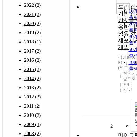
2022 (2)
드럼 집
조회
10
기반 전
2021 (2)
출
방사를 
2020 (2)
20
용한 나
출
2019 (2)
섬유 3
30
세포지
2018 (1)
출
개발
50
2017 (2)
출
김정화(J. 
2016 (2)
10
Kim), 
(Y. H. Jeo
출
2015 (2)
한국기
2014 (2)
공학회
2015
2013 (2)
p.1-1
2012 (2)
2011 (2)
2010 (2)
2009 (3)
2
2008 (2)
마이크