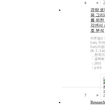
6
경량 로
용 그리
를 위한
각센서 
호 분석
이주경(J. 
Lee), 이석
Lee),이
(K. C. Lee
한국기
공학회
2015
p.6-6
7
Research