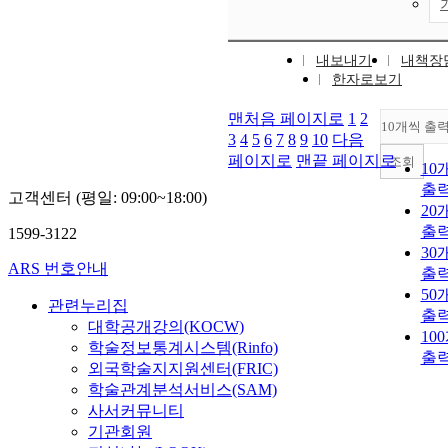
내보내기
내책장
한자로보기
맨처음 페이지로
1
2
10개씩 출
3
4
5
6
7
8
9
10
다음
페이지로
맨끝 페이지로
조회
10
출
고객센터 (평일: 09:00~18:00)
20
출
1599-3122
30
ARS 번호안내
출
50
관련누리집
출
대학공개강의(KOCW)
10
학술정보통계시스템(Rinfo)
출
외국학술지지원센터(FRIC)
학술관계분석서비스(SAM)
사서커뮤니티
기관회원