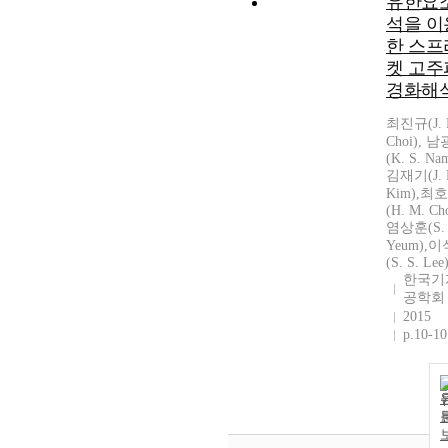
유한요
석을 이
한 스프
켓 고주
경화해
최진규(J. 
Choi), 
(K. S. Na
김재기(J. 
Kim),최
(H. M. Cho
염상훈(S. 
Yeum),
(S. S. Lee
한국기
공학회
2015
p.10-10