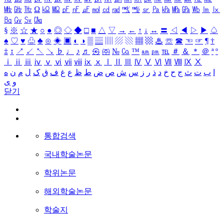
㎒
㎓
㎔
Ω
㏀
㏁
㎊
㎋
㎌
㏖
㏅
㎭
㎮
㎯
㏛
㎩
㎪
㎫
㎬
㏝
㏐
㏓
㏃
㏉
㏜
㏆
§
※
☆
★
○
●
◎
◇
◆
□
■
△
▽
→
←
↑
↓
↔
〓
◁
◀
▷
▶
♤
♠
♡
♥
♧
♣
⊙
◈
▣
◐
◑
▒
▤
▥
▨
▧
▦
▩
♨
☏
☎
☜
☞
¶
†
‡
↕
↗
↙
↖
↘
♭
♩
♪
♬
㉿
㈜
№
㏇
™
㏂
㏘
℡
＃
＆
＊
＠
ª
º
ⅰ
ⅱ
ⅲ
ⅳ
ⅴ
ⅵ
ⅶ
ⅷ
ⅸ
ⅹ
Ⅰ
Ⅱ
Ⅲ
Ⅳ
Ⅴ
Ⅵ
Ⅶ
Ⅷ
Ⅸ
Ⅹ
ا
ب
ت
ث
ج
ح
خ
د
ذ
ر
ز
س
ش
ص
ض
ط
ظ
ع
غ
ف
ق
ک
ل
م
ن
ه
و
ی
닫기
통합검색
국내학술논문
학위논문
해외학술논문
학술지