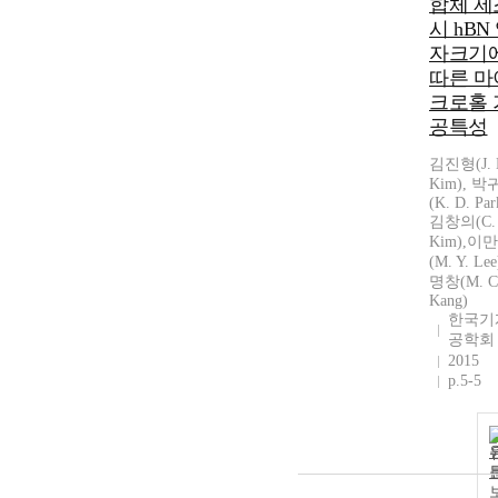
합체 제
시 hBN
자크기
따른 마
크로홀 
공특성
김진형(J. 
Kim), 
(K. D. Par
김창의(C. 
Kim),이
(M. Y. Le
명창(M. C
Kang)
한국기
공학회
2015
p.5-5