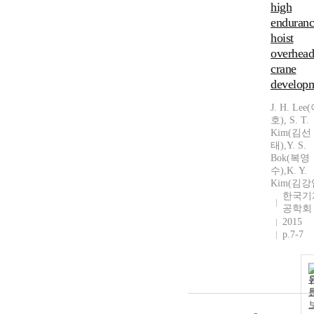
high
enduranc
hoist
overhead
crane
develop
J. H. Le
호), S. T.
Kim(김선
태),Y. S.
Bok(복영
수),K. Y.
Kim(김강
한국기
공학회
2015
p.7-7