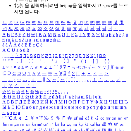
北京 을 입력하시려면
beijing
을 입력하시고 space를 누르
시면 됩니다.
ㅥ
ㅦ
ㅧ
ㅨ
ㅩ
ㅪ
ㅫ
ㅬ
ㅭ
ㅮ
ㅯ
ㅰ
ㅱ
ㅲ
ㅳ
ㅴ
ㅵ
ㅶ
ㅷ
ㅸ
ㅹ
ㅺ
ㅻ
ㅼ
ㅽ
ㅾ
ㅿ
ㆀ
ㆁ
ㆂ
ㆃ
ㆄ
ㆅ
ㆆ
ㆇ
ㆈ
ㆉ
ㆊ
ㆋ
ㆌ
ㆍ
ㆎ
Α
Β
Γ
Δ
Ε
Ζ
Η
Θ
Ι
Κ
Λ
Μ
Ν
Ξ
Ο
Π
Ρ
Σ
Τ
Υ
Φ
Χ
Ψ
Ω
α
β
γ
δ
ε
ζ
η
θ
ι
κ
λ
μ
ν
ξ
ο
π
ρ
σ
τ
υ
φ
χ
ψ
ω
á
à
Á
À
é
è
É
È
ç
Ç
ê
Ä
Ö
Ü
ä
ö
ü
ß
ְ
ֳ
ֲ
ֱ
ָ
ַ
ֵ
ֶ
ִ
ֹ
ּ
ֻ
ׂ
ׁ
ּ
ב
ה
נ
מ
צ
ת
ץ
ש
ד
ג
כ
ע
י
ח
ל
ך
ף
ק
ר
א
ט
ו
ן
ם
פ
‘
’
“
”
〔
〕
〈
〉
「
」
『
』
【
】
＂
（
）
［
］
｛
｝
±
×
÷
≠
≤
≥
∞
∴
♂
♀
∠
⊥
⌒
∂
∇
≡
≒
≪
≫
√
∽
∝
∵
∫
∬
∈
∋
⊆
⊇
⊂
⊃
∪
∩
∧
∨
￢
⇒
⇔
∀
∃
∮
∑
∏
＋
－
＜
＝
＞
、
。
·
‥
…
¨
〃
―
∥
＼
∼
´
～
ˇ
˘
˝
˚
˙
¸
˛
¡
¿
ː
！
＇
，
．
／
：
；
？
＾
＿
｀
｜
½
⅓
⅔
¼
¾
⅛
⅜
⅝
⅞
¹
²
³
⁴
ⁿ
₁
₂
₃
₄
Æ
Ð
Ħ
Ĳ
Ł
Ø
Œ
Þ
Ŧ
Ŋ
æ
đ
ð
ħ
ı
ĳ
ĸ
ŀ
ł
ø
œ
ß
þ
ŧ
ŋ
ŉ
А
Б
В
Г
Д
Е
Ё
Ж
З
И
Й
К
Л
М
Н
О
П
Р
С
Т
У
Ф
Х
Ц
Ч
Ш
Щ
Ъ
Ы
Ь
Э
Ю
Я
а
б
в
г
д
е
ё
ж
з
и
й
к
л
м
н
о
п
р
с
т
у
ф
х
ц
ч
ш
щ
ъ
ы
ь
э
ю
я
′
″
℃
Å
￠
￡
￥
¤
℉
‰
＄
％
Ｆ
￦
㎕
㎖
㎗
ℓ
㎘
㏄
㎣
㎤
㎥
㎦
㎙
㎚
㎛
㎜
㎝
㎞
㎟
㎠
㎡
㎢
㏊
㎍
㎎
㎏
㏏
㎈
㎉
㏈
㎧
㎨
㎰
㎱
㎲
㎳
㎴
㎵
㎶
㎷
㎸
㎹
㎀
㎁
㎂
㎃
㎄
㎺
㎻
㎽
㎾
㎿
㎐
㎑