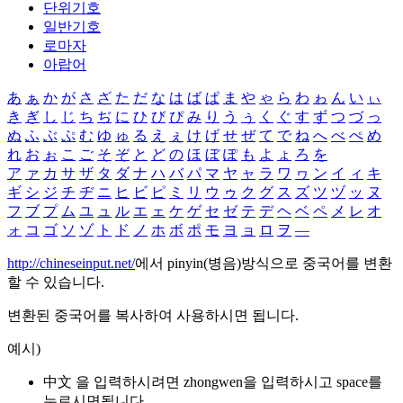
단위기호
일반기호
로마자
아랍어
あ
ぁ
か
が
さ
ざ
た
だ
な
は
ば
ぱ
ま
や
ゃ
ら
わ
ゎ
ん
い
ぃ
き
ぎ
し
じ
ち
ぢ
に
ひ
び
ぴ
み
り
う
ぅ
く
ぐ
す
ず
つ
づ
っ
ぬ
ふ
ぶ
ぷ
む
ゆ
ゅ
る
え
ぇ
け
げ
せ
ぜ
て
で
ね
へ
べ
ぺ
め
れ
お
ぉ
こ
ご
そ
ぞ
と
ど
の
ほ
ぼ
ぽ
も
よ
ょ
ろ
を
ア
ァ
カ
サ
ザ
タ
ダ
ナ
ハ
バ
パ
マ
ヤ
ャ
ラ
ワ
ヮ
ン
イ
ィ
キ
ギ
シ
ジ
チ
ヂ
ニ
ヒ
ビ
ピ
ミ
リ
ウ
ゥ
ク
グ
ス
ズ
ツ
ヅ
ッ
ヌ
フ
ブ
プ
ム
ユ
ュ
ル
エ
ェ
ケ
ゲ
セ
ゼ
テ
デ
ヘ
ベ
ペ
メ
レ
オ
ォ
コ
ゴ
ソ
ゾ
ト
ド
ノ
ホ
ボ
ポ
モ
ヨ
ョ
ロ
ヲ
―
http://chineseinput.net/
에서 pinyin(병음)방식으로 중국어를 변환
할 수 있습니다.
변환된 중국어를 복사하여 사용하시면 됩니다.
예시)
中文 을 입력하시려면
zhongwen
을 입력하시고 space를
누르시면됩니다.