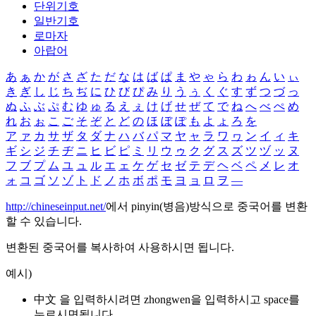
단위기호
일반기호
로마자
아랍어
あ
ぁ
か
が
さ
ざ
た
だ
な
は
ば
ぱ
ま
や
ゃ
ら
わ
ゎ
ん
い
ぃ
き
ぎ
し
じ
ち
ぢ
に
ひ
び
ぴ
み
り
う
ぅ
く
ぐ
す
ず
つ
づ
っ
ぬ
ふ
ぶ
ぷ
む
ゆ
ゅ
る
え
ぇ
け
げ
せ
ぜ
て
で
ね
へ
べ
ぺ
め
れ
お
ぉ
こ
ご
そ
ぞ
と
ど
の
ほ
ぼ
ぽ
も
よ
ょ
ろ
を
ア
ァ
カ
サ
ザ
タ
ダ
ナ
ハ
バ
パ
マ
ヤ
ャ
ラ
ワ
ヮ
ン
イ
ィ
キ
ギ
シ
ジ
チ
ヂ
ニ
ヒ
ビ
ピ
ミ
リ
ウ
ゥ
ク
グ
ス
ズ
ツ
ヅ
ッ
ヌ
フ
ブ
プ
ム
ユ
ュ
ル
エ
ェ
ケ
ゲ
セ
ゼ
テ
デ
ヘ
ベ
ペ
メ
レ
オ
ォ
コ
ゴ
ソ
ゾ
ト
ド
ノ
ホ
ボ
ポ
モ
ヨ
ョ
ロ
ヲ
―
http://chineseinput.net/
에서 pinyin(병음)방식으로 중국어를 변환
할 수 있습니다.
변환된 중국어를 복사하여 사용하시면 됩니다.
예시)
中文 을 입력하시려면
zhongwen
을 입력하시고 space를
누르시면됩니다.