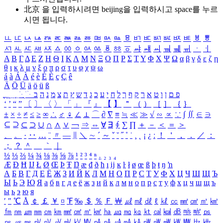
北京 을 입력하시려면
beijing
을 입력하시고 space를 누르
시면 됩니다.
ㅥ
ㅦ
ㅧ
ㅨ
ㅩ
ㅪ
ㅫ
ㅬ
ㅭ
ㅮ
ㅯ
ㅰ
ㅱ
ㅲ
ㅳ
ㅴ
ㅵ
ㅶ
ㅷ
ㅸ
ㅹ
ㅺ
ㅻ
ㅼ
ㅽ
ㅾ
ㅿ
ㆀ
ㆁ
ㆂ
ㆃ
ㆄ
ㆅ
ㆆ
ㆇ
ㆈ
ㆉ
ㆊ
ㆋ
ㆌ
ㆍ
ㆎ
Α
Β
Γ
Δ
Ε
Ζ
Η
Θ
Ι
Κ
Λ
Μ
Ν
Ξ
Ο
Π
Ρ
Σ
Τ
Υ
Φ
Χ
Ψ
Ω
α
β
γ
δ
ε
ζ
η
θ
ι
κ
λ
μ
ν
ξ
ο
π
ρ
σ
τ
υ
φ
χ
ψ
ω
á
à
Á
À
é
è
É
È
ç
Ç
ê
Ä
Ö
Ü
ä
ö
ü
ß
ְ
ֳ
ֲ
ֱ
ָ
ַ
ֵ
ֶ
ִ
ֹ
ּ
ֻ
ׂ
ׁ
ּ
ב
ה
נ
מ
צ
ת
ץ
ש
ד
ג
כ
ע
י
ח
ל
ך
ף
ק
ר
א
ט
ו
ן
ם
פ
‘
’
“
”
〔
〕
〈
〉
「
」
『
』
【
】
＂
（
）
［
］
｛
｝
±
×
÷
≠
≤
≥
∞
∴
♂
♀
∠
⊥
⌒
∂
∇
≡
≒
≪
≫
√
∽
∝
∵
∫
∬
∈
∋
⊆
⊇
⊂
⊃
∪
∩
∧
∨
￢
⇒
⇔
∀
∃
∮
∑
∏
＋
－
＜
＝
＞
、
。
·
‥
…
¨
〃
―
∥
＼
∼
´
～
ˇ
˘
˝
˚
˙
¸
˛
¡
¿
ː
！
＇
，
．
／
：
；
？
＾
＿
｀
｜
½
⅓
⅔
¼
¾
⅛
⅜
⅝
⅞
¹
²
³
⁴
ⁿ
₁
₂
₃
₄
Æ
Ð
Ħ
Ĳ
Ł
Ø
Œ
Þ
Ŧ
Ŋ
æ
đ
ð
ħ
ı
ĳ
ĸ
ŀ
ł
ø
œ
ß
þ
ŧ
ŋ
ŉ
А
Б
В
Г
Д
Е
Ё
Ж
З
И
Й
К
Л
М
Н
О
П
Р
С
Т
У
Ф
Х
Ц
Ч
Ш
Щ
Ъ
Ы
Ь
Э
Ю
Я
а
б
в
г
д
е
ё
ж
з
и
й
к
л
м
н
о
п
р
с
т
у
ф
х
ц
ч
ш
щ
ъ
ы
ь
э
ю
я
′
″
℃
Å
￠
￡
￥
¤
℉
‰
＄
％
Ｆ
￦
㎕
㎖
㎗
ℓ
㎘
㏄
㎣
㎤
㎥
㎦
㎙
㎚
㎛
㎜
㎝
㎞
㎟
㎠
㎡
㎢
㏊
㎍
㎎
㎏
㏏
㎈
㎉
㏈
㎧
㎨
㎰
㎱
㎲
㎳
㎴
㎵
㎶
㎷
㎸
㎹
㎀
㎁
㎂
㎃
㎄
㎺
㎻
㎽
㎾
㎿
㎐
㎑