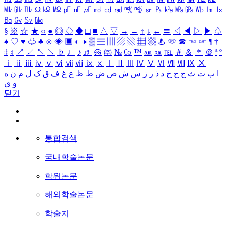
㎒
㎓
㎔
Ω
㏀
㏁
㎊
㎋
㎌
㏖
㏅
㎭
㎮
㎯
㏛
㎩
㎪
㎫
㎬
㏝
㏐
㏓
㏃
㏉
㏜
㏆
§
※
☆
★
○
●
◎
◇
◆
□
■
△
▽
→
←
↑
↓
↔
〓
◁
◀
▷
▶
♤
♠
♡
♥
♧
♣
⊙
◈
▣
◐
◑
▒
▤
▥
▨
▧
▦
▩
♨
☏
☎
☜
☞
¶
†
‡
↕
↗
↙
↖
↘
♭
♩
♪
♬
㉿
㈜
№
㏇
™
㏂
㏘
℡
＃
＆
＊
＠
ª
º
ⅰ
ⅱ
ⅲ
ⅳ
ⅴ
ⅵ
ⅶ
ⅷ
ⅸ
ⅹ
Ⅰ
Ⅱ
Ⅲ
Ⅳ
Ⅴ
Ⅵ
Ⅶ
Ⅷ
Ⅸ
Ⅹ
ا
ب
ت
ث
ج
ح
خ
د
ذ
ر
ز
س
ش
ص
ض
ط
ظ
ع
غ
ف
ق
ک
ل
م
ن
ه
و
ی
닫기
통합검색
국내학술논문
학위논문
해외학술논문
학술지