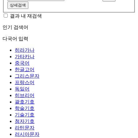
상세검색
결과 내 재검색
인기 검색어
다국어 입력
히라가나
가타카나
중국어
한글고어
그리스문자
프랑스어
독일어
히브리어
괄호기호
학술기호
기술기호
첨자기호
라틴문자
러시아문자