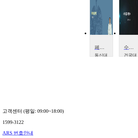
폐계내과학
수의내과학
동신대
건국대
학교
학교
문
김
영
정
호
현
고객센터 (평일: 09:00~18:00)
1599-3122
ARS 번호안내