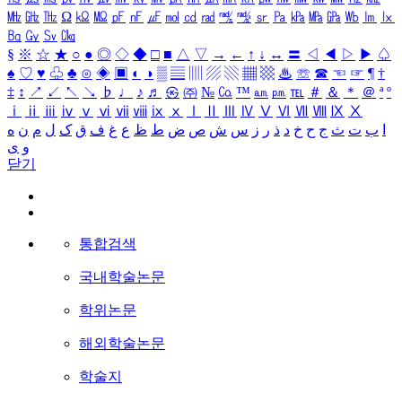
㎒
㎓
㎔
Ω
㏀
㏁
㎊
㎋
㎌
㏖
㏅
㎭
㎮
㎯
㏛
㎩
㎪
㎫
㎬
㏝
㏐
㏓
㏃
㏉
㏜
㏆
§
※
☆
★
○
●
◎
◇
◆
□
■
△
▽
→
←
↑
↓
↔
〓
◁
◀
▷
▶
♤
♠
♡
♥
♧
♣
⊙
◈
▣
◐
◑
▒
▤
▥
▨
▧
▦
▩
♨
☏
☎
☜
☞
¶
†
‡
↕
↗
↙
↖
↘
♭
♩
♪
♬
㉿
㈜
№
㏇
™
㏂
㏘
℡
＃
＆
＊
＠
ª
º
ⅰ
ⅱ
ⅲ
ⅳ
ⅴ
ⅵ
ⅶ
ⅷ
ⅸ
ⅹ
Ⅰ
Ⅱ
Ⅲ
Ⅳ
Ⅴ
Ⅵ
Ⅶ
Ⅷ
Ⅸ
Ⅹ
ا
ب
ت
ث
ج
ح
خ
د
ذ
ر
ز
س
ش
ص
ض
ط
ظ
ع
غ
ف
ق
ک
ل
م
ن
ه
و
ی
닫기
통합검색
국내학술논문
학위논문
해외학술논문
학술지