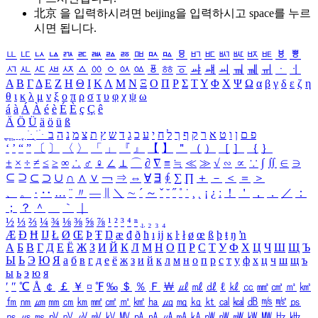
北京 을 입력하시려면
beijing
을 입력하시고 space를 누르
시면 됩니다.
ㅥ
ㅦ
ㅧ
ㅨ
ㅩ
ㅪ
ㅫ
ㅬ
ㅭ
ㅮ
ㅯ
ㅰ
ㅱ
ㅲ
ㅳ
ㅴ
ㅵ
ㅶ
ㅷ
ㅸ
ㅹ
ㅺ
ㅻ
ㅼ
ㅽ
ㅾ
ㅿ
ㆀ
ㆁ
ㆂ
ㆃ
ㆄ
ㆅ
ㆆ
ㆇ
ㆈ
ㆉ
ㆊ
ㆋ
ㆌ
ㆍ
ㆎ
Α
Β
Γ
Δ
Ε
Ζ
Η
Θ
Ι
Κ
Λ
Μ
Ν
Ξ
Ο
Π
Ρ
Σ
Τ
Υ
Φ
Χ
Ψ
Ω
α
β
γ
δ
ε
ζ
η
θ
ι
κ
λ
μ
ν
ξ
ο
π
ρ
σ
τ
υ
φ
χ
ψ
ω
á
à
Á
À
é
è
É
È
ç
Ç
ê
Ä
Ö
Ü
ä
ö
ü
ß
ְ
ֳ
ֲ
ֱ
ָ
ַ
ֵ
ֶ
ִ
ֹ
ּ
ֻ
ׂ
ׁ
ּ
ב
ה
נ
מ
צ
ת
ץ
ש
ד
ג
כ
ע
י
ח
ל
ך
ף
ק
ר
א
ט
ו
ן
ם
פ
‘
’
“
”
〔
〕
〈
〉
「
」
『
』
【
】
＂
（
）
［
］
｛
｝
±
×
÷
≠
≤
≥
∞
∴
♂
♀
∠
⊥
⌒
∂
∇
≡
≒
≪
≫
√
∽
∝
∵
∫
∬
∈
∋
⊆
⊇
⊂
⊃
∪
∩
∧
∨
￢
⇒
⇔
∀
∃
∮
∑
∏
＋
－
＜
＝
＞
、
。
·
‥
…
¨
〃
―
∥
＼
∼
´
～
ˇ
˘
˝
˚
˙
¸
˛
¡
¿
ː
！
＇
，
．
／
：
；
？
＾
＿
｀
｜
½
⅓
⅔
¼
¾
⅛
⅜
⅝
⅞
¹
²
³
⁴
ⁿ
₁
₂
₃
₄
Æ
Ð
Ħ
Ĳ
Ł
Ø
Œ
Þ
Ŧ
Ŋ
æ
đ
ð
ħ
ı
ĳ
ĸ
ŀ
ł
ø
œ
ß
þ
ŧ
ŋ
ŉ
А
Б
В
Г
Д
Е
Ё
Ж
З
И
Й
К
Л
М
Н
О
П
Р
С
Т
У
Ф
Х
Ц
Ч
Ш
Щ
Ъ
Ы
Ь
Э
Ю
Я
а
б
в
г
д
е
ё
ж
з
и
й
к
л
м
н
о
п
р
с
т
у
ф
х
ц
ч
ш
щ
ъ
ы
ь
э
ю
я
′
″
℃
Å
￠
￡
￥
¤
℉
‰
＄
％
Ｆ
￦
㎕
㎖
㎗
ℓ
㎘
㏄
㎣
㎤
㎥
㎦
㎙
㎚
㎛
㎜
㎝
㎞
㎟
㎠
㎡
㎢
㏊
㎍
㎎
㎏
㏏
㎈
㎉
㏈
㎧
㎨
㎰
㎱
㎲
㎳
㎴
㎵
㎶
㎷
㎸
㎹
㎀
㎁
㎂
㎃
㎄
㎺
㎻
㎽
㎾
㎿
㎐
㎑