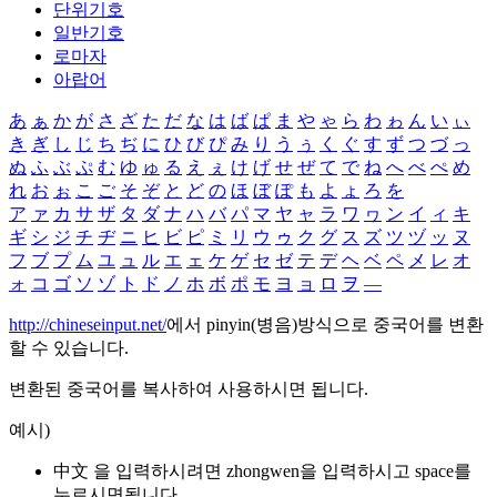
단위기호
일반기호
로마자
아랍어
あ
ぁ
か
が
さ
ざ
た
だ
な
は
ば
ぱ
ま
や
ゃ
ら
わ
ゎ
ん
い
ぃ
き
ぎ
し
じ
ち
ぢ
に
ひ
び
ぴ
み
り
う
ぅ
く
ぐ
す
ず
つ
づ
っ
ぬ
ふ
ぶ
ぷ
む
ゆ
ゅ
る
え
ぇ
け
げ
せ
ぜ
て
で
ね
へ
べ
ぺ
め
れ
お
ぉ
こ
ご
そ
ぞ
と
ど
の
ほ
ぼ
ぽ
も
よ
ょ
ろ
を
ア
ァ
カ
サ
ザ
タ
ダ
ナ
ハ
バ
パ
マ
ヤ
ャ
ラ
ワ
ヮ
ン
イ
ィ
キ
ギ
シ
ジ
チ
ヂ
ニ
ヒ
ビ
ピ
ミ
リ
ウ
ゥ
ク
グ
ス
ズ
ツ
ヅ
ッ
ヌ
フ
ブ
プ
ム
ユ
ュ
ル
エ
ェ
ケ
ゲ
セ
ゼ
テ
デ
ヘ
ベ
ペ
メ
レ
オ
ォ
コ
ゴ
ソ
ゾ
ト
ド
ノ
ホ
ボ
ポ
モ
ヨ
ョ
ロ
ヲ
―
http://chineseinput.net/
에서 pinyin(병음)방식으로 중국어를 변환
할 수 있습니다.
변환된 중국어를 복사하여 사용하시면 됩니다.
예시)
中文 을 입력하시려면
zhongwen
을 입력하시고 space를
누르시면됩니다.