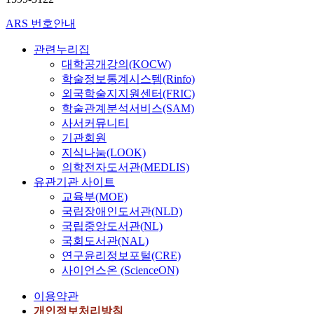
ARS 번호안내
관련누리집
대학공개강의(KOCW)
학술정보통계시스템(Rinfo)
외국학술지지원센터(FRIC)
학술관계분석서비스(SAM)
사서커뮤니티
기관회원
지식나눔(LOOK)
의학전자도서관(MEDLIS)
유관기관 사이트
교육부(MOE)
국립장애인도서관(NLD)
국립중앙도서관(NL)
국회도서관(NAL)
연구윤리정보포털(CRE)
사이언스온 (ScienceON)
이용약관
개인정보처리방침