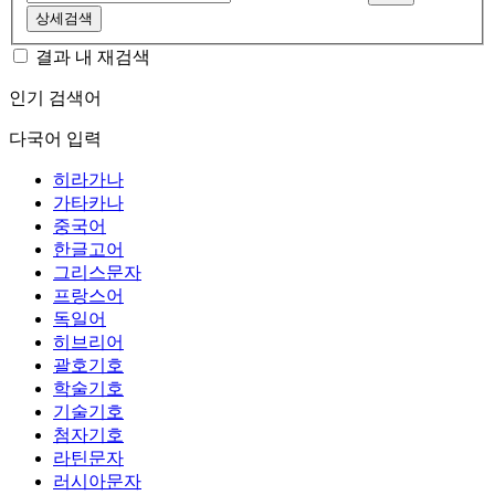
상세검색
결과 내 재검색
인기 검색어
다국어 입력
히라가나
가타카나
중국어
한글고어
그리스문자
프랑스어
독일어
히브리어
괄호기호
학술기호
기술기호
첨자기호
라틴문자
러시아문자