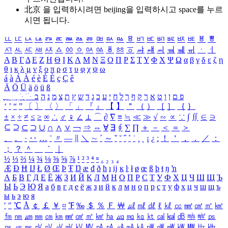
北京 을 입력하시려면
beijing
을 입력하시고 space를 누르
시면 됩니다.
ㅥ
ㅦ
ㅧ
ㅨ
ㅩ
ㅪ
ㅫ
ㅬ
ㅭ
ㅮ
ㅯ
ㅰ
ㅱ
ㅲ
ㅳ
ㅴ
ㅵ
ㅶ
ㅷ
ㅸ
ㅹ
ㅺ
ㅻ
ㅼ
ㅽ
ㅾ
ㅿ
ㆀ
ㆁ
ㆂ
ㆃ
ㆄ
ㆅ
ㆆ
ㆇ
ㆈ
ㆉ
ㆊ
ㆋ
ㆌ
ㆍ
ㆎ
Α
Β
Γ
Δ
Ε
Ζ
Η
Θ
Ι
Κ
Λ
Μ
Ν
Ξ
Ο
Π
Ρ
Σ
Τ
Υ
Φ
Χ
Ψ
Ω
α
β
γ
δ
ε
ζ
η
θ
ι
κ
λ
μ
ν
ξ
ο
π
ρ
σ
τ
υ
φ
χ
ψ
ω
á
à
Á
À
é
è
É
È
ç
Ç
ê
Ä
Ö
Ü
ä
ö
ü
ß
ְ
ֳ
ֲ
ֱ
ָ
ַ
ֵ
ֶ
ִ
ֹ
ּ
ֻ
ׂ
ׁ
ּ
ב
ה
נ
מ
צ
ת
ץ
ש
ד
ג
כ
ע
י
ח
ל
ך
ף
ק
ר
א
ט
ו
ן
ם
פ
‘
’
“
”
〔
〕
〈
〉
「
」
『
』
【
】
＂
（
）
［
］
｛
｝
±
×
÷
≠
≤
≥
∞
∴
♂
♀
∠
⊥
⌒
∂
∇
≡
≒
≪
≫
√
∽
∝
∵
∫
∬
∈
∋
⊆
⊇
⊂
⊃
∪
∩
∧
∨
￢
⇒
⇔
∀
∃
∮
∑
∏
＋
－
＜
＝
＞
、
。
·
‥
…
¨
〃
―
∥
＼
∼
´
～
ˇ
˘
˝
˚
˙
¸
˛
¡
¿
ː
！
＇
，
．
／
：
；
？
＾
＿
｀
｜
½
⅓
⅔
¼
¾
⅛
⅜
⅝
⅞
¹
²
³
⁴
ⁿ
₁
₂
₃
₄
Æ
Ð
Ħ
Ĳ
Ł
Ø
Œ
Þ
Ŧ
Ŋ
æ
đ
ð
ħ
ı
ĳ
ĸ
ŀ
ł
ø
œ
ß
þ
ŧ
ŋ
ŉ
А
Б
В
Г
Д
Е
Ё
Ж
З
И
Й
К
Л
М
Н
О
П
Р
С
Т
У
Ф
Х
Ц
Ч
Ш
Щ
Ъ
Ы
Ь
Э
Ю
Я
а
б
в
г
д
е
ё
ж
з
и
й
к
л
м
н
о
п
р
с
т
у
ф
х
ц
ч
ш
щ
ъ
ы
ь
э
ю
я
′
″
℃
Å
￠
￡
￥
¤
℉
‰
＄
％
Ｆ
￦
㎕
㎖
㎗
ℓ
㎘
㏄
㎣
㎤
㎥
㎦
㎙
㎚
㎛
㎜
㎝
㎞
㎟
㎠
㎡
㎢
㏊
㎍
㎎
㎏
㏏
㎈
㎉
㏈
㎧
㎨
㎰
㎱
㎲
㎳
㎴
㎵
㎶
㎷
㎸
㎹
㎀
㎁
㎂
㎃
㎄
㎺
㎻
㎽
㎾
㎿
㎐
㎑