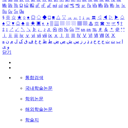
㎒
㎓
㎔
Ω
㏀
㏁
㎊
㎋
㎌
㏖
㏅
㎭
㎮
㎯
㏛
㎩
㎪
㎫
㎬
㏝
㏐
㏓
㏃
㏉
㏜
㏆
§
※
☆
★
○
●
◎
◇
◆
□
■
△
▽
→
←
↑
↓
↔
〓
◁
◀
▷
▶
♤
♠
♡
♥
♧
♣
⊙
◈
▣
◐
◑
▒
▤
▥
▨
▧
▦
▩
♨
☏
☎
☜
☞
¶
†
‡
↕
↗
↙
↖
↘
♭
♩
♪
♬
㉿
㈜
№
㏇
™
㏂
㏘
℡
＃
＆
＊
＠
ª
º
ⅰ
ⅱ
ⅲ
ⅳ
ⅴ
ⅵ
ⅶ
ⅷ
ⅸ
ⅹ
Ⅰ
Ⅱ
Ⅲ
Ⅳ
Ⅴ
Ⅵ
Ⅶ
Ⅷ
Ⅸ
Ⅹ
ا
ب
ت
ث
ج
ح
خ
د
ذ
ر
ز
س
ش
ص
ض
ط
ظ
ع
غ
ف
ق
ک
ل
م
ن
ه
و
ی
닫기
통합검색
국내학술논문
학위논문
해외학술논문
학술지