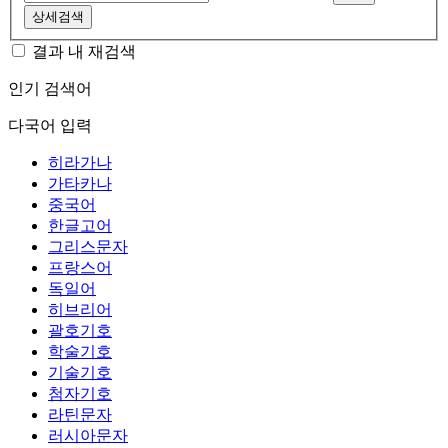
상세검색
결과 내 재검색
인기 검색어
다국어 입력
히라가나
가타카나
중국어
한글고어
그리스문자
프랑스어
독일어
히브리어
괄호기호
학술기호
기술기호
첨자기호
라틴문자
러시아문자