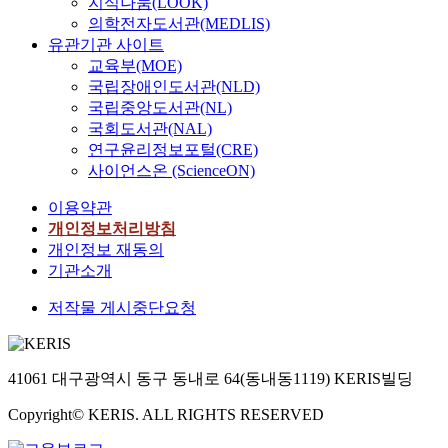
지식나눔(LOOK)
의학전자도서관(MEDLIS)
유관기관 사이트
교육부(MOE)
국립장애인도서관(NLD)
국립중앙도서관(NL)
국회도서관(NAL)
연구윤리정보포털(CRE)
사이언스온 (ScienceON)
이용약관
개인정보처리방침
개인정보 재동의
기관소개
저작물 게시중단요청
41061 대구광역시 동구 동내로 64(동내동1119) KERIS빌딩
Copyright© KERIS. ALL RIGHTS RESERVED