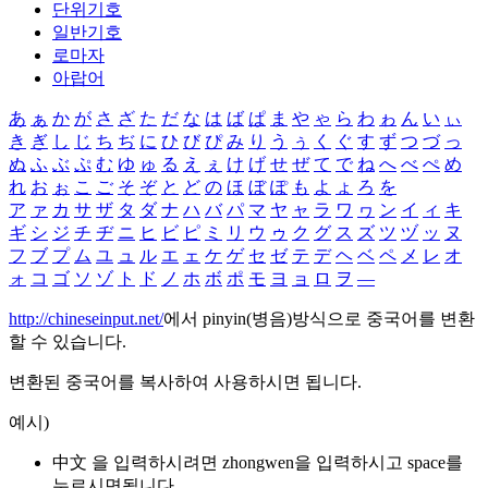
단위기호
일반기호
로마자
아랍어
あ
ぁ
か
が
さ
ざ
た
だ
な
は
ば
ぱ
ま
や
ゃ
ら
わ
ゎ
ん
い
ぃ
き
ぎ
し
じ
ち
ぢ
に
ひ
び
ぴ
み
り
う
ぅ
く
ぐ
す
ず
つ
づ
っ
ぬ
ふ
ぶ
ぷ
む
ゆ
ゅ
る
え
ぇ
け
げ
せ
ぜ
て
で
ね
へ
べ
ぺ
め
れ
お
ぉ
こ
ご
そ
ぞ
と
ど
の
ほ
ぼ
ぽ
も
よ
ょ
ろ
を
ア
ァ
カ
サ
ザ
タ
ダ
ナ
ハ
バ
パ
マ
ヤ
ャ
ラ
ワ
ヮ
ン
イ
ィ
キ
ギ
シ
ジ
チ
ヂ
ニ
ヒ
ビ
ピ
ミ
リ
ウ
ゥ
ク
グ
ス
ズ
ツ
ヅ
ッ
ヌ
フ
ブ
プ
ム
ユ
ュ
ル
エ
ェ
ケ
ゲ
セ
ゼ
テ
デ
ヘ
ベ
ペ
メ
レ
オ
ォ
コ
ゴ
ソ
ゾ
ト
ド
ノ
ホ
ボ
ポ
モ
ヨ
ョ
ロ
ヲ
―
http://chineseinput.net/
에서 pinyin(병음)방식으로 중국어를 변환
할 수 있습니다.
변환된 중국어를 복사하여 사용하시면 됩니다.
예시)
中文 을 입력하시려면
zhongwen
을 입력하시고 space를
누르시면됩니다.