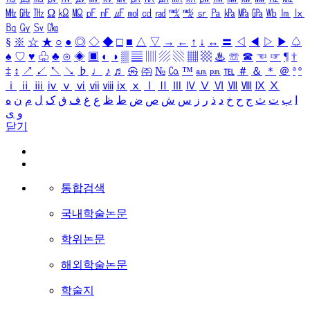
㎒
㎓
㎔
Ω
㏀
㏁
㎊
㎋
㎌
㏖
㏅
㎭
㎮
㎯
㏛
㎩
㎪
㎫
㎬
㏝
㏐
㏓
㏃
㏉
㏜
㏆
§
※
☆
★
○
●
◎
◇
◆
□
■
△
▽
→
←
↑
↓
↔
〓
◁
◀
▷
▶
♤
♠
♡
♥
♧
♣
⊙
◈
▣
◐
◑
▒
▤
▥
▨
▧
▦
▩
♨
☏
☎
☜
☞
¶
†
‡
↕
↗
↙
↖
↘
♭
♩
♪
♬
㉿
㈜
№
㏇
™
㏂
㏘
℡
＃
＆
＊
＠
ª
º
ⅰ
ⅱ
ⅲ
ⅳ
ⅴ
ⅵ
ⅶ
ⅷ
ⅸ
ⅹ
Ⅰ
Ⅱ
Ⅲ
Ⅳ
Ⅴ
Ⅵ
Ⅶ
Ⅷ
Ⅸ
Ⅹ
ا
ب
ت
ث
ج
ح
خ
د
ذ
ر
ز
س
ش
ص
ض
ط
ظ
ع
غ
ف
ق
ک
ل
م
ن
ه
و
ی
닫기
통합검색
국내학술논문
학위논문
해외학술논문
학술지