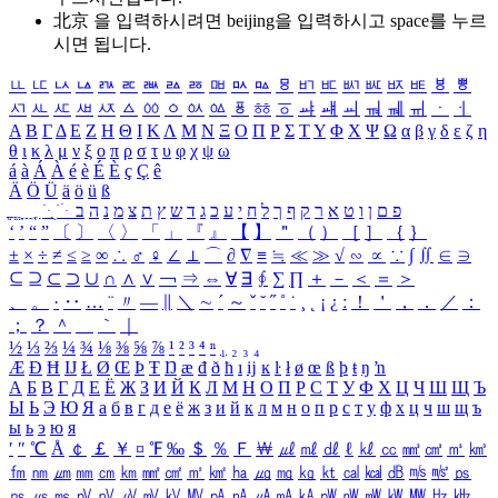
北京 을 입력하시려면
beijing
을 입력하시고 space를 누르
시면 됩니다.
ㅥ
ㅦ
ㅧ
ㅨ
ㅩ
ㅪ
ㅫ
ㅬ
ㅭ
ㅮ
ㅯ
ㅰ
ㅱ
ㅲ
ㅳ
ㅴ
ㅵ
ㅶ
ㅷ
ㅸ
ㅹ
ㅺ
ㅻ
ㅼ
ㅽ
ㅾ
ㅿ
ㆀ
ㆁ
ㆂ
ㆃ
ㆄ
ㆅ
ㆆ
ㆇ
ㆈ
ㆉ
ㆊ
ㆋ
ㆌ
ㆍ
ㆎ
Α
Β
Γ
Δ
Ε
Ζ
Η
Θ
Ι
Κ
Λ
Μ
Ν
Ξ
Ο
Π
Ρ
Σ
Τ
Υ
Φ
Χ
Ψ
Ω
α
β
γ
δ
ε
ζ
η
θ
ι
κ
λ
μ
ν
ξ
ο
π
ρ
σ
τ
υ
φ
χ
ψ
ω
á
à
Á
À
é
è
É
È
ç
Ç
ê
Ä
Ö
Ü
ä
ö
ü
ß
ְ
ֳ
ֲ
ֱ
ָ
ַ
ֵ
ֶ
ִ
ֹ
ּ
ֻ
ׂ
ׁ
ּ
ב
ה
נ
מ
צ
ת
ץ
ש
ד
ג
כ
ע
י
ח
ל
ך
ף
ק
ר
א
ט
ו
ן
ם
פ
‘
’
“
”
〔
〕
〈
〉
「
」
『
』
【
】
＂
（
）
［
］
｛
｝
±
×
÷
≠
≤
≥
∞
∴
♂
♀
∠
⊥
⌒
∂
∇
≡
≒
≪
≫
√
∽
∝
∵
∫
∬
∈
∋
⊆
⊇
⊂
⊃
∪
∩
∧
∨
￢
⇒
⇔
∀
∃
∮
∑
∏
＋
－
＜
＝
＞
、
。
·
‥
…
¨
〃
―
∥
＼
∼
´
～
ˇ
˘
˝
˚
˙
¸
˛
¡
¿
ː
！
＇
，
．
／
：
；
？
＾
＿
｀
｜
½
⅓
⅔
¼
¾
⅛
⅜
⅝
⅞
¹
²
³
⁴
ⁿ
₁
₂
₃
₄
Æ
Ð
Ħ
Ĳ
Ł
Ø
Œ
Þ
Ŧ
Ŋ
æ
đ
ð
ħ
ı
ĳ
ĸ
ŀ
ł
ø
œ
ß
þ
ŧ
ŋ
ŉ
А
Б
В
Г
Д
Е
Ё
Ж
З
И
Й
К
Л
М
Н
О
П
Р
С
Т
У
Ф
Х
Ц
Ч
Ш
Щ
Ъ
Ы
Ь
Э
Ю
Я
а
б
в
г
д
е
ё
ж
з
и
й
к
л
м
н
о
п
р
с
т
у
ф
х
ц
ч
ш
щ
ъ
ы
ь
э
ю
я
′
″
℃
Å
￠
￡
￥
¤
℉
‰
＄
％
Ｆ
￦
㎕
㎖
㎗
ℓ
㎘
㏄
㎣
㎤
㎥
㎦
㎙
㎚
㎛
㎜
㎝
㎞
㎟
㎠
㎡
㎢
㏊
㎍
㎎
㎏
㏏
㎈
㎉
㏈
㎧
㎨
㎰
㎱
㎲
㎳
㎴
㎵
㎶
㎷
㎸
㎹
㎀
㎁
㎂
㎃
㎄
㎺
㎻
㎽
㎾
㎿
㎐
㎑