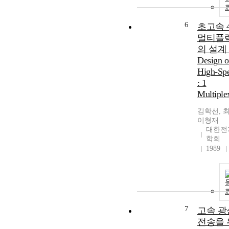
6
초고속 4 
멀티플
의 설계 
Design o
High-Sp
: 1
Multiplex
김학선, 
이형재
대한전
학회
1989
7
고속 광
전송을 