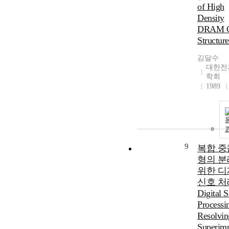
of High
Density
DRAM C
Structure
김달수
대한전
학회
1989
9
복합 중
형의 분
위한 디
신호 처리
Digital S
Processi
Resolvin
Superim