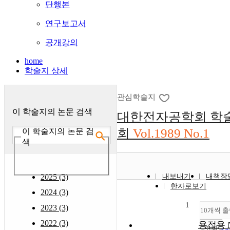
단행본
연구보고서
공개강의
home
학술지 상세
관심학술지
이 학술지의 논문 검색
대한전자공학회 학
회
Vol.1989 No.1
이 학술지의 논문 검
색
2025 (3)
내보내기
내책장
한자로보기
2024 (3)
1
2023 (3)
10개씩 
2022 (3)
용접용 N
조회