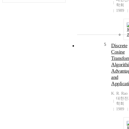
학회
1989
5
Discrete
Cosine
Transfor
Algorith
Advanta
and
Applicati
K. R. Rao
대한전
학회
1989