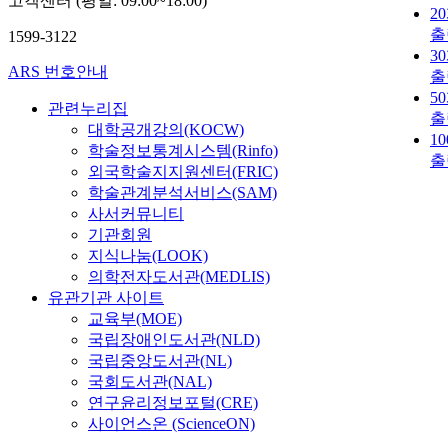
고객센터 (평일: 09:00~18:00)
2
출
1599-3122
3
ARS 번호안내
출
5
관련누리집
출
대학공개강의(KOCW)
1
학술정보통계시스템(Rinfo)
출
외국학술지지원센터(FRIC)
학술관계분석서비스(SAM)
사서커뮤니티
기관회원
지식나눔(LOOK)
의학전자도서관(MEDLIS)
유관기관 사이트
교육부(MOE)
국립장애인도서관(NLD)
국립중앙도서관(NL)
국회도서관(NAL)
연구윤리정보포털(CRE)
사이언스온 (ScienceON)