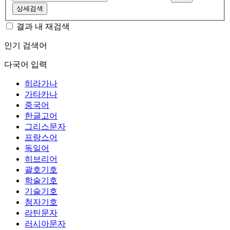
상세검색
결과 내 재검색
인기 검색어
다국어 입력
히라가나
가타카나
중국어
한글고어
그리스문자
프랑스어
독일어
히브리어
괄호기호
학술기호
기술기호
첨자기호
라틴문자
러시아문자