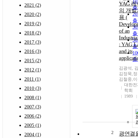
1
YAG 
2021 (2)
출
의 개발
2
2020 (2)
용 (
출
2019 (2)
Develop
3
of an
2018 (2)
출
Industria
5
2017 (3)
: YAG L
출
and its
2016 (3)
1
applicati
출
2015 (2)
김광석, 
2012 (1)
김정묵,정
2011 (1)
김철중,
대한전
2010 (3)
학회
1989
2008 (1)
2007 (3)
2006 (2)
2005 (1)
2
광연결을
2004 (1)