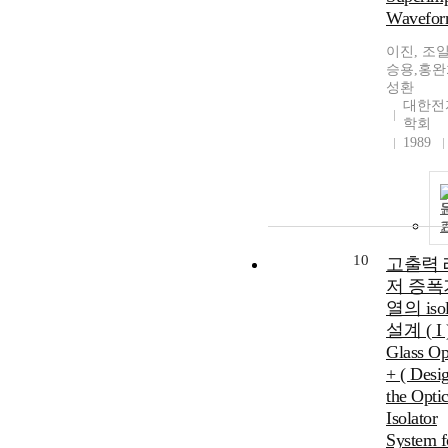
Wavefor
이진, 조
승용,홍완
성환
대한전
학회
1989
10
고출력 
저 증폭
열의 isol
설계 ( I )
Glass Op
+ ( Desi
the Optic
Isolator
System f