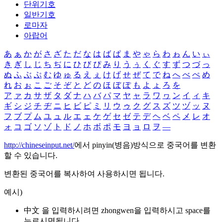
단위기호
일반기호
로마자
아랍어
あ
ぁ
か
が
さ
ざ
た
だ
な
は
ば
ぱ
ま
や
ゃ
ら
わ
ゎ
ん
い
ぃ
き
ぎ
し
じ
ち
ぢ
に
ひ
び
ぴ
み
り
う
ぅ
く
ぐ
す
ず
つ
づ
っ
ぬ
ふ
ぶ
ぷ
む
ゆ
ゅ
る
え
ぇ
け
げ
せ
ぜ
て
で
ね
へ
べ
ぺ
め
れ
お
ぉ
こ
ご
そ
ぞ
と
ど
の
ほ
ぼ
ぽ
も
よ
ょ
ろ
を
ア
ァ
カ
サ
ザ
タ
ダ
ナ
ハ
バ
パ
マ
ヤ
ャ
ラ
ワ
ヮ
ン
イ
ィ
キ
ギ
シ
ジ
チ
ヂ
ニ
ヒ
ビ
ピ
ミ
リ
ウ
ゥ
ク
グ
ス
ズ
ツ
ヅ
ッ
ヌ
フ
ブ
プ
ム
ユ
ュ
ル
エ
ェ
ケ
ゲ
セ
ゼ
テ
デ
ヘ
ベ
ペ
メ
レ
オ
ォ
コ
ゴ
ソ
ゾ
ト
ド
ノ
ホ
ボ
ポ
モ
ヨ
ョ
ロ
ヲ
―
http://chineseinput.net/
에서 pinyin(병음)방식으로 중국어를 변환
할 수 있습니다.
변환된 중국어를 복사하여 사용하시면 됩니다.
예시)
中文 을 입력하시려면
zhongwen
을 입력하시고 space를
누르시면됩니다.