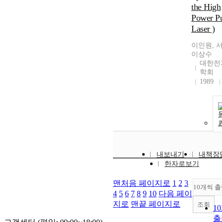
the High
Power Pu
Laser )
이인원, 
이상수
대한전
학회
1989
내보내기
내책장
한자로보기
맨처음 페이지로
1
2
3
10개씩 
4
5
6
7
8
9
10
다음 페이
지로
맨끝 페이지로
조회
1
출