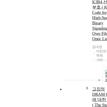
K3B4 
부호 ( K
Code for
High-Sp
Binary
Signalin
Over Fib
Optic Li
김대영
대한전
학회
1989
8
고집적
DRAM C
에 대한
( The St