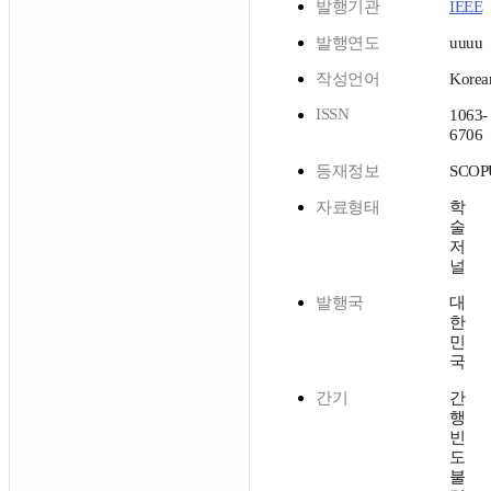
발행기관
IEEE
발행연도
uuuu
작성언어
Korea
ISSN
1063-
6706
등재정보
SCOP
자료형태
학
술
저
널
발행국
대
한
민
국
간기
간
행
빈
도
불