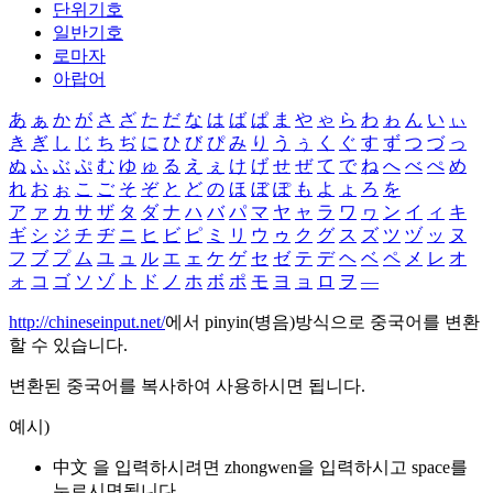
단위기호
일반기호
로마자
아랍어
あ
ぁ
か
が
さ
ざ
た
だ
な
は
ば
ぱ
ま
や
ゃ
ら
わ
ゎ
ん
い
ぃ
き
ぎ
し
じ
ち
ぢ
に
ひ
び
ぴ
み
り
う
ぅ
く
ぐ
す
ず
つ
づ
っ
ぬ
ふ
ぶ
ぷ
む
ゆ
ゅ
る
え
ぇ
け
げ
せ
ぜ
て
で
ね
へ
べ
ぺ
め
れ
お
ぉ
こ
ご
そ
ぞ
と
ど
の
ほ
ぼ
ぽ
も
よ
ょ
ろ
を
ア
ァ
カ
サ
ザ
タ
ダ
ナ
ハ
バ
パ
マ
ヤ
ャ
ラ
ワ
ヮ
ン
イ
ィ
キ
ギ
シ
ジ
チ
ヂ
ニ
ヒ
ビ
ピ
ミ
リ
ウ
ゥ
ク
グ
ス
ズ
ツ
ヅ
ッ
ヌ
フ
ブ
プ
ム
ユ
ュ
ル
エ
ェ
ケ
ゲ
セ
ゼ
テ
デ
ヘ
ベ
ペ
メ
レ
オ
ォ
コ
ゴ
ソ
ゾ
ト
ド
ノ
ホ
ボ
ポ
モ
ヨ
ョ
ロ
ヲ
―
http://chineseinput.net/
에서 pinyin(병음)방식으로 중국어를 변환
할 수 있습니다.
변환된 중국어를 복사하여 사용하시면 됩니다.
예시)
中文 을 입력하시려면
zhongwen
을 입력하시고 space를
누르시면됩니다.