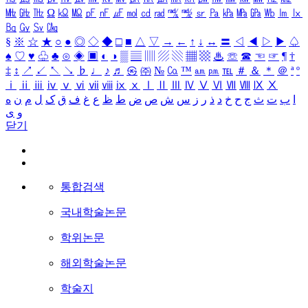
㎒
㎓
㎔
Ω
㏀
㏁
㎊
㎋
㎌
㏖
㏅
㎭
㎮
㎯
㏛
㎩
㎪
㎫
㎬
㏝
㏐
㏓
㏃
㏉
㏜
㏆
§
※
☆
★
○
●
◎
◇
◆
□
■
△
▽
→
←
↑
↓
↔
〓
◁
◀
▷
▶
♤
♠
♡
♥
♧
♣
⊙
◈
▣
◐
◑
▒
▤
▥
▨
▧
▦
▩
♨
☏
☎
☜
☞
¶
†
‡
↕
↗
↙
↖
↘
♭
♩
♪
♬
㉿
㈜
№
㏇
™
㏂
㏘
℡
＃
＆
＊
＠
ª
º
ⅰ
ⅱ
ⅲ
ⅳ
ⅴ
ⅵ
ⅶ
ⅷ
ⅸ
ⅹ
Ⅰ
Ⅱ
Ⅲ
Ⅳ
Ⅴ
Ⅵ
Ⅶ
Ⅷ
Ⅸ
Ⅹ
ا
ب
ت
ث
ج
ح
خ
د
ذ
ر
ز
س
ش
ص
ض
ط
ظ
ع
غ
ف
ق
ک
ل
م
ن
ه
و
ی
닫기
통합검색
국내학술논문
학위논문
해외학술논문
학술지