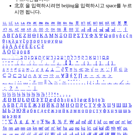
北京 을 입력하시려면
beijing
을 입력하시고 space를 누르
시면 됩니다.
ㅥ
ㅦ
ㅧ
ㅨ
ㅩ
ㅪ
ㅫ
ㅬ
ㅭ
ㅮ
ㅯ
ㅰ
ㅱ
ㅲ
ㅳ
ㅴ
ㅵ
ㅶ
ㅷ
ㅸ
ㅹ
ㅺ
ㅻ
ㅼ
ㅽ
ㅾ
ㅿ
ㆀ
ㆁ
ㆂ
ㆃ
ㆄ
ㆅ
ㆆ
ㆇ
ㆈ
ㆉ
ㆊ
ㆋ
ㆌ
ㆍ
ㆎ
Α
Β
Γ
Δ
Ε
Ζ
Η
Θ
Ι
Κ
Λ
Μ
Ν
Ξ
Ο
Π
Ρ
Σ
Τ
Υ
Φ
Χ
Ψ
Ω
α
β
γ
δ
ε
ζ
η
θ
ι
κ
λ
μ
ν
ξ
ο
π
ρ
σ
τ
υ
φ
χ
ψ
ω
á
à
Á
À
é
è
É
È
ç
Ç
ê
Ä
Ö
Ü
ä
ö
ü
ß
ְ
ֳ
ֲ
ֱ
ָ
ַ
ֵ
ֶ
ִ
ֹ
ּ
ֻ
ׂ
ׁ
ּ
ב
ה
נ
מ
צ
ת
ץ
ש
ד
ג
כ
ע
י
ח
ל
ך
ף
ק
ר
א
ט
ו
ן
ם
פ
‘
’
“
”
〔
〕
〈
〉
「
」
『
』
【
】
＂
（
）
［
］
｛
｝
±
×
÷
≠
≤
≥
∞
∴
♂
♀
∠
⊥
⌒
∂
∇
≡
≒
≪
≫
√
∽
∝
∵
∫
∬
∈
∋
⊆
⊇
⊂
⊃
∪
∩
∧
∨
￢
⇒
⇔
∀
∃
∮
∑
∏
＋
－
＜
＝
＞
、
。
·
‥
…
¨
〃
―
∥
＼
∼
´
～
ˇ
˘
˝
˚
˙
¸
˛
¡
¿
ː
！
＇
，
．
／
：
；
？
＾
＿
｀
｜
½
⅓
⅔
¼
¾
⅛
⅜
⅝
⅞
¹
²
³
⁴
ⁿ
₁
₂
₃
₄
Æ
Ð
Ħ
Ĳ
Ł
Ø
Œ
Þ
Ŧ
Ŋ
æ
đ
ð
ħ
ı
ĳ
ĸ
ŀ
ł
ø
œ
ß
þ
ŧ
ŋ
ŉ
А
Б
В
Г
Д
Е
Ё
Ж
З
И
Й
К
Л
М
Н
О
П
Р
С
Т
У
Ф
Х
Ц
Ч
Ш
Щ
Ъ
Ы
Ь
Э
Ю
Я
а
б
в
г
д
е
ё
ж
з
и
й
к
л
м
н
о
п
р
с
т
у
ф
х
ц
ч
ш
щ
ъ
ы
ь
э
ю
я
′
″
℃
Å
￠
￡
￥
¤
℉
‰
＄
％
Ｆ
￦
㎕
㎖
㎗
ℓ
㎘
㏄
㎣
㎤
㎥
㎦
㎙
㎚
㎛
㎜
㎝
㎞
㎟
㎠
㎡
㎢
㏊
㎍
㎎
㎏
㏏
㎈
㎉
㏈
㎧
㎨
㎰
㎱
㎲
㎳
㎴
㎵
㎶
㎷
㎸
㎹
㎀
㎁
㎂
㎃
㎄
㎺
㎻
㎽
㎾
㎿
㎐
㎑