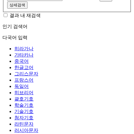
상세검색
결과 내 재검색
인기 검색어
다국어 입력
히라가나
가타카나
중국어
한글고어
그리스문자
프랑스어
독일어
히브리어
괄호기호
학술기호
기술기호
첨자기호
라틴문자
러시아문자