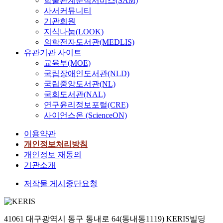
학술관계분석서비스(SAM)
사서커뮤니티
기관회원
지식나눔(LOOK)
의학전자도서관(MEDLIS)
유관기관 사이트
교육부(MOE)
국립장애인도서관(NLD)
국립중앙도서관(NL)
국회도서관(NAL)
연구윤리정보포털(CRE)
사이언스온 (ScienceON)
이용약관
개인정보처리방침
개인정보 재동의
기관소개
저작물 게시중단요청
41061 대구광역시 동구 동내로 64(동내동1119) KERIS빌딩