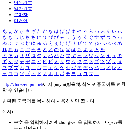
단위기호
일반기호
로마자
아랍어
あ
ぁ
か
が
さ
ざ
た
だ
な
は
ば
ぱ
ま
や
ゃ
ら
わ
ゎ
ん
い
ぃ
き
ぎ
し
じ
ち
ぢ
に
ひ
び
ぴ
み
り
う
ぅ
く
ぐ
す
ず
つ
づ
っ
ぬ
ふ
ぶ
ぷ
む
ゆ
ゅ
る
え
ぇ
け
げ
せ
ぜ
て
で
ね
へ
べ
ぺ
め
れ
お
ぉ
こ
ご
そ
ぞ
と
ど
の
ほ
ぼ
ぽ
も
よ
ょ
ろ
を
ア
ァ
カ
サ
ザ
タ
ダ
ナ
ハ
バ
パ
マ
ヤ
ャ
ラ
ワ
ヮ
ン
イ
ィ
キ
ギ
シ
ジ
チ
ヂ
ニ
ヒ
ビ
ピ
ミ
リ
ウ
ゥ
ク
グ
ス
ズ
ツ
ヅ
ッ
ヌ
フ
ブ
プ
ム
ユ
ュ
ル
エ
ェ
ケ
ゲ
セ
ゼ
テ
デ
ヘ
ベ
ペ
メ
レ
オ
ォ
コ
ゴ
ソ
ゾ
ト
ド
ノ
ホ
ボ
ポ
モ
ヨ
ョ
ロ
ヲ
―
http://chineseinput.net/
에서 pinyin(병음)방식으로 중국어를 변환
할 수 있습니다.
변환된 중국어를 복사하여 사용하시면 됩니다.
예시)
中文 을 입력하시려면
zhongwen
을 입력하시고 space를
누르시면됩니다.