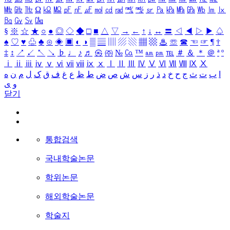
㎒
㎓
㎔
Ω
㏀
㏁
㎊
㎋
㎌
㏖
㏅
㎭
㎮
㎯
㏛
㎩
㎪
㎫
㎬
㏝
㏐
㏓
㏃
㏉
㏜
㏆
§
※
☆
★
○
●
◎
◇
◆
□
■
△
▽
→
←
↑
↓
↔
〓
◁
◀
▷
▶
♤
♠
♡
♥
♧
♣
⊙
◈
▣
◐
◑
▒
▤
▥
▨
▧
▦
▩
♨
☏
☎
☜
☞
¶
†
‡
↕
↗
↙
↖
↘
♭
♩
♪
♬
㉿
㈜
№
㏇
™
㏂
㏘
℡
＃
＆
＊
＠
ª
º
ⅰ
ⅱ
ⅲ
ⅳ
ⅴ
ⅵ
ⅶ
ⅷ
ⅸ
ⅹ
Ⅰ
Ⅱ
Ⅲ
Ⅳ
Ⅴ
Ⅵ
Ⅶ
Ⅷ
Ⅸ
Ⅹ
ا
ب
ت
ث
ج
ح
خ
د
ذ
ر
ز
س
ش
ص
ض
ط
ظ
ع
غ
ف
ق
ک
ل
م
ن
ه
و
ی
닫기
통합검색
국내학술논문
학위논문
해외학술논문
학술지