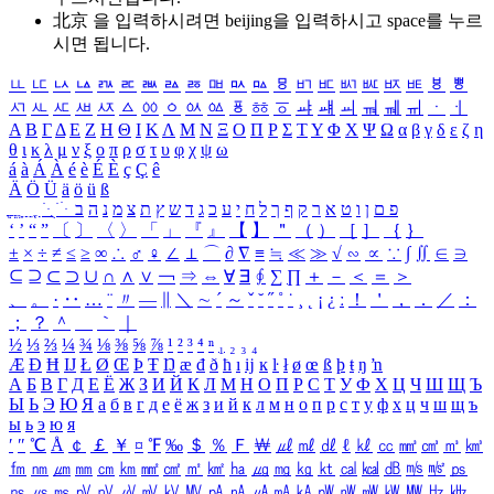
北京 을 입력하시려면
beijing
을 입력하시고 space를 누르
시면 됩니다.
ㅥ
ㅦ
ㅧ
ㅨ
ㅩ
ㅪ
ㅫ
ㅬ
ㅭ
ㅮ
ㅯ
ㅰ
ㅱ
ㅲ
ㅳ
ㅴ
ㅵ
ㅶ
ㅷ
ㅸ
ㅹ
ㅺ
ㅻ
ㅼ
ㅽ
ㅾ
ㅿ
ㆀ
ㆁ
ㆂ
ㆃ
ㆄ
ㆅ
ㆆ
ㆇ
ㆈ
ㆉ
ㆊ
ㆋ
ㆌ
ㆍ
ㆎ
Α
Β
Γ
Δ
Ε
Ζ
Η
Θ
Ι
Κ
Λ
Μ
Ν
Ξ
Ο
Π
Ρ
Σ
Τ
Υ
Φ
Χ
Ψ
Ω
α
β
γ
δ
ε
ζ
η
θ
ι
κ
λ
μ
ν
ξ
ο
π
ρ
σ
τ
υ
φ
χ
ψ
ω
á
à
Á
À
é
è
É
È
ç
Ç
ê
Ä
Ö
Ü
ä
ö
ü
ß
ְ
ֳ
ֲ
ֱ
ָ
ַ
ֵ
ֶ
ִ
ֹ
ּ
ֻ
ׂ
ׁ
ּ
ב
ה
נ
מ
צ
ת
ץ
ש
ד
ג
כ
ע
י
ח
ל
ך
ף
ק
ר
א
ט
ו
ן
ם
פ
‘
’
“
”
〔
〕
〈
〉
「
」
『
』
【
】
＂
（
）
［
］
｛
｝
±
×
÷
≠
≤
≥
∞
∴
♂
♀
∠
⊥
⌒
∂
∇
≡
≒
≪
≫
√
∽
∝
∵
∫
∬
∈
∋
⊆
⊇
⊂
⊃
∪
∩
∧
∨
￢
⇒
⇔
∀
∃
∮
∑
∏
＋
－
＜
＝
＞
、
。
·
‥
…
¨
〃
―
∥
＼
∼
´
～
ˇ
˘
˝
˚
˙
¸
˛
¡
¿
ː
！
＇
，
．
／
：
；
？
＾
＿
｀
｜
½
⅓
⅔
¼
¾
⅛
⅜
⅝
⅞
¹
²
³
⁴
ⁿ
₁
₂
₃
₄
Æ
Ð
Ħ
Ĳ
Ł
Ø
Œ
Þ
Ŧ
Ŋ
æ
đ
ð
ħ
ı
ĳ
ĸ
ŀ
ł
ø
œ
ß
þ
ŧ
ŋ
ŉ
А
Б
В
Г
Д
Е
Ё
Ж
З
И
Й
К
Л
М
Н
О
П
Р
С
Т
У
Ф
Х
Ц
Ч
Ш
Щ
Ъ
Ы
Ь
Э
Ю
Я
а
б
в
г
д
е
ё
ж
з
и
й
к
л
м
н
о
п
р
с
т
у
ф
х
ц
ч
ш
щ
ъ
ы
ь
э
ю
я
′
″
℃
Å
￠
￡
￥
¤
℉
‰
＄
％
Ｆ
￦
㎕
㎖
㎗
ℓ
㎘
㏄
㎣
㎤
㎥
㎦
㎙
㎚
㎛
㎜
㎝
㎞
㎟
㎠
㎡
㎢
㏊
㎍
㎎
㎏
㏏
㎈
㎉
㏈
㎧
㎨
㎰
㎱
㎲
㎳
㎴
㎵
㎶
㎷
㎸
㎹
㎀
㎁
㎂
㎃
㎄
㎺
㎻
㎽
㎾
㎿
㎐
㎑