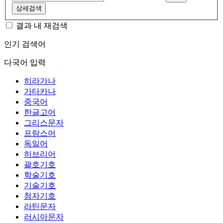
상세검색
결과 내 재검색
인기 검색어
다국어 입력
히라가나
가타카나
중국어
한글고어
그리스문자
프랑스어
독일어
히브리어
괄호기호
학술기호
기술기호
첨자기호
라틴문자
러시아문자