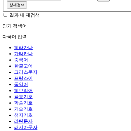
상세검색
결과 내 재검색
인기 검색어
다국어 입력
히라가나
가타카나
중국어
한글고어
그리스문자
프랑스어
독일어
히브리어
괄호기호
학술기호
기술기호
첨자기호
라틴문자
러시아문자