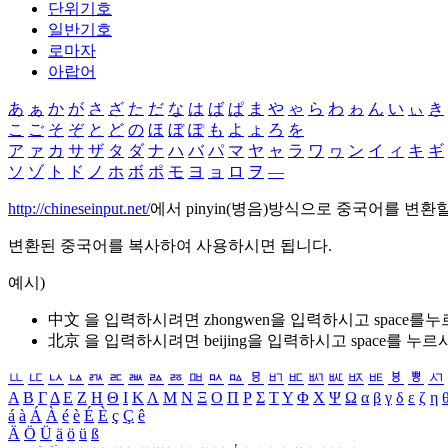
단위기호
일반기호
로마자
아랍어
あ
ぁ
か
が
さ
ざ
た
だ
な
は
ば
ぱ
ま
や
ゃ
ら
わ
ゎ
ん
い
ぃ
き
こ
ご
そ
ぞ
と
ど
の
ほ
ぼ
ぽ
も
よ
ょ
ろ
を
ア
ァ
カ
サ
ザ
タ
ダ
ナ
ハ
バ
パ
マ
ヤ
ャ
ラ
ワ
ヮ
ン
イ
ィ
キ
ギ
ソ
ゾ
ト
ド
ノ
ホ
ボ
ポ
モ
ヨ
ョ
ロ
ヲ
―
http://chineseinput.net/
에서 pinyin(병음)방식으로 중국어를 변환
변환된 중국어를 복사하여 사용하시면 됩니다.
예시)
中文 을 입력하시려면
zhongwen
을 입력하시고 space를
北京 을 입력하시려면
beijing
을 입력하시고 space를 누르
ㅥ
ㅦ
ㅧ
ㅨ
ㅩ
ㅪ
ㅫ
ㅬ
ㅭ
ㅮ
ㅯ
ㅰ
ㅱ
ㅲ
ㅳ
ㅴ
ㅵ
ㅶ
ㅷ
ㅸ
ㅹ
ㅺ
Α
Β
Γ
Δ
Ε
Ζ
Η
Θ
Ι
Κ
Λ
Μ
Ν
Ξ
Ο
Π
Ρ
Σ
Τ
Υ
Φ
Χ
Ψ
Ω
α
β
γ
δ
ε
ζ
η
á
à
Á
À
é
è
É
È
ç
Ç
ê
Ä
Ö
Ü
ä
ö
ü
ß