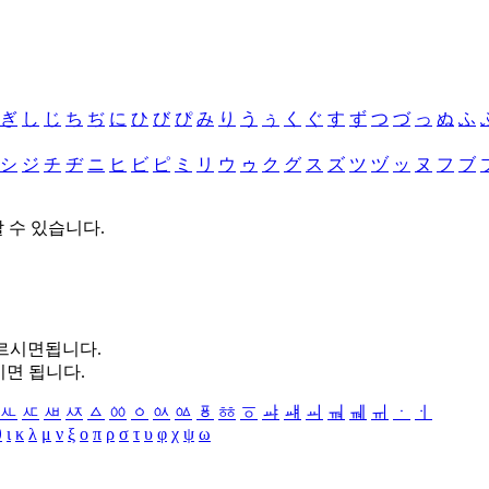
ぎ
し
じ
ち
ぢ
に
ひ
び
ぴ
み
り
う
ぅ
く
ぐ
す
ず
つ
づ
っ
ぬ
ふ
シ
ジ
チ
ヂ
ニ
ヒ
ビ
ピ
ミ
リ
ウ
ゥ
ク
グ
ス
ズ
ツ
ヅ
ッ
ヌ
フ
ブ
할 수 있습니다.
누르시면됩니다.
시면 됩니다.
ㅻ
ㅼ
ㅽ
ㅾ
ㅿ
ㆀ
ㆁ
ㆂ
ㆃ
ㆄ
ㆅ
ㆆ
ㆇ
ㆈ
ㆉ
ㆊ
ㆋ
ㆌ
ㆍ
ㆎ
θ
ι
κ
λ
μ
ν
ξ
ο
π
ρ
σ
τ
υ
φ
χ
ψ
ω