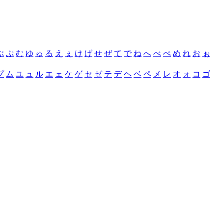
ぶ
ぷ
む
ゆ
ゅ
る
え
ぇ
け
げ
せ
ぜ
て
で
ね
へ
べ
ぺ
め
れ
お
ぉ
プ
ム
ユ
ュ
ル
エ
ェ
ケ
ゲ
セ
ゼ
テ
デ
ヘ
ベ
ペ
メ
レ
オ
ォ
コ
ゴ