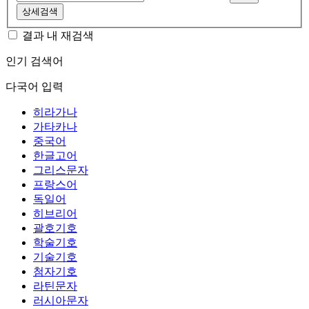
상세검색
결과 내 재검색
인기 검색어
다국어 입력
히라가나
가타카나
중국어
한글고어
그리스문자
프랑스어
독일어
히브리어
괄호기호
학술기호
기술기호
첨자기호
라틴문자
러시아문자