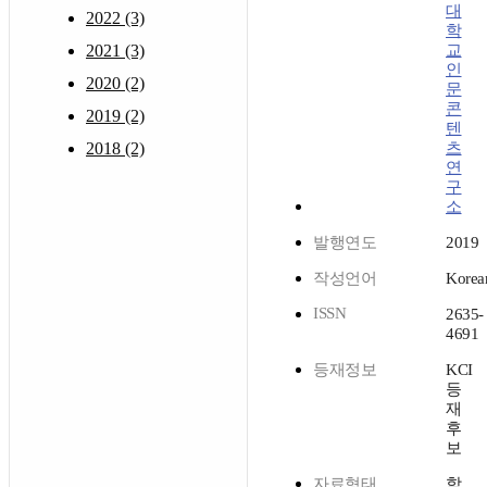
대
2022 (3)
학
2021 (3)
교
인
2020 (2)
문
콘
2019 (2)
텐
2018 (2)
츠
연
구
소
발행연도
2019
작성언어
Korea
ISSN
2635-
4691
등재정보
KCI
등
재
후
보
자료형태
학