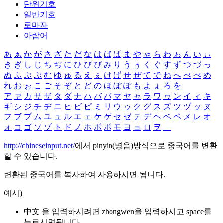
단위기호
일반기호
로마자
아랍어
あ
ぁ
か
が
さ
ざ
た
だ
な
は
ば
ぱ
ま
や
ゃ
ら
わ
ゎ
ん
い
ぃ
き
ぎ
し
じ
ち
ぢ
に
ひ
び
ぴ
み
り
う
ぅ
く
ぐ
す
ず
つ
づ
っ
ぬ
ふ
ぶ
ぷ
む
ゆ
ゅ
る
え
ぇ
け
げ
せ
ぜ
て
で
ね
へ
べ
ぺ
め
れ
お
ぉ
こ
ご
そ
ぞ
と
ど
の
ほ
ぼ
ぽ
も
よ
ょ
ろ
を
ア
ァ
カ
サ
ザ
タ
ダ
ナ
ハ
バ
パ
マ
ヤ
ャ
ラ
ワ
ヮ
ン
イ
ィ
キ
ギ
シ
ジ
チ
ヂ
ニ
ヒ
ビ
ピ
ミ
リ
ウ
ゥ
ク
グ
ス
ズ
ツ
ヅ
ッ
ヌ
フ
ブ
プ
ム
ユ
ュ
ル
エ
ェ
ケ
ゲ
セ
ゼ
テ
デ
ヘ
ベ
ペ
メ
レ
オ
ォ
コ
ゴ
ソ
ゾ
ト
ド
ノ
ホ
ボ
ポ
モ
ヨ
ョ
ロ
ヲ
―
http://chineseinput.net/
에서 pinyin(병음)방식으로 중국어를 변환
할 수 있습니다.
변환된 중국어를 복사하여 사용하시면 됩니다.
예시)
中文 을 입력하시려면
zhongwen
을 입력하시고 space를
누르시면됩니다.