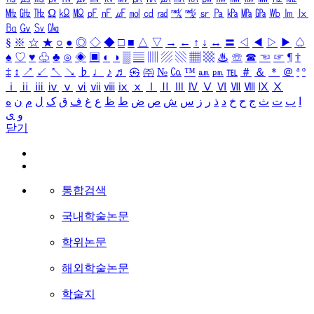
㎒
㎓
㎔
Ω
㏀
㏁
㎊
㎋
㎌
㏖
㏅
㎭
㎮
㎯
㏛
㎩
㎪
㎫
㎬
㏝
㏐
㏓
㏃
㏉
㏜
㏆
§
※
☆
★
○
●
◎
◇
◆
□
■
△
▽
→
←
↑
↓
↔
〓
◁
◀
▷
▶
♤
♠
♡
♥
♧
♣
⊙
◈
▣
◐
◑
▒
▤
▥
▨
▧
▦
▩
♨
☏
☎
☜
☞
¶
†
‡
↕
↗
↙
↖
↘
♭
♩
♪
♬
㉿
㈜
№
㏇
™
㏂
㏘
℡
＃
＆
＊
＠
ª
º
ⅰ
ⅱ
ⅲ
ⅳ
ⅴ
ⅵ
ⅶ
ⅷ
ⅸ
ⅹ
Ⅰ
Ⅱ
Ⅲ
Ⅳ
Ⅴ
Ⅵ
Ⅶ
Ⅷ
Ⅸ
Ⅹ
ا
ب
ت
ث
ج
ح
خ
د
ذ
ر
ز
س
ش
ص
ض
ط
ظ
ع
غ
ف
ق
ک
ل
م
ن
ه
و
ی
닫기
통합검색
국내학술논문
학위논문
해외학술논문
학술지