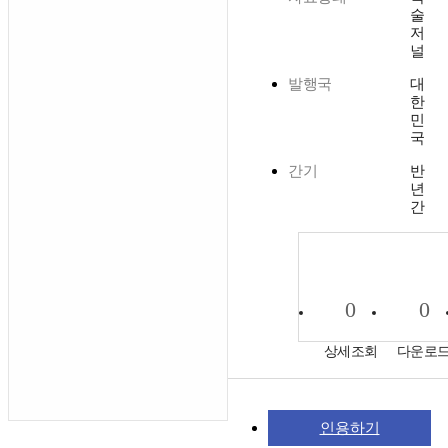
술
저
널
발행국
대
한
민
국
간기
반
년
간
0
0
상세조회
다운로
인용하기