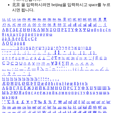
北京 을 입력하시려면
beijing
을 입력하시고 space를 누르
시면 됩니다.
ㅥ
ㅦ
ㅧ
ㅨ
ㅩ
ㅪ
ㅫ
ㅬ
ㅭ
ㅮ
ㅯ
ㅰ
ㅱ
ㅲ
ㅳ
ㅴ
ㅵ
ㅶ
ㅷ
ㅸ
ㅹ
ㅺ
ㅻ
ㅼ
ㅽ
ㅾ
ㅿ
ㆀ
ㆁ
ㆂ
ㆃ
ㆄ
ㆅ
ㆆ
ㆇ
ㆈ
ㆉ
ㆊ
ㆋ
ㆌ
ㆍ
ㆎ
Α
Β
Γ
Δ
Ε
Ζ
Η
Θ
Ι
Κ
Λ
Μ
Ν
Ξ
Ο
Π
Ρ
Σ
Τ
Υ
Φ
Χ
Ψ
Ω
α
β
γ
δ
ε
ζ
η
θ
ι
κ
λ
μ
ν
ξ
ο
π
ρ
σ
τ
υ
φ
χ
ψ
ω
á
à
Á
À
é
è
É
È
ç
Ç
ê
Ä
Ö
Ü
ä
ö
ü
ß
ְ
ֳ
ֲ
ֱ
ָ
ַ
ֵ
ֶ
ִ
ֹ
ּ
ֻ
ׂ
ׁ
ּ
ב
ה
נ
מ
צ
ת
ץ
ש
ד
ג
כ
ע
י
ח
ל
ך
ף
ק
ר
א
ט
ו
ן
ם
פ
‘
’
“
”
〔
〕
〈
〉
「
」
『
』
【
】
＂
（
）
［
］
｛
｝
±
×
÷
≠
≤
≥
∞
∴
♂
♀
∠
⊥
⌒
∂
∇
≡
≒
≪
≫
√
∽
∝
∵
∫
∬
∈
∋
⊆
⊇
⊂
⊃
∪
∩
∧
∨
￢
⇒
⇔
∀
∃
∮
∑
∏
＋
－
＜
＝
＞
、
。
·
‥
…
¨
〃
―
∥
＼
∼
´
～
ˇ
˘
˝
˚
˙
¸
˛
¡
¿
ː
！
＇
，
．
／
：
；
？
＾
＿
｀
｜
½
⅓
⅔
¼
¾
⅛
⅜
⅝
⅞
¹
²
³
⁴
ⁿ
₁
₂
₃
₄
Æ
Ð
Ħ
Ĳ
Ł
Ø
Œ
Þ
Ŧ
Ŋ
æ
đ
ð
ħ
ı
ĳ
ĸ
ŀ
ł
ø
œ
ß
þ
ŧ
ŋ
ŉ
А
Б
В
Г
Д
Е
Ё
Ж
З
И
Й
К
Л
М
Н
О
П
Р
С
Т
У
Ф
Х
Ц
Ч
Ш
Щ
Ъ
Ы
Ь
Э
Ю
Я
а
б
в
г
д
е
ё
ж
з
и
й
к
л
м
н
о
п
р
с
т
у
ф
х
ц
ч
ш
щ
ъ
ы
ь
э
ю
я
′
″
℃
Å
￠
￡
￥
¤
℉
‰
＄
％
Ｆ
￦
㎕
㎖
㎗
ℓ
㎘
㏄
㎣
㎤
㎥
㎦
㎙
㎚
㎛
㎜
㎝
㎞
㎟
㎠
㎡
㎢
㏊
㎍
㎎
㎏
㏏
㎈
㎉
㏈
㎧
㎨
㎰
㎱
㎲
㎳
㎴
㎵
㎶
㎷
㎸
㎹
㎀
㎁
㎂
㎃
㎄
㎺
㎻
㎽
㎾
㎿
㎐
㎑