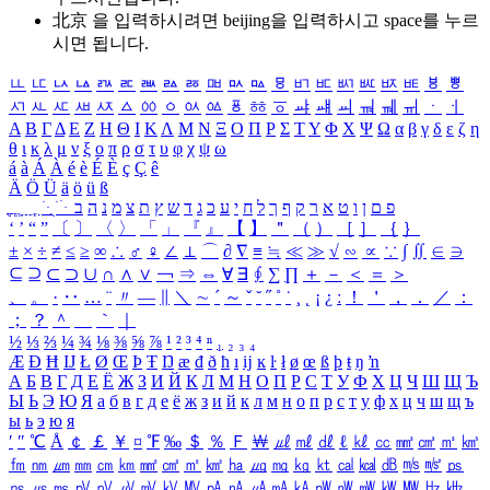
北京 을 입력하시려면
beijing
을 입력하시고 space를 누르
시면 됩니다.
ㅥ
ㅦ
ㅧ
ㅨ
ㅩ
ㅪ
ㅫ
ㅬ
ㅭ
ㅮ
ㅯ
ㅰ
ㅱ
ㅲ
ㅳ
ㅴ
ㅵ
ㅶ
ㅷ
ㅸ
ㅹ
ㅺ
ㅻ
ㅼ
ㅽ
ㅾ
ㅿ
ㆀ
ㆁ
ㆂ
ㆃ
ㆄ
ㆅ
ㆆ
ㆇ
ㆈ
ㆉ
ㆊ
ㆋ
ㆌ
ㆍ
ㆎ
Α
Β
Γ
Δ
Ε
Ζ
Η
Θ
Ι
Κ
Λ
Μ
Ν
Ξ
Ο
Π
Ρ
Σ
Τ
Υ
Φ
Χ
Ψ
Ω
α
β
γ
δ
ε
ζ
η
θ
ι
κ
λ
μ
ν
ξ
ο
π
ρ
σ
τ
υ
φ
χ
ψ
ω
á
à
Á
À
é
è
É
È
ç
Ç
ê
Ä
Ö
Ü
ä
ö
ü
ß
ְ
ֳ
ֲ
ֱ
ָ
ַ
ֵ
ֶ
ִ
ֹ
ּ
ֻ
ׂ
ׁ
ּ
ב
ה
נ
מ
צ
ת
ץ
ש
ד
ג
כ
ע
י
ח
ל
ך
ף
ק
ר
א
ט
ו
ן
ם
פ
‘
’
“
”
〔
〕
〈
〉
「
」
『
』
【
】
＂
（
）
［
］
｛
｝
±
×
÷
≠
≤
≥
∞
∴
♂
♀
∠
⊥
⌒
∂
∇
≡
≒
≪
≫
√
∽
∝
∵
∫
∬
∈
∋
⊆
⊇
⊂
⊃
∪
∩
∧
∨
￢
⇒
⇔
∀
∃
∮
∑
∏
＋
－
＜
＝
＞
、
。
·
‥
…
¨
〃
―
∥
＼
∼
´
～
ˇ
˘
˝
˚
˙
¸
˛
¡
¿
ː
！
＇
，
．
／
：
；
？
＾
＿
｀
｜
½
⅓
⅔
¼
¾
⅛
⅜
⅝
⅞
¹
²
³
⁴
ⁿ
₁
₂
₃
₄
Æ
Ð
Ħ
Ĳ
Ł
Ø
Œ
Þ
Ŧ
Ŋ
æ
đ
ð
ħ
ı
ĳ
ĸ
ŀ
ł
ø
œ
ß
þ
ŧ
ŋ
ŉ
А
Б
В
Г
Д
Е
Ё
Ж
З
И
Й
К
Л
М
Н
О
П
Р
С
Т
У
Ф
Х
Ц
Ч
Ш
Щ
Ъ
Ы
Ь
Э
Ю
Я
а
б
в
г
д
е
ё
ж
з
и
й
к
л
м
н
о
п
р
с
т
у
ф
х
ц
ч
ш
щ
ъ
ы
ь
э
ю
я
′
″
℃
Å
￠
￡
￥
¤
℉
‰
＄
％
Ｆ
￦
㎕
㎖
㎗
ℓ
㎘
㏄
㎣
㎤
㎥
㎦
㎙
㎚
㎛
㎜
㎝
㎞
㎟
㎠
㎡
㎢
㏊
㎍
㎎
㎏
㏏
㎈
㎉
㏈
㎧
㎨
㎰
㎱
㎲
㎳
㎴
㎵
㎶
㎷
㎸
㎹
㎀
㎁
㎂
㎃
㎄
㎺
㎻
㎽
㎾
㎿
㎐
㎑