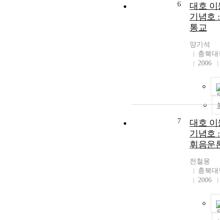
6
대호 이
기념호 
통교
양기석
충북대
2006
7
대호 이
기념호 
휘음운론
전철웅
충북대
2006