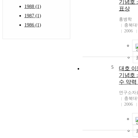
기념호 :
1988 (1)
표상
1987 (1)
홍병학
1986 (1)
충북대
2006
5
대호 이
기념호 
수 약력
연구소자
충북대
2006