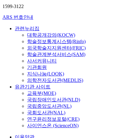
1599-3122
ARS 번호안내
관련누리집
대학공개강의(KOCW)
학술정보통계시스템(Rinfo)
외국학술지지원센터(FRIC)
학술관계분석서비스(SAM)
사서커뮤니티
기관회원
지식나눔(LOOK)
의학전자도서관(MEDLIS)
유관기관 사이트
교육부(MOE)
국립장애인도서관(NLD)
국립중앙도서관(NL)
국회도서관(NAL)
연구윤리정보포털(CRE)
사이언스온 (ScienceON)
이용약관