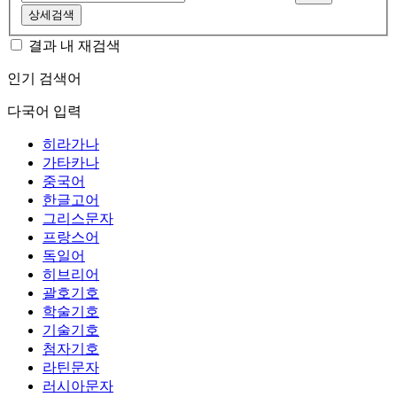
상세검색
결과 내 재검색
인기 검색어
다국어 입력
히라가나
가타카나
중국어
한글고어
그리스문자
프랑스어
독일어
히브리어
괄호기호
학술기호
기술기호
첨자기호
라틴문자
러시아문자