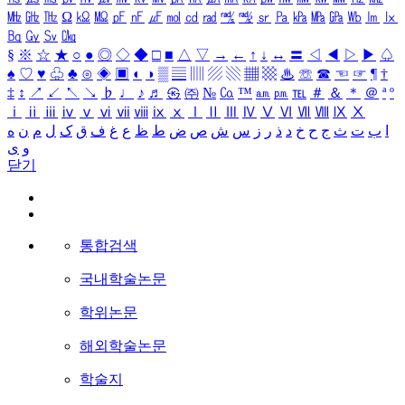
㎒
㎓
㎔
Ω
㏀
㏁
㎊
㎋
㎌
㏖
㏅
㎭
㎮
㎯
㏛
㎩
㎪
㎫
㎬
㏝
㏐
㏓
㏃
㏉
㏜
㏆
§
※
☆
★
○
●
◎
◇
◆
□
■
△
▽
→
←
↑
↓
↔
〓
◁
◀
▷
▶
♤
♠
♡
♥
♧
♣
⊙
◈
▣
◐
◑
▒
▤
▥
▨
▧
▦
▩
♨
☏
☎
☜
☞
¶
†
‡
↕
↗
↙
↖
↘
♭
♩
♪
♬
㉿
㈜
№
㏇
™
㏂
㏘
℡
＃
＆
＊
＠
ª
º
ⅰ
ⅱ
ⅲ
ⅳ
ⅴ
ⅵ
ⅶ
ⅷ
ⅸ
ⅹ
Ⅰ
Ⅱ
Ⅲ
Ⅳ
Ⅴ
Ⅵ
Ⅶ
Ⅷ
Ⅸ
Ⅹ
ا
ب
ت
ث
ج
ح
خ
د
ذ
ر
ز
س
ش
ص
ض
ط
ظ
ع
غ
ف
ق
ک
ل
م
ن
ه
و
ی
닫기
통합검색
국내학술논문
학위논문
해외학술논문
학술지