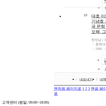
10
대호 이
기념호 
국 문학 
오해, 
한재남 ( Joh
충북대
2006
내보내기
내
맨처음 페이지로
1
2
3
맨끝 페
로
고객센터 (평일: 09:00~18:00)