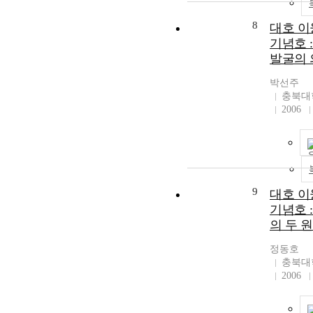
8
대호 이
기념호 :
발굴의 
박선주
충북대
2006
9
대호 이
기념호 
의 두 
정동호
충북대
2006