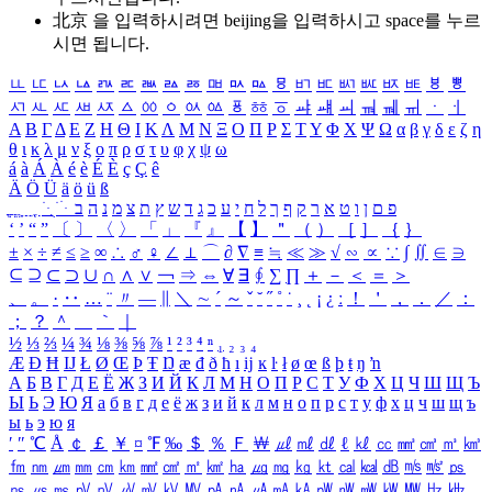
北京 을 입력하시려면
beijing
을 입력하시고 space를 누르
시면 됩니다.
ㅥ
ㅦ
ㅧ
ㅨ
ㅩ
ㅪ
ㅫ
ㅬ
ㅭ
ㅮ
ㅯ
ㅰ
ㅱ
ㅲ
ㅳ
ㅴ
ㅵ
ㅶ
ㅷ
ㅸ
ㅹ
ㅺ
ㅻ
ㅼ
ㅽ
ㅾ
ㅿ
ㆀ
ㆁ
ㆂ
ㆃ
ㆄ
ㆅ
ㆆ
ㆇ
ㆈ
ㆉ
ㆊ
ㆋ
ㆌ
ㆍ
ㆎ
Α
Β
Γ
Δ
Ε
Ζ
Η
Θ
Ι
Κ
Λ
Μ
Ν
Ξ
Ο
Π
Ρ
Σ
Τ
Υ
Φ
Χ
Ψ
Ω
α
β
γ
δ
ε
ζ
η
θ
ι
κ
λ
μ
ν
ξ
ο
π
ρ
σ
τ
υ
φ
χ
ψ
ω
á
à
Á
À
é
è
É
È
ç
Ç
ê
Ä
Ö
Ü
ä
ö
ü
ß
ְ
ֳ
ֲ
ֱ
ָ
ַ
ֵ
ֶ
ִ
ֹ
ּ
ֻ
ׂ
ׁ
ּ
ב
ה
נ
מ
צ
ת
ץ
ש
ד
ג
כ
ע
י
ח
ל
ך
ף
ק
ר
א
ט
ו
ן
ם
פ
‘
’
“
”
〔
〕
〈
〉
「
」
『
』
【
】
＂
（
）
［
］
｛
｝
±
×
÷
≠
≤
≥
∞
∴
♂
♀
∠
⊥
⌒
∂
∇
≡
≒
≪
≫
√
∽
∝
∵
∫
∬
∈
∋
⊆
⊇
⊂
⊃
∪
∩
∧
∨
￢
⇒
⇔
∀
∃
∮
∑
∏
＋
－
＜
＝
＞
、
。
·
‥
…
¨
〃
―
∥
＼
∼
´
～
ˇ
˘
˝
˚
˙
¸
˛
¡
¿
ː
！
＇
，
．
／
：
；
？
＾
＿
｀
｜
½
⅓
⅔
¼
¾
⅛
⅜
⅝
⅞
¹
²
³
⁴
ⁿ
₁
₂
₃
₄
Æ
Ð
Ħ
Ĳ
Ł
Ø
Œ
Þ
Ŧ
Ŋ
æ
đ
ð
ħ
ı
ĳ
ĸ
ŀ
ł
ø
œ
ß
þ
ŧ
ŋ
ŉ
А
Б
В
Г
Д
Е
Ё
Ж
З
И
Й
К
Л
М
Н
О
П
Р
С
Т
У
Ф
Х
Ц
Ч
Ш
Щ
Ъ
Ы
Ь
Э
Ю
Я
а
б
в
г
д
е
ё
ж
з
и
й
к
л
м
н
о
п
р
с
т
у
ф
х
ц
ч
ш
щ
ъ
ы
ь
э
ю
я
′
″
℃
Å
￠
￡
￥
¤
℉
‰
＄
％
Ｆ
￦
㎕
㎖
㎗
ℓ
㎘
㏄
㎣
㎤
㎥
㎦
㎙
㎚
㎛
㎜
㎝
㎞
㎟
㎠
㎡
㎢
㏊
㎍
㎎
㎏
㏏
㎈
㎉
㏈
㎧
㎨
㎰
㎱
㎲
㎳
㎴
㎵
㎶
㎷
㎸
㎹
㎀
㎁
㎂
㎃
㎄
㎺
㎻
㎽
㎾
㎿
㎐
㎑