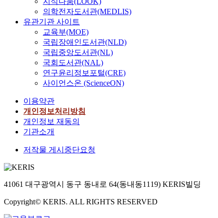
지식나눔(LOOK)
의학전자도서관(MEDLIS)
유관기관 사이트
교육부(MOE)
국립장애인도서관(NLD)
국립중앙도서관(NL)
국회도서관(NAL)
연구윤리정보포털(CRE)
사이언스온 (ScienceON)
이용약관
개인정보처리방침
개인정보 재동의
기관소개
저작물 게시중단요청
41061 대구광역시 동구 동내로 64(동내동1119) KERIS빌딩
Copyright© KERIS. ALL RIGHTS RESERVED