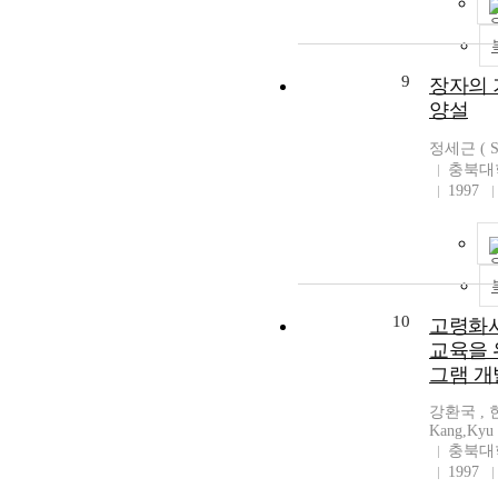
9
장자의 
양설
정세근 ( Se
충북대
1997
10
고령화사
교육을 
그램 
강환국 , 한
Kang,Kyu 
충북대
1997