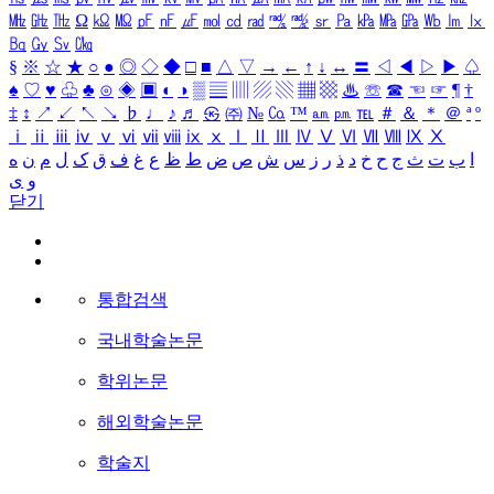
㎒
㎓
㎔
Ω
㏀
㏁
㎊
㎋
㎌
㏖
㏅
㎭
㎮
㎯
㏛
㎩
㎪
㎫
㎬
㏝
㏐
㏓
㏃
㏉
㏜
㏆
§
※
☆
★
○
●
◎
◇
◆
□
■
△
▽
→
←
↑
↓
↔
〓
◁
◀
▷
▶
♤
♠
♡
♥
♧
♣
⊙
◈
▣
◐
◑
▒
▤
▥
▨
▧
▦
▩
♨
☏
☎
☜
☞
¶
†
‡
↕
↗
↙
↖
↘
♭
♩
♪
♬
㉿
㈜
№
㏇
™
㏂
㏘
℡
＃
＆
＊
＠
ª
º
ⅰ
ⅱ
ⅲ
ⅳ
ⅴ
ⅵ
ⅶ
ⅷ
ⅸ
ⅹ
Ⅰ
Ⅱ
Ⅲ
Ⅳ
Ⅴ
Ⅵ
Ⅶ
Ⅷ
Ⅸ
Ⅹ
ا
ب
ت
ث
ج
ح
خ
د
ذ
ر
ز
س
ش
ص
ض
ط
ظ
ع
غ
ف
ق
ک
ل
م
ن
ه
و
ی
닫기
통합검색
국내학술논문
학위논문
해외학술논문
학술지