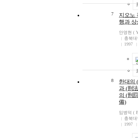
7
지오노 
행과 
안영현 ( Yo
충북대
1997
8
한대의 
과 (刑
의 (刑罰
備)
임병덕 ( By
충북대
1997