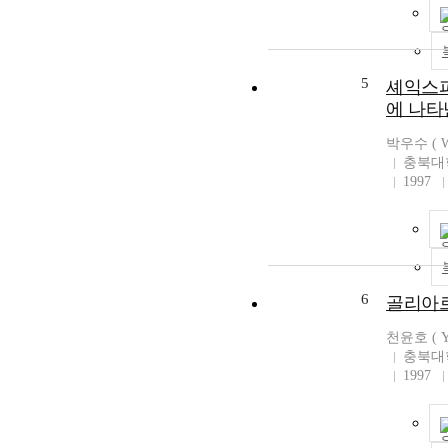
5
셰익스피
에 나타
박우수 ( Wo
충북대
1997
6
골리아
천윤호 ( Yu
충북대
1997