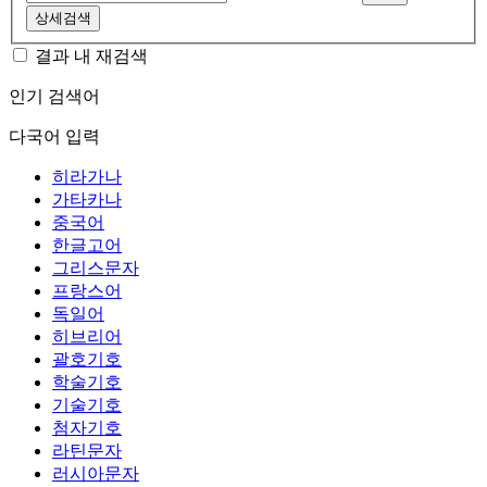
상세검색
결과 내 재검색
인기 검색어
다국어 입력
히라가나
가타카나
중국어
한글고어
그리스문자
프랑스어
독일어
히브리어
괄호기호
학술기호
기술기호
첨자기호
라틴문자
러시아문자