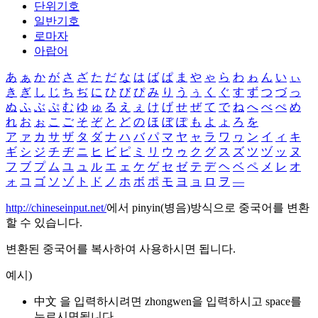
단위기호
일반기호
로마자
아랍어
あ
ぁ
か
が
さ
ざ
た
だ
な
は
ば
ぱ
ま
や
ゃ
ら
わ
ゎ
ん
い
ぃ
き
ぎ
し
じ
ち
ぢ
に
ひ
び
ぴ
み
り
う
ぅ
く
ぐ
す
ず
つ
づ
っ
ぬ
ふ
ぶ
ぷ
む
ゆ
ゅ
る
え
ぇ
け
げ
せ
ぜ
て
で
ね
へ
べ
ぺ
め
れ
お
ぉ
こ
ご
そ
ぞ
と
ど
の
ほ
ぼ
ぽ
も
よ
ょ
ろ
を
ア
ァ
カ
サ
ザ
タ
ダ
ナ
ハ
バ
パ
マ
ヤ
ャ
ラ
ワ
ヮ
ン
イ
ィ
キ
ギ
シ
ジ
チ
ヂ
ニ
ヒ
ビ
ピ
ミ
リ
ウ
ゥ
ク
グ
ス
ズ
ツ
ヅ
ッ
ヌ
フ
ブ
プ
ム
ユ
ュ
ル
エ
ェ
ケ
ゲ
セ
ゼ
テ
デ
ヘ
ベ
ペ
メ
レ
オ
ォ
コ
ゴ
ソ
ゾ
ト
ド
ノ
ホ
ボ
ポ
モ
ヨ
ョ
ロ
ヲ
―
http://chineseinput.net/
에서 pinyin(병음)방식으로 중국어를 변환
할 수 있습니다.
변환된 중국어를 복사하여 사용하시면 됩니다.
예시)
中文 을 입력하시려면
zhongwen
을 입력하시고 space를
누르시면됩니다.