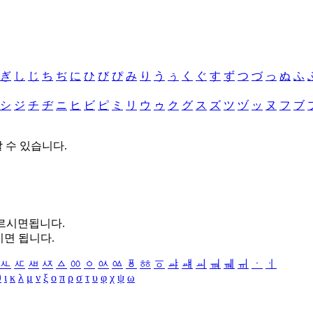
ぎ
し
じ
ち
ぢ
に
ひ
び
ぴ
み
り
う
ぅ
く
ぐ
す
ず
つ
づ
っ
ぬ
ふ
シ
ジ
チ
ヂ
ニ
ヒ
ビ
ピ
ミ
リ
ウ
ゥ
ク
グ
ス
ズ
ツ
ヅ
ッ
ヌ
フ
ブ
할 수 있습니다.
누르시면됩니다.
시면 됩니다.
ㅻ
ㅼ
ㅽ
ㅾ
ㅿ
ㆀ
ㆁ
ㆂ
ㆃ
ㆄ
ㆅ
ㆆ
ㆇ
ㆈ
ㆉ
ㆊ
ㆋ
ㆌ
ㆍ
ㆎ
θ
ι
κ
λ
μ
ν
ξ
ο
π
ρ
σ
τ
υ
φ
χ
ψ
ω