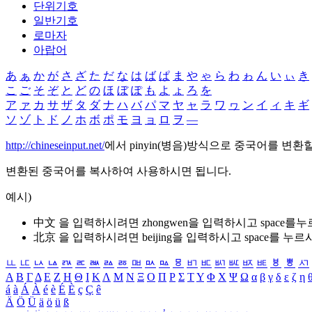
단위기호
일반기호
로마자
아랍어
あ
ぁ
か
が
さ
ざ
た
だ
な
は
ば
ぱ
ま
や
ゃ
ら
わ
ゎ
ん
い
ぃ
き
こ
ご
そ
ぞ
と
ど
の
ほ
ぼ
ぽ
も
よ
ょ
ろ
を
ア
ァ
カ
サ
ザ
タ
ダ
ナ
ハ
バ
パ
マ
ヤ
ャ
ラ
ワ
ヮ
ン
イ
ィ
キ
ギ
ソ
ゾ
ト
ド
ノ
ホ
ボ
ポ
モ
ヨ
ョ
ロ
ヲ
―
http://chineseinput.net/
에서 pinyin(병음)방식으로 중국어를 변환
변환된 중국어를 복사하여 사용하시면 됩니다.
예시)
中文 을 입력하시려면
zhongwen
을 입력하시고 space를
北京 을 입력하시려면
beijing
을 입력하시고 space를 누르
ㅥ
ㅦ
ㅧ
ㅨ
ㅩ
ㅪ
ㅫ
ㅬ
ㅭ
ㅮ
ㅯ
ㅰ
ㅱ
ㅲ
ㅳ
ㅴ
ㅵ
ㅶ
ㅷ
ㅸ
ㅹ
ㅺ
Α
Β
Γ
Δ
Ε
Ζ
Η
Θ
Ι
Κ
Λ
Μ
Ν
Ξ
Ο
Π
Ρ
Σ
Τ
Υ
Φ
Χ
Ψ
Ω
α
β
γ
δ
ε
ζ
η
á
à
Á
À
é
è
É
È
ç
Ç
ê
Ä
Ö
Ü
ä
ö
ü
ß