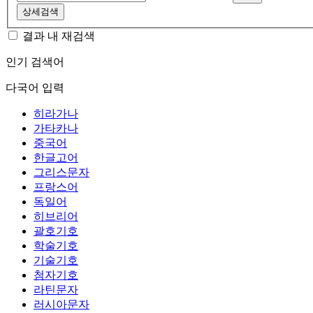
상세검색
결과 내 재검색
인기 검색어
다국어 입력
히라가나
가타카나
중국어
한글고어
그리스문자
프랑스어
독일어
히브리어
괄호기호
학술기호
기술기호
첨자기호
라틴문자
러시아문자