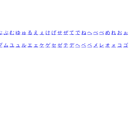
ぶ
ぷ
む
ゆ
ゅ
る
え
ぇ
け
げ
せ
ぜ
て
で
ね
へ
べ
ぺ
め
れ
お
ぉ
プ
ム
ユ
ュ
ル
エ
ェ
ケ
ゲ
セ
ゼ
テ
デ
ヘ
ベ
ペ
メ
レ
オ
ォ
コ
ゴ