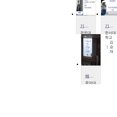
기능해부학
기능해부학
경운대
한서대
학교
학교
정
김
재
승
훈
재
해부학
중앙대
학교
김
경
용