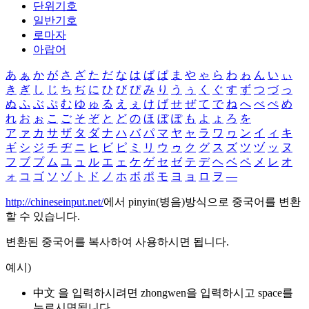
단위기호
일반기호
로마자
아랍어
あ
ぁ
か
が
さ
ざ
た
だ
な
は
ば
ぱ
ま
や
ゃ
ら
わ
ゎ
ん
い
ぃ
き
ぎ
し
じ
ち
ぢ
に
ひ
び
ぴ
み
り
う
ぅ
く
ぐ
す
ず
つ
づ
っ
ぬ
ふ
ぶ
ぷ
む
ゆ
ゅ
る
え
ぇ
け
げ
せ
ぜ
て
で
ね
へ
べ
ぺ
め
れ
お
ぉ
こ
ご
そ
ぞ
と
ど
の
ほ
ぼ
ぽ
も
よ
ょ
ろ
を
ア
ァ
カ
サ
ザ
タ
ダ
ナ
ハ
バ
パ
マ
ヤ
ャ
ラ
ワ
ヮ
ン
イ
ィ
キ
ギ
シ
ジ
チ
ヂ
ニ
ヒ
ビ
ピ
ミ
リ
ウ
ゥ
ク
グ
ス
ズ
ツ
ヅ
ッ
ヌ
フ
ブ
プ
ム
ユ
ュ
ル
エ
ェ
ケ
ゲ
セ
ゼ
テ
デ
ヘ
ベ
ペ
メ
レ
オ
ォ
コ
ゴ
ソ
ゾ
ト
ド
ノ
ホ
ボ
ポ
モ
ヨ
ョ
ロ
ヲ
―
http://chineseinput.net/
에서 pinyin(병음)방식으로 중국어를 변환
할 수 있습니다.
변환된 중국어를 복사하여 사용하시면 됩니다.
예시)
中文 을 입력하시려면
zhongwen
을 입력하시고 space를
누르시면됩니다.