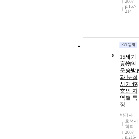
2007
p.167-
214
8
15세기
貢物의
운송방
과 분청
사기 銘
文의 지
역별 특
징
박경자
호서사
학회
2007
p.215-