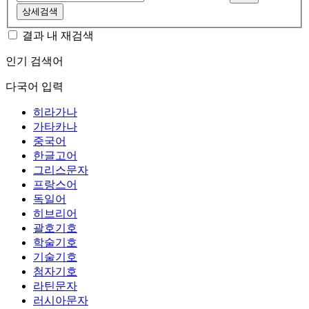
상세검색
결과 내 재검색
인기 검색어
다국어 입력
히라가나
가타카나
중국어
한글고어
그리스문자
프랑스어
독일어
히브리어
괄호기호
학술기호
기술기호
첨자기호
라틴문자
러시아문자