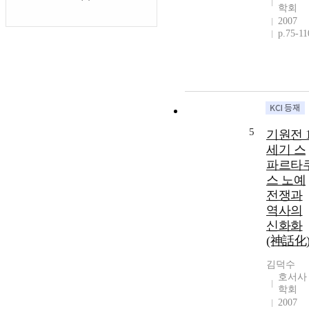
학회
2007
p.75-11
5
기원전 
세기 스
파르타
스 노예
전쟁과
역사의
신화화
(神話化
김덕수
호서사
학회
2007