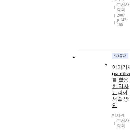
호서사
학회
2007
p.143-
166
7
이야기
(narrativ
를 활용
한 역사
교과서
서술 방
안
방지원
호서사
학회