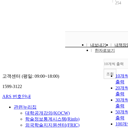
254
내보내기
내책장
한자로보기
10개씩 출력
조회
10개
고객센터 (평일: 09:00~18:00)
출력
1599-3122
20개
출력
ARS 번호안내
30개
출력
관련누리집
50개
대학공개강의(KOCW)
출력
학술정보통계시스템(Rinfo)
100
외국학술지지원센터(FRIC)