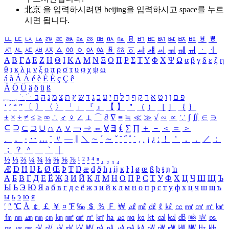
北京 을 입력하시려면
beijing
을 입력하시고 space를 누르
시면 됩니다.
ㅥ
ㅦ
ㅧ
ㅨ
ㅩ
ㅪ
ㅫ
ㅬ
ㅭ
ㅮ
ㅯ
ㅰ
ㅱ
ㅲ
ㅳ
ㅴ
ㅵ
ㅶ
ㅷ
ㅸ
ㅹ
ㅺ
ㅻ
ㅼ
ㅽ
ㅾ
ㅿ
ㆀ
ㆁ
ㆂ
ㆃ
ㆄ
ㆅ
ㆆ
ㆇ
ㆈ
ㆉ
ㆊ
ㆋ
ㆌ
ㆍ
ㆎ
Α
Β
Γ
Δ
Ε
Ζ
Η
Θ
Ι
Κ
Λ
Μ
Ν
Ξ
Ο
Π
Ρ
Σ
Τ
Υ
Φ
Χ
Ψ
Ω
α
β
γ
δ
ε
ζ
η
θ
ι
κ
λ
μ
ν
ξ
ο
π
ρ
σ
τ
υ
φ
χ
ψ
ω
á
à
Á
À
é
è
É
È
ç
Ç
ê
Ä
Ö
Ü
ä
ö
ü
ß
ְ
ֳ
ֲ
ֱ
ָ
ַ
ֵ
ֶ
ִ
ֹ
ּ
ֻ
ׂ
ׁ
ּ
ב
ה
נ
מ
צ
ת
ץ
ש
ד
ג
כ
ע
י
ח
ל
ך
ף
ק
ר
א
ט
ו
ן
ם
פ
‘
’
“
”
〔
〕
〈
〉
「
」
『
』
【
】
＂
（
）
［
］
｛
｝
±
×
÷
≠
≤
≥
∞
∴
♂
♀
∠
⊥
⌒
∂
∇
≡
≒
≪
≫
√
∽
∝
∵
∫
∬
∈
∋
⊆
⊇
⊂
⊃
∪
∩
∧
∨
￢
⇒
⇔
∀
∃
∮
∑
∏
＋
－
＜
＝
＞
、
。
·
‥
…
¨
〃
―
∥
＼
∼
´
～
ˇ
˘
˝
˚
˙
¸
˛
¡
¿
ː
！
＇
，
．
／
：
；
？
＾
＿
｀
｜
½
⅓
⅔
¼
¾
⅛
⅜
⅝
⅞
¹
²
³
⁴
ⁿ
₁
₂
₃
₄
Æ
Ð
Ħ
Ĳ
Ł
Ø
Œ
Þ
Ŧ
Ŋ
æ
đ
ð
ħ
ı
ĳ
ĸ
ŀ
ł
ø
œ
ß
þ
ŧ
ŋ
ŉ
А
Б
В
Г
Д
Е
Ё
Ж
З
И
Й
К
Л
М
Н
О
П
Р
С
Т
У
Ф
Х
Ц
Ч
Ш
Щ
Ъ
Ы
Ь
Э
Ю
Я
а
б
в
г
д
е
ё
ж
з
и
й
к
л
м
н
о
п
р
с
т
у
ф
х
ц
ч
ш
щ
ъ
ы
ь
э
ю
я
′
″
℃
Å
￠
￡
￥
¤
℉
‰
＄
％
Ｆ
￦
㎕
㎖
㎗
ℓ
㎘
㏄
㎣
㎤
㎥
㎦
㎙
㎚
㎛
㎜
㎝
㎞
㎟
㎠
㎡
㎢
㏊
㎍
㎎
㎏
㏏
㎈
㎉
㏈
㎧
㎨
㎰
㎱
㎲
㎳
㎴
㎵
㎶
㎷
㎸
㎹
㎀
㎁
㎂
㎃
㎄
㎺
㎻
㎽
㎾
㎿
㎐
㎑