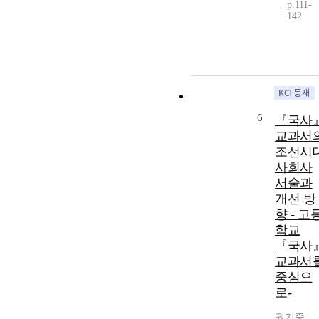
p.111-
142
6
『국사
교과서
조선시
사회사
서술과
개선 방
향 - 고
학교
『국사
교과서
중심으
로-
권기중