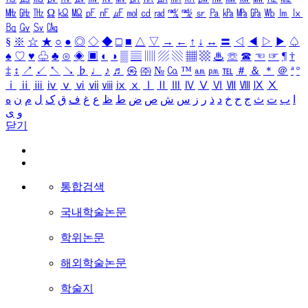
㎒
㎓
㎔
Ω
㏀
㏁
㎊
㎋
㎌
㏖
㏅
㎭
㎮
㎯
㏛
㎩
㎪
㎫
㎬
㏝
㏐
㏓
㏃
㏉
㏜
㏆
§
※
☆
★
○
●
◎
◇
◆
□
■
△
▽
→
←
↑
↓
↔
〓
◁
◀
▷
▶
♤
♠
♡
♥
♧
♣
⊙
◈
▣
◐
◑
▒
▤
▥
▨
▧
▦
▩
♨
☏
☎
☜
☞
¶
†
‡
↕
↗
↙
↖
↘
♭
♩
♪
♬
㉿
㈜
№
㏇
™
㏂
㏘
℡
＃
＆
＊
＠
ª
º
ⅰ
ⅱ
ⅲ
ⅳ
ⅴ
ⅵ
ⅶ
ⅷ
ⅸ
ⅹ
Ⅰ
Ⅱ
Ⅲ
Ⅳ
Ⅴ
Ⅵ
Ⅶ
Ⅷ
Ⅸ
Ⅹ
ا
ب
ت
ث
ج
ح
خ
د
ذ
ر
ز
س
ش
ص
ض
ط
ظ
ع
غ
ف
ق
ک
ل
م
ن
ه
و
ی
닫기
통합검색
국내학술논문
학위논문
해외학술논문
학술지