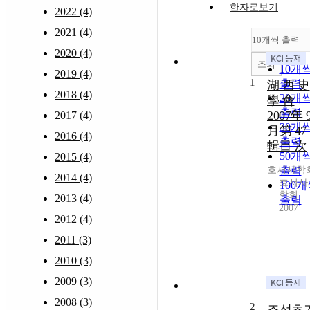
한자로보기
2022 (4)
2021 (4)
10개씩 출력
2020 (4)
조회
10개
2019 (4)
1
출력
湖 西 史
2018 (4)
20개
學 會
출력
2007年 
2017 (4)
30개
月第 47
2016 (4)
출력
輯目 次
50개
2015 (4)
호서사학
출력
2014 (4)
호서사
100
학회
2013 (4)
출력
2007
2012 (4)
2011 (3)
2010 (3)
2009 (3)
2008 (3)
2
조선초