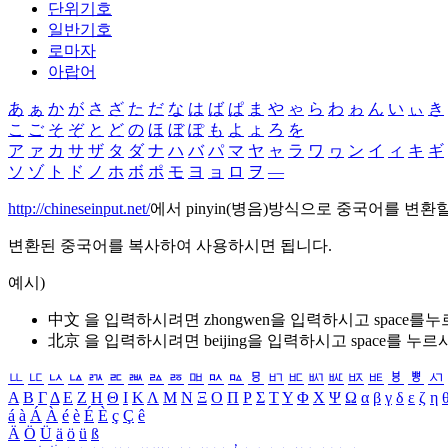
단위기호
일반기호
로마자
아랍어
あ
ぁ
か
が
さ
ざ
た
だ
な
は
ば
ぱ
ま
や
ゃ
ら
わ
ゎ
ん
い
ぃ
き
こ
ご
そ
ぞ
と
ど
の
ほ
ぼ
ぽ
も
よ
ょ
ろ
を
ア
ァ
カ
サ
ザ
タ
ダ
ナ
ハ
バ
パ
マ
ヤ
ャ
ラ
ワ
ヮ
ン
イ
ィ
キ
ギ
ソ
ゾ
ト
ド
ノ
ホ
ボ
ポ
モ
ヨ
ョ
ロ
ヲ
―
http://chineseinput.net/
에서 pinyin(병음)방식으로 중국어를 변환
변환된 중국어를 복사하여 사용하시면 됩니다.
예시)
中文 을 입력하시려면
zhongwen
을 입력하시고 space를
北京 을 입력하시려면
beijing
을 입력하시고 space를 누르
ㅥ
ㅦ
ㅧ
ㅨ
ㅩ
ㅪ
ㅫ
ㅬ
ㅭ
ㅮ
ㅯ
ㅰ
ㅱ
ㅲ
ㅳ
ㅴ
ㅵ
ㅶ
ㅷ
ㅸ
ㅹ
ㅺ
Α
Β
Γ
Δ
Ε
Ζ
Η
Θ
Ι
Κ
Λ
Μ
Ν
Ξ
Ο
Π
Ρ
Σ
Τ
Υ
Φ
Χ
Ψ
Ω
α
β
γ
δ
ε
ζ
η
á
à
Á
À
é
è
É
È
ç
Ç
ê
Ä
Ö
Ü
ä
ö
ü
ß