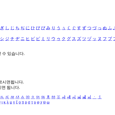
ぎ
し
じ
ち
ぢ
に
ひ
び
ぴ
み
り
う
ぅ
く
ぐ
す
ず
つ
づ
っ
ぬ
ふ
シ
ジ
チ
ヂ
ニ
ヒ
ビ
ピ
ミ
リ
ウ
ゥ
ク
グ
ス
ズ
ツ
ヅ
ッ
ヌ
フ
ブ
할 수 있습니다.
누르시면됩니다.
시면 됩니다.
ㅻ
ㅼ
ㅽ
ㅾ
ㅿ
ㆀ
ㆁ
ㆂ
ㆃ
ㆄ
ㆅ
ㆆ
ㆇ
ㆈ
ㆉ
ㆊ
ㆋ
ㆌ
ㆍ
ㆎ
θ
ι
κ
λ
μ
ν
ξ
ο
π
ρ
σ
τ
υ
φ
χ
ψ
ω