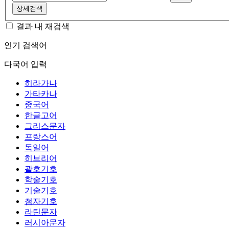
상세검색
결과 내 재검색
인기 검색어
다국어 입력
히라가나
가타카나
중국어
한글고어
그리스문자
프랑스어
독일어
히브리어
괄호기호
학술기호
기술기호
첨자기호
라틴문자
러시아문자