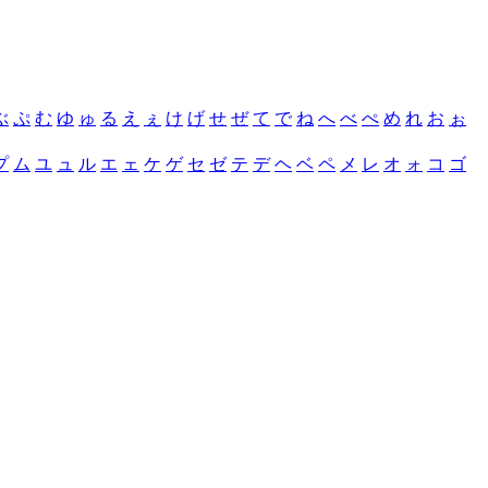
ぶ
ぷ
む
ゆ
ゅ
る
え
ぇ
け
げ
せ
ぜ
て
で
ね
へ
べ
ぺ
め
れ
お
ぉ
プ
ム
ユ
ュ
ル
エ
ェ
ケ
ゲ
セ
ゼ
テ
デ
ヘ
ベ
ペ
メ
レ
オ
ォ
コ
ゴ