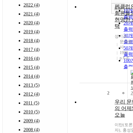
2022 (4)
펜클럽
조회
10
회원들
2021 (4)
출력
현명한 
2020 (4)
20
택
출력
2019 (4)
30
성기조
2018 (4)
출력
문예운
사
50
2017 (4)
1999
출력
2016 (4)
p.6-8
10
출력
2015 (4)
2014 (4)
2013 (5)
2
2012 (4)
우리 문
2011 (5)
의 어제
2010 (5)
오늘
2009 (4)
이탄(토론
2008 (4)
자), 홍성