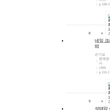
p.100-
8
네잎 크
바
손기섭
문예운
사
1999
p.110-1
9
석태암 