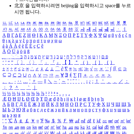
北京 을 입력하시려면
beijing
을 입력하시고 space를 누르
시면 됩니다.
ㅥ
ㅦ
ㅧ
ㅨ
ㅩ
ㅪ
ㅫ
ㅬ
ㅭ
ㅮ
ㅯ
ㅰ
ㅱ
ㅲ
ㅳ
ㅴ
ㅵ
ㅶ
ㅷ
ㅸ
ㅹ
ㅺ
ㅻ
ㅼ
ㅽ
ㅾ
ㅿ
ㆀ
ㆁ
ㆂ
ㆃ
ㆄ
ㆅ
ㆆ
ㆇ
ㆈ
ㆉ
ㆊ
ㆋ
ㆌ
ㆍ
ㆎ
Α
Β
Γ
Δ
Ε
Ζ
Η
Θ
Ι
Κ
Λ
Μ
Ν
Ξ
Ο
Π
Ρ
Σ
Τ
Υ
Φ
Χ
Ψ
Ω
α
β
γ
δ
ε
ζ
η
θ
ι
κ
λ
μ
ν
ξ
ο
π
ρ
σ
τ
υ
φ
χ
ψ
ω
á
à
Á
À
é
è
É
È
ç
Ç
ê
Ä
Ö
Ü
ä
ö
ü
ß
ְ
ֳ
ֲ
ֱ
ָ
ַ
ֵ
ֶ
ִ
ֹ
ּ
ֻ
ׂ
ׁ
ּ
ב
ה
נ
מ
צ
ת
ץ
ש
ד
ג
כ
ע
י
ח
ל
ך
ף
ק
ר
א
ט
ו
ן
ם
פ
‘
’
“
”
〔
〕
〈
〉
「
」
『
』
【
】
＂
（
）
［
］
｛
｝
±
×
÷
≠
≤
≥
∞
∴
♂
♀
∠
⊥
⌒
∂
∇
≡
≒
≪
≫
√
∽
∝
∵
∫
∬
∈
∋
⊆
⊇
⊂
⊃
∪
∩
∧
∨
￢
⇒
⇔
∀
∃
∮
∑
∏
＋
－
＜
＝
＞
、
。
·
‥
…
¨
〃
―
∥
＼
∼
´
～
ˇ
˘
˝
˚
˙
¸
˛
¡
¿
ː
！
＇
，
．
／
：
；
？
＾
＿
｀
｜
½
⅓
⅔
¼
¾
⅛
⅜
⅝
⅞
¹
²
³
⁴
ⁿ
₁
₂
₃
₄
Æ
Ð
Ħ
Ĳ
Ł
Ø
Œ
Þ
Ŧ
Ŋ
æ
đ
ð
ħ
ı
ĳ
ĸ
ŀ
ł
ø
œ
ß
þ
ŧ
ŋ
ŉ
А
Б
В
Г
Д
Е
Ё
Ж
З
И
Й
К
Л
М
Н
О
П
Р
С
Т
У
Ф
Х
Ц
Ч
Ш
Щ
Ъ
Ы
Ь
Э
Ю
Я
а
б
в
г
д
е
ё
ж
з
и
й
к
л
м
н
о
п
р
с
т
у
ф
х
ц
ч
ш
щ
ъ
ы
ь
э
ю
я
′
″
℃
Å
￠
￡
￥
¤
℉
‰
＄
％
Ｆ
￦
㎕
㎖
㎗
ℓ
㎘
㏄
㎣
㎤
㎥
㎦
㎙
㎚
㎛
㎜
㎝
㎞
㎟
㎠
㎡
㎢
㏊
㎍
㎎
㎏
㏏
㎈
㎉
㏈
㎧
㎨
㎰
㎱
㎲
㎳
㎴
㎵
㎶
㎷
㎸
㎹
㎀
㎁
㎂
㎃
㎄
㎺
㎻
㎽
㎾
㎿
㎐
㎑