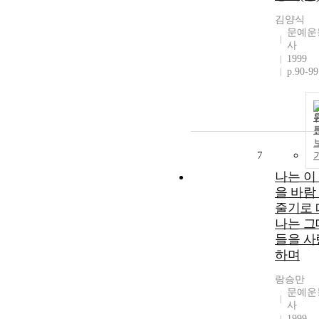
김양식
문예운
사
1999
p.90-99
7
나는 이
을 바람
줄기로 
나는 그
들을 사
하며
랑승만
문예운
사
1999