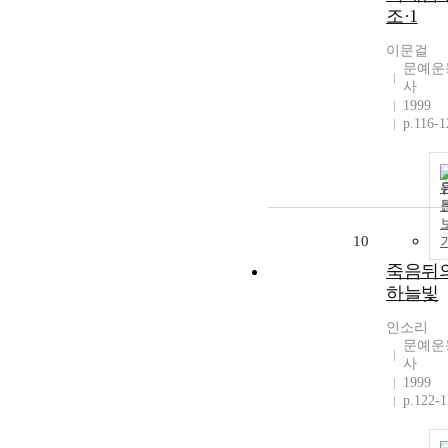
조·1
이문걸
문예운
사
1999
p.116-1
10
죽음뒤
하늘빛
인소리
문예운
사
1999
p.122-