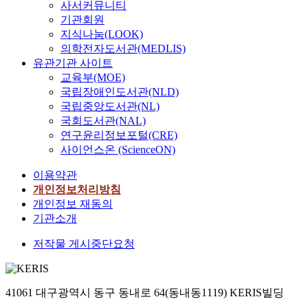
사서커뮤니티
기관회원
지식나눔(LOOK)
의학전자도서관(MEDLIS)
유관기관 사이트
교육부(MOE)
국립장애인도서관(NLD)
국립중앙도서관(NL)
국회도서관(NAL)
연구윤리정보포털(CRE)
사이언스온 (ScienceON)
이용약관
개인정보처리방침
개인정보 재동의
기관소개
저작물 게시중단요청
41061 대구광역시 동구 동내로 64(동내동1119) KERIS빌딩