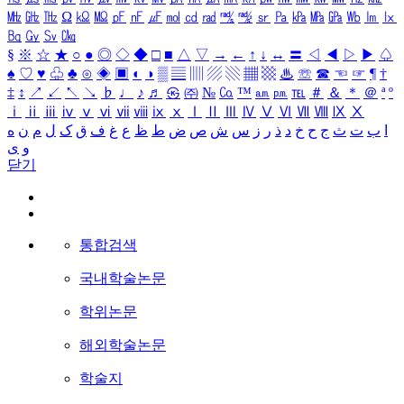
㎒
㎓
㎔
Ω
㏀
㏁
㎊
㎋
㎌
㏖
㏅
㎭
㎮
㎯
㏛
㎩
㎪
㎫
㎬
㏝
㏐
㏓
㏃
㏉
㏜
㏆
§
※
☆
★
○
●
◎
◇
◆
□
■
△
▽
→
←
↑
↓
↔
〓
◁
◀
▷
▶
♤
♠
♡
♥
♧
♣
⊙
◈
▣
◐
◑
▒
▤
▥
▨
▧
▦
▩
♨
☏
☎
☜
☞
¶
†
‡
↕
↗
↙
↖
↘
♭
♩
♪
♬
㉿
㈜
№
㏇
™
㏂
㏘
℡
＃
＆
＊
＠
ª
º
ⅰ
ⅱ
ⅲ
ⅳ
ⅴ
ⅵ
ⅶ
ⅷ
ⅸ
ⅹ
Ⅰ
Ⅱ
Ⅲ
Ⅳ
Ⅴ
Ⅵ
Ⅶ
Ⅷ
Ⅸ
Ⅹ
ا
ب
ت
ث
ج
ح
خ
د
ذ
ر
ز
س
ش
ص
ض
ط
ظ
ع
غ
ف
ق
ک
ل
م
ن
ه
و
ی
닫기
통합검색
국내학술논문
학위논문
해외학술논문
학술지