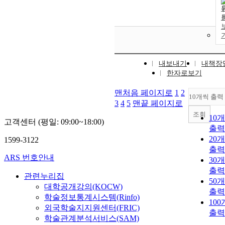
내보내기
내책장
한자로보기
맨처음 페이지로
1
2
10개씩 출력
3
4
5
맨끝 페이지로
조회
10
고객센터 (평일: 09:00~18:00)
출력
20
1599-3122
출력
ARS 번호안내
30
출력
관련누리집
50
대학공개강의(KOCW)
출력
학술정보통계시스템(Rinfo)
10
외국학술지지원센터(FRIC)
출력
학술관계분석서비스(SAM)