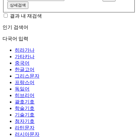
상세검색
결과 내 재검색
인기 검색어
다국어 입력
히라가나
가타카나
중국어
한글고어
그리스문자
프랑스어
독일어
히브리어
괄호기호
학술기호
기술기호
첨자기호
라틴문자
러시아문자