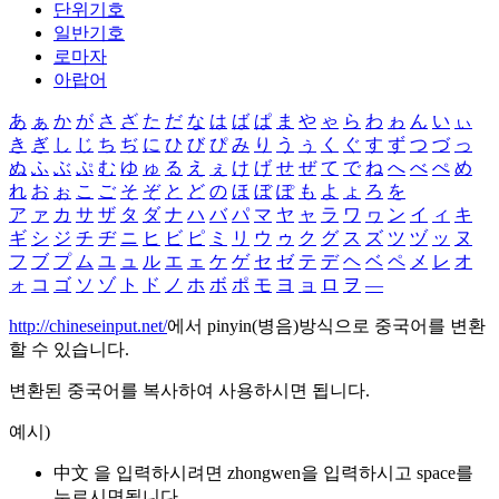
단위기호
일반기호
로마자
아랍어
あ
ぁ
か
が
さ
ざ
た
だ
な
は
ば
ぱ
ま
や
ゃ
ら
わ
ゎ
ん
い
ぃ
き
ぎ
し
じ
ち
ぢ
に
ひ
び
ぴ
み
り
う
ぅ
く
ぐ
す
ず
つ
づ
っ
ぬ
ふ
ぶ
ぷ
む
ゆ
ゅ
る
え
ぇ
け
げ
せ
ぜ
て
で
ね
へ
べ
ぺ
め
れ
お
ぉ
こ
ご
そ
ぞ
と
ど
の
ほ
ぼ
ぽ
も
よ
ょ
ろ
を
ア
ァ
カ
サ
ザ
タ
ダ
ナ
ハ
バ
パ
マ
ヤ
ャ
ラ
ワ
ヮ
ン
イ
ィ
キ
ギ
シ
ジ
チ
ヂ
ニ
ヒ
ビ
ピ
ミ
リ
ウ
ゥ
ク
グ
ス
ズ
ツ
ヅ
ッ
ヌ
フ
ブ
プ
ム
ユ
ュ
ル
エ
ェ
ケ
ゲ
セ
ゼ
テ
デ
ヘ
ベ
ペ
メ
レ
オ
ォ
コ
ゴ
ソ
ゾ
ト
ド
ノ
ホ
ボ
ポ
モ
ヨ
ョ
ロ
ヲ
―
http://chineseinput.net/
에서 pinyin(병음)방식으로 중국어를 변환
할 수 있습니다.
변환된 중국어를 복사하여 사용하시면 됩니다.
예시)
中文 을 입력하시려면
zhongwen
을 입력하시고 space를
누르시면됩니다.