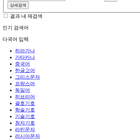
상세검색
결과 내 재검색
인기 검색어
다국어 입력
히라가나
가타카나
중국어
한글고어
그리스문자
프랑스어
독일어
히브리어
괄호기호
학술기호
기술기호
첨자기호
라틴문자
러시아문자