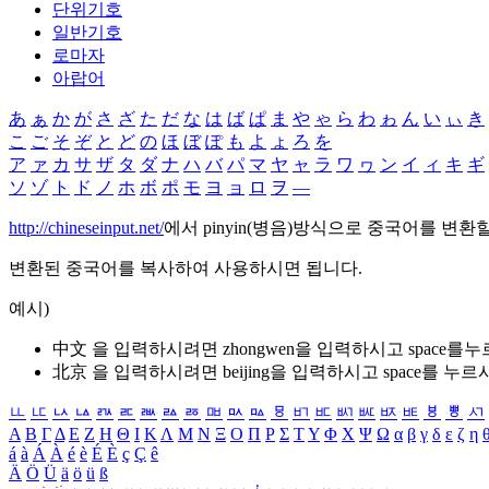
단위기호
일반기호
로마자
아랍어
あ
ぁ
か
が
さ
ざ
た
だ
な
は
ば
ぱ
ま
や
ゃ
ら
わ
ゎ
ん
い
ぃ
き
こ
ご
そ
ぞ
と
ど
の
ほ
ぼ
ぽ
も
よ
ょ
ろ
を
ア
ァ
カ
サ
ザ
タ
ダ
ナ
ハ
バ
パ
マ
ヤ
ャ
ラ
ワ
ヮ
ン
イ
ィ
キ
ギ
ソ
ゾ
ト
ド
ノ
ホ
ボ
ポ
モ
ヨ
ョ
ロ
ヲ
―
http://chineseinput.net/
에서 pinyin(병음)방식으로 중국어를 변환
변환된 중국어를 복사하여 사용하시면 됩니다.
예시)
中文 을 입력하시려면
zhongwen
을 입력하시고 space를
北京 을 입력하시려면
beijing
을 입력하시고 space를 누르
ㅥ
ㅦ
ㅧ
ㅨ
ㅩ
ㅪ
ㅫ
ㅬ
ㅭ
ㅮ
ㅯ
ㅰ
ㅱ
ㅲ
ㅳ
ㅴ
ㅵ
ㅶ
ㅷ
ㅸ
ㅹ
ㅺ
Α
Β
Γ
Δ
Ε
Ζ
Η
Θ
Ι
Κ
Λ
Μ
Ν
Ξ
Ο
Π
Ρ
Σ
Τ
Υ
Φ
Χ
Ψ
Ω
α
β
γ
δ
ε
ζ
η
á
à
Á
À
é
è
É
È
ç
Ç
ê
Ä
Ö
Ü
ä
ö
ü
ß