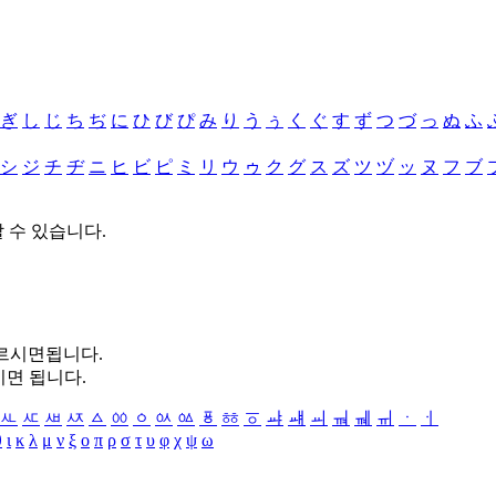
ぎ
し
じ
ち
ぢ
に
ひ
び
ぴ
み
り
う
ぅ
く
ぐ
す
ず
つ
づ
っ
ぬ
ふ
シ
ジ
チ
ヂ
ニ
ヒ
ビ
ピ
ミ
リ
ウ
ゥ
ク
グ
ス
ズ
ツ
ヅ
ッ
ヌ
フ
ブ
할 수 있습니다.
누르시면됩니다.
시면 됩니다.
ㅻ
ㅼ
ㅽ
ㅾ
ㅿ
ㆀ
ㆁ
ㆂ
ㆃ
ㆄ
ㆅ
ㆆ
ㆇ
ㆈ
ㆉ
ㆊ
ㆋ
ㆌ
ㆍ
ㆎ
θ
ι
κ
λ
μ
ν
ξ
ο
π
ρ
σ
τ
υ
φ
χ
ψ
ω