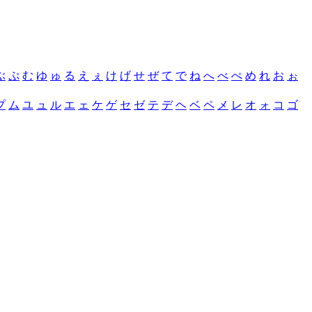
ぶ
ぷ
む
ゆ
ゅ
る
え
ぇ
け
げ
せ
ぜ
て
で
ね
へ
べ
ぺ
め
れ
お
ぉ
プ
ム
ユ
ュ
ル
エ
ェ
ケ
ゲ
セ
ゼ
テ
デ
ヘ
ベ
ペ
メ
レ
オ
ォ
コ
ゴ