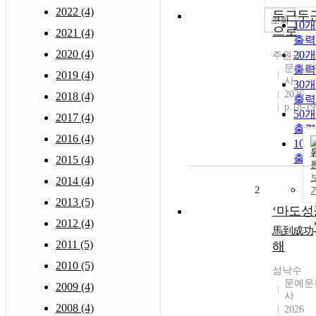
2022 (4)
두근두
조회
10
으로
2021 (4)
출력
2020 (4)
20
주원규
문예운
출력
2019 (4)
사
30
2026
2018 (4)
출력
p.18-19
50
2017 (4)
출력
2016 (4)
10
출력
2015 (4)
2014 (4)
2
2013 (5)
‘마도성
2012 (4)
馬到成功
2011 (5)
해
2010 (5)
성낙수
문예운
2009 (4)
사
2008 (4)
2026