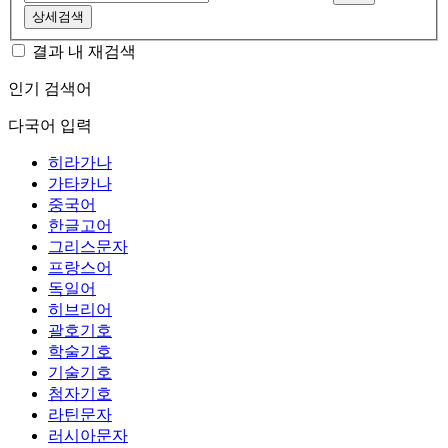
상세검색
결과 내 재검색
인기 검색어
다국어 입력
히라가나
가타카나
중국어
한글고어
그리스문자
프랑스어
독일어
히브리어
괄호기호
학술기호
기술기호
첨자기호
라틴문자
러시아문자