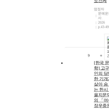
노스케
엄정자
문예운
사
2026
p.43-49
9
[한국 
학] 고
인의 당
한 기개
살아 숨
는 한시 
을지문
의 「여
장우중