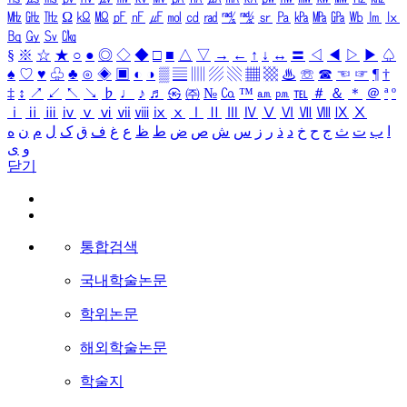
㎒
㎓
㎔
Ω
㏀
㏁
㎊
㎋
㎌
㏖
㏅
㎭
㎮
㎯
㏛
㎩
㎪
㎫
㎬
㏝
㏐
㏓
㏃
㏉
㏜
㏆
§
※
☆
★
○
●
◎
◇
◆
□
■
△
▽
→
←
↑
↓
↔
〓
◁
◀
▷
▶
♤
♠
♡
♥
♧
♣
⊙
◈
▣
◐
◑
▒
▤
▥
▨
▧
▦
▩
♨
☏
☎
☜
☞
¶
†
‡
↕
↗
↙
↖
↘
♭
♩
♪
♬
㉿
㈜
№
㏇
™
㏂
㏘
℡
＃
＆
＊
＠
ª
º
ⅰ
ⅱ
ⅲ
ⅳ
ⅴ
ⅵ
ⅶ
ⅷ
ⅸ
ⅹ
Ⅰ
Ⅱ
Ⅲ
Ⅳ
Ⅴ
Ⅵ
Ⅶ
Ⅷ
Ⅸ
Ⅹ
ا
ب
ت
ث
ج
ح
خ
د
ذ
ر
ز
س
ش
ص
ض
ط
ظ
ع
غ
ف
ق
ک
ل
م
ن
ه
و
ی
닫기
통합검색
국내학술논문
학위논문
해외학술논문
학술지