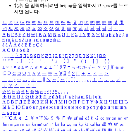
北京 을 입력하시려면
beijing
을 입력하시고 space를 누르
시면 됩니다.
ㅥ
ㅦ
ㅧ
ㅨ
ㅩ
ㅪ
ㅫ
ㅬ
ㅭ
ㅮ
ㅯ
ㅰ
ㅱ
ㅲ
ㅳ
ㅴ
ㅵ
ㅶ
ㅷ
ㅸ
ㅹ
ㅺ
ㅻ
ㅼ
ㅽ
ㅾ
ㅿ
ㆀ
ㆁ
ㆂ
ㆃ
ㆄ
ㆅ
ㆆ
ㆇ
ㆈ
ㆉ
ㆊ
ㆋ
ㆌ
ㆍ
ㆎ
Α
Β
Γ
Δ
Ε
Ζ
Η
Θ
Ι
Κ
Λ
Μ
Ν
Ξ
Ο
Π
Ρ
Σ
Τ
Υ
Φ
Χ
Ψ
Ω
α
β
γ
δ
ε
ζ
η
θ
ι
κ
λ
μ
ν
ξ
ο
π
ρ
σ
τ
υ
φ
χ
ψ
ω
á
à
Á
À
é
è
É
È
ç
Ç
ê
Ä
Ö
Ü
ä
ö
ü
ß
ְ
ֳ
ֲ
ֱ
ָ
ַ
ֵ
ֶ
ִ
ֹ
ּ
ֻ
ׂ
ׁ
ּ
ב
ה
נ
מ
צ
ת
ץ
ש
ד
ג
כ
ע
י
ח
ל
ך
ף
ק
ר
א
ט
ו
ן
ם
פ
‘
’
“
”
〔
〕
〈
〉
「
」
『
』
【
】
＂
（
）
［
］
｛
｝
±
×
÷
≠
≤
≥
∞
∴
♂
♀
∠
⊥
⌒
∂
∇
≡
≒
≪
≫
√
∽
∝
∵
∫
∬
∈
∋
⊆
⊇
⊂
⊃
∪
∩
∧
∨
￢
⇒
⇔
∀
∃
∮
∑
∏
＋
－
＜
＝
＞
、
。
·
‥
…
¨
〃
―
∥
＼
∼
´
～
ˇ
˘
˝
˚
˙
¸
˛
¡
¿
ː
！
＇
，
．
／
：
；
？
＾
＿
｀
｜
½
⅓
⅔
¼
¾
⅛
⅜
⅝
⅞
¹
²
³
⁴
ⁿ
₁
₂
₃
₄
Æ
Ð
Ħ
Ĳ
Ł
Ø
Œ
Þ
Ŧ
Ŋ
æ
đ
ð
ħ
ı
ĳ
ĸ
ŀ
ł
ø
œ
ß
þ
ŧ
ŋ
ŉ
А
Б
В
Г
Д
Е
Ё
Ж
З
И
Й
К
Л
М
Н
О
П
Р
С
Т
У
Ф
Х
Ц
Ч
Ш
Щ
Ъ
Ы
Ь
Э
Ю
Я
а
б
в
г
д
е
ё
ж
з
и
й
к
л
м
н
о
п
р
с
т
у
ф
х
ц
ч
ш
щ
ъ
ы
ь
э
ю
я
′
″
℃
Å
￠
￡
￥
¤
℉
‰
＄
％
Ｆ
￦
㎕
㎖
㎗
ℓ
㎘
㏄
㎣
㎤
㎥
㎦
㎙
㎚
㎛
㎜
㎝
㎞
㎟
㎠
㎡
㎢
㏊
㎍
㎎
㎏
㏏
㎈
㎉
㏈
㎧
㎨
㎰
㎱
㎲
㎳
㎴
㎵
㎶
㎷
㎸
㎹
㎀
㎁
㎂
㎃
㎄
㎺
㎻
㎽
㎾
㎿
㎐
㎑