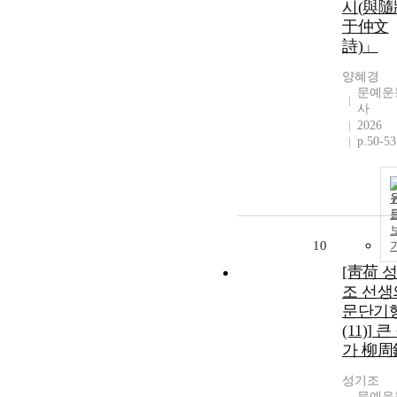
시(與隨
于仲文
詩)」
양혜경
문예운
사
2026
p.50-53
10
[靑荷 
조 선생
문단기
(11)] 큰
가 柳周
성기조
문예운