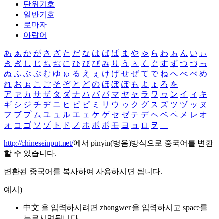
단위기호
일반기호
로마자
아랍어
あ
ぁ
か
が
さ
ざ
た
だ
な
は
ば
ぱ
ま
や
ゃ
ら
わ
ゎ
ん
い
ぃ
き
ぎ
し
じ
ち
ぢ
に
ひ
び
ぴ
み
り
う
ぅ
く
ぐ
す
ず
つ
づ
っ
ぬ
ふ
ぶ
ぷ
む
ゆ
ゅ
る
え
ぇ
け
げ
せ
ぜ
て
で
ね
へ
べ
ぺ
め
れ
お
ぉ
こ
ご
そ
ぞ
と
ど
の
ほ
ぼ
ぽ
も
よ
ょ
ろ
を
ア
ァ
カ
サ
ザ
タ
ダ
ナ
ハ
バ
パ
マ
ヤ
ャ
ラ
ワ
ヮ
ン
イ
ィ
キ
ギ
シ
ジ
チ
ヂ
ニ
ヒ
ビ
ピ
ミ
リ
ウ
ゥ
ク
グ
ス
ズ
ツ
ヅ
ッ
ヌ
フ
ブ
プ
ム
ユ
ュ
ル
エ
ェ
ケ
ゲ
セ
ゼ
テ
デ
ヘ
ベ
ペ
メ
レ
オ
ォ
コ
ゴ
ソ
ゾ
ト
ド
ノ
ホ
ボ
ポ
モ
ヨ
ョ
ロ
ヲ
―
http://chineseinput.net/
에서 pinyin(병음)방식으로 중국어를 변환
할 수 있습니다.
변환된 중국어를 복사하여 사용하시면 됩니다.
예시)
中文 을 입력하시려면
zhongwen
을 입력하시고 space를
누르시면됩니다.