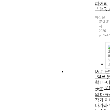
피어의
『햄릿
허상문
문예운
사
2026
p.39-42
8
[세계문
_일본 
학] 다
문
(大正)
의 대표
작가 아
타가와 