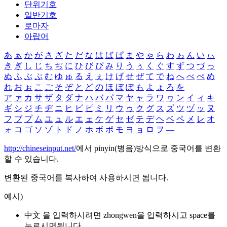
단위기호
일반기호
로마자
아랍어
あ
ぁ
か
が
さ
ざ
た
だ
な
は
ば
ぱ
ま
や
ゃ
ら
わ
ゎ
ん
い
ぃ
き
ぎ
し
じ
ち
ぢ
に
ひ
び
ぴ
み
り
う
ぅ
く
ぐ
す
ず
つ
づ
っ
ぬ
ふ
ぶ
ぷ
む
ゆ
ゅ
る
え
ぇ
け
げ
せ
ぜ
て
で
ね
へ
べ
ぺ
め
れ
お
ぉ
こ
ご
そ
ぞ
と
ど
の
ほ
ぼ
ぽ
も
よ
ょ
ろ
を
ア
ァ
カ
サ
ザ
タ
ダ
ナ
ハ
バ
パ
マ
ヤ
ャ
ラ
ワ
ヮ
ン
イ
ィ
キ
ギ
シ
ジ
チ
ヂ
ニ
ヒ
ビ
ピ
ミ
リ
ウ
ゥ
ク
グ
ス
ズ
ツ
ヅ
ッ
ヌ
フ
ブ
プ
ム
ユ
ュ
ル
エ
ェ
ケ
ゲ
セ
ゼ
テ
デ
ヘ
ベ
ペ
メ
レ
オ
ォ
コ
ゴ
ソ
ゾ
ト
ド
ノ
ホ
ボ
ポ
モ
ヨ
ョ
ロ
ヲ
―
http://chineseinput.net/
에서 pinyin(병음)방식으로 중국어를 변환
할 수 있습니다.
변환된 중국어를 복사하여 사용하시면 됩니다.
예시)
中文 을 입력하시려면
zhongwen
을 입력하시고 space를
누르시면됩니다.