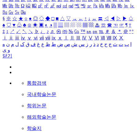
㎒
㎓
㎔
Ω
㏀
㏁
㎊
㎋
㎌
㏖
㏅
㎭
㎮
㎯
㏛
㎩
㎪
㎫
㎬
㏝
㏐
㏓
㏃
㏉
㏜
㏆
§
※
☆
★
○
●
◎
◇
◆
□
■
△
▽
→
←
↑
↓
↔
〓
◁
◀
▷
▶
♤
♠
♡
♥
♧
♣
⊙
◈
▣
◐
◑
▒
▤
▥
▨
▧
▦
▩
♨
☏
☎
☜
☞
¶
†
‡
↕
↗
↙
↖
↘
♭
♩
♪
♬
㉿
㈜
№
㏇
™
㏂
㏘
℡
＃
＆
＊
＠
ª
º
ⅰ
ⅱ
ⅲ
ⅳ
ⅴ
ⅵ
ⅶ
ⅷ
ⅸ
ⅹ
Ⅰ
Ⅱ
Ⅲ
Ⅳ
Ⅴ
Ⅵ
Ⅶ
Ⅷ
Ⅸ
Ⅹ
ا
ب
ت
ث
ج
ح
خ
د
ذ
ر
ز
س
ش
ص
ض
ط
ظ
ع
غ
ف
ق
ک
ل
م
ن
ه
و
ی
닫기
통합검색
국내학술논문
학위논문
해외학술논문
학술지