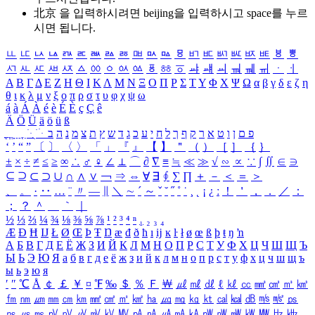
北京 을 입력하시려면
beijing
을 입력하시고 space를 누르
시면 됩니다.
ㅥ
ㅦ
ㅧ
ㅨ
ㅩ
ㅪ
ㅫ
ㅬ
ㅭ
ㅮ
ㅯ
ㅰ
ㅱ
ㅲ
ㅳ
ㅴ
ㅵ
ㅶ
ㅷ
ㅸ
ㅹ
ㅺ
ㅻ
ㅼ
ㅽ
ㅾ
ㅿ
ㆀ
ㆁ
ㆂ
ㆃ
ㆄ
ㆅ
ㆆ
ㆇ
ㆈ
ㆉ
ㆊ
ㆋ
ㆌ
ㆍ
ㆎ
Α
Β
Γ
Δ
Ε
Ζ
Η
Θ
Ι
Κ
Λ
Μ
Ν
Ξ
Ο
Π
Ρ
Σ
Τ
Υ
Φ
Χ
Ψ
Ω
α
β
γ
δ
ε
ζ
η
θ
ι
κ
λ
μ
ν
ξ
ο
π
ρ
σ
τ
υ
φ
χ
ψ
ω
á
à
Á
À
é
è
É
È
ç
Ç
ê
Ä
Ö
Ü
ä
ö
ü
ß
ְ
ֳ
ֲ
ֱ
ָ
ַ
ֵ
ֶ
ִ
ֹ
ּ
ֻ
ׂ
ׁ
ּ
ב
ה
נ
מ
צ
ת
ץ
ש
ד
ג
כ
ע
י
ח
ל
ך
ף
ק
ר
א
ט
ו
ן
ם
פ
‘
’
“
”
〔
〕
〈
〉
「
」
『
』
【
】
＂
（
）
［
］
｛
｝
±
×
÷
≠
≤
≥
∞
∴
♂
♀
∠
⊥
⌒
∂
∇
≡
≒
≪
≫
√
∽
∝
∵
∫
∬
∈
∋
⊆
⊇
⊂
⊃
∪
∩
∧
∨
￢
⇒
⇔
∀
∃
∮
∑
∏
＋
－
＜
＝
＞
、
。
·
‥
…
¨
〃
―
∥
＼
∼
´
～
ˇ
˘
˝
˚
˙
¸
˛
¡
¿
ː
！
＇
，
．
／
：
；
？
＾
＿
｀
｜
½
⅓
⅔
¼
¾
⅛
⅜
⅝
⅞
¹
²
³
⁴
ⁿ
₁
₂
₃
₄
Æ
Ð
Ħ
Ĳ
Ł
Ø
Œ
Þ
Ŧ
Ŋ
æ
đ
ð
ħ
ı
ĳ
ĸ
ŀ
ł
ø
œ
ß
þ
ŧ
ŋ
ŉ
А
Б
В
Г
Д
Е
Ё
Ж
З
И
Й
К
Л
М
Н
О
П
Р
С
Т
У
Ф
Х
Ц
Ч
Ш
Щ
Ъ
Ы
Ь
Э
Ю
Я
а
б
в
г
д
е
ё
ж
з
и
й
к
л
м
н
о
п
р
с
т
у
ф
х
ц
ч
ш
щ
ъ
ы
ь
э
ю
я
′
″
℃
Å
￠
￡
￥
¤
℉
‰
＄
％
Ｆ
￦
㎕
㎖
㎗
ℓ
㎘
㏄
㎣
㎤
㎥
㎦
㎙
㎚
㎛
㎜
㎝
㎞
㎟
㎠
㎡
㎢
㏊
㎍
㎎
㎏
㏏
㎈
㎉
㏈
㎧
㎨
㎰
㎱
㎲
㎳
㎴
㎵
㎶
㎷
㎸
㎹
㎀
㎁
㎂
㎃
㎄
㎺
㎻
㎽
㎾
㎿
㎐
㎑