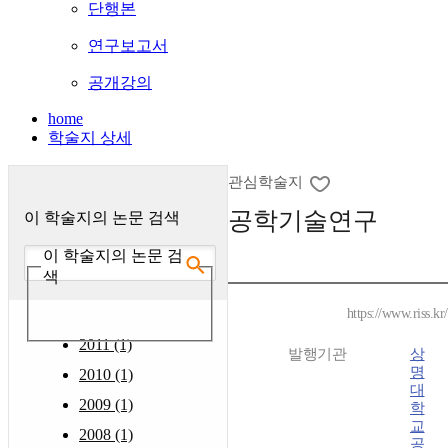
단행본
연구보고서
공개강의
home
학술지 상세
관심학술지
공학기술연구
이 학술지의 논문 검색
이 학술지의 논문 검
색
https://www.riss.k
2011 (1)
발행기관
상
명
2010 (1)
대
2009 (1)
학
교
2008 (1)
공