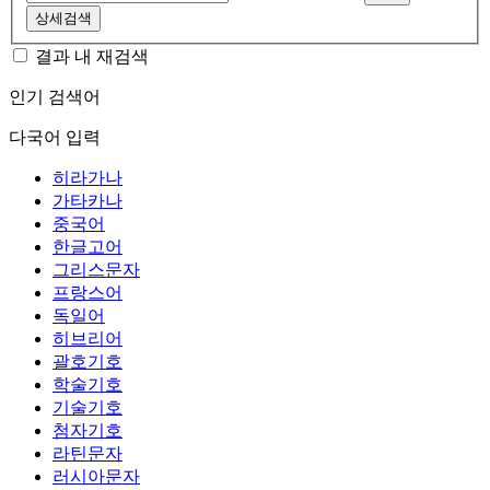
상세검색
결과 내 재검색
인기 검색어
다국어 입력
히라가나
가타카나
중국어
한글고어
그리스문자
프랑스어
독일어
히브리어
괄호기호
학술기호
기술기호
첨자기호
라틴문자
러시아문자