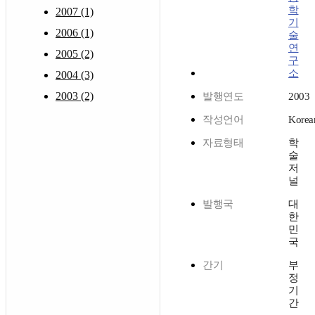
학
2007 (1)
기
2006 (1)
술
연
2005 (2)
구
소
2004 (3)
2003 (2)
발행연도
2003
작성언어
Korea
자료형태
학
술
저
널
발행국
대
한
민
국
간기
부
정
기
간