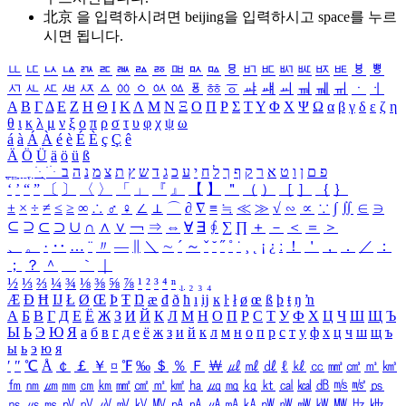
北京 을 입력하시려면
beijing
을 입력하시고 space를 누르
시면 됩니다.
ㅥ
ㅦ
ㅧ
ㅨ
ㅩ
ㅪ
ㅫ
ㅬ
ㅭ
ㅮ
ㅯ
ㅰ
ㅱ
ㅲ
ㅳ
ㅴ
ㅵ
ㅶ
ㅷ
ㅸ
ㅹ
ㅺ
ㅻ
ㅼ
ㅽ
ㅾ
ㅿ
ㆀ
ㆁ
ㆂ
ㆃ
ㆄ
ㆅ
ㆆ
ㆇ
ㆈ
ㆉ
ㆊ
ㆋ
ㆌ
ㆍ
ㆎ
Α
Β
Γ
Δ
Ε
Ζ
Η
Θ
Ι
Κ
Λ
Μ
Ν
Ξ
Ο
Π
Ρ
Σ
Τ
Υ
Φ
Χ
Ψ
Ω
α
β
γ
δ
ε
ζ
η
θ
ι
κ
λ
μ
ν
ξ
ο
π
ρ
σ
τ
υ
φ
χ
ψ
ω
á
à
Á
À
é
è
É
È
ç
Ç
ê
Ä
Ö
Ü
ä
ö
ü
ß
ְ
ֳ
ֲ
ֱ
ָ
ַ
ֵ
ֶ
ִ
ֹ
ּ
ֻ
ׂ
ׁ
ּ
ב
ה
נ
מ
צ
ת
ץ
ש
ד
ג
כ
ע
י
ח
ל
ך
ף
ק
ר
א
ט
ו
ן
ם
פ
‘
’
“
”
〔
〕
〈
〉
「
」
『
』
【
】
＂
（
）
［
］
｛
｝
±
×
÷
≠
≤
≥
∞
∴
♂
♀
∠
⊥
⌒
∂
∇
≡
≒
≪
≫
√
∽
∝
∵
∫
∬
∈
∋
⊆
⊇
⊂
⊃
∪
∩
∧
∨
￢
⇒
⇔
∀
∃
∮
∑
∏
＋
－
＜
＝
＞
、
。
·
‥
…
¨
〃
―
∥
＼
∼
´
～
ˇ
˘
˝
˚
˙
¸
˛
¡
¿
ː
！
＇
，
．
／
：
；
？
＾
＿
｀
｜
½
⅓
⅔
¼
¾
⅛
⅜
⅝
⅞
¹
²
³
⁴
ⁿ
₁
₂
₃
₄
Æ
Ð
Ħ
Ĳ
Ł
Ø
Œ
Þ
Ŧ
Ŋ
æ
đ
ð
ħ
ı
ĳ
ĸ
ŀ
ł
ø
œ
ß
þ
ŧ
ŋ
ŉ
А
Б
В
Г
Д
Е
Ё
Ж
З
И
Й
К
Л
М
Н
О
П
Р
С
Т
У
Ф
Х
Ц
Ч
Ш
Щ
Ъ
Ы
Ь
Э
Ю
Я
а
б
в
г
д
е
ё
ж
з
и
й
к
л
м
н
о
п
р
с
т
у
ф
х
ц
ч
ш
щ
ъ
ы
ь
э
ю
я
′
″
℃
Å
￠
￡
￥
¤
℉
‰
＄
％
Ｆ
￦
㎕
㎖
㎗
ℓ
㎘
㏄
㎣
㎤
㎥
㎦
㎙
㎚
㎛
㎜
㎝
㎞
㎟
㎠
㎡
㎢
㏊
㎍
㎎
㎏
㏏
㎈
㎉
㏈
㎧
㎨
㎰
㎱
㎲
㎳
㎴
㎵
㎶
㎷
㎸
㎹
㎀
㎁
㎂
㎃
㎄
㎺
㎻
㎽
㎾
㎿
㎐
㎑