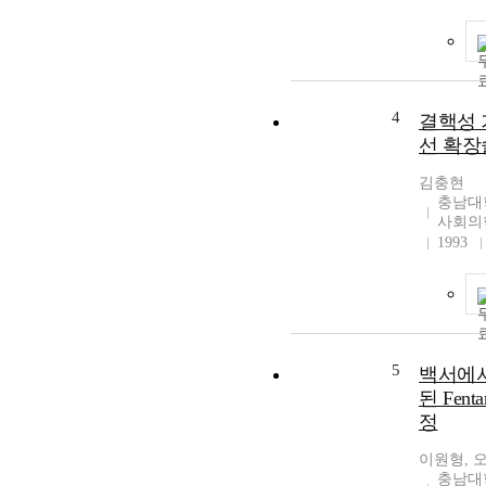
4
결핵성 
선 확장
김충현
충남대
사회의
1993
5
백서에서
된 Fenta
정
이원형, 
충남대