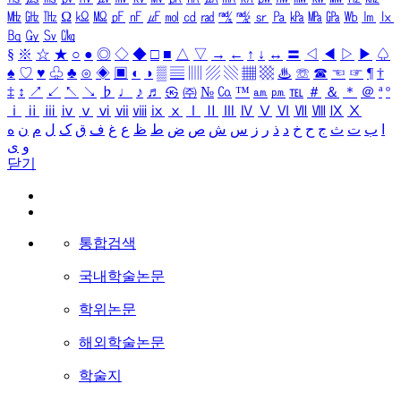
㎒
㎓
㎔
Ω
㏀
㏁
㎊
㎋
㎌
㏖
㏅
㎭
㎮
㎯
㏛
㎩
㎪
㎫
㎬
㏝
㏐
㏓
㏃
㏉
㏜
㏆
§
※
☆
★
○
●
◎
◇
◆
□
■
△
▽
→
←
↑
↓
↔
〓
◁
◀
▷
▶
♤
♠
♡
♥
♧
♣
⊙
◈
▣
◐
◑
▒
▤
▥
▨
▧
▦
▩
♨
☏
☎
☜
☞
¶
†
‡
↕
↗
↙
↖
↘
♭
♩
♪
♬
㉿
㈜
№
㏇
™
㏂
㏘
℡
＃
＆
＊
＠
ª
º
ⅰ
ⅱ
ⅲ
ⅳ
ⅴ
ⅵ
ⅶ
ⅷ
ⅸ
ⅹ
Ⅰ
Ⅱ
Ⅲ
Ⅳ
Ⅴ
Ⅵ
Ⅶ
Ⅷ
Ⅸ
Ⅹ
ا
ب
ت
ث
ج
ح
خ
د
ذ
ر
ز
س
ش
ص
ض
ط
ظ
ع
غ
ف
ق
ک
ل
م
ن
ه
و
ی
닫기
통합검색
국내학술논문
학위논문
해외학술논문
학술지