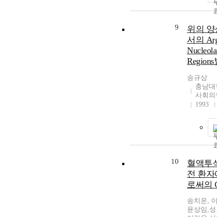
9
위의 양
서의 Argy
Nucleola
Regio
송규상
충남대
사회의
1993
10
혈액투
전 환자
로써의 Os
송치운, 
윤상임,성