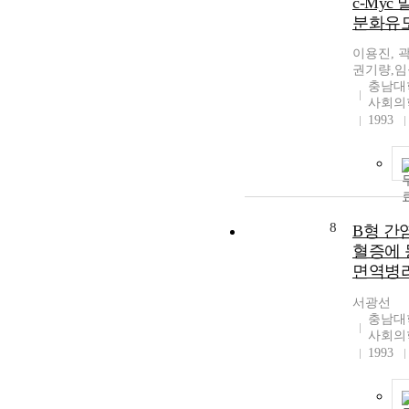
c-Myc
분화유
이용진, 
권기량,임
충남대
사회의
1993
8
B형 간
혈증에 
면역병
서광선
충남대
사회의
1993