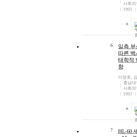
사회의
1993
6
일측 부
따른 백
태학적 
향
이영호, 
충남대
사회의
1993
7
HL-6