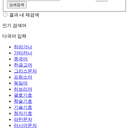
상세검색
결과 내 재검색
인기 검색어
다국어 입력
히라가나
가타카나
중국어
한글고어
그리스문자
프랑스어
독일어
히브리어
괄호기호
학술기호
기술기호
첨자기호
라틴문자
러시아문자