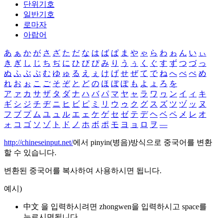
단위기호
일반기호
로마자
아랍어
あ
ぁ
か
が
さ
ざ
た
だ
な
は
ば
ぱ
ま
や
ゃ
ら
わ
ゎ
ん
い
ぃ
き
ぎ
し
じ
ち
ぢ
に
ひ
び
ぴ
み
り
う
ぅ
く
ぐ
す
ず
つ
づ
っ
ぬ
ふ
ぶ
ぷ
む
ゆ
ゅ
る
え
ぇ
け
げ
せ
ぜ
て
で
ね
へ
べ
ぺ
め
れ
お
ぉ
こ
ご
そ
ぞ
と
ど
の
ほ
ぼ
ぽ
も
よ
ょ
ろ
を
ア
ァ
カ
サ
ザ
タ
ダ
ナ
ハ
バ
パ
マ
ヤ
ャ
ラ
ワ
ヮ
ン
イ
ィ
キ
ギ
シ
ジ
チ
ヂ
ニ
ヒ
ビ
ピ
ミ
リ
ウ
ゥ
ク
グ
ス
ズ
ツ
ヅ
ッ
ヌ
フ
ブ
プ
ム
ユ
ュ
ル
エ
ェ
ケ
ゲ
セ
ゼ
テ
デ
ヘ
ベ
ペ
メ
レ
オ
ォ
コ
ゴ
ソ
ゾ
ト
ド
ノ
ホ
ボ
ポ
モ
ヨ
ョ
ロ
ヲ
―
http://chineseinput.net/
에서 pinyin(병음)방식으로 중국어를 변환
할 수 있습니다.
변환된 중국어를 복사하여 사용하시면 됩니다.
예시)
中文 을 입력하시려면
zhongwen
을 입력하시고 space를
누르시면됩니다.