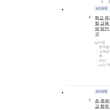
4
학교 뮤
컬 교육
영 방안
구
남지영
한국음
교육공
회
2012
p.61-79
5
초⋅중등
교 합창