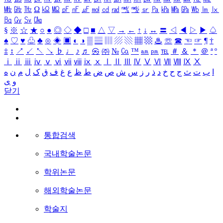
㎒
㎓
㎔
Ω
㏀
㏁
㎊
㎋
㎌
㏖
㏅
㎭
㎮
㎯
㏛
㎩
㎪
㎫
㎬
㏝
㏐
㏓
㏃
㏉
㏜
㏆
§
※
☆
★
○
●
◎
◇
◆
□
■
△
▽
→
←
↑
↓
↔
〓
◁
◀
▷
▶
♤
♠
♡
♥
♧
♣
⊙
◈
▣
◐
◑
▒
▤
▥
▨
▧
▦
▩
♨
☏
☎
☜
☞
¶
†
‡
↕
↗
↙
↖
↘
♭
♩
♪
♬
㉿
㈜
№
㏇
™
㏂
㏘
℡
＃
＆
＊
＠
ª
º
ⅰ
ⅱ
ⅲ
ⅳ
ⅴ
ⅵ
ⅶ
ⅷ
ⅸ
ⅹ
Ⅰ
Ⅱ
Ⅲ
Ⅳ
Ⅴ
Ⅵ
Ⅶ
Ⅷ
Ⅸ
Ⅹ
ا
ب
ت
ث
ج
ح
خ
د
ذ
ر
ز
س
ش
ص
ض
ط
ظ
ع
غ
ف
ق
ک
ل
م
ن
ه
و
ی
닫기
통합검색
국내학술논문
학위논문
해외학술논문
학술지