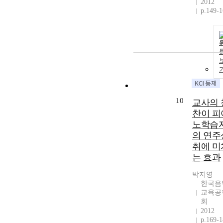
2012
p.149-
10
교사의 
찬이 피
노학습
의 연주
취에 미
는 효과
박지영
한국음
교육공
회
2012
p.169-