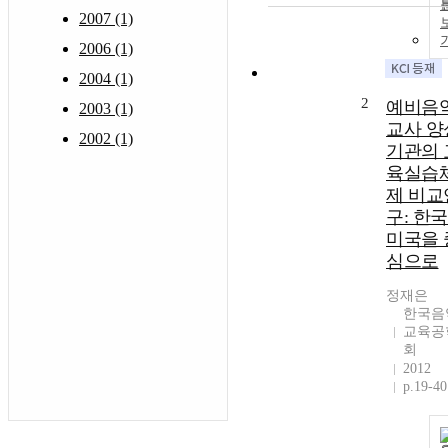
2007 (1)
2006 (1)
2004 (1)
2
예비음
2003 (1)
교사 양
2002 (1)
기관의 
육실습
제 비교
구: 한
미국을 
심으로
정재은
한국음
교육공
회
2012
p.19-40