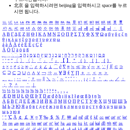
北京 을 입력하시려면
beijing
을 입력하시고 space를 누르
시면 됩니다.
ㅥ
ㅦ
ㅧ
ㅨ
ㅩ
ㅪ
ㅫ
ㅬ
ㅭ
ㅮ
ㅯ
ㅰ
ㅱ
ㅲ
ㅳ
ㅴ
ㅵ
ㅶ
ㅷ
ㅸ
ㅹ
ㅺ
ㅻ
ㅼ
ㅽ
ㅾ
ㅿ
ㆀ
ㆁ
ㆂ
ㆃ
ㆄ
ㆅ
ㆆ
ㆇ
ㆈ
ㆉ
ㆊ
ㆋ
ㆌ
ㆍ
ㆎ
Α
Β
Γ
Δ
Ε
Ζ
Η
Θ
Ι
Κ
Λ
Μ
Ν
Ξ
Ο
Π
Ρ
Σ
Τ
Υ
Φ
Χ
Ψ
Ω
α
β
γ
δ
ε
ζ
η
θ
ι
κ
λ
μ
ν
ξ
ο
π
ρ
σ
τ
υ
φ
χ
ψ
ω
á
à
Á
À
é
è
É
È
ç
Ç
ê
Ä
Ö
Ü
ä
ö
ü
ß
ְ
ֳ
ֲ
ֱ
ָ
ַ
ֵ
ֶ
ִ
ֹ
ּ
ֻ
ׂ
ׁ
ּ
ב
ה
נ
מ
צ
ת
ץ
ש
ד
ג
כ
ע
י
ח
ל
ך
ף
ק
ר
א
ט
ו
ן
ם
פ
‘
’
“
”
〔
〕
〈
〉
「
」
『
』
【
】
＂
（
）
［
］
｛
｝
±
×
÷
≠
≤
≥
∞
∴
♂
♀
∠
⊥
⌒
∂
∇
≡
≒
≪
≫
√
∽
∝
∵
∫
∬
∈
∋
⊆
⊇
⊂
⊃
∪
∩
∧
∨
￢
⇒
⇔
∀
∃
∮
∑
∏
＋
－
＜
＝
＞
、
。
·
‥
…
¨
〃
―
∥
＼
∼
´
～
ˇ
˘
˝
˚
˙
¸
˛
¡
¿
ː
！
＇
，
．
／
：
；
？
＾
＿
｀
｜
½
⅓
⅔
¼
¾
⅛
⅜
⅝
⅞
¹
²
³
⁴
ⁿ
₁
₂
₃
₄
Æ
Ð
Ħ
Ĳ
Ł
Ø
Œ
Þ
Ŧ
Ŋ
æ
đ
ð
ħ
ı
ĳ
ĸ
ŀ
ł
ø
œ
ß
þ
ŧ
ŋ
ŉ
А
Б
В
Г
Д
Е
Ё
Ж
З
И
Й
К
Л
М
Н
О
П
Р
С
Т
У
Ф
Х
Ц
Ч
Ш
Щ
Ъ
Ы
Ь
Э
Ю
Я
а
б
в
г
д
е
ё
ж
з
и
й
к
л
м
н
о
п
р
с
т
у
ф
х
ц
ч
ш
щ
ъ
ы
ь
э
ю
я
′
″
℃
Å
￠
￡
￥
¤
℉
‰
＄
％
Ｆ
￦
㎕
㎖
㎗
ℓ
㎘
㏄
㎣
㎤
㎥
㎦
㎙
㎚
㎛
㎜
㎝
㎞
㎟
㎠
㎡
㎢
㏊
㎍
㎎
㎏
㏏
㎈
㎉
㏈
㎧
㎨
㎰
㎱
㎲
㎳
㎴
㎵
㎶
㎷
㎸
㎹
㎀
㎁
㎂
㎃
㎄
㎺
㎻
㎽
㎾
㎿
㎐
㎑