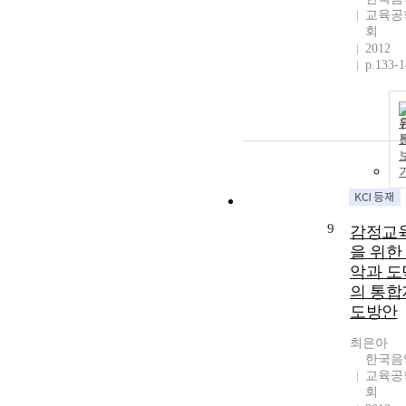
교육공
회
2012
p.133-
9
감정교
을 위한
악과 도
의 통합
도방안
최은아
한국음
교육공
회