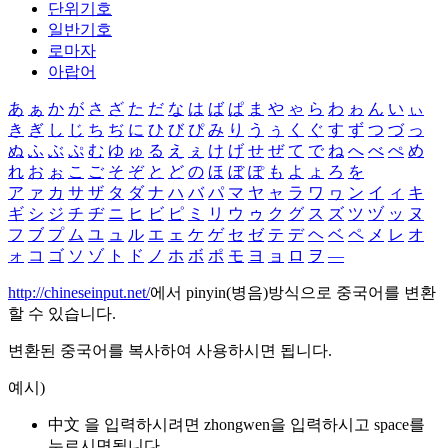
단위기호
일반기호
로마자
아랍어
あ
ぁ
か
が
さ
ざ
た
だ
な
は
ば
ぱ
ま
や
ゃ
ら
わ
ゎ
ん
い
ぃ
き
ぎ
し
じ
ち
ぢ
に
ひ
び
ぴ
み
り
う
ぅ
く
ぐ
す
ず
つ
づ
っ
ぬ
ふ
ぶ
ぷ
む
ゆ
ゅ
る
え
ぇ
け
げ
せ
ぜ
て
で
ね
へ
べ
ぺ
め
れ
お
ぉ
こ
ご
そ
ぞ
と
ど
の
ほ
ぼ
ぽ
も
よ
ょ
ろ
を
ア
ァ
カ
サ
ザ
タ
ダ
ナ
ハ
バ
パ
マ
ヤ
ャ
ラ
ワ
ヮ
ン
イ
ィ
キ
ギ
シ
ジ
チ
ヂ
ニ
ヒ
ビ
ピ
ミ
リ
ウ
ゥ
ク
グ
ス
ズ
ツ
ヅ
ッ
ヌ
フ
ブ
プ
ム
ユ
ュ
ル
エ
ェ
ケ
ゲ
セ
ゼ
テ
デ
ヘ
ベ
ペ
メ
レ
オ
ォ
コ
ゴ
ソ
ゾ
ト
ド
ノ
ホ
ボ
ポ
モ
ヨ
ョ
ロ
ヲ
―
http://chineseinput.net/
에서 pinyin(병음)방식으로 중국어를 변환
할 수 있습니다.
변환된 중국어를 복사하여 사용하시면 됩니다.
예시)
中文 을 입력하시려면
zhongwen
을 입력하시고 space를
누르시면됩니다.