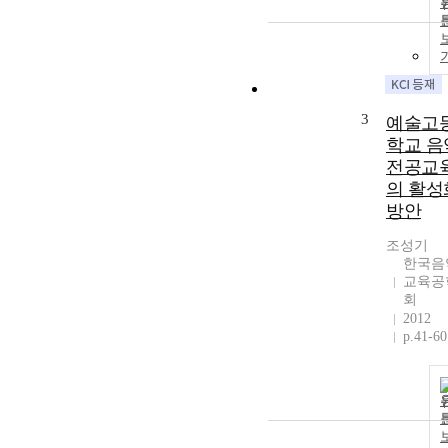
3
예술고
학교 음
전공교
의 활성
방안
조성기
한국음
교육공
회
2012
p.41-60