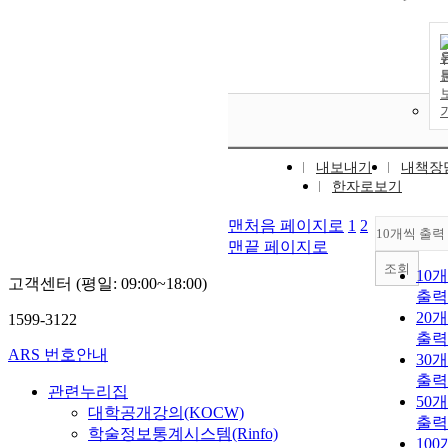
내보내기
내책장
한자로보기
맨처음 페이지로
1
2
10개씩 출력
맨끝 페이지로
조회
10
고객센터 (평일: 09:00~18:00)
출력
20
1599-3122
출력
ARS 번호안내
30
출력
관련누리집
50
대학공개강의(KOCW)
출력
학술정보통계시스템(Rinfo)
10