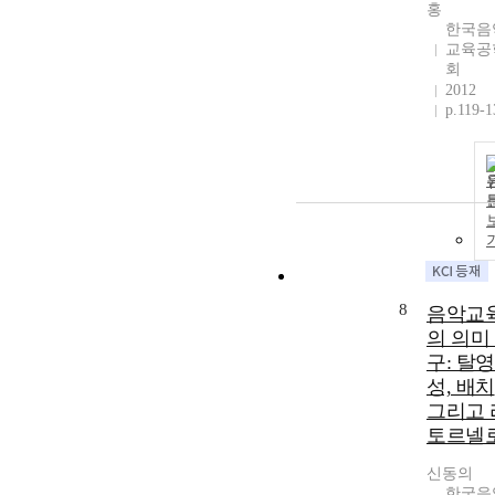
홍
한국음
교육공
회
2012
p.119-1
8
음악교
의 의미
구: 탈
성, 배치
그리고 
토르넬
신동의
한국음