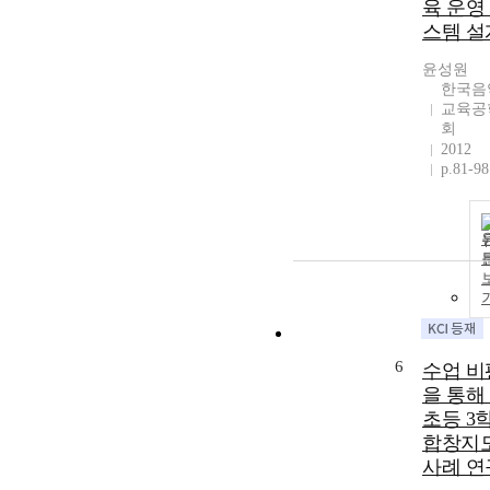
육 운영
스템 설
윤성원
한국음
교육공
회
2012
p.81-98
6
수업 비
을 통해
초등 3
합창지
사례 연