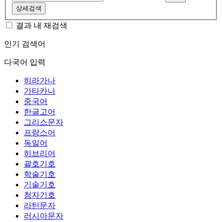
상세검색
결과 내 재검색
인기 검색어
다국어 입력
히라가나
가타카나
중국어
한글고어
그리스문자
프랑스어
독일어
히브리어
괄호기호
학술기호
기술기호
첨자기호
라틴문자
러시아문자