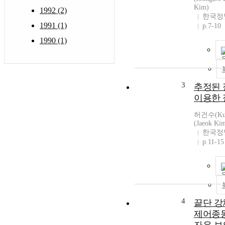
Kim)
1992 (2)
한국정
1991 (1)
p.7-10
1990 (1)
3
추정된 
이용한 
허건수(Kun
(Jaeok Ki
한국정
p.11-15
4
끝단 강
제어종동