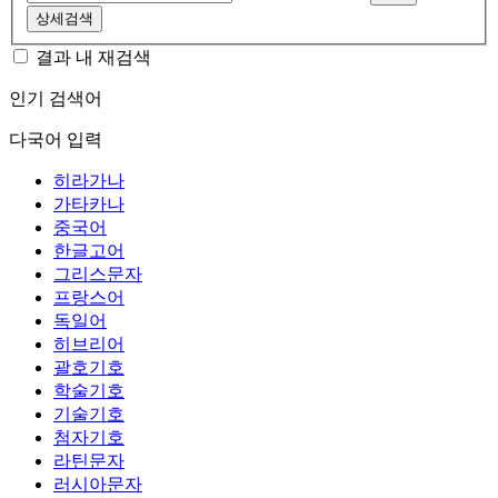
상세검색
결과 내 재검색
인기 검색어
다국어 입력
히라가나
가타카나
중국어
한글고어
그리스문자
프랑스어
독일어
히브리어
괄호기호
학술기호
기술기호
첨자기호
라틴문자
러시아문자