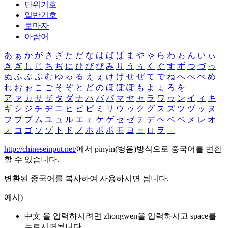
단위기호
일반기호
로마자
아랍어
あ
ぁ
か
が
さ
ざ
た
だ
な
は
ば
ぱ
ま
や
ゃ
ら
わ
ゎ
ん
い
ぃ
き
ぎ
し
じ
ち
ぢ
に
ひ
び
ぴ
み
り
う
ぅ
く
ぐ
す
ず
つ
づ
っ
ぬ
ふ
ぶ
ぷ
む
ゆ
ゅ
る
え
ぇ
け
げ
せ
ぜ
て
で
ね
へ
べ
ぺ
め
れ
お
ぉ
こ
ご
そ
ぞ
と
ど
の
ほ
ぼ
ぽ
も
よ
ょ
ろ
を
ア
ァ
カ
サ
ザ
タ
ダ
ナ
ハ
バ
パ
マ
ヤ
ャ
ラ
ワ
ヮ
ン
イ
ィ
キ
ギ
シ
ジ
チ
ヂ
ニ
ヒ
ビ
ピ
ミ
リ
ウ
ゥ
ク
グ
ス
ズ
ツ
ヅ
ッ
ヌ
フ
ブ
プ
ム
ユ
ュ
ル
エ
ェ
ケ
ゲ
セ
ゼ
テ
デ
ヘ
ベ
ペ
メ
レ
オ
ォ
コ
ゴ
ソ
ゾ
ト
ド
ノ
ホ
ボ
ポ
モ
ヨ
ョ
ロ
ヲ
―
http://chineseinput.net/
에서 pinyin(병음)방식으로 중국어를 변환
할 수 있습니다.
변환된 중국어를 복사하여 사용하시면 됩니다.
예시)
中文 을 입력하시려면
zhongwen
을 입력하시고 space를
누르시면됩니다.