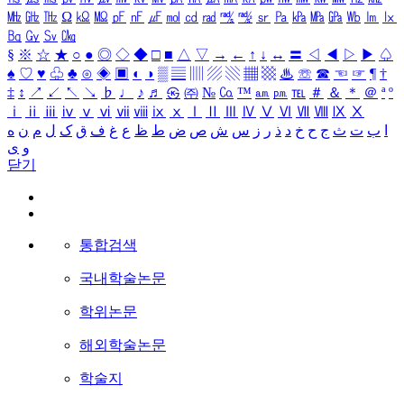
㎒
㎓
㎔
Ω
㏀
㏁
㎊
㎋
㎌
㏖
㏅
㎭
㎮
㎯
㏛
㎩
㎪
㎫
㎬
㏝
㏐
㏓
㏃
㏉
㏜
㏆
§
※
☆
★
○
●
◎
◇
◆
□
■
△
▽
→
←
↑
↓
↔
〓
◁
◀
▷
▶
♤
♠
♡
♥
♧
♣
⊙
◈
▣
◐
◑
▒
▤
▥
▨
▧
▦
▩
♨
☏
☎
☜
☞
¶
†
‡
↕
↗
↙
↖
↘
♭
♩
♪
♬
㉿
㈜
№
㏇
™
㏂
㏘
℡
＃
＆
＊
＠
ª
º
ⅰ
ⅱ
ⅲ
ⅳ
ⅴ
ⅵ
ⅶ
ⅷ
ⅸ
ⅹ
Ⅰ
Ⅱ
Ⅲ
Ⅳ
Ⅴ
Ⅵ
Ⅶ
Ⅷ
Ⅸ
Ⅹ
ا
ب
ت
ث
ج
ح
خ
د
ذ
ر
ز
س
ش
ص
ض
ط
ظ
ع
غ
ف
ق
ک
ل
م
ن
ه
و
ی
닫기
통합검색
국내학술논문
학위논문
해외학술논문
학술지