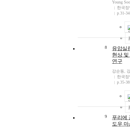
Young S
한국정
p.31-34
8
유압실린더
현상 및
연구
강순동, 
한국정
p.35-38
9
푸리에 
도우 마