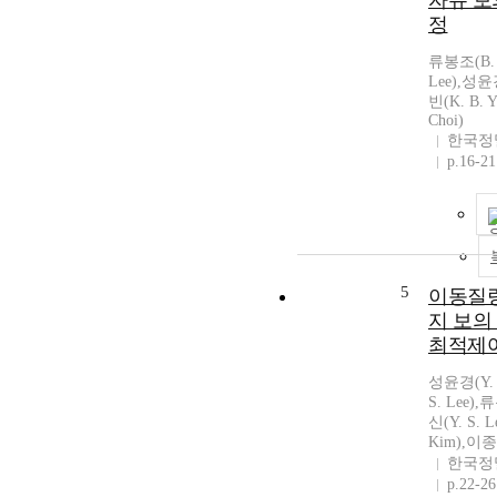
자유 보
정
류봉조(B. J
Lee),성윤경
빈(K. B. 
Choi)
한국정
p.16-21
5
이동질량
지 보의
최적제
성윤경(Y. 
S. Lee),
신(Y. S. 
Kim),이종원
한국정
p.22-26