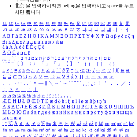
北京 을 입력하시려면
beijing
을 입력하시고 space를 누르
시면 됩니다.
ㅥ
ㅦ
ㅧ
ㅨ
ㅩ
ㅪ
ㅫ
ㅬ
ㅭ
ㅮ
ㅯ
ㅰ
ㅱ
ㅲ
ㅳ
ㅴ
ㅵ
ㅶ
ㅷ
ㅸ
ㅹ
ㅺ
ㅻ
ㅼ
ㅽ
ㅾ
ㅿ
ㆀ
ㆁ
ㆂ
ㆃ
ㆄ
ㆅ
ㆆ
ㆇ
ㆈ
ㆉ
ㆊ
ㆋ
ㆌ
ㆍ
ㆎ
Α
Β
Γ
Δ
Ε
Ζ
Η
Θ
Ι
Κ
Λ
Μ
Ν
Ξ
Ο
Π
Ρ
Σ
Τ
Υ
Φ
Χ
Ψ
Ω
α
β
γ
δ
ε
ζ
η
θ
ι
κ
λ
μ
ν
ξ
ο
π
ρ
σ
τ
υ
φ
χ
ψ
ω
á
à
Á
À
é
è
É
È
ç
Ç
ê
Ä
Ö
Ü
ä
ö
ü
ß
ְ
ֳ
ֲ
ֱ
ָ
ַ
ֵ
ֶ
ִ
ֹ
ּ
ֻ
ׂ
ׁ
ּ
ב
ה
נ
מ
צ
ת
ץ
ש
ד
ג
כ
ע
י
ח
ל
ך
ף
ק
ר
א
ט
ו
ן
ם
פ
‘
’
“
”
〔
〕
〈
〉
「
」
『
』
【
】
＂
（
）
［
］
｛
｝
±
×
÷
≠
≤
≥
∞
∴
♂
♀
∠
⊥
⌒
∂
∇
≡
≒
≪
≫
√
∽
∝
∵
∫
∬
∈
∋
⊆
⊇
⊂
⊃
∪
∩
∧
∨
￢
⇒
⇔
∀
∃
∮
∑
∏
＋
－
＜
＝
＞
、
。
·
‥
…
¨
〃
―
∥
＼
∼
´
～
ˇ
˘
˝
˚
˙
¸
˛
¡
¿
ː
！
＇
，
．
／
：
；
？
＾
＿
｀
｜
½
⅓
⅔
¼
¾
⅛
⅜
⅝
⅞
¹
²
³
⁴
ⁿ
₁
₂
₃
₄
Æ
Ð
Ħ
Ĳ
Ł
Ø
Œ
Þ
Ŧ
Ŋ
æ
đ
ð
ħ
ı
ĳ
ĸ
ŀ
ł
ø
œ
ß
þ
ŧ
ŋ
ŉ
А
Б
В
Г
Д
Е
Ё
Ж
З
И
Й
К
Л
М
Н
О
П
Р
С
Т
У
Ф
Х
Ц
Ч
Ш
Щ
Ъ
Ы
Ь
Э
Ю
Я
а
б
в
г
д
е
ё
ж
з
и
й
к
л
м
н
о
п
р
с
т
у
ф
х
ц
ч
ш
щ
ъ
ы
ь
э
ю
я
′
″
℃
Å
￠
￡
￥
¤
℉
‰
＄
％
Ｆ
￦
㎕
㎖
㎗
ℓ
㎘
㏄
㎣
㎤
㎥
㎦
㎙
㎚
㎛
㎜
㎝
㎞
㎟
㎠
㎡
㎢
㏊
㎍
㎎
㎏
㏏
㎈
㎉
㏈
㎧
㎨
㎰
㎱
㎲
㎳
㎴
㎵
㎶
㎷
㎸
㎹
㎀
㎁
㎂
㎃
㎄
㎺
㎻
㎽
㎾
㎿
㎐
㎑