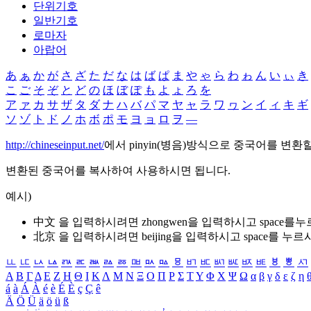
단위기호
일반기호
로마자
아랍어
あ
ぁ
か
が
さ
ざ
た
だ
な
は
ば
ぱ
ま
や
ゃ
ら
わ
ゎ
ん
い
ぃ
き
こ
ご
そ
ぞ
と
ど
の
ほ
ぼ
ぽ
も
よ
ょ
ろ
を
ア
ァ
カ
サ
ザ
タ
ダ
ナ
ハ
バ
パ
マ
ヤ
ャ
ラ
ワ
ヮ
ン
イ
ィ
キ
ギ
ソ
ゾ
ト
ド
ノ
ホ
ボ
ポ
モ
ヨ
ョ
ロ
ヲ
―
http://chineseinput.net/
에서 pinyin(병음)방식으로 중국어를 변환
변환된 중국어를 복사하여 사용하시면 됩니다.
예시)
中文 을 입력하시려면
zhongwen
을 입력하시고 space를
北京 을 입력하시려면
beijing
을 입력하시고 space를 누르
ㅥ
ㅦ
ㅧ
ㅨ
ㅩ
ㅪ
ㅫ
ㅬ
ㅭ
ㅮ
ㅯ
ㅰ
ㅱ
ㅲ
ㅳ
ㅴ
ㅵ
ㅶ
ㅷ
ㅸ
ㅹ
ㅺ
Α
Β
Γ
Δ
Ε
Ζ
Η
Θ
Ι
Κ
Λ
Μ
Ν
Ξ
Ο
Π
Ρ
Σ
Τ
Υ
Φ
Χ
Ψ
Ω
α
β
γ
δ
ε
ζ
η
á
à
Á
À
é
è
É
È
ç
Ç
ê
Ä
Ö
Ü
ä
ö
ü
ß