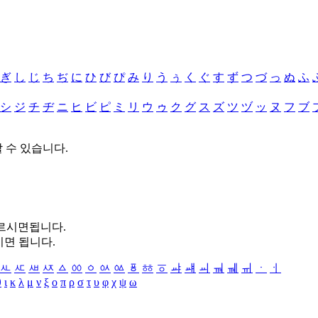
ぎ
し
じ
ち
ぢ
に
ひ
び
ぴ
み
り
う
ぅ
く
ぐ
す
ず
つ
づ
っ
ぬ
ふ
シ
ジ
チ
ヂ
ニ
ヒ
ビ
ピ
ミ
リ
ウ
ゥ
ク
グ
ス
ズ
ツ
ヅ
ッ
ヌ
フ
ブ
할 수 있습니다.
누르시면됩니다.
시면 됩니다.
ㅻ
ㅼ
ㅽ
ㅾ
ㅿ
ㆀ
ㆁ
ㆂ
ㆃ
ㆄ
ㆅ
ㆆ
ㆇ
ㆈ
ㆉ
ㆊ
ㆋ
ㆌ
ㆍ
ㆎ
θ
ι
κ
λ
μ
ν
ξ
ο
π
ρ
σ
τ
υ
φ
χ
ψ
ω