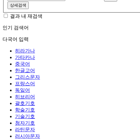
상세검색
결과 내 재검색
인기 검색어
다국어 입력
히라가나
가타카나
중국어
한글고어
그리스문자
프랑스어
독일어
히브리어
괄호기호
학술기호
기술기호
첨자기호
라틴문자
러시아문자