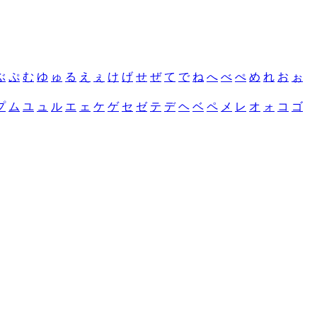
ぶ
ぷ
む
ゆ
ゅ
る
え
ぇ
け
げ
せ
ぜ
て
で
ね
へ
べ
ぺ
め
れ
お
ぉ
プ
ム
ユ
ュ
ル
エ
ェ
ケ
ゲ
セ
ゼ
テ
デ
ヘ
ベ
ペ
メ
レ
オ
ォ
コ
ゴ