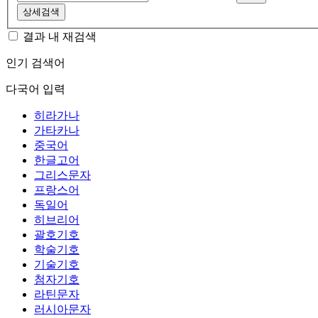
상세검색
결과 내 재검색
인기 검색어
다국어 입력
히라가나
가타카나
중국어
한글고어
그리스문자
프랑스어
독일어
히브리어
괄호기호
학술기호
기술기호
첨자기호
라틴문자
러시아문자