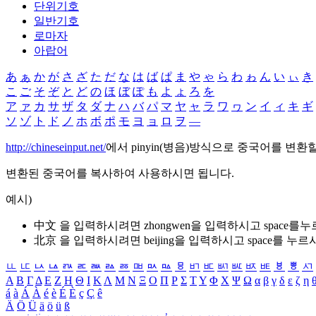
단위기호
일반기호
로마자
아랍어
あ
ぁ
か
が
さ
ざ
た
だ
な
は
ば
ぱ
ま
や
ゃ
ら
わ
ゎ
ん
い
ぃ
き
こ
ご
そ
ぞ
と
ど
の
ほ
ぼ
ぽ
も
よ
ょ
ろ
を
ア
ァ
カ
サ
ザ
タ
ダ
ナ
ハ
バ
パ
マ
ヤ
ャ
ラ
ワ
ヮ
ン
イ
ィ
キ
ギ
ソ
ゾ
ト
ド
ノ
ホ
ボ
ポ
モ
ヨ
ョ
ロ
ヲ
―
http://chineseinput.net/
에서 pinyin(병음)방식으로 중국어를 변환
변환된 중국어를 복사하여 사용하시면 됩니다.
예시)
中文 을 입력하시려면
zhongwen
을 입력하시고 space를
北京 을 입력하시려면
beijing
을 입력하시고 space를 누르
ㅥ
ㅦ
ㅧ
ㅨ
ㅩ
ㅪ
ㅫ
ㅬ
ㅭ
ㅮ
ㅯ
ㅰ
ㅱ
ㅲ
ㅳ
ㅴ
ㅵ
ㅶ
ㅷ
ㅸ
ㅹ
ㅺ
Α
Β
Γ
Δ
Ε
Ζ
Η
Θ
Ι
Κ
Λ
Μ
Ν
Ξ
Ο
Π
Ρ
Σ
Τ
Υ
Φ
Χ
Ψ
Ω
α
β
γ
δ
ε
ζ
η
á
à
Á
À
é
è
É
È
ç
Ç
ê
Ä
Ö
Ü
ä
ö
ü
ß