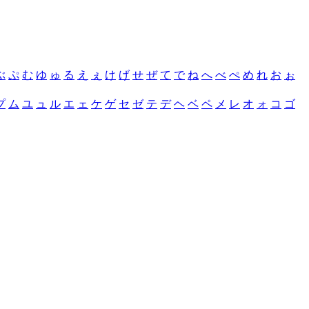
ぶ
ぷ
む
ゆ
ゅ
る
え
ぇ
け
げ
せ
ぜ
て
で
ね
へ
べ
ぺ
め
れ
お
ぉ
プ
ム
ユ
ュ
ル
エ
ェ
ケ
ゲ
セ
ゼ
テ
デ
ヘ
ベ
ペ
メ
レ
オ
ォ
コ
ゴ