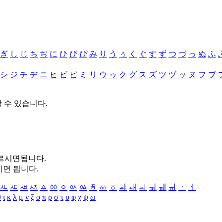
ぎ
し
じ
ち
ぢ
に
ひ
び
ぴ
み
り
う
ぅ
く
ぐ
す
ず
つ
づ
っ
ぬ
ふ
シ
ジ
チ
ヂ
ニ
ヒ
ビ
ピ
ミ
リ
ウ
ゥ
ク
グ
ス
ズ
ツ
ヅ
ッ
ヌ
フ
ブ
할 수 있습니다.
누르시면됩니다.
시면 됩니다.
ㅻ
ㅼ
ㅽ
ㅾ
ㅿ
ㆀ
ㆁ
ㆂ
ㆃ
ㆄ
ㆅ
ㆆ
ㆇ
ㆈ
ㆉ
ㆊ
ㆋ
ㆌ
ㆍ
ㆎ
θ
ι
κ
λ
μ
ν
ξ
ο
π
ρ
σ
τ
υ
φ
χ
ψ
ω