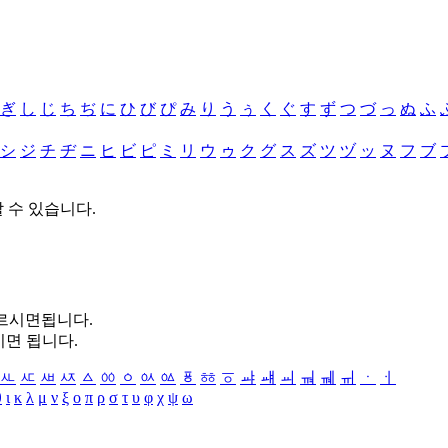
ぎ
し
じ
ち
ぢ
に
ひ
び
ぴ
み
り
う
ぅ
く
ぐ
す
ず
つ
づ
っ
ぬ
ふ
シ
ジ
チ
ヂ
ニ
ヒ
ビ
ピ
ミ
リ
ウ
ゥ
ク
グ
ス
ズ
ツ
ヅ
ッ
ヌ
フ
ブ
할 수 있습니다.
누르시면됩니다.
시면 됩니다.
ㅻ
ㅼ
ㅽ
ㅾ
ㅿ
ㆀ
ㆁ
ㆂ
ㆃ
ㆄ
ㆅ
ㆆ
ㆇ
ㆈ
ㆉ
ㆊ
ㆋ
ㆌ
ㆍ
ㆎ
θ
ι
κ
λ
μ
ν
ξ
ο
π
ρ
σ
τ
υ
φ
χ
ψ
ω