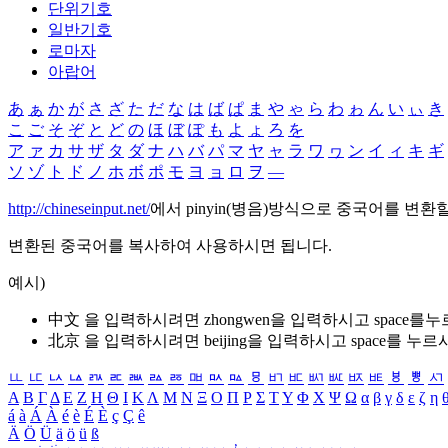
단위기호
일반기호
로마자
아랍어
あ
ぁ
か
が
さ
ざ
た
だ
な
は
ば
ぱ
ま
や
ゃ
ら
わ
ゎ
ん
い
ぃ
き
こ
ご
そ
ぞ
と
ど
の
ほ
ぼ
ぽ
も
よ
ょ
ろ
を
ア
ァ
カ
サ
ザ
タ
ダ
ナ
ハ
バ
パ
マ
ヤ
ャ
ラ
ワ
ヮ
ン
イ
ィ
キ
ギ
ソ
ゾ
ト
ド
ノ
ホ
ボ
ポ
モ
ヨ
ョ
ロ
ヲ
―
http://chineseinput.net/
에서 pinyin(병음)방식으로 중국어를 변환
변환된 중국어를 복사하여 사용하시면 됩니다.
예시)
中文 을 입력하시려면
zhongwen
을 입력하시고 space를
北京 을 입력하시려면
beijing
을 입력하시고 space를 누르
ㅥ
ㅦ
ㅧ
ㅨ
ㅩ
ㅪ
ㅫ
ㅬ
ㅭ
ㅮ
ㅯ
ㅰ
ㅱ
ㅲ
ㅳ
ㅴ
ㅵ
ㅶ
ㅷ
ㅸ
ㅹ
ㅺ
Α
Β
Γ
Δ
Ε
Ζ
Η
Θ
Ι
Κ
Λ
Μ
Ν
Ξ
Ο
Π
Ρ
Σ
Τ
Υ
Φ
Χ
Ψ
Ω
α
β
γ
δ
ε
ζ
η
á
à
Á
À
é
è
É
È
ç
Ç
ê
Ä
Ö
Ü
ä
ö
ü
ß