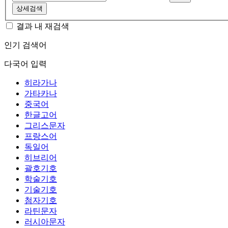
상세검색
결과 내 재검색
인기 검색어
다국어 입력
히라가나
가타카나
중국어
한글고어
그리스문자
프랑스어
독일어
히브리어
괄호기호
학술기호
기술기호
첨자기호
라틴문자
러시아문자