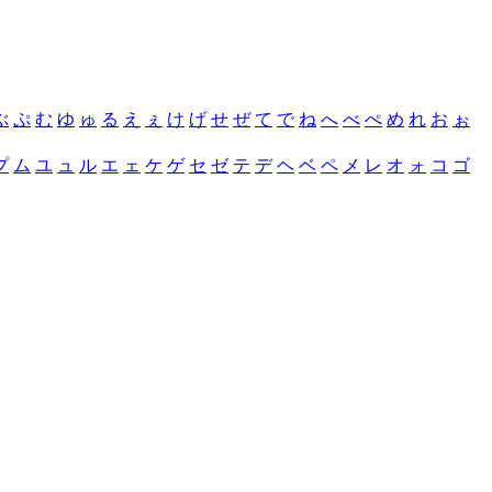
ぶ
ぷ
む
ゆ
ゅ
る
え
ぇ
け
げ
せ
ぜ
て
で
ね
へ
べ
ぺ
め
れ
お
ぉ
プ
ム
ユ
ュ
ル
エ
ェ
ケ
ゲ
セ
ゼ
テ
デ
ヘ
ベ
ペ
メ
レ
オ
ォ
コ
ゴ