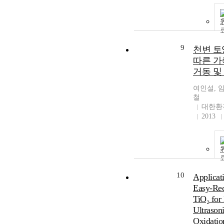
9
천변 토
따른 
거동 및
여인설, 
철
대한환
2013
10
Applicat
Easy-Rec
TiO₂ for
Ultrason
Oxidatio