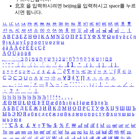
北京 을 입력하시려면
beijing
을 입력하시고 space를 누르
시면 됩니다.
ㅥ
ㅦ
ㅧ
ㅨ
ㅩ
ㅪ
ㅫ
ㅬ
ㅭ
ㅮ
ㅯ
ㅰ
ㅱ
ㅲ
ㅳ
ㅴ
ㅵ
ㅶ
ㅷ
ㅸ
ㅹ
ㅺ
ㅻ
ㅼ
ㅽ
ㅾ
ㅿ
ㆀ
ㆁ
ㆂ
ㆃ
ㆄ
ㆅ
ㆆ
ㆇ
ㆈ
ㆉ
ㆊ
ㆋ
ㆌ
ㆍ
ㆎ
Α
Β
Γ
Δ
Ε
Ζ
Η
Θ
Ι
Κ
Λ
Μ
Ν
Ξ
Ο
Π
Ρ
Σ
Τ
Υ
Φ
Χ
Ψ
Ω
α
β
γ
δ
ε
ζ
η
θ
ι
κ
λ
μ
ν
ξ
ο
π
ρ
σ
τ
υ
φ
χ
ψ
ω
á
à
Á
À
é
è
É
È
ç
Ç
ê
Ä
Ö
Ü
ä
ö
ü
ß
ְ
ֳ
ֲ
ֱ
ָ
ַ
ֵ
ֶ
ִ
ֹ
ּ
ֻ
ׂ
ׁ
ּ
ב
ה
נ
מ
צ
ת
ץ
ש
ד
ג
כ
ע
י
ח
ל
ך
ף
ק
ר
א
ט
ו
ן
ם
פ
‘
’
“
”
〔
〕
〈
〉
「
」
『
』
【
】
＂
（
）
［
］
｛
｝
±
×
÷
≠
≤
≥
∞
∴
♂
♀
∠
⊥
⌒
∂
∇
≡
≒
≪
≫
√
∽
∝
∵
∫
∬
∈
∋
⊆
⊇
⊂
⊃
∪
∩
∧
∨
￢
⇒
⇔
∀
∃
∮
∑
∏
＋
－
＜
＝
＞
、
。
·
‥
…
¨
〃
―
∥
＼
∼
´
～
ˇ
˘
˝
˚
˙
¸
˛
¡
¿
ː
！
＇
，
．
／
：
；
？
＾
＿
｀
｜
½
⅓
⅔
¼
¾
⅛
⅜
⅝
⅞
¹
²
³
⁴
ⁿ
₁
₂
₃
₄
Æ
Ð
Ħ
Ĳ
Ł
Ø
Œ
Þ
Ŧ
Ŋ
æ
đ
ð
ħ
ı
ĳ
ĸ
ŀ
ł
ø
œ
ß
þ
ŧ
ŋ
ŉ
А
Б
В
Г
Д
Е
Ё
Ж
З
И
Й
К
Л
М
Н
О
П
Р
С
Т
У
Ф
Х
Ц
Ч
Ш
Щ
Ъ
Ы
Ь
Э
Ю
Я
а
б
в
г
д
е
ё
ж
з
и
й
к
л
м
н
о
п
р
с
т
у
ф
х
ц
ч
ш
щ
ъ
ы
ь
э
ю
я
′
″
℃
Å
￠
￡
￥
¤
℉
‰
＄
％
Ｆ
￦
㎕
㎖
㎗
ℓ
㎘
㏄
㎣
㎤
㎥
㎦
㎙
㎚
㎛
㎜
㎝
㎞
㎟
㎠
㎡
㎢
㏊
㎍
㎎
㎏
㏏
㎈
㎉
㏈
㎧
㎨
㎰
㎱
㎲
㎳
㎴
㎵
㎶
㎷
㎸
㎹
㎀
㎁
㎂
㎃
㎄
㎺
㎻
㎽
㎾
㎿
㎐
㎑