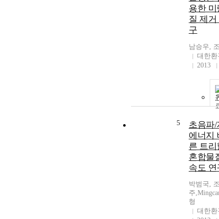
용한 
질 제거
구
남승우, 
대한환
2013
5
초음파
에너지 
른 트
혼합물
속도 연
박범국, 
주,Mingca
형
대한환