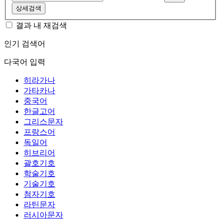
상세검색
결과 내 재검색
인기 검색어
다국어 입력
히라가나
가타카나
중국어
한글고어
그리스문자
프랑스어
독일어
히브리어
괄호기호
학술기호
기술기호
첨자기호
라틴문자
러시아문자