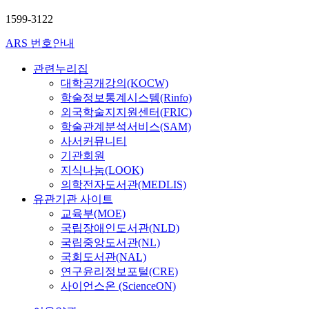
1599-3122
ARS 번호안내
관련누리집
대학공개강의(KOCW)
학술정보통계시스템(Rinfo)
외국학술지지원센터(FRIC)
학술관계분석서비스(SAM)
사서커뮤니티
기관회원
지식나눔(LOOK)
의학전자도서관(MEDLIS)
유관기관 사이트
교육부(MOE)
국립장애인도서관(NLD)
국립중앙도서관(NL)
국회도서관(NAL)
연구윤리정보포털(CRE)
사이언스온 (ScienceON)