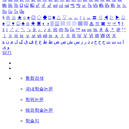
㎒
㎓
㎔
Ω
㏀
㏁
㎊
㎋
㎌
㏖
㏅
㎭
㎮
㎯
㏛
㎩
㎪
㎫
㎬
㏝
㏐
㏓
㏃
㏉
㏜
㏆
§
※
☆
★
○
●
◎
◇
◆
□
■
△
▽
→
←
↑
↓
↔
〓
◁
◀
▷
▶
♤
♠
♡
♥
♧
♣
⊙
◈
▣
◐
◑
▒
▤
▥
▨
▧
▦
▩
♨
☏
☎
☜
☞
¶
†
‡
↕
↗
↙
↖
↘
♭
♩
♪
♬
㉿
㈜
№
㏇
™
㏂
㏘
℡
＃
＆
＊
＠
ª
º
ⅰ
ⅱ
ⅲ
ⅳ
ⅴ
ⅵ
ⅶ
ⅷ
ⅸ
ⅹ
Ⅰ
Ⅱ
Ⅲ
Ⅳ
Ⅴ
Ⅵ
Ⅶ
Ⅷ
Ⅸ
Ⅹ
ا
ب
ت
ث
ج
ح
خ
د
ذ
ر
ز
س
ش
ص
ض
ط
ظ
ع
غ
ف
ق
ک
ل
م
ن
ه
و
ی
닫기
통합검색
국내학술논문
학위논문
해외학술논문
학술지