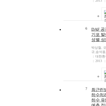
2013
6
DAF 
기포 발
성별 성
박상철, 
규,송석용
대한환
2013
7
최근린
하수처
하수 유
예측 적