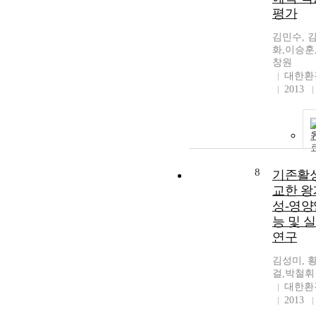
평가
김민수, 
화,이승훈
창원
대한환
2013
8
기존활
교한 왕
성-영양
능 및 
연구
김성미, 
걸,박철휘
대한환
2013