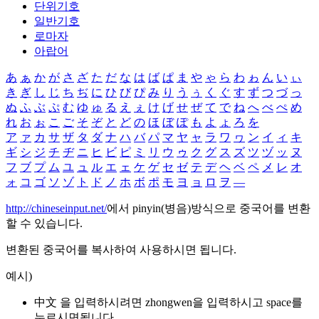
단위기호
일반기호
로마자
아랍어
あ
ぁ
か
が
さ
ざ
た
だ
な
は
ば
ぱ
ま
や
ゃ
ら
わ
ゎ
ん
い
ぃ
き
ぎ
し
じ
ち
ぢ
に
ひ
び
ぴ
み
り
う
ぅ
く
ぐ
す
ず
つ
づ
っ
ぬ
ふ
ぶ
ぷ
む
ゆ
ゅ
る
え
ぇ
け
げ
せ
ぜ
て
で
ね
へ
べ
ぺ
め
れ
お
ぉ
こ
ご
そ
ぞ
と
ど
の
ほ
ぼ
ぽ
も
よ
ょ
ろ
を
ア
ァ
カ
サ
ザ
タ
ダ
ナ
ハ
バ
パ
マ
ヤ
ャ
ラ
ワ
ヮ
ン
イ
ィ
キ
ギ
シ
ジ
チ
ヂ
ニ
ヒ
ビ
ピ
ミ
リ
ウ
ゥ
ク
グ
ス
ズ
ツ
ヅ
ッ
ヌ
フ
ブ
プ
ム
ユ
ュ
ル
エ
ェ
ケ
ゲ
セ
ゼ
テ
デ
ヘ
ベ
ペ
メ
レ
オ
ォ
コ
ゴ
ソ
ゾ
ト
ド
ノ
ホ
ボ
ポ
モ
ヨ
ョ
ロ
ヲ
―
http://chineseinput.net/
에서 pinyin(병음)방식으로 중국어를 변환
할 수 있습니다.
변환된 중국어를 복사하여 사용하시면 됩니다.
예시)
中文 을 입력하시려면
zhongwen
을 입력하시고 space를
누르시면됩니다.