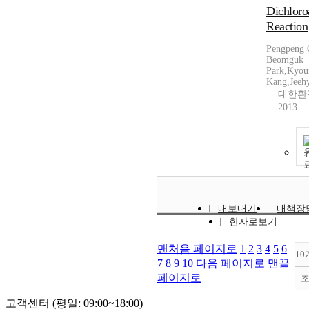
Dichloroa
Reaction
Pengpeng 
Beomguk
Park,Kyou
Kang,Jeeh
대한환
2013
내보내기
내책장
한자로보기
맨처음 페이지로
1
2
3
4
5
6
10
7
8
9
10
다음 페이지로
맨끝
페이지로
고객센터 (평일: 09:00~18:00)