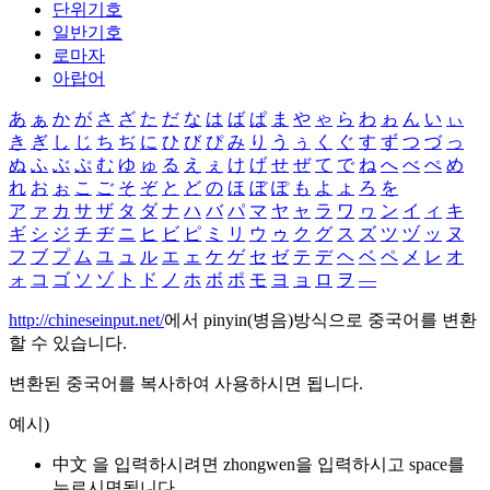
단위기호
일반기호
로마자
아랍어
あ
ぁ
か
が
さ
ざ
た
だ
な
は
ば
ぱ
ま
や
ゃ
ら
わ
ゎ
ん
い
ぃ
き
ぎ
し
じ
ち
ぢ
に
ひ
び
ぴ
み
り
う
ぅ
く
ぐ
す
ず
つ
づ
っ
ぬ
ふ
ぶ
ぷ
む
ゆ
ゅ
る
え
ぇ
け
げ
せ
ぜ
て
で
ね
へ
べ
ぺ
め
れ
お
ぉ
こ
ご
そ
ぞ
と
ど
の
ほ
ぼ
ぽ
も
よ
ょ
ろ
を
ア
ァ
カ
サ
ザ
タ
ダ
ナ
ハ
バ
パ
マ
ヤ
ャ
ラ
ワ
ヮ
ン
イ
ィ
キ
ギ
シ
ジ
チ
ヂ
ニ
ヒ
ビ
ピ
ミ
リ
ウ
ゥ
ク
グ
ス
ズ
ツ
ヅ
ッ
ヌ
フ
ブ
プ
ム
ユ
ュ
ル
エ
ェ
ケ
ゲ
セ
ゼ
テ
デ
ヘ
ベ
ペ
メ
レ
オ
ォ
コ
ゴ
ソ
ゾ
ト
ド
ノ
ホ
ボ
ポ
モ
ヨ
ョ
ロ
ヲ
―
http://chineseinput.net/
에서 pinyin(병음)방식으로 중국어를 변환
할 수 있습니다.
변환된 중국어를 복사하여 사용하시면 됩니다.
예시)
中文 을 입력하시려면
zhongwen
을 입력하시고 space를
누르시면됩니다.