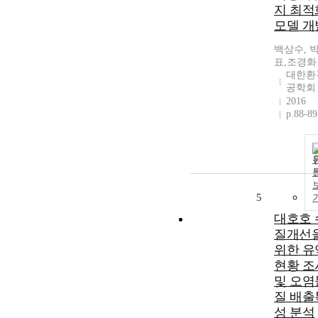
지 최적
모델 개
백상수, 
표,조경화
대한환
공학회
2016
p.88-89
5
대호호 
질개선
위한 유
현황 조
및 오염
질 배출
성 분석