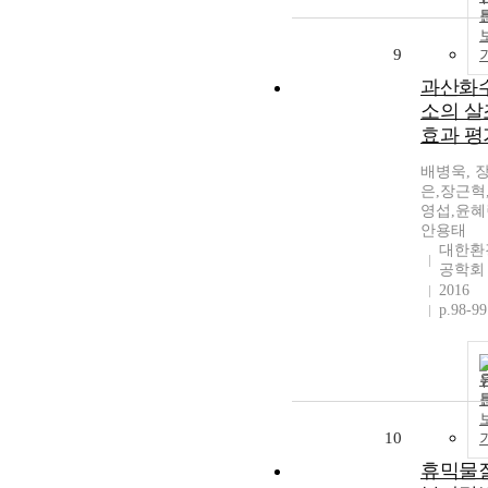
9
과산화
소의 살
효과 평
배병욱, 
은,장근혁
영섭,윤혜
안용태
대한환
공학회
2016
p.98-99
10
휴믹물