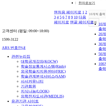
한자로보기
맨처음 페이지로
1
2
10개씩 출력
3
4
5
6
7
8
9
10
다음
페이지로
맨끝 페이지로
조회
10
출력
고객센터 (평일: 09:00~18:00)
20
출력
1599-3122
30
ARS 번호안내
출력
50
관련누리집
출력
대학공개강의(KOCW)
10
학술정보통계시스템(Rinfo)
출력
외국학술지지원센터(FRIC)
학술관계분석서비스(SAM)
사서커뮤니티
기관회원
지식나눔(LOOK)
의학전자도서관(MEDLIS)
유관기관 사이트