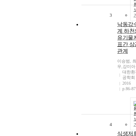
3
낙동강
계 하천
유기물
표간 상
관계
이승범, 
우,강미아
대한환
공학회
2016
p.86-87
4
식생저