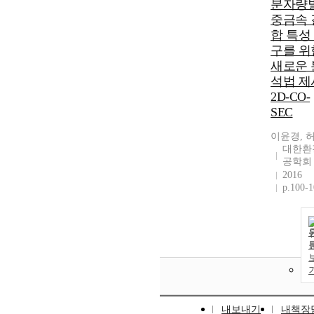
분자량
중금속 
합 특성
구를 위
새로운 
석법 제
2D-CO-
SEC
이윤경, 
대한환
공학회
2016
p.100-
내보내기
내책장