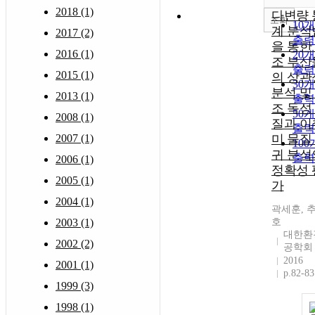
2018 (1)
다변량 
조회
10
계 분석
2017 (2)
출력
을 통한
2016 (1)
20
조 부산
출력
2015 (1)
의 상관
30
분석 및
2013 (1)
출력
조 독성
50
2008 (1)
질과 이
출력
2007 (1)
미 물질
10
귀 분석
출력
2006 (1)
정확성 
2005 (1)
가
2004 (1)
곽세훈, 
2003 (1)
호
대한환
2002 (2)
공학회
2016
2001 (1)
p.82-83
1999 (3)
1998 (1)