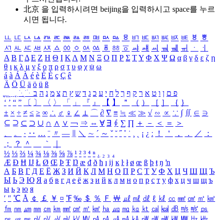
北京 을 입력하시려면
beijing
을 입력하시고 space를 누르
시면 됩니다.
ㅥ
ㅦ
ㅧ
ㅨ
ㅩ
ㅪ
ㅫ
ㅬ
ㅭ
ㅮ
ㅯ
ㅰ
ㅱ
ㅲ
ㅳ
ㅴ
ㅵ
ㅶ
ㅷ
ㅸ
ㅹ
ㅺ
ㅻ
ㅼ
ㅽ
ㅾ
ㅿ
ㆀ
ㆁ
ㆂ
ㆃ
ㆄ
ㆅ
ㆆ
ㆇ
ㆈ
ㆉ
ㆊ
ㆋ
ㆌ
ㆍ
ㆎ
Α
Β
Γ
Δ
Ε
Ζ
Η
Θ
Ι
Κ
Λ
Μ
Ν
Ξ
Ο
Π
Ρ
Σ
Τ
Υ
Φ
Χ
Ψ
Ω
α
β
γ
δ
ε
ζ
η
θ
ι
κ
λ
μ
ν
ξ
ο
π
ρ
σ
τ
υ
φ
χ
ψ
ω
á
à
Á
À
é
è
É
È
ç
Ç
ê
Ä
Ö
Ü
ä
ö
ü
ß
ְ
ֳ
ֲ
ֱ
ָ
ַ
ֵ
ֶ
ִ
ֹ
ּ
ֻ
ׂ
ׁ
ּ
ב
ה
נ
מ
צ
ת
ץ
ש
ד
ג
כ
ע
י
ח
ל
ך
ף
ק
ר
א
ט
ו
ן
ם
פ
‘
’
“
”
〔
〕
〈
〉
「
」
『
』
【
】
＂
（
）
［
］
｛
｝
±
×
÷
≠
≤
≥
∞
∴
♂
♀
∠
⊥
⌒
∂
∇
≡
≒
≪
≫
√
∽
∝
∵
∫
∬
∈
∋
⊆
⊇
⊂
⊃
∪
∩
∧
∨
￢
⇒
⇔
∀
∃
∮
∑
∏
＋
－
＜
＝
＞
、
。
·
‥
…
¨
〃
―
∥
＼
∼
´
～
ˇ
˘
˝
˚
˙
¸
˛
¡
¿
ː
！
＇
，
．
／
：
；
？
＾
＿
｀
｜
½
⅓
⅔
¼
¾
⅛
⅜
⅝
⅞
¹
²
³
⁴
ⁿ
₁
₂
₃
₄
Æ
Ð
Ħ
Ĳ
Ł
Ø
Œ
Þ
Ŧ
Ŋ
æ
đ
ð
ħ
ı
ĳ
ĸ
ŀ
ł
ø
œ
ß
þ
ŧ
ŋ
ŉ
А
Б
В
Г
Д
Е
Ё
Ж
З
И
Й
К
Л
М
Н
О
П
Р
С
Т
У
Ф
Х
Ц
Ч
Ш
Щ
Ъ
Ы
Ь
Э
Ю
Я
а
б
в
г
д
е
ё
ж
з
и
й
к
л
м
н
о
п
р
с
т
у
ф
х
ц
ч
ш
щ
ъ
ы
ь
э
ю
я
′
″
℃
Å
￠
￡
￥
¤
℉
‰
＄
％
Ｆ
￦
㎕
㎖
㎗
ℓ
㎘
㏄
㎣
㎤
㎥
㎦
㎙
㎚
㎛
㎜
㎝
㎞
㎟
㎠
㎡
㎢
㏊
㎍
㎎
㎏
㏏
㎈
㎉
㏈
㎧
㎨
㎰
㎱
㎲
㎳
㎴
㎵
㎶
㎷
㎸
㎹
㎀
㎁
㎂
㎃
㎄
㎺
㎻
㎽
㎾
㎿
㎐
㎑