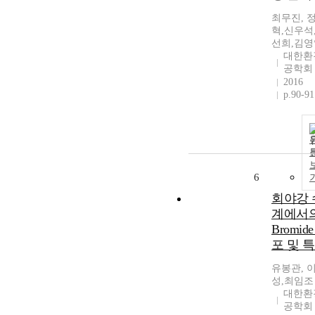
최무진, 
혁,신우석
선희,김영
대한환
공학회
2016
p.90-91
6
회야강 
계에서
Bromid
포 및 
유봉관, 
성,최임조
대한환
공학회