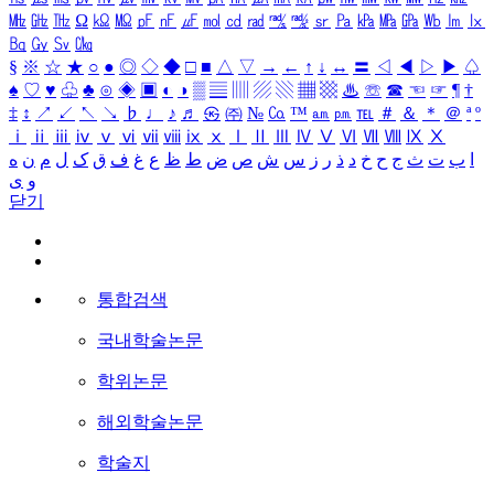
㎒
㎓
㎔
Ω
㏀
㏁
㎊
㎋
㎌
㏖
㏅
㎭
㎮
㎯
㏛
㎩
㎪
㎫
㎬
㏝
㏐
㏓
㏃
㏉
㏜
㏆
§
※
☆
★
○
●
◎
◇
◆
□
■
△
▽
→
←
↑
↓
↔
〓
◁
◀
▷
▶
♤
♠
♡
♥
♧
♣
⊙
◈
▣
◐
◑
▒
▤
▥
▨
▧
▦
▩
♨
☏
☎
☜
☞
¶
†
‡
↕
↗
↙
↖
↘
♭
♩
♪
♬
㉿
㈜
№
㏇
™
㏂
㏘
℡
＃
＆
＊
＠
ª
º
ⅰ
ⅱ
ⅲ
ⅳ
ⅴ
ⅵ
ⅶ
ⅷ
ⅸ
ⅹ
Ⅰ
Ⅱ
Ⅲ
Ⅳ
Ⅴ
Ⅵ
Ⅶ
Ⅷ
Ⅸ
Ⅹ
ا
ب
ت
ث
ج
ح
خ
د
ذ
ر
ز
س
ش
ص
ض
ط
ظ
ع
غ
ف
ق
ک
ل
م
ن
ه
و
ی
닫기
통합검색
국내학술논문
학위논문
해외학술논문
학술지