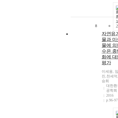
8
자연유
물과 미
물에 의
수은 종
화에 대
평가
이세용, 
진,천세억
승희
대한환
공학회
2016
p.96-97