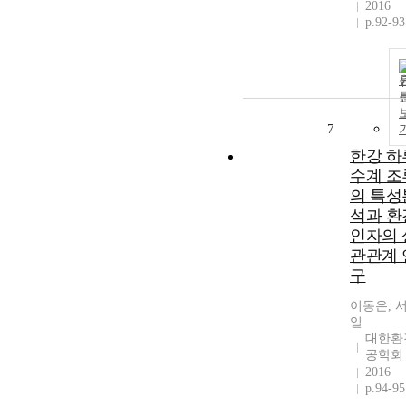
2016
p.92-93
7
한강 하
수계 조
의 특성
석과 환
인자의 
관관계 
구
이동은, 
일
대한환
공학회
2016
p.94-95