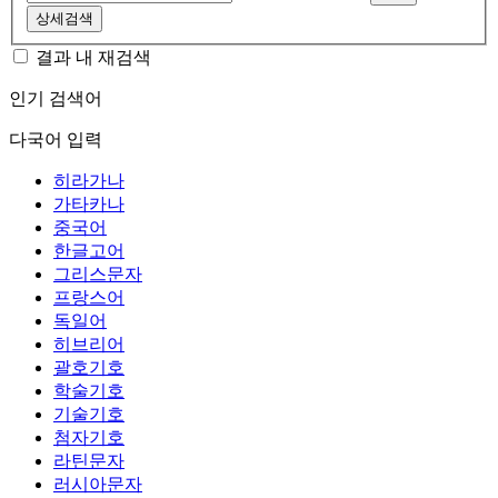
상세검색
결과 내 재검색
인기 검색어
다국어 입력
히라가나
가타카나
중국어
한글고어
그리스문자
프랑스어
독일어
히브리어
괄호기호
학술기호
기술기호
첨자기호
라틴문자
러시아문자