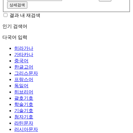
상세검색
결과 내 재검색
인기 검색어
다국어 입력
히라가나
가타카나
중국어
한글고어
그리스문자
프랑스어
독일어
히브리어
괄호기호
학술기호
기술기호
첨자기호
라틴문자
러시아문자