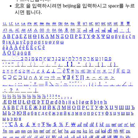
北京 을 입력하시려면
beijing
을 입력하시고 space를 누르
시면 됩니다.
ㅥ
ㅦ
ㅧ
ㅨ
ㅩ
ㅪ
ㅫ
ㅬ
ㅭ
ㅮ
ㅯ
ㅰ
ㅱ
ㅲ
ㅳ
ㅴ
ㅵ
ㅶ
ㅷ
ㅸ
ㅹ
ㅺ
ㅻ
ㅼ
ㅽ
ㅾ
ㅿ
ㆀ
ㆁ
ㆂ
ㆃ
ㆄ
ㆅ
ㆆ
ㆇ
ㆈ
ㆉ
ㆊ
ㆋ
ㆌ
ㆍ
ㆎ
Α
Β
Γ
Δ
Ε
Ζ
Η
Θ
Ι
Κ
Λ
Μ
Ν
Ξ
Ο
Π
Ρ
Σ
Τ
Υ
Φ
Χ
Ψ
Ω
α
β
γ
δ
ε
ζ
η
θ
ι
κ
λ
μ
ν
ξ
ο
π
ρ
σ
τ
υ
φ
χ
ψ
ω
á
à
Á
À
é
è
É
È
ç
Ç
ê
Ä
Ö
Ü
ä
ö
ü
ß
ְ
ֳ
ֲ
ֱ
ָ
ַ
ֵ
ֶ
ִ
ֹ
ּ
ֻ
ׂ
ׁ
ּ
ב
ה
נ
מ
צ
ת
ץ
ש
ד
ג
כ
ע
י
ח
ל
ך
ף
ק
ר
א
ט
ו
ן
ם
פ
‘
’
“
”
〔
〕
〈
〉
「
」
『
』
【
】
＂
（
）
［
］
｛
｝
±
×
÷
≠
≤
≥
∞
∴
♂
♀
∠
⊥
⌒
∂
∇
≡
≒
≪
≫
√
∽
∝
∵
∫
∬
∈
∋
⊆
⊇
⊂
⊃
∪
∩
∧
∨
￢
⇒
⇔
∀
∃
∮
∑
∏
＋
－
＜
＝
＞
、
。
·
‥
…
¨
〃
―
∥
＼
∼
´
～
ˇ
˘
˝
˚
˙
¸
˛
¡
¿
ː
！
＇
，
．
／
：
；
？
＾
＿
｀
｜
½
⅓
⅔
¼
¾
⅛
⅜
⅝
⅞
¹
²
³
⁴
ⁿ
₁
₂
₃
₄
Æ
Ð
Ħ
Ĳ
Ł
Ø
Œ
Þ
Ŧ
Ŋ
æ
đ
ð
ħ
ı
ĳ
ĸ
ŀ
ł
ø
œ
ß
þ
ŧ
ŋ
ŉ
А
Б
В
Г
Д
Е
Ё
Ж
З
И
Й
К
Л
М
Н
О
П
Р
С
Т
У
Ф
Х
Ц
Ч
Ш
Щ
Ъ
Ы
Ь
Э
Ю
Я
а
б
в
г
д
е
ё
ж
з
и
й
к
л
м
н
о
п
р
с
т
у
ф
х
ц
ч
ш
щ
ъ
ы
ь
э
ю
я
′
″
℃
Å
￠
￡
￥
¤
℉
‰
＄
％
Ｆ
￦
㎕
㎖
㎗
ℓ
㎘
㏄
㎣
㎤
㎥
㎦
㎙
㎚
㎛
㎜
㎝
㎞
㎟
㎠
㎡
㎢
㏊
㎍
㎎
㎏
㏏
㎈
㎉
㏈
㎧
㎨
㎰
㎱
㎲
㎳
㎴
㎵
㎶
㎷
㎸
㎹
㎀
㎁
㎂
㎃
㎄
㎺
㎻
㎽
㎾
㎿
㎐
㎑