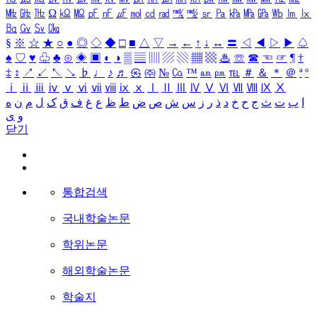
㎒
㎓
㎔
Ω
㏀
㏁
㎊
㎋
㎌
㏖
㏅
㎭
㎮
㎯
㏛
㎩
㎪
㎫
㎬
㏝
㏐
㏓
㏃
㏉
㏜
㏆
§
※
☆
★
○
●
◎
◇
◆
□
■
△
▽
→
←
↑
↓
↔
〓
◁
◀
▷
▶
♤
♠
♡
♥
♧
♣
⊙
◈
▣
◐
◑
▒
▤
▥
▨
▧
▦
▩
♨
☏
☎
☜
☞
¶
†
‡
↕
↗
↙
↖
↘
♭
♩
♪
♬
㉿
㈜
№
㏇
™
㏂
㏘
℡
＃
＆
＊
＠
ª
º
ⅰ
ⅱ
ⅲ
ⅳ
ⅴ
ⅵ
ⅶ
ⅷ
ⅸ
ⅹ
Ⅰ
Ⅱ
Ⅲ
Ⅳ
Ⅴ
Ⅵ
Ⅶ
Ⅷ
Ⅸ
Ⅹ
ا
ب
ت
ث
ج
ح
خ
د
ذ
ر
ز
س
ش
ص
ض
ط
ظ
ع
غ
ف
ق
ک
ل
م
ن
ه
و
ی
닫기
통합검색
국내학술논문
학위논문
해외학술논문
학술지