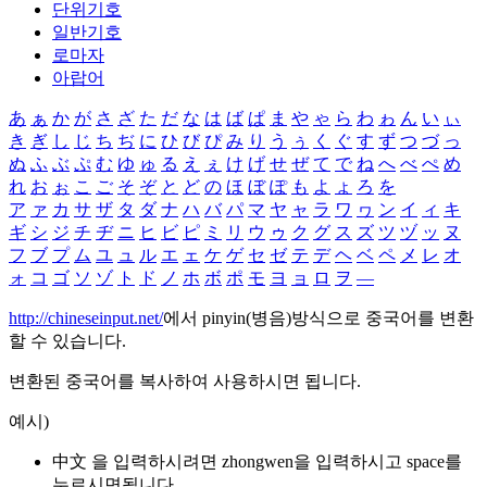
단위기호
일반기호
로마자
아랍어
あ
ぁ
か
が
さ
ざ
た
だ
な
は
ば
ぱ
ま
や
ゃ
ら
わ
ゎ
ん
い
ぃ
き
ぎ
し
じ
ち
ぢ
に
ひ
び
ぴ
み
り
う
ぅ
く
ぐ
す
ず
つ
づ
っ
ぬ
ふ
ぶ
ぷ
む
ゆ
ゅ
る
え
ぇ
け
げ
せ
ぜ
て
で
ね
へ
べ
ぺ
め
れ
お
ぉ
こ
ご
そ
ぞ
と
ど
の
ほ
ぼ
ぽ
も
よ
ょ
ろ
を
ア
ァ
カ
サ
ザ
タ
ダ
ナ
ハ
バ
パ
マ
ヤ
ャ
ラ
ワ
ヮ
ン
イ
ィ
キ
ギ
シ
ジ
チ
ヂ
ニ
ヒ
ビ
ピ
ミ
リ
ウ
ゥ
ク
グ
ス
ズ
ツ
ヅ
ッ
ヌ
フ
ブ
プ
ム
ユ
ュ
ル
エ
ェ
ケ
ゲ
セ
ゼ
テ
デ
ヘ
ベ
ペ
メ
レ
オ
ォ
コ
ゴ
ソ
ゾ
ト
ド
ノ
ホ
ボ
ポ
モ
ヨ
ョ
ロ
ヲ
―
http://chineseinput.net/
에서 pinyin(병음)방식으로 중국어를 변환
할 수 있습니다.
변환된 중국어를 복사하여 사용하시면 됩니다.
예시)
中文 을 입력하시려면
zhongwen
을 입력하시고 space를
누르시면됩니다.