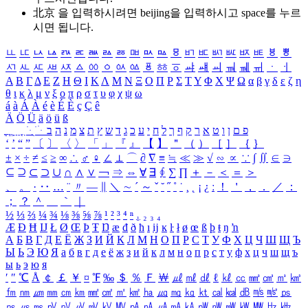
北京 을 입력하시려면
beijing
을 입력하시고 space를 누르
시면 됩니다.
ㅥ
ㅦ
ㅧ
ㅨ
ㅩ
ㅪ
ㅫ
ㅬ
ㅭ
ㅮ
ㅯ
ㅰ
ㅱ
ㅲ
ㅳ
ㅴ
ㅵ
ㅶ
ㅷ
ㅸ
ㅹ
ㅺ
ㅻ
ㅼ
ㅽ
ㅾ
ㅿ
ㆀ
ㆁ
ㆂ
ㆃ
ㆄ
ㆅ
ㆆ
ㆇ
ㆈ
ㆉ
ㆊ
ㆋ
ㆌ
ㆍ
ㆎ
Α
Β
Γ
Δ
Ε
Ζ
Η
Θ
Ι
Κ
Λ
Μ
Ν
Ξ
Ο
Π
Ρ
Σ
Τ
Υ
Φ
Χ
Ψ
Ω
α
β
γ
δ
ε
ζ
η
θ
ι
κ
λ
μ
ν
ξ
ο
π
ρ
σ
τ
υ
φ
χ
ψ
ω
á
à
Á
À
é
è
É
È
ç
Ç
ê
Ä
Ö
Ü
ä
ö
ü
ß
ְ
ֳ
ֲ
ֱ
ָ
ַ
ֵ
ֶ
ִ
ֹ
ּ
ֻ
ׂ
ׁ
ּ
ב
ה
נ
מ
צ
ת
ץ
ש
ד
ג
כ
ע
י
ח
ל
ך
ף
ק
ר
א
ט
ו
ן
ם
פ
‘
’
“
”
〔
〕
〈
〉
「
」
『
』
【
】
＂
（
）
［
］
｛
｝
±
×
÷
≠
≤
≥
∞
∴
♂
♀
∠
⊥
⌒
∂
∇
≡
≒
≪
≫
√
∽
∝
∵
∫
∬
∈
∋
⊆
⊇
⊂
⊃
∪
∩
∧
∨
￢
⇒
⇔
∀
∃
∮
∑
∏
＋
－
＜
＝
＞
、
。
·
‥
…
¨
〃
―
∥
＼
∼
´
～
ˇ
˘
˝
˚
˙
¸
˛
¡
¿
ː
！
＇
，
．
／
：
；
？
＾
＿
｀
｜
½
⅓
⅔
¼
¾
⅛
⅜
⅝
⅞
¹
²
³
⁴
ⁿ
₁
₂
₃
₄
Æ
Ð
Ħ
Ĳ
Ł
Ø
Œ
Þ
Ŧ
Ŋ
æ
đ
ð
ħ
ı
ĳ
ĸ
ŀ
ł
ø
œ
ß
þ
ŧ
ŋ
ŉ
А
Б
В
Г
Д
Е
Ё
Ж
З
И
Й
К
Л
М
Н
О
П
Р
С
Т
У
Ф
Х
Ц
Ч
Ш
Щ
Ъ
Ы
Ь
Э
Ю
Я
а
б
в
г
д
е
ё
ж
з
и
й
к
л
м
н
о
п
р
с
т
у
ф
х
ц
ч
ш
щ
ъ
ы
ь
э
ю
я
′
″
℃
Å
￠
￡
￥
¤
℉
‰
＄
％
Ｆ
￦
㎕
㎖
㎗
ℓ
㎘
㏄
㎣
㎤
㎥
㎦
㎙
㎚
㎛
㎜
㎝
㎞
㎟
㎠
㎡
㎢
㏊
㎍
㎎
㎏
㏏
㎈
㎉
㏈
㎧
㎨
㎰
㎱
㎲
㎳
㎴
㎵
㎶
㎷
㎸
㎹
㎀
㎁
㎂
㎃
㎄
㎺
㎻
㎽
㎾
㎿
㎐
㎑