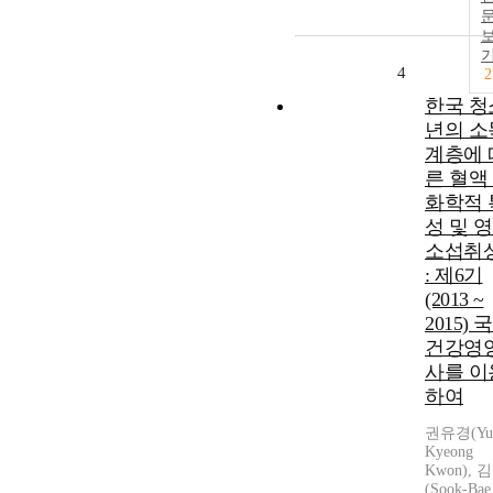
4
2
한국 청
년의 소
계층에 
른 혈액
화학적 
성 및 
소섭취
: 제6기
(2013 ~
2015) 
건강영
사를 이
하여
권유경(Yu
Kyeong
Kwon),
(Sook-Bae