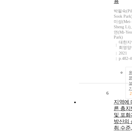
용
박필숙(Pil
Sook Park
미성(Mei-
Sheng Li
연(Mi-Yeo
Park)
대한지
회영양
2021
p.482-
6
2
지역에 
른 총지
및 포화
방산의 
취 수준,