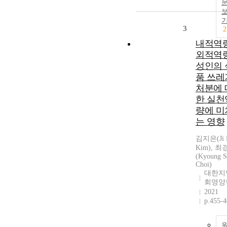
3
2
내적역
외적역
성인의 
품 쓰레
처분에 
한 실천
량에 미
는 영향
김지은(Ji 
Kim), 
(Kyoung 
Choi)
대한지
회영양
2021
p.455-