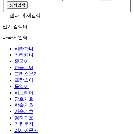
상세검색
결과 내 재검색
인기 검색어
다국어 입력
히라가나
가타카나
중국어
한글고어
그리스문자
프랑스어
독일어
히브리어
괄호기호
학술기호
기술기호
첨자기호
라틴문자
러시아문자