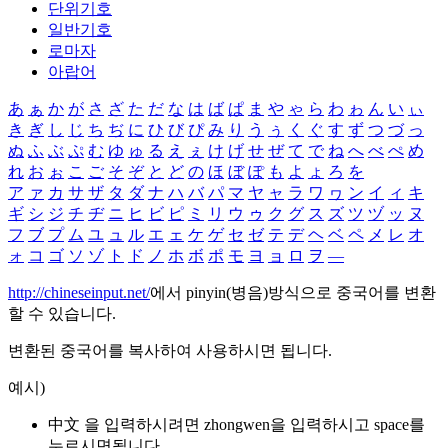
단위기호
일반기호
로마자
아랍어
あ
ぁ
か
が
さ
ざ
た
だ
な
は
ば
ぱ
ま
や
ゃ
ら
わ
ゎ
ん
い
ぃ
き
ぎ
し
じ
ち
ぢ
に
ひ
び
ぴ
み
り
う
ぅ
く
ぐ
す
ず
つ
づ
っ
ぬ
ふ
ぶ
ぷ
む
ゆ
ゅ
る
え
ぇ
け
げ
せ
ぜ
て
で
ね
へ
べ
ぺ
め
れ
お
ぉ
こ
ご
そ
ぞ
と
ど
の
ほ
ぼ
ぽ
も
よ
ょ
ろ
を
ア
ァ
カ
サ
ザ
タ
ダ
ナ
ハ
バ
パ
マ
ヤ
ャ
ラ
ワ
ヮ
ン
イ
ィ
キ
ギ
シ
ジ
チ
ヂ
ニ
ヒ
ビ
ピ
ミ
リ
ウ
ゥ
ク
グ
ス
ズ
ツ
ヅ
ッ
ヌ
フ
ブ
プ
ム
ユ
ュ
ル
エ
ェ
ケ
ゲ
セ
ゼ
テ
デ
ヘ
ベ
ペ
メ
レ
オ
ォ
コ
ゴ
ソ
ゾ
ト
ド
ノ
ホ
ボ
ポ
モ
ヨ
ョ
ロ
ヲ
―
http://chineseinput.net/
에서 pinyin(병음)방식으로 중국어를 변환
할 수 있습니다.
변환된 중국어를 복사하여 사용하시면 됩니다.
예시)
中文 을 입력하시려면
zhongwen
을 입력하시고 space를
누르시면됩니다.