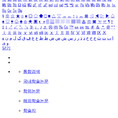
㎒
㎓
㎔
Ω
㏀
㏁
㎊
㎋
㎌
㏖
㏅
㎭
㎮
㎯
㏛
㎩
㎪
㎫
㎬
㏝
㏐
㏓
㏃
㏉
㏜
㏆
§
※
☆
★
○
●
◎
◇
◆
□
■
△
▽
→
←
↑
↓
↔
〓
◁
◀
▷
▶
♤
♠
♡
♥
♧
♣
⊙
◈
▣
◐
◑
▒
▤
▥
▨
▧
▦
▩
♨
☏
☎
☜
☞
¶
†
‡
↕
↗
↙
↖
↘
♭
♩
♪
♬
㉿
㈜
№
㏇
™
㏂
㏘
℡
＃
＆
＊
＠
ª
º
ⅰ
ⅱ
ⅲ
ⅳ
ⅴ
ⅵ
ⅶ
ⅷ
ⅸ
ⅹ
Ⅰ
Ⅱ
Ⅲ
Ⅳ
Ⅴ
Ⅵ
Ⅶ
Ⅷ
Ⅸ
Ⅹ
ا
ب
ت
ث
ج
ح
خ
د
ذ
ر
ز
س
ش
ص
ض
ط
ظ
ع
غ
ف
ق
ک
ل
م
ن
ه
و
ی
닫기
통합검색
국내학술논문
학위논문
해외학술논문
학술지