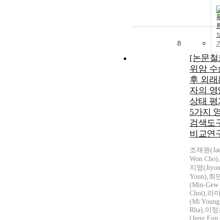
8
[논문철
위암 수
후 외래
자의 영
상태 평
5가지 
검색도
비교연
조재원(Ja
Won Cho)
지영(Jiyou
Youn),
(Min-Gew
Choi),라
(Mi Young
Rha),이
(Jung Eun