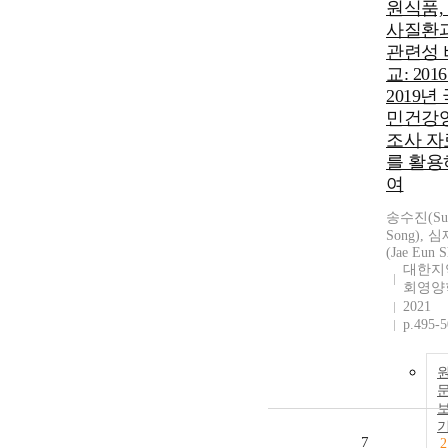
원식품,
사질환
관련성 
교: 2016
2019년
민건강
조사 자
를 활용
여
송수진(SuJ
Song), 
(Jae Eun 
대한지
회영양
2021
p.495-
7
2