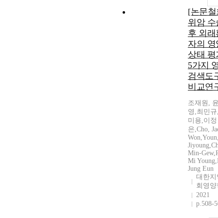
[논문철
위암 수
후 외래
자의 영
상태 평
5가지 
검색도
비교연
조재원, 
영,최민규
미용,이정
은,Cho, Ja
Won,Youn
Jiyoung,Ch
Min-Gew,
Mi Young,
Jung Eun
대한지
회영양
2021
p.508-