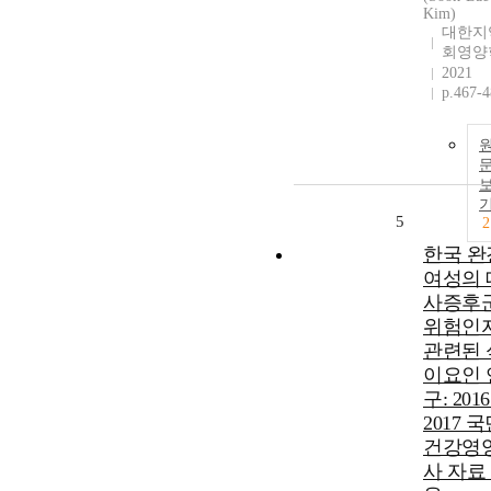
Kim)
대한지
회영양
2021
p.467-
5
2
한국 완
여성의 
사증후
위험인
관련된 
이요인 
구: 2016
2017 
건강영
사 자료