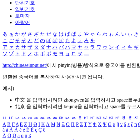
단위기호
일반기호
로마자
아랍어
あ
ぁ
か
が
さ
ざ
た
だ
な
は
ば
ぱ
ま
や
ゃ
ら
わ
ゎ
ん
い
ぃ
き
こ
ご
そ
ぞ
と
ど
の
ほ
ぼ
ぽ
も
よ
ょ
ろ
を
ア
ァ
カ
サ
ザ
タ
ダ
ナ
ハ
バ
パ
マ
ヤ
ャ
ラ
ワ
ヮ
ン
イ
ィ
キ
ギ
ソ
ゾ
ト
ド
ノ
ホ
ボ
ポ
モ
ヨ
ョ
ロ
ヲ
―
http://chineseinput.net/
에서 pinyin(병음)방식으로 중국어를 변환
변환된 중국어를 복사하여 사용하시면 됩니다.
예시)
中文 을 입력하시려면
zhongwen
을 입력하시고 space를
北京 을 입력하시려면
beijing
을 입력하시고 space를 누르
ㅥ
ㅦ
ㅧ
ㅨ
ㅩ
ㅪ
ㅫ
ㅬ
ㅭ
ㅮ
ㅯ
ㅰ
ㅱ
ㅲ
ㅳ
ㅴ
ㅵ
ㅶ
ㅷ
ㅸ
ㅹ
ㅺ
Α
Β
Γ
Δ
Ε
Ζ
Η
Θ
Ι
Κ
Λ
Μ
Ν
Ξ
Ο
Π
Ρ
Σ
Τ
Υ
Φ
Χ
Ψ
Ω
α
β
γ
δ
ε
ζ
η
á
à
Á
À
é
è
É
È
ç
Ç
ê
Ä
Ö
Ü
ä
ö
ü
ß