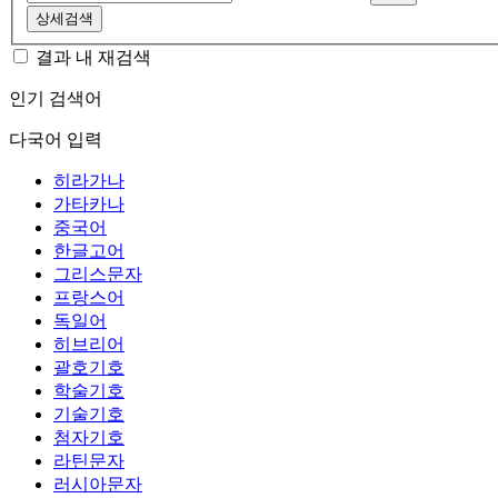
상세검색
결과 내 재검색
인기 검색어
다국어 입력
히라가나
가타카나
중국어
한글고어
그리스문자
프랑스어
독일어
히브리어
괄호기호
학술기호
기술기호
첨자기호
라틴문자
러시아문자