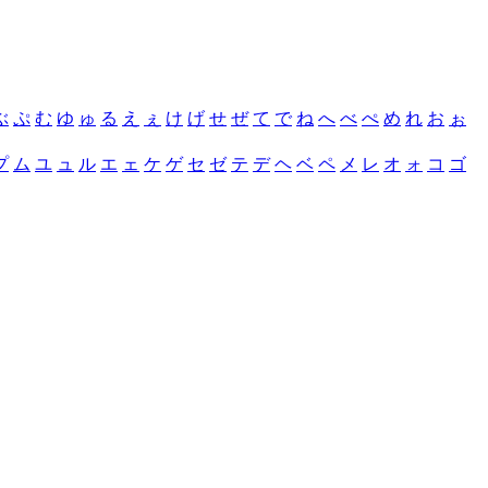
ぶ
ぷ
む
ゆ
ゅ
る
え
ぇ
け
げ
せ
ぜ
て
で
ね
へ
べ
ぺ
め
れ
お
ぉ
プ
ム
ユ
ュ
ル
エ
ェ
ケ
ゲ
セ
ゼ
テ
デ
ヘ
ベ
ペ
メ
レ
オ
ォ
コ
ゴ