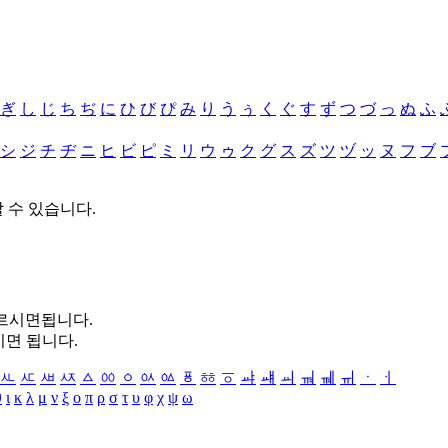
ぎ
し
じ
ち
ぢ
に
ひ
び
ぴ
み
り
う
ぅ
く
ぐ
す
ず
つ
づ
っ
ぬ
ふ
シ
ジ
チ
ヂ
ニ
ヒ
ビ
ピ
ミ
リ
ウ
ゥ
ク
グ
ス
ズ
ツ
ヅ
ッ
ヌ
フ
ブ
할 수 있습니다.
누르시면됩니다.
시면 됩니다.
ㅻ
ㅼ
ㅽ
ㅾ
ㅿ
ㆀ
ㆁ
ㆂ
ㆃ
ㆄ
ㆅ
ㆆ
ㆇ
ㆈ
ㆉ
ㆊ
ㆋ
ㆌ
ㆍ
ㆎ
θ
ι
κ
λ
μ
ν
ξ
ο
π
ρ
σ
τ
υ
φ
χ
ψ
ω