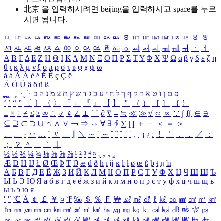
北京 을 입력하시려면
beijing
을 입력하시고 space를 누르
시면 됩니다.
ㅥ
ㅦ
ㅧ
ㅨ
ㅩ
ㅪ
ㅫ
ㅬ
ㅭ
ㅮ
ㅯ
ㅰ
ㅱ
ㅲ
ㅳ
ㅴ
ㅵ
ㅶ
ㅷ
ㅸ
ㅹ
ㅺ
ㅻ
ㅼ
ㅽ
ㅾ
ㅿ
ㆀ
ㆁ
ㆂ
ㆃ
ㆄ
ㆅ
ㆆ
ㆇ
ㆈ
ㆉ
ㆊ
ㆋ
ㆌ
ㆍ
ㆎ
Α
Β
Γ
Δ
Ε
Ζ
Η
Θ
Ι
Κ
Λ
Μ
Ν
Ξ
Ο
Π
Ρ
Σ
Τ
Υ
Φ
Χ
Ψ
Ω
α
β
γ
δ
ε
ζ
η
θ
ι
κ
λ
μ
ν
ξ
ο
π
ρ
σ
τ
υ
φ
χ
ψ
ω
á
à
Á
À
é
è
É
È
ç
Ç
ê
Ä
Ö
Ü
ä
ö
ü
ß
ְ
ֳ
ֲ
ֱ
ָ
ַ
ֵ
ֶ
ִ
ֹ
ּ
ֻ
ׂ
ׁ
ּ
ב
ה
נ
מ
צ
ת
ץ
ש
ד
ג
כ
ע
י
ח
ל
ך
ף
ק
ר
א
ט
ו
ן
ם
פ
‘
’
“
”
〔
〕
〈
〉
「
」
『
』
【
】
＂
（
）
［
］
｛
｝
±
×
÷
≠
≤
≥
∞
∴
♂
♀
∠
⊥
⌒
∂
∇
≡
≒
≪
≫
√
∽
∝
∵
∫
∬
∈
∋
⊆
⊇
⊂
⊃
∪
∩
∧
∨
￢
⇒
⇔
∀
∃
∮
∑
∏
＋
－
＜
＝
＞
、
。
·
‥
…
¨
〃
―
∥
＼
∼
´
～
ˇ
˘
˝
˚
˙
¸
˛
¡
¿
ː
！
＇
，
．
／
：
；
？
＾
＿
｀
｜
½
⅓
⅔
¼
¾
⅛
⅜
⅝
⅞
¹
²
³
⁴
ⁿ
₁
₂
₃
₄
Æ
Ð
Ħ
Ĳ
Ł
Ø
Œ
Þ
Ŧ
Ŋ
æ
đ
ð
ħ
ı
ĳ
ĸ
ŀ
ł
ø
œ
ß
þ
ŧ
ŋ
ŉ
А
Б
В
Г
Д
Е
Ё
Ж
З
И
Й
К
Л
М
Н
О
П
Р
С
Т
У
Ф
Х
Ц
Ч
Ш
Щ
Ъ
Ы
Ь
Э
Ю
Я
а
б
в
г
д
е
ё
ж
з
и
й
к
л
м
н
о
п
р
с
т
у
ф
х
ц
ч
ш
щ
ъ
ы
ь
э
ю
я
′
″
℃
Å
￠
￡
￥
¤
℉
‰
＄
％
Ｆ
￦
㎕
㎖
㎗
ℓ
㎘
㏄
㎣
㎤
㎥
㎦
㎙
㎚
㎛
㎜
㎝
㎞
㎟
㎠
㎡
㎢
㏊
㎍
㎎
㎏
㏏
㎈
㎉
㏈
㎧
㎨
㎰
㎱
㎲
㎳
㎴
㎵
㎶
㎷
㎸
㎹
㎀
㎁
㎂
㎃
㎄
㎺
㎻
㎽
㎾
㎿
㎐
㎑