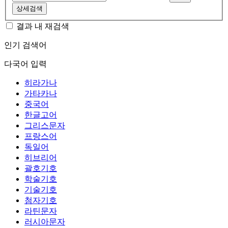
상세검색
결과 내 재검색
인기 검색어
다국어 입력
히라가나
가타카나
중국어
한글고어
그리스문자
프랑스어
독일어
히브리어
괄호기호
학술기호
기술기호
첨자기호
라틴문자
러시아문자