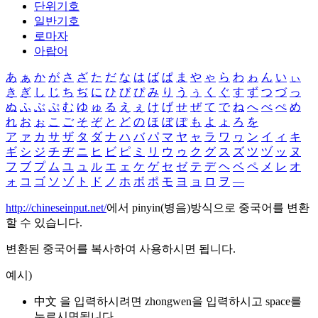
단위기호
일반기호
로마자
아랍어
あ
ぁ
か
が
さ
ざ
た
だ
な
は
ば
ぱ
ま
や
ゃ
ら
わ
ゎ
ん
い
ぃ
き
ぎ
し
じ
ち
ぢ
に
ひ
び
ぴ
み
り
う
ぅ
く
ぐ
す
ず
つ
づ
っ
ぬ
ふ
ぶ
ぷ
む
ゆ
ゅ
る
え
ぇ
け
げ
せ
ぜ
て
で
ね
へ
べ
ぺ
め
れ
お
ぉ
こ
ご
そ
ぞ
と
ど
の
ほ
ぼ
ぽ
も
よ
ょ
ろ
を
ア
ァ
カ
サ
ザ
タ
ダ
ナ
ハ
バ
パ
マ
ヤ
ャ
ラ
ワ
ヮ
ン
イ
ィ
キ
ギ
シ
ジ
チ
ヂ
ニ
ヒ
ビ
ピ
ミ
リ
ウ
ゥ
ク
グ
ス
ズ
ツ
ヅ
ッ
ヌ
フ
ブ
プ
ム
ユ
ュ
ル
エ
ェ
ケ
ゲ
セ
ゼ
テ
デ
ヘ
ベ
ペ
メ
レ
オ
ォ
コ
ゴ
ソ
ゾ
ト
ド
ノ
ホ
ボ
ポ
モ
ヨ
ョ
ロ
ヲ
―
http://chineseinput.net/
에서 pinyin(병음)방식으로 중국어를 변환
할 수 있습니다.
변환된 중국어를 복사하여 사용하시면 됩니다.
예시)
中文 을 입력하시려면
zhongwen
을 입력하시고 space를
누르시면됩니다.