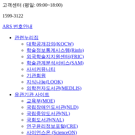
고객센터 (평일: 09:00~18:00)
1599-3122
ARS 번호안내
관련누리집
대학공개강의(KOCW)
학술정보통계시스템(Rinfo)
외국학술지지원센터(FRIC)
학술관계분석서비스(SAM)
사서커뮤니티
기관회원
지식나눔(LOOK)
의학전자도서관(MEDLIS)
유관기관 사이트
교육부(MOE)
국립장애인도서관(NLD)
국립중앙도서관(NL)
국회도서관(NAL)
연구윤리정보포털(CRE)
사이언스온 (ScienceON)