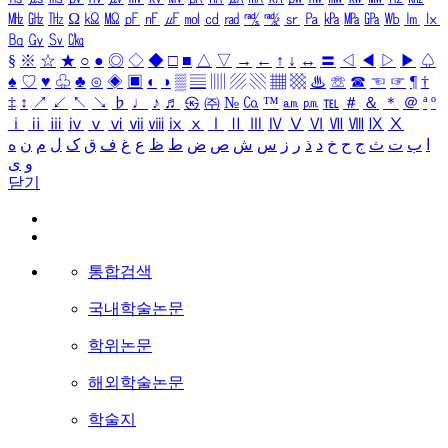
㎒
㎓
㎔
Ω
㏀
㏁
㎊
㎋
㎌
㏖
㏅
㎭
㎮
㎯
㏛
㎩
㎪
㎫
㎬
㏝
㏐
㏓
㏃
㏉
㏜
㏆
§
※
☆
★
○
●
◎
◇
◆
□
■
△
▽
→
←
↑
↓
↔
〓
◁
◀
▷
▶
♤
♠
♡
♥
♧
♣
⊙
◈
▣
◐
◑
▒
▤
▥
▨
▧
▦
▩
♨
☏
☎
☜
☞
¶
†
‡
↕
↗
↙
↖
↘
♭
♩
♪
♬
㉿
㈜
№
㏇
™
㏂
㏘
℡
＃
＆
＊
＠
ª
º
ⅰ
ⅱ
ⅲ
ⅳ
ⅴ
ⅵ
ⅶ
ⅷ
ⅸ
ⅹ
Ⅰ
Ⅱ
Ⅲ
Ⅳ
Ⅴ
Ⅵ
Ⅶ
Ⅷ
Ⅸ
Ⅹ
ا
ب
ت
ث
ج
ح
خ
د
ذ
ر
ز
س
ش
ص
ض
ط
ظ
ع
غ
ف
ق
ک
ل
م
ن
ه
و
ی
닫기
통합검색
국내학술논문
학위논문
해외학술논문
학술지