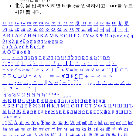
北京 을 입력하시려면
beijing
을 입력하시고 space를 누르
시면 됩니다.
ㅥ
ㅦ
ㅧ
ㅨ
ㅩ
ㅪ
ㅫ
ㅬ
ㅭ
ㅮ
ㅯ
ㅰ
ㅱ
ㅲ
ㅳ
ㅴ
ㅵ
ㅶ
ㅷ
ㅸ
ㅹ
ㅺ
ㅻ
ㅼ
ㅽ
ㅾ
ㅿ
ㆀ
ㆁ
ㆂ
ㆃ
ㆄ
ㆅ
ㆆ
ㆇ
ㆈ
ㆉ
ㆊ
ㆋ
ㆌ
ㆍ
ㆎ
Α
Β
Γ
Δ
Ε
Ζ
Η
Θ
Ι
Κ
Λ
Μ
Ν
Ξ
Ο
Π
Ρ
Σ
Τ
Υ
Φ
Χ
Ψ
Ω
α
β
γ
δ
ε
ζ
η
θ
ι
κ
λ
μ
ν
ξ
ο
π
ρ
σ
τ
υ
φ
χ
ψ
ω
á
à
Á
À
é
è
É
È
ç
Ç
ê
Ä
Ö
Ü
ä
ö
ü
ß
ְ
ֳ
ֲ
ֱ
ָ
ַ
ֵ
ֶ
ִ
ֹ
ּ
ֻ
ׂ
ׁ
ּ
ב
ה
נ
מ
צ
ת
ץ
ש
ד
ג
כ
ע
י
ח
ל
ך
ף
ק
ר
א
ט
ו
ן
ם
פ
‘
’
“
”
〔
〕
〈
〉
「
」
『
』
【
】
＂
（
）
［
］
｛
｝
±
×
÷
≠
≤
≥
∞
∴
♂
♀
∠
⊥
⌒
∂
∇
≡
≒
≪
≫
√
∽
∝
∵
∫
∬
∈
∋
⊆
⊇
⊂
⊃
∪
∩
∧
∨
￢
⇒
⇔
∀
∃
∮
∑
∏
＋
－
＜
＝
＞
、
。
·
‥
…
¨
〃
―
∥
＼
∼
´
～
ˇ
˘
˝
˚
˙
¸
˛
¡
¿
ː
！
＇
，
．
／
：
；
？
＾
＿
｀
｜
½
⅓
⅔
¼
¾
⅛
⅜
⅝
⅞
¹
²
³
⁴
ⁿ
₁
₂
₃
₄
Æ
Ð
Ħ
Ĳ
Ł
Ø
Œ
Þ
Ŧ
Ŋ
æ
đ
ð
ħ
ı
ĳ
ĸ
ŀ
ł
ø
œ
ß
þ
ŧ
ŋ
ŉ
А
Б
В
Г
Д
Е
Ё
Ж
З
И
Й
К
Л
М
Н
О
П
Р
С
Т
У
Ф
Х
Ц
Ч
Ш
Щ
Ъ
Ы
Ь
Э
Ю
Я
а
б
в
г
д
е
ё
ж
з
и
й
к
л
м
н
о
п
р
с
т
у
ф
х
ц
ч
ш
щ
ъ
ы
ь
э
ю
я
′
″
℃
Å
￠
￡
￥
¤
℉
‰
＄
％
Ｆ
￦
㎕
㎖
㎗
ℓ
㎘
㏄
㎣
㎤
㎥
㎦
㎙
㎚
㎛
㎜
㎝
㎞
㎟
㎠
㎡
㎢
㏊
㎍
㎎
㎏
㏏
㎈
㎉
㏈
㎧
㎨
㎰
㎱
㎲
㎳
㎴
㎵
㎶
㎷
㎸
㎹
㎀
㎁
㎂
㎃
㎄
㎺
㎻
㎽
㎾
㎿
㎐
㎑