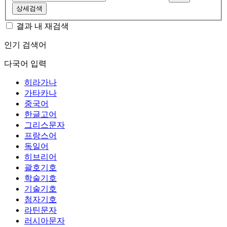
상세검색
결과 내 재검색
인기 검색어
다국어 입력
히라가나
가타카나
중국어
한글고어
그리스문자
프랑스어
독일어
히브리어
괄호기호
학술기호
기술기호
첨자기호
라틴문자
러시아문자