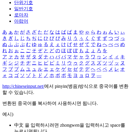
단위기호
일반기호
로마자
아랍어
あ
ぁ
か
が
さ
ざ
た
だ
な
は
ば
ぱ
ま
や
ゃ
ら
わ
ゎ
ん
い
ぃ
き
ぎ
し
じ
ち
ぢ
に
ひ
び
ぴ
み
り
う
ぅ
く
ぐ
す
ず
つ
づ
っ
ぬ
ふ
ぶ
ぷ
む
ゆ
ゅ
る
え
ぇ
け
げ
せ
ぜ
て
で
ね
へ
べ
ぺ
め
れ
お
ぉ
こ
ご
そ
ぞ
と
ど
の
ほ
ぼ
ぽ
も
よ
ょ
ろ
を
ア
ァ
カ
サ
ザ
タ
ダ
ナ
ハ
バ
パ
マ
ヤ
ャ
ラ
ワ
ヮ
ン
イ
ィ
キ
ギ
シ
ジ
チ
ヂ
ニ
ヒ
ビ
ピ
ミ
リ
ウ
ゥ
ク
グ
ス
ズ
ツ
ヅ
ッ
ヌ
フ
ブ
プ
ム
ユ
ュ
ル
エ
ェ
ケ
ゲ
セ
ゼ
テ
デ
ヘ
ベ
ペ
メ
レ
オ
ォ
コ
ゴ
ソ
ゾ
ト
ド
ノ
ホ
ボ
ポ
モ
ヨ
ョ
ロ
ヲ
―
http://chineseinput.net/
에서 pinyin(병음)방식으로 중국어를 변환
할 수 있습니다.
변환된 중국어를 복사하여 사용하시면 됩니다.
예시)
中文 을 입력하시려면
zhongwen
을 입력하시고 space를
누르시면됩니다.