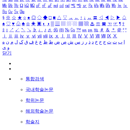
㎒
㎓
㎔
Ω
㏀
㏁
㎊
㎋
㎌
㏖
㏅
㎭
㎮
㎯
㏛
㎩
㎪
㎫
㎬
㏝
㏐
㏓
㏃
㏉
㏜
㏆
§
※
☆
★
○
●
◎
◇
◆
□
■
△
▽
→
←
↑
↓
↔
〓
◁
◀
▷
▶
♤
♠
♡
♥
♧
♣
⊙
◈
▣
◐
◑
▒
▤
▥
▨
▧
▦
▩
♨
☏
☎
☜
☞
¶
†
‡
↕
↗
↙
↖
↘
♭
♩
♪
♬
㉿
㈜
№
㏇
™
㏂
㏘
℡
＃
＆
＊
＠
ª
º
ⅰ
ⅱ
ⅲ
ⅳ
ⅴ
ⅵ
ⅶ
ⅷ
ⅸ
ⅹ
Ⅰ
Ⅱ
Ⅲ
Ⅳ
Ⅴ
Ⅵ
Ⅶ
Ⅷ
Ⅸ
Ⅹ
ا
ب
ت
ث
ج
ح
خ
د
ذ
ر
ز
س
ش
ص
ض
ط
ظ
ع
غ
ف
ق
ک
ل
م
ن
ه
و
ی
닫기
통합검색
국내학술논문
학위논문
해외학술논문
학술지