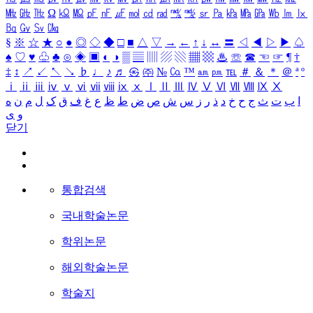
㎒
㎓
㎔
Ω
㏀
㏁
㎊
㎋
㎌
㏖
㏅
㎭
㎮
㎯
㏛
㎩
㎪
㎫
㎬
㏝
㏐
㏓
㏃
㏉
㏜
㏆
§
※
☆
★
○
●
◎
◇
◆
□
■
△
▽
→
←
↑
↓
↔
〓
◁
◀
▷
▶
♤
♠
♡
♥
♧
♣
⊙
◈
▣
◐
◑
▒
▤
▥
▨
▧
▦
▩
♨
☏
☎
☜
☞
¶
†
‡
↕
↗
↙
↖
↘
♭
♩
♪
♬
㉿
㈜
№
㏇
™
㏂
㏘
℡
＃
＆
＊
＠
ª
º
ⅰ
ⅱ
ⅲ
ⅳ
ⅴ
ⅵ
ⅶ
ⅷ
ⅸ
ⅹ
Ⅰ
Ⅱ
Ⅲ
Ⅳ
Ⅴ
Ⅵ
Ⅶ
Ⅷ
Ⅸ
Ⅹ
ا
ب
ت
ث
ج
ح
خ
د
ذ
ر
ز
س
ش
ص
ض
ط
ظ
ع
غ
ف
ق
ک
ل
م
ن
ه
و
ی
닫기
통합검색
국내학술논문
학위논문
해외학술논문
학술지