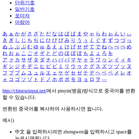
단위기호
일반기호
로마자
아랍어
あ
ぁ
か
が
さ
ざ
た
だ
な
は
ば
ぱ
ま
や
ゃ
ら
わ
ゎ
ん
い
ぃ
き
ぎ
し
じ
ち
ぢ
に
ひ
び
ぴ
み
り
う
ぅ
く
ぐ
す
ず
つ
づ
っ
ぬ
ふ
ぶ
ぷ
む
ゆ
ゅ
る
え
ぇ
け
げ
せ
ぜ
て
で
ね
へ
べ
ぺ
め
れ
お
ぉ
こ
ご
そ
ぞ
と
ど
の
ほ
ぼ
ぽ
も
よ
ょ
ろ
を
ア
ァ
カ
サ
ザ
タ
ダ
ナ
ハ
バ
パ
マ
ヤ
ャ
ラ
ワ
ヮ
ン
イ
ィ
キ
ギ
シ
ジ
チ
ヂ
ニ
ヒ
ビ
ピ
ミ
リ
ウ
ゥ
ク
グ
ス
ズ
ツ
ヅ
ッ
ヌ
フ
ブ
プ
ム
ユ
ュ
ル
エ
ェ
ケ
ゲ
セ
ゼ
テ
デ
ヘ
ベ
ペ
メ
レ
オ
ォ
コ
ゴ
ソ
ゾ
ト
ド
ノ
ホ
ボ
ポ
モ
ヨ
ョ
ロ
ヲ
―
http://chineseinput.net/
에서 pinyin(병음)방식으로 중국어를 변환
할 수 있습니다.
변환된 중국어를 복사하여 사용하시면 됩니다.
예시)
中文 을 입력하시려면
zhongwen
을 입력하시고 space를
누르시면됩니다.