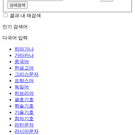
상세검색
결과 내 재검색
인기 검색어
다국어 입력
히라가나
가타카나
중국어
한글고어
그리스문자
프랑스어
독일어
히브리어
괄호기호
학술기호
기술기호
첨자기호
라틴문자
러시아문자