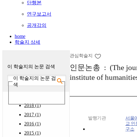
단행본
연구보고서
공개강의
home
학술지 상세
관심학술지
인문논총 : (The journ
이 학술지의 논문 검색
institute of humanitie
이 학술지의 논문 검
색
2018 (1)
2017 (1)
발행기관
서울
2016 (1)
교 
구소
2015 (1)