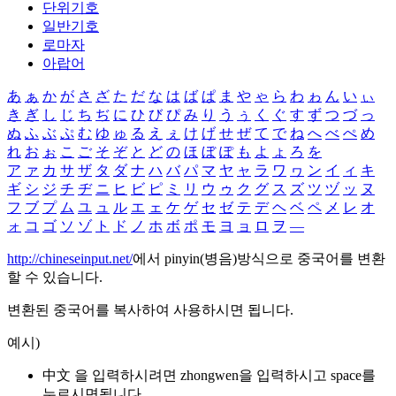
단위기호
일반기호
로마자
아랍어
あ
ぁ
か
が
さ
ざ
た
だ
な
は
ば
ぱ
ま
や
ゃ
ら
わ
ゎ
ん
い
ぃ
き
ぎ
し
じ
ち
ぢ
に
ひ
び
ぴ
み
り
う
ぅ
く
ぐ
す
ず
つ
づ
っ
ぬ
ふ
ぶ
ぷ
む
ゆ
ゅ
る
え
ぇ
け
げ
せ
ぜ
て
で
ね
へ
べ
ぺ
め
れ
お
ぉ
こ
ご
そ
ぞ
と
ど
の
ほ
ぼ
ぽ
も
よ
ょ
ろ
を
ア
ァ
カ
サ
ザ
タ
ダ
ナ
ハ
バ
パ
マ
ヤ
ャ
ラ
ワ
ヮ
ン
イ
ィ
キ
ギ
シ
ジ
チ
ヂ
ニ
ヒ
ビ
ピ
ミ
リ
ウ
ゥ
ク
グ
ス
ズ
ツ
ヅ
ッ
ヌ
フ
ブ
プ
ム
ユ
ュ
ル
エ
ェ
ケ
ゲ
セ
ゼ
テ
デ
ヘ
ベ
ペ
メ
レ
オ
ォ
コ
ゴ
ソ
ゾ
ト
ド
ノ
ホ
ボ
ポ
モ
ヨ
ョ
ロ
ヲ
―
http://chineseinput.net/
에서 pinyin(병음)방식으로 중국어를 변환
할 수 있습니다.
변환된 중국어를 복사하여 사용하시면 됩니다.
예시)
中文 을 입력하시려면
zhongwen
을 입력하시고 space를
누르시면됩니다.