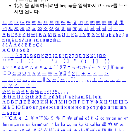
北京 을 입력하시려면
beijing
을 입력하시고 space를 누르
시면 됩니다.
ㅥ
ㅦ
ㅧ
ㅨ
ㅩ
ㅪ
ㅫ
ㅬ
ㅭ
ㅮ
ㅯ
ㅰ
ㅱ
ㅲ
ㅳ
ㅴ
ㅵ
ㅶ
ㅷ
ㅸ
ㅹ
ㅺ
ㅻ
ㅼ
ㅽ
ㅾ
ㅿ
ㆀ
ㆁ
ㆂ
ㆃ
ㆄ
ㆅ
ㆆ
ㆇ
ㆈ
ㆉ
ㆊ
ㆋ
ㆌ
ㆍ
ㆎ
Α
Β
Γ
Δ
Ε
Ζ
Η
Θ
Ι
Κ
Λ
Μ
Ν
Ξ
Ο
Π
Ρ
Σ
Τ
Υ
Φ
Χ
Ψ
Ω
α
β
γ
δ
ε
ζ
η
θ
ι
κ
λ
μ
ν
ξ
ο
π
ρ
σ
τ
υ
φ
χ
ψ
ω
á
à
Á
À
é
è
É
È
ç
Ç
ê
Ä
Ö
Ü
ä
ö
ü
ß
ְ
ֳ
ֲ
ֱ
ָ
ַ
ֵ
ֶ
ִ
ֹ
ּ
ֻ
ׂ
ׁ
ּ
ב
ה
נ
מ
צ
ת
ץ
ש
ד
ג
כ
ע
י
ח
ל
ך
ף
ק
ר
א
ט
ו
ן
ם
פ
‘
’
“
”
〔
〕
〈
〉
「
」
『
』
【
】
＂
（
）
［
］
｛
｝
±
×
÷
≠
≤
≥
∞
∴
♂
♀
∠
⊥
⌒
∂
∇
≡
≒
≪
≫
√
∽
∝
∵
∫
∬
∈
∋
⊆
⊇
⊂
⊃
∪
∩
∧
∨
￢
⇒
⇔
∀
∃
∮
∑
∏
＋
－
＜
＝
＞
、
。
·
‥
…
¨
〃
―
∥
＼
∼
´
～
ˇ
˘
˝
˚
˙
¸
˛
¡
¿
ː
！
＇
，
．
／
：
；
？
＾
＿
｀
｜
½
⅓
⅔
¼
¾
⅛
⅜
⅝
⅞
¹
²
³
⁴
ⁿ
₁
₂
₃
₄
Æ
Ð
Ħ
Ĳ
Ł
Ø
Œ
Þ
Ŧ
Ŋ
æ
đ
ð
ħ
ı
ĳ
ĸ
ŀ
ł
ø
œ
ß
þ
ŧ
ŋ
ŉ
А
Б
В
Г
Д
Е
Ё
Ж
З
И
Й
К
Л
М
Н
О
П
Р
С
Т
У
Ф
Х
Ц
Ч
Ш
Щ
Ъ
Ы
Ь
Э
Ю
Я
а
б
в
г
д
е
ё
ж
з
и
й
к
л
м
н
о
п
р
с
т
у
ф
х
ц
ч
ш
щ
ъ
ы
ь
э
ю
я
′
″
℃
Å
￠
￡
￥
¤
℉
‰
＄
％
Ｆ
￦
㎕
㎖
㎗
ℓ
㎘
㏄
㎣
㎤
㎥
㎦
㎙
㎚
㎛
㎜
㎝
㎞
㎟
㎠
㎡
㎢
㏊
㎍
㎎
㎏
㏏
㎈
㎉
㏈
㎧
㎨
㎰
㎱
㎲
㎳
㎴
㎵
㎶
㎷
㎸
㎹
㎀
㎁
㎂
㎃
㎄
㎺
㎻
㎽
㎾
㎿
㎐
㎑