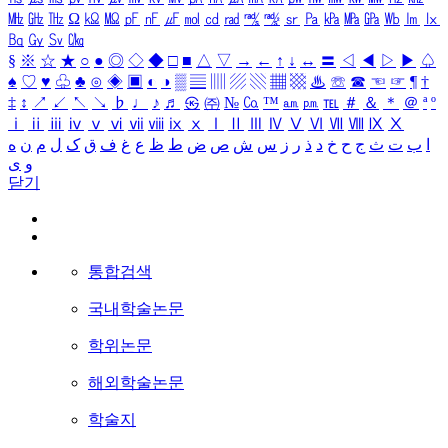
㎒
㎓
㎔
Ω
㏀
㏁
㎊
㎋
㎌
㏖
㏅
㎭
㎮
㎯
㏛
㎩
㎪
㎫
㎬
㏝
㏐
㏓
㏃
㏉
㏜
㏆
§
※
☆
★
○
●
◎
◇
◆
□
■
△
▽
→
←
↑
↓
↔
〓
◁
◀
▷
▶
♤
♠
♡
♥
♧
♣
⊙
◈
▣
◐
◑
▒
▤
▥
▨
▧
▦
▩
♨
☏
☎
☜
☞
¶
†
‡
↕
↗
↙
↖
↘
♭
♩
♪
♬
㉿
㈜
№
㏇
™
㏂
㏘
℡
＃
＆
＊
＠
ª
º
ⅰ
ⅱ
ⅲ
ⅳ
ⅴ
ⅵ
ⅶ
ⅷ
ⅸ
ⅹ
Ⅰ
Ⅱ
Ⅲ
Ⅳ
Ⅴ
Ⅵ
Ⅶ
Ⅷ
Ⅸ
Ⅹ
ا
ب
ت
ث
ج
ح
خ
د
ذ
ر
ز
س
ش
ص
ض
ط
ظ
ع
غ
ف
ق
ک
ل
م
ن
ه
و
ی
닫기
통합검색
국내학술논문
학위논문
해외학술논문
학술지