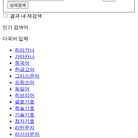
상세검색
결과 내 재검색
인기 검색어
다국어 입력
히라가나
가타카나
중국어
한글고어
그리스문자
프랑스어
독일어
히브리어
괄호기호
학술기호
기술기호
첨자기호
라틴문자
러시아문자