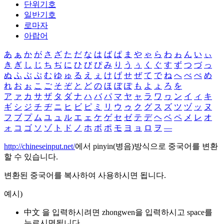
단위기호
일반기호
로마자
아랍어
あ
ぁ
か
が
さ
ざ
た
だ
な
は
ば
ぱ
ま
や
ゃ
ら
わ
ゎ
ん
い
ぃ
き
ぎ
し
じ
ち
ぢ
に
ひ
び
ぴ
み
り
う
ぅ
く
ぐ
す
ず
つ
づ
っ
ぬ
ふ
ぶ
ぷ
む
ゆ
ゅ
る
え
ぇ
け
げ
せ
ぜ
て
で
ね
へ
べ
ぺ
め
れ
お
ぉ
こ
ご
そ
ぞ
と
ど
の
ほ
ぼ
ぽ
も
よ
ょ
ろ
を
ア
ァ
カ
サ
ザ
タ
ダ
ナ
ハ
バ
パ
マ
ヤ
ャ
ラ
ワ
ヮ
ン
イ
ィ
キ
ギ
シ
ジ
チ
ヂ
ニ
ヒ
ビ
ピ
ミ
リ
ウ
ゥ
ク
グ
ス
ズ
ツ
ヅ
ッ
ヌ
フ
ブ
プ
ム
ユ
ュ
ル
エ
ェ
ケ
ゲ
セ
ゼ
テ
デ
ヘ
ベ
ペ
メ
レ
オ
ォ
コ
ゴ
ソ
ゾ
ト
ド
ノ
ホ
ボ
ポ
モ
ヨ
ョ
ロ
ヲ
―
http://chineseinput.net/
에서 pinyin(병음)방식으로 중국어를 변환
할 수 있습니다.
변환된 중국어를 복사하여 사용하시면 됩니다.
예시)
中文 을 입력하시려면
zhongwen
을 입력하시고 space를
누르시면됩니다.