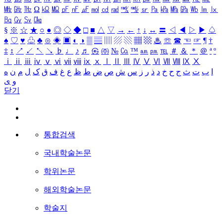
㎒
㎓
㎔
Ω
㏀
㏁
㎊
㎋
㎌
㏖
㏅
㎭
㎮
㎯
㏛
㎩
㎪
㎫
㎬
㏝
㏐
㏓
㏃
㏉
㏜
㏆
§
※
☆
★
○
●
◎
◇
◆
□
■
△
▽
→
←
↑
↓
↔
〓
◁
◀
▷
▶
♤
♠
♡
♥
♧
♣
⊙
◈
▣
◐
◑
▒
▤
▥
▨
▧
▦
▩
♨
☏
☎
☜
☞
¶
†
‡
↕
↗
↙
↖
↘
♭
♩
♪
♬
㉿
㈜
№
㏇
™
㏂
㏘
℡
＃
＆
＊
＠
ª
º
ⅰ
ⅱ
ⅲ
ⅳ
ⅴ
ⅵ
ⅶ
ⅷ
ⅸ
ⅹ
Ⅰ
Ⅱ
Ⅲ
Ⅳ
Ⅴ
Ⅵ
Ⅶ
Ⅷ
Ⅸ
Ⅹ
ا
ب
ت
ث
ج
ح
خ
د
ذ
ر
ز
س
ش
ص
ض
ط
ظ
ع
غ
ف
ق
ک
ل
م
ن
ه
و
ی
닫기
통합검색
국내학술논문
학위논문
해외학술논문
학술지