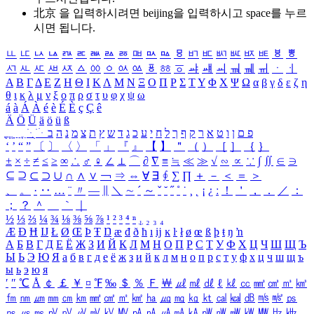
北京 을 입력하시려면
beijing
을 입력하시고 space를 누르
시면 됩니다.
ㅥ
ㅦ
ㅧ
ㅨ
ㅩ
ㅪ
ㅫ
ㅬ
ㅭ
ㅮ
ㅯ
ㅰ
ㅱ
ㅲ
ㅳ
ㅴ
ㅵ
ㅶ
ㅷ
ㅸ
ㅹ
ㅺ
ㅻ
ㅼ
ㅽ
ㅾ
ㅿ
ㆀ
ㆁ
ㆂ
ㆃ
ㆄ
ㆅ
ㆆ
ㆇ
ㆈ
ㆉ
ㆊ
ㆋ
ㆌ
ㆍ
ㆎ
Α
Β
Γ
Δ
Ε
Ζ
Η
Θ
Ι
Κ
Λ
Μ
Ν
Ξ
Ο
Π
Ρ
Σ
Τ
Υ
Φ
Χ
Ψ
Ω
α
β
γ
δ
ε
ζ
η
θ
ι
κ
λ
μ
ν
ξ
ο
π
ρ
σ
τ
υ
φ
χ
ψ
ω
á
à
Á
À
é
è
É
È
ç
Ç
ê
Ä
Ö
Ü
ä
ö
ü
ß
ְ
ֳ
ֲ
ֱ
ָ
ַ
ֵ
ֶ
ִ
ֹ
ּ
ֻ
ׂ
ׁ
ּ
ב
ה
נ
מ
צ
ת
ץ
ש
ד
ג
כ
ע
י
ח
ל
ך
ף
ק
ר
א
ט
ו
ן
ם
פ
‘
’
“
”
〔
〕
〈
〉
「
」
『
』
【
】
＂
（
）
［
］
｛
｝
±
×
÷
≠
≤
≥
∞
∴
♂
♀
∠
⊥
⌒
∂
∇
≡
≒
≪
≫
√
∽
∝
∵
∫
∬
∈
∋
⊆
⊇
⊂
⊃
∪
∩
∧
∨
￢
⇒
⇔
∀
∃
∮
∑
∏
＋
－
＜
＝
＞
、
。
·
‥
…
¨
〃
―
∥
＼
∼
´
～
ˇ
˘
˝
˚
˙
¸
˛
¡
¿
ː
！
＇
，
．
／
：
；
？
＾
＿
｀
｜
½
⅓
⅔
¼
¾
⅛
⅜
⅝
⅞
¹
²
³
⁴
ⁿ
₁
₂
₃
₄
Æ
Ð
Ħ
Ĳ
Ł
Ø
Œ
Þ
Ŧ
Ŋ
æ
đ
ð
ħ
ı
ĳ
ĸ
ŀ
ł
ø
œ
ß
þ
ŧ
ŋ
ŉ
А
Б
В
Г
Д
Е
Ё
Ж
З
И
Й
К
Л
М
Н
О
П
Р
С
Т
У
Ф
Х
Ц
Ч
Ш
Щ
Ъ
Ы
Ь
Э
Ю
Я
а
б
в
г
д
е
ё
ж
з
и
й
к
л
м
н
о
п
р
с
т
у
ф
х
ц
ч
ш
щ
ъ
ы
ь
э
ю
я
′
″
℃
Å
￠
￡
￥
¤
℉
‰
＄
％
Ｆ
￦
㎕
㎖
㎗
ℓ
㎘
㏄
㎣
㎤
㎥
㎦
㎙
㎚
㎛
㎜
㎝
㎞
㎟
㎠
㎡
㎢
㏊
㎍
㎎
㎏
㏏
㎈
㎉
㏈
㎧
㎨
㎰
㎱
㎲
㎳
㎴
㎵
㎶
㎷
㎸
㎹
㎀
㎁
㎂
㎃
㎄
㎺
㎻
㎽
㎾
㎿
㎐
㎑