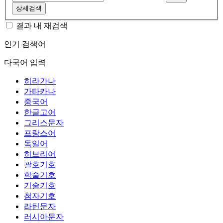
상세검색
결과 내 재검색
인기 검색어
다국어 입력
히라가나
가타카나
중국어
한글고어
그리스문자
프랑스어
독일어
히브리어
괄호기호
학술기호
기술기호
첨자기호
라틴문자
러시아문자