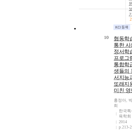
2
10
협동학
통한 사
정서학
프로그
통합학
생들의 
서지능
또래지
미친 영
홍정아, 
희
한국특
육학회
2014
p.213-