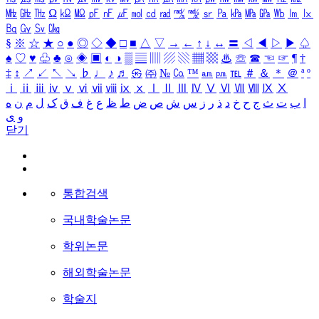
㎒
㎓
㎔
Ω
㏀
㏁
㎊
㎋
㎌
㏖
㏅
㎭
㎮
㎯
㏛
㎩
㎪
㎫
㎬
㏝
㏐
㏓
㏃
㏉
㏜
㏆
§
※
☆
★
○
●
◎
◇
◆
□
■
△
▽
→
←
↑
↓
↔
〓
◁
◀
▷
▶
♤
♠
♡
♥
♧
♣
⊙
◈
▣
◐
◑
▒
▤
▥
▨
▧
▦
▩
♨
☏
☎
☜
☞
¶
†
‡
↕
↗
↙
↖
↘
♭
♩
♪
♬
㉿
㈜
№
㏇
™
㏂
㏘
℡
＃
＆
＊
＠
ª
º
ⅰ
ⅱ
ⅲ
ⅳ
ⅴ
ⅵ
ⅶ
ⅷ
ⅸ
ⅹ
Ⅰ
Ⅱ
Ⅲ
Ⅳ
Ⅴ
Ⅵ
Ⅶ
Ⅷ
Ⅸ
Ⅹ
ا
ب
ت
ث
ج
ح
خ
د
ذ
ر
ز
س
ش
ص
ض
ط
ظ
ع
غ
ف
ق
ک
ل
م
ن
ه
و
ی
닫기
통합검색
국내학술논문
학위논문
해외학술논문
학술지