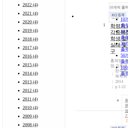
2022 (4)
10개씩 출
2021 (4)
조회
10
2020 (4)
1
출
학령기 
2019 (4)
20
각중복
출
학생 교
2018 (4)
30
실태 및
2017 (4)
출
구
50
2016 (4)
홍재영, 
출
2015 (4)
영,김호연
10
한국특
2014 (4)
출
육학회
2013 (4)
2014
p.1-22
2012 (4)
2011 (4)
2010 (4)
2009 (4)
2
2008 (4)