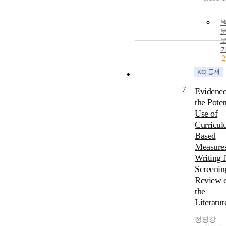
2
7
Evidence
the Poten
Use of
Curricul
Based
Measures
Writing f
Screenin
Review 
the
Literatur
정평강