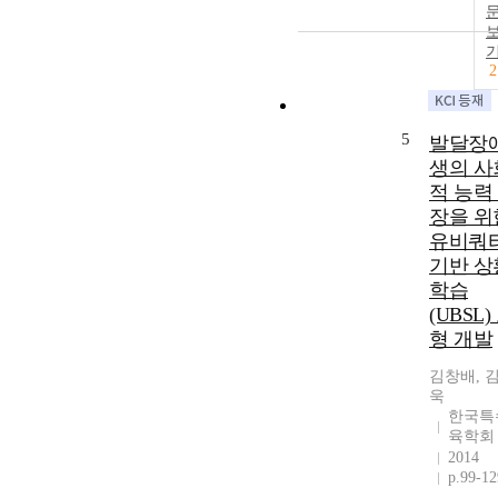
2
5
발달장
생의 사
적 능력
장을 위
유비쿼
기반 상
학습
(UBSL)
형 개발
김창배, 
욱
한국특
육학회
2014
p.99-12