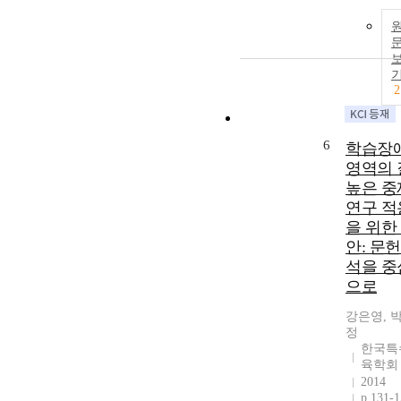
2
6
학습장
영역의 
높은 중
연구 적
을 위한
안: 문
석을 중
으로
강은영, 
정
한국특
육학회
2014
p.131-