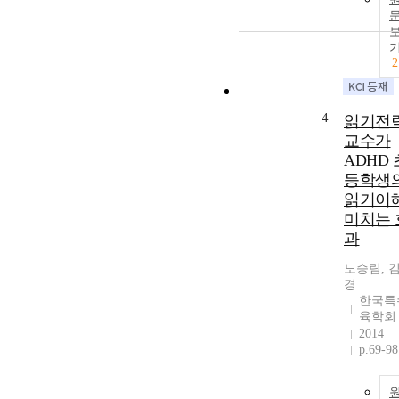
2
4
읽기전
교수가
ADHD 
등학생
읽기이
미치는 
과
노승림, 
경
한국특
육학회
2014
p.69-98