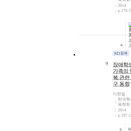
2014
p.179-
9
장애학
가족의 
복 관련
구 동향
이한얼
한국특
육학회
2014
p.197-