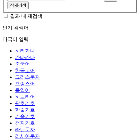
상세검색
결과 내 재검색
인기 검색어
다국어 입력
히라가나
가타카나
중국어
한글고어
그리스문자
프랑스어
독일어
히브리어
괄호기호
학술기호
기술기호
첨자기호
라틴문자
러시아문자