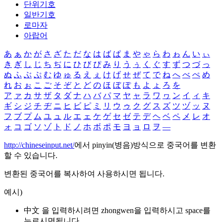
단위기호
일반기호
로마자
아랍어
あ
ぁ
か
が
さ
ざ
た
だ
な
は
ば
ぱ
ま
や
ゃ
ら
わ
ゎ
ん
い
ぃ
き
ぎ
し
じ
ち
ぢ
に
ひ
び
ぴ
み
り
う
ぅ
く
ぐ
す
ず
つ
づ
っ
ぬ
ふ
ぶ
ぷ
む
ゆ
ゅ
る
え
ぇ
け
げ
せ
ぜ
て
で
ね
へ
べ
ぺ
め
れ
お
ぉ
こ
ご
そ
ぞ
と
ど
の
ほ
ぼ
ぽ
も
よ
ょ
ろ
を
ア
ァ
カ
サ
ザ
タ
ダ
ナ
ハ
バ
パ
マ
ヤ
ャ
ラ
ワ
ヮ
ン
イ
ィ
キ
ギ
シ
ジ
チ
ヂ
ニ
ヒ
ビ
ピ
ミ
リ
ウ
ゥ
ク
グ
ス
ズ
ツ
ヅ
ッ
ヌ
フ
ブ
プ
ム
ユ
ュ
ル
エ
ェ
ケ
ゲ
セ
ゼ
テ
デ
ヘ
ベ
ペ
メ
レ
オ
ォ
コ
ゴ
ソ
ゾ
ト
ド
ノ
ホ
ボ
ポ
モ
ヨ
ョ
ロ
ヲ
―
http://chineseinput.net/
에서 pinyin(병음)방식으로 중국어를 변환
할 수 있습니다.
변환된 중국어를 복사하여 사용하시면 됩니다.
예시)
中文 을 입력하시려면
zhongwen
을 입력하시고 space를
누르시면됩니다.