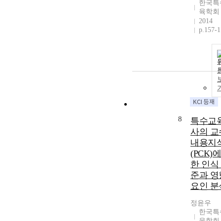
한국특
육학회
2014
p.157-
8
특수교
사의 교
내용지
(PCK)
한 인식
준과 영
요인 분
정윤우
한국특
육학회