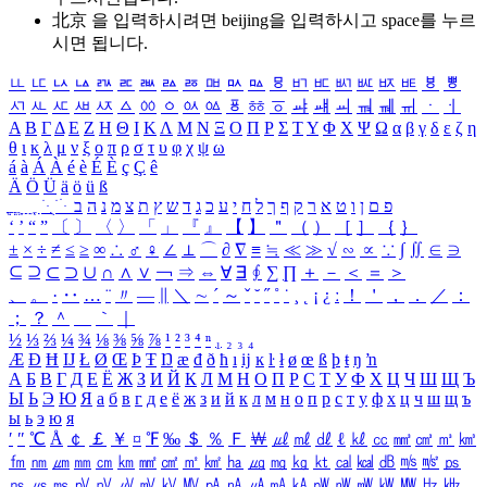
北京 을 입력하시려면
beijing
을 입력하시고 space를 누르
시면 됩니다.
ㅥ
ㅦ
ㅧ
ㅨ
ㅩ
ㅪ
ㅫ
ㅬ
ㅭ
ㅮ
ㅯ
ㅰ
ㅱ
ㅲ
ㅳ
ㅴ
ㅵ
ㅶ
ㅷ
ㅸ
ㅹ
ㅺ
ㅻ
ㅼ
ㅽ
ㅾ
ㅿ
ㆀ
ㆁ
ㆂ
ㆃ
ㆄ
ㆅ
ㆆ
ㆇ
ㆈ
ㆉ
ㆊ
ㆋ
ㆌ
ㆍ
ㆎ
Α
Β
Γ
Δ
Ε
Ζ
Η
Θ
Ι
Κ
Λ
Μ
Ν
Ξ
Ο
Π
Ρ
Σ
Τ
Υ
Φ
Χ
Ψ
Ω
α
β
γ
δ
ε
ζ
η
θ
ι
κ
λ
μ
ν
ξ
ο
π
ρ
σ
τ
υ
φ
χ
ψ
ω
á
à
Á
À
é
è
É
È
ç
Ç
ê
Ä
Ö
Ü
ä
ö
ü
ß
ְ
ֳ
ֲ
ֱ
ָ
ַ
ֵ
ֶ
ִ
ֹ
ּ
ֻ
ׂ
ׁ
ּ
ב
ה
נ
מ
צ
ת
ץ
ש
ד
ג
כ
ע
י
ח
ל
ך
ף
ק
ר
א
ט
ו
ן
ם
פ
‘
’
“
”
〔
〕
〈
〉
「
」
『
』
【
】
＂
（
）
［
］
｛
｝
±
×
÷
≠
≤
≥
∞
∴
♂
♀
∠
⊥
⌒
∂
∇
≡
≒
≪
≫
√
∽
∝
∵
∫
∬
∈
∋
⊆
⊇
⊂
⊃
∪
∩
∧
∨
￢
⇒
⇔
∀
∃
∮
∑
∏
＋
－
＜
＝
＞
、
。
·
‥
…
¨
〃
―
∥
＼
∼
´
～
ˇ
˘
˝
˚
˙
¸
˛
¡
¿
ː
！
＇
，
．
／
：
；
？
＾
＿
｀
｜
½
⅓
⅔
¼
¾
⅛
⅜
⅝
⅞
¹
²
³
⁴
ⁿ
₁
₂
₃
₄
Æ
Ð
Ħ
Ĳ
Ł
Ø
Œ
Þ
Ŧ
Ŋ
æ
đ
ð
ħ
ı
ĳ
ĸ
ŀ
ł
ø
œ
ß
þ
ŧ
ŋ
ŉ
А
Б
В
Г
Д
Е
Ё
Ж
З
И
Й
К
Л
М
Н
О
П
Р
С
Т
У
Ф
Х
Ц
Ч
Ш
Щ
Ъ
Ы
Ь
Э
Ю
Я
а
б
в
г
д
е
ё
ж
з
и
й
к
л
м
н
о
п
р
с
т
у
ф
х
ц
ч
ш
щ
ъ
ы
ь
э
ю
я
′
″
℃
Å
￠
￡
￥
¤
℉
‰
＄
％
Ｆ
￦
㎕
㎖
㎗
ℓ
㎘
㏄
㎣
㎤
㎥
㎦
㎙
㎚
㎛
㎜
㎝
㎞
㎟
㎠
㎡
㎢
㏊
㎍
㎎
㎏
㏏
㎈
㎉
㏈
㎧
㎨
㎰
㎱
㎲
㎳
㎴
㎵
㎶
㎷
㎸
㎹
㎀
㎁
㎂
㎃
㎄
㎺
㎻
㎽
㎾
㎿
㎐
㎑