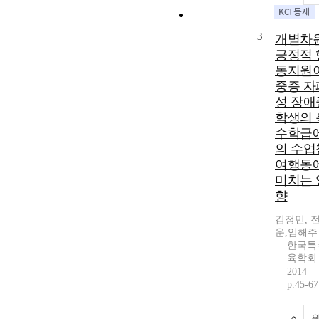
3
개별차
긍정적 
동지원
중증 자
성 장애
학생의 
수학급
의 수업
여행동
미치는 
향
김정민, 
운,임해주
한국특
육학회
2014
p.45-67