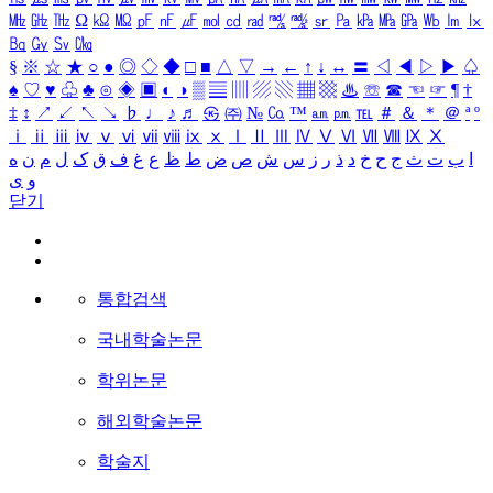
㎒
㎓
㎔
Ω
㏀
㏁
㎊
㎋
㎌
㏖
㏅
㎭
㎮
㎯
㏛
㎩
㎪
㎫
㎬
㏝
㏐
㏓
㏃
㏉
㏜
㏆
§
※
☆
★
○
●
◎
◇
◆
□
■
△
▽
→
←
↑
↓
↔
〓
◁
◀
▷
▶
♤
♠
♡
♥
♧
♣
⊙
◈
▣
◐
◑
▒
▤
▥
▨
▧
▦
▩
♨
☏
☎
☜
☞
¶
†
‡
↕
↗
↙
↖
↘
♭
♩
♪
♬
㉿
㈜
№
㏇
™
㏂
㏘
℡
＃
＆
＊
＠
ª
º
ⅰ
ⅱ
ⅲ
ⅳ
ⅴ
ⅵ
ⅶ
ⅷ
ⅸ
ⅹ
Ⅰ
Ⅱ
Ⅲ
Ⅳ
Ⅴ
Ⅵ
Ⅶ
Ⅷ
Ⅸ
Ⅹ
ا
ب
ت
ث
ج
ح
خ
د
ذ
ر
ز
س
ش
ص
ض
ط
ظ
ع
غ
ف
ق
ک
ل
م
ن
ه
و
ی
닫기
통합검색
국내학술논문
학위논문
해외학술논문
학술지