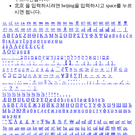
北京 을 입력하시려면
beijing
을 입력하시고 space를 누르
시면 됩니다.
ㅥ
ㅦ
ㅧ
ㅨ
ㅩ
ㅪ
ㅫ
ㅬ
ㅭ
ㅮ
ㅯ
ㅰ
ㅱ
ㅲ
ㅳ
ㅴ
ㅵ
ㅶ
ㅷ
ㅸ
ㅹ
ㅺ
ㅻ
ㅼ
ㅽ
ㅾ
ㅿ
ㆀ
ㆁ
ㆂ
ㆃ
ㆄ
ㆅ
ㆆ
ㆇ
ㆈ
ㆉ
ㆊ
ㆋ
ㆌ
ㆍ
ㆎ
Α
Β
Γ
Δ
Ε
Ζ
Η
Θ
Ι
Κ
Λ
Μ
Ν
Ξ
Ο
Π
Ρ
Σ
Τ
Υ
Φ
Χ
Ψ
Ω
α
β
γ
δ
ε
ζ
η
θ
ι
κ
λ
μ
ν
ξ
ο
π
ρ
σ
τ
υ
φ
χ
ψ
ω
á
à
Á
À
é
è
É
È
ç
Ç
ê
Ä
Ö
Ü
ä
ö
ü
ß
ְ
ֳ
ֲ
ֱ
ָ
ַ
ֵ
ֶ
ִ
ֹ
ּ
ֻ
ׂ
ׁ
ּ
ב
ה
נ
מ
צ
ת
ץ
ש
ד
ג
כ
ע
י
ח
ל
ך
ף
ק
ר
א
ט
ו
ן
ם
פ
‘
’
“
”
〔
〕
〈
〉
「
」
『
』
【
】
＂
（
）
［
］
｛
｝
±
×
÷
≠
≤
≥
∞
∴
♂
♀
∠
⊥
⌒
∂
∇
≡
≒
≪
≫
√
∽
∝
∵
∫
∬
∈
∋
⊆
⊇
⊂
⊃
∪
∩
∧
∨
￢
⇒
⇔
∀
∃
∮
∑
∏
＋
－
＜
＝
＞
、
。
·
‥
…
¨
〃
―
∥
＼
∼
´
～
ˇ
˘
˝
˚
˙
¸
˛
¡
¿
ː
！
＇
，
．
／
：
；
？
＾
＿
｀
｜
½
⅓
⅔
¼
¾
⅛
⅜
⅝
⅞
¹
²
³
⁴
ⁿ
₁
₂
₃
₄
Æ
Ð
Ħ
Ĳ
Ł
Ø
Œ
Þ
Ŧ
Ŋ
æ
đ
ð
ħ
ı
ĳ
ĸ
ŀ
ł
ø
œ
ß
þ
ŧ
ŋ
ŉ
А
Б
В
Г
Д
Е
Ё
Ж
З
И
Й
К
Л
М
Н
О
П
Р
С
Т
У
Ф
Х
Ц
Ч
Ш
Щ
Ъ
Ы
Ь
Э
Ю
Я
а
б
в
г
д
е
ё
ж
з
и
й
к
л
м
н
о
п
р
с
т
у
ф
х
ц
ч
ш
щ
ъ
ы
ь
э
ю
я
′
″
℃
Å
￠
￡
￥
¤
℉
‰
＄
％
Ｆ
￦
㎕
㎖
㎗
ℓ
㎘
㏄
㎣
㎤
㎥
㎦
㎙
㎚
㎛
㎜
㎝
㎞
㎟
㎠
㎡
㎢
㏊
㎍
㎎
㎏
㏏
㎈
㎉
㏈
㎧
㎨
㎰
㎱
㎲
㎳
㎴
㎵
㎶
㎷
㎸
㎹
㎀
㎁
㎂
㎃
㎄
㎺
㎻
㎽
㎾
㎿
㎐
㎑