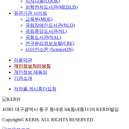
지식나눔(LOOK)
의학전자도서관(MEDLIS)
유관기관 사이트
교육부(MOE)
국립장애인도서관(NLD)
국립중앙도서관(NL)
국회도서관(NAL)
연구윤리정보포털(CRE)
사이언스온 (ScienceON)
이용약관
개인정보처리방침
개인정보 재동의
기관소개
저작물 게시중단요청
41061 대구광역시 동구 동내로 64(동내동1119) KERIS빌딩
Copyright© KERIS. ALL RIGHTS RESERVED