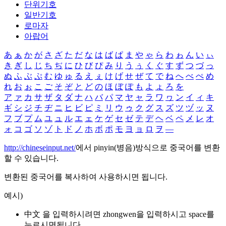
단위기호
일반기호
로마자
아랍어
あ
ぁ
か
が
さ
ざ
た
だ
な
は
ば
ぱ
ま
や
ゃ
ら
わ
ゎ
ん
い
ぃ
き
ぎ
し
じ
ち
ぢ
に
ひ
び
ぴ
み
り
う
ぅ
く
ぐ
す
ず
つ
づ
っ
ぬ
ふ
ぶ
ぷ
む
ゆ
ゅ
る
え
ぇ
け
げ
せ
ぜ
て
で
ね
へ
べ
ぺ
め
れ
お
ぉ
こ
ご
そ
ぞ
と
ど
の
ほ
ぼ
ぽ
も
よ
ょ
ろ
を
ア
ァ
カ
サ
ザ
タ
ダ
ナ
ハ
バ
パ
マ
ヤ
ャ
ラ
ワ
ヮ
ン
イ
ィ
キ
ギ
シ
ジ
チ
ヂ
ニ
ヒ
ビ
ピ
ミ
リ
ウ
ゥ
ク
グ
ス
ズ
ツ
ヅ
ッ
ヌ
フ
ブ
プ
ム
ユ
ュ
ル
エ
ェ
ケ
ゲ
セ
ゼ
テ
デ
ヘ
ベ
ペ
メ
レ
オ
ォ
コ
ゴ
ソ
ゾ
ト
ド
ノ
ホ
ボ
ポ
モ
ヨ
ョ
ロ
ヲ
―
http://chineseinput.net/
에서 pinyin(병음)방식으로 중국어를 변환
할 수 있습니다.
변환된 중국어를 복사하여 사용하시면 됩니다.
예시)
中文 을 입력하시려면
zhongwen
을 입력하시고 space를
누르시면됩니다.