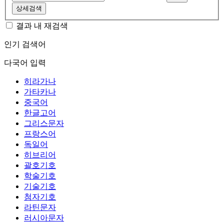
상세검색
결과 내 재검색
인기 검색어
다국어 입력
히라가나
가타카나
중국어
한글고어
그리스문자
프랑스어
독일어
히브리어
괄호기호
학술기호
기술기호
첨자기호
라틴문자
러시아문자