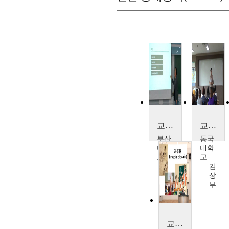
교육학 교과 교육론
교육학개론
부산
동국
대학
대학
교
교
박
김
창
상
언
무
교육학개론