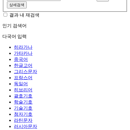
상세검색
결과 내 재검색
인기 검색어
다국어 입력
히라가나
가타카나
중국어
한글고어
그리스문자
프랑스어
독일어
히브리어
괄호기호
학술기호
기술기호
첨자기호
라틴문자
러시아문자