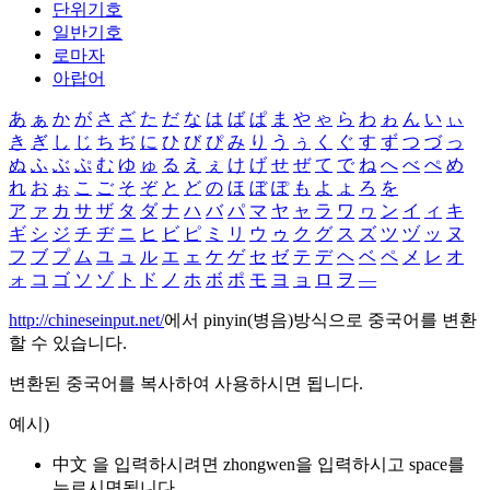
단위기호
일반기호
로마자
아랍어
あ
ぁ
か
が
さ
ざ
た
だ
な
は
ば
ぱ
ま
や
ゃ
ら
わ
ゎ
ん
い
ぃ
き
ぎ
し
じ
ち
ぢ
に
ひ
び
ぴ
み
り
う
ぅ
く
ぐ
す
ず
つ
づ
っ
ぬ
ふ
ぶ
ぷ
む
ゆ
ゅ
る
え
ぇ
け
げ
せ
ぜ
て
で
ね
へ
べ
ぺ
め
れ
お
ぉ
こ
ご
そ
ぞ
と
ど
の
ほ
ぼ
ぽ
も
よ
ょ
ろ
を
ア
ァ
カ
サ
ザ
タ
ダ
ナ
ハ
バ
パ
マ
ヤ
ャ
ラ
ワ
ヮ
ン
イ
ィ
キ
ギ
シ
ジ
チ
ヂ
ニ
ヒ
ビ
ピ
ミ
リ
ウ
ゥ
ク
グ
ス
ズ
ツ
ヅ
ッ
ヌ
フ
ブ
プ
ム
ユ
ュ
ル
エ
ェ
ケ
ゲ
セ
ゼ
テ
デ
ヘ
ベ
ペ
メ
レ
オ
ォ
コ
ゴ
ソ
ゾ
ト
ド
ノ
ホ
ボ
ポ
モ
ヨ
ョ
ロ
ヲ
―
http://chineseinput.net/
에서 pinyin(병음)방식으로 중국어를 변환
할 수 있습니다.
변환된 중국어를 복사하여 사용하시면 됩니다.
예시)
中文 을 입력하시려면
zhongwen
을 입력하시고 space를
누르시면됩니다.