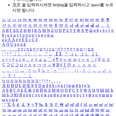
北京 을 입력하시려면
beijing
을 입력하시고 space를 누르
시면 됩니다.
ㅥ
ㅦ
ㅧ
ㅨ
ㅩ
ㅪ
ㅫ
ㅬ
ㅭ
ㅮ
ㅯ
ㅰ
ㅱ
ㅲ
ㅳ
ㅴ
ㅵ
ㅶ
ㅷ
ㅸ
ㅹ
ㅺ
ㅻ
ㅼ
ㅽ
ㅾ
ㅿ
ㆀ
ㆁ
ㆂ
ㆃ
ㆄ
ㆅ
ㆆ
ㆇ
ㆈ
ㆉ
ㆊ
ㆋ
ㆌ
ㆍ
ㆎ
Α
Β
Γ
Δ
Ε
Ζ
Η
Θ
Ι
Κ
Λ
Μ
Ν
Ξ
Ο
Π
Ρ
Σ
Τ
Υ
Φ
Χ
Ψ
Ω
α
β
γ
δ
ε
ζ
η
θ
ι
κ
λ
μ
ν
ξ
ο
π
ρ
σ
τ
υ
φ
χ
ψ
ω
á
à
Á
À
é
è
É
È
ç
Ç
ê
Ä
Ö
Ü
ä
ö
ü
ß
ְ
ֳ
ֲ
ֱ
ָ
ַ
ֵ
ֶ
ִ
ֹ
ּ
ֻ
ׂ
ׁ
ּ
ב
ה
נ
מ
צ
ת
ץ
ש
ד
ג
כ
ע
י
ח
ל
ך
ף
ק
ר
א
ט
ו
ן
ם
פ
‘
’
“
”
〔
〕
〈
〉
「
」
『
』
【
】
＂
（
）
［
］
｛
｝
±
×
÷
≠
≤
≥
∞
∴
♂
♀
∠
⊥
⌒
∂
∇
≡
≒
≪
≫
√
∽
∝
∵
∫
∬
∈
∋
⊆
⊇
⊂
⊃
∪
∩
∧
∨
￢
⇒
⇔
∀
∃
∮
∑
∏
＋
－
＜
＝
＞
、
。
·
‥
…
¨
〃
―
∥
＼
∼
´
～
ˇ
˘
˝
˚
˙
¸
˛
¡
¿
ː
！
＇
，
．
／
：
；
？
＾
＿
｀
｜
½
⅓
⅔
¼
¾
⅛
⅜
⅝
⅞
¹
²
³
⁴
ⁿ
₁
₂
₃
₄
Æ
Ð
Ħ
Ĳ
Ł
Ø
Œ
Þ
Ŧ
Ŋ
æ
đ
ð
ħ
ı
ĳ
ĸ
ŀ
ł
ø
œ
ß
þ
ŧ
ŋ
ŉ
А
Б
В
Г
Д
Е
Ё
Ж
З
И
Й
К
Л
М
Н
О
П
Р
С
Т
У
Ф
Х
Ц
Ч
Ш
Щ
Ъ
Ы
Ь
Э
Ю
Я
а
б
в
г
д
е
ё
ж
з
и
й
к
л
м
н
о
п
р
с
т
у
ф
х
ц
ч
ш
щ
ъ
ы
ь
э
ю
я
′
″
℃
Å
￠
￡
￥
¤
℉
‰
＄
％
Ｆ
￦
㎕
㎖
㎗
ℓ
㎘
㏄
㎣
㎤
㎥
㎦
㎙
㎚
㎛
㎜
㎝
㎞
㎟
㎠
㎡
㎢
㏊
㎍
㎎
㎏
㏏
㎈
㎉
㏈
㎧
㎨
㎰
㎱
㎲
㎳
㎴
㎵
㎶
㎷
㎸
㎹
㎀
㎁
㎂
㎃
㎄
㎺
㎻
㎽
㎾
㎿
㎐
㎑