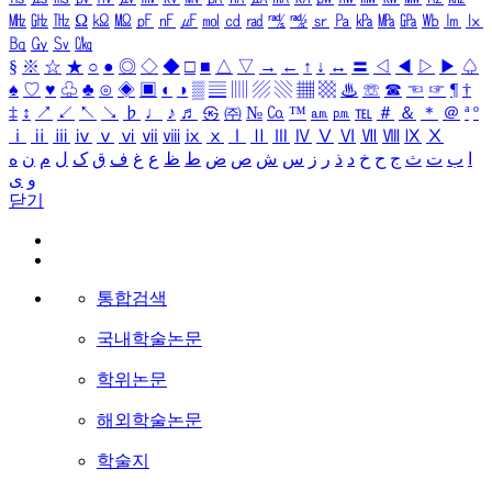
㎒
㎓
㎔
Ω
㏀
㏁
㎊
㎋
㎌
㏖
㏅
㎭
㎮
㎯
㏛
㎩
㎪
㎫
㎬
㏝
㏐
㏓
㏃
㏉
㏜
㏆
§
※
☆
★
○
●
◎
◇
◆
□
■
△
▽
→
←
↑
↓
↔
〓
◁
◀
▷
▶
♤
♠
♡
♥
♧
♣
⊙
◈
▣
◐
◑
▒
▤
▥
▨
▧
▦
▩
♨
☏
☎
☜
☞
¶
†
‡
↕
↗
↙
↖
↘
♭
♩
♪
♬
㉿
㈜
№
㏇
™
㏂
㏘
℡
＃
＆
＊
＠
ª
º
ⅰ
ⅱ
ⅲ
ⅳ
ⅴ
ⅵ
ⅶ
ⅷ
ⅸ
ⅹ
Ⅰ
Ⅱ
Ⅲ
Ⅳ
Ⅴ
Ⅵ
Ⅶ
Ⅷ
Ⅸ
Ⅹ
ا
ب
ت
ث
ج
ح
خ
د
ذ
ر
ز
س
ش
ص
ض
ط
ظ
ع
غ
ف
ق
ک
ل
م
ن
ه
و
ی
닫기
통합검색
국내학술논문
학위논문
해외학술논문
학술지