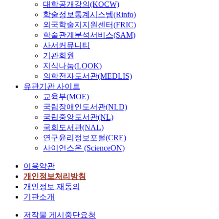
대학공개강의(KOCW)
학술정보통계시스템(Rinfo)
외국학술지지원센터(FRIC)
학술관계분석서비스(SAM)
사서커뮤니티
기관회원
지식나눔(LOOK)
의학전자도서관(MEDLIS)
유관기관 사이트
교육부(MOE)
국립장애인도서관(NLD)
국립중앙도서관(NL)
국회도서관(NAL)
연구윤리정보포털(CRE)
사이언스온 (ScienceON)
이용약관
개인정보처리방침
개인정보 재동의
기관소개
저작물 게시중단요청