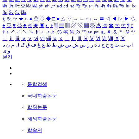
㎒
㎓
㎔
Ω
㏀
㏁
㎊
㎋
㎌
㏖
㏅
㎭
㎮
㎯
㏛
㎩
㎪
㎫
㎬
㏝
㏐
㏓
㏃
㏉
㏜
㏆
§
※
☆
★
○
●
◎
◇
◆
□
■
△
▽
→
←
↑
↓
↔
〓
◁
◀
▷
▶
♤
♠
♡
♥
♧
♣
⊙
◈
▣
◐
◑
▒
▤
▥
▨
▧
▦
▩
♨
☏
☎
☜
☞
¶
†
‡
↕
↗
↙
↖
↘
♭
♩
♪
♬
㉿
㈜
№
㏇
™
㏂
㏘
℡
＃
＆
＊
＠
ª
º
ⅰ
ⅱ
ⅲ
ⅳ
ⅴ
ⅵ
ⅶ
ⅷ
ⅸ
ⅹ
Ⅰ
Ⅱ
Ⅲ
Ⅳ
Ⅴ
Ⅵ
Ⅶ
Ⅷ
Ⅸ
Ⅹ
ا
ب
ت
ث
ج
ح
خ
د
ذ
ر
ز
س
ش
ص
ض
ط
ظ
ع
غ
ف
ق
ک
ل
م
ن
ه
و
ی
닫기
통합검색
국내학술논문
학위논문
해외학술논문
학술지