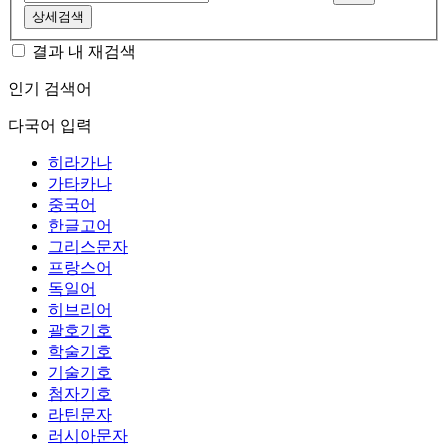
상세검색
결과 내 재검색
인기 검색어
다국어 입력
히라가나
가타카나
중국어
한글고어
그리스문자
프랑스어
독일어
히브리어
괄호기호
학술기호
기술기호
첨자기호
라틴문자
러시아문자