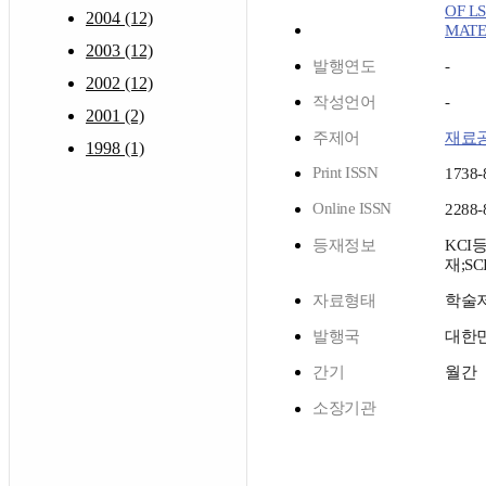
OF L
2004 (12)
MATE
2003 (12)
발행연도
-
2002 (12)
작성언어
-
2001 (2)
주제어
재료
1998 (1)
Print ISSN
1738-
Online ISSN
2288-
등재정보
KCI
재;SC
자료형태
학술
발행국
대한
간기
월간
소장기관