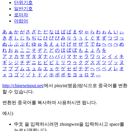
단위기호
일반기호
로마자
아랍어
あ
ぁ
か
が
さ
ざ
た
だ
な
は
ば
ぱ
ま
や
ゃ
ら
わ
ゎ
ん
い
ぃ
き
ぎ
し
じ
ち
ぢ
に
ひ
び
ぴ
み
り
う
ぅ
く
ぐ
す
ず
つ
づ
っ
ぬ
ふ
ぶ
ぷ
む
ゆ
ゅ
る
え
ぇ
け
げ
せ
ぜ
て
で
ね
へ
べ
ぺ
め
れ
お
ぉ
こ
ご
そ
ぞ
と
ど
の
ほ
ぼ
ぽ
も
よ
ょ
ろ
を
ア
ァ
カ
サ
ザ
タ
ダ
ナ
ハ
バ
パ
マ
ヤ
ャ
ラ
ワ
ヮ
ン
イ
ィ
キ
ギ
シ
ジ
チ
ヂ
ニ
ヒ
ビ
ピ
ミ
リ
ウ
ゥ
ク
グ
ス
ズ
ツ
ヅ
ッ
ヌ
フ
ブ
プ
ム
ユ
ュ
ル
エ
ェ
ケ
ゲ
セ
ゼ
テ
デ
ヘ
ベ
ペ
メ
レ
オ
ォ
コ
ゴ
ソ
ゾ
ト
ド
ノ
ホ
ボ
ポ
モ
ヨ
ョ
ロ
ヲ
―
http://chineseinput.net/
에서 pinyin(병음)방식으로 중국어를 변환
할 수 있습니다.
변환된 중국어를 복사하여 사용하시면 됩니다.
예시)
中文 을 입력하시려면
zhongwen
을 입력하시고 space를
누르시면됩니다.