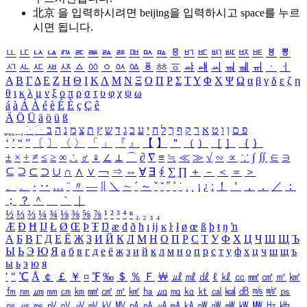
北京 을 입력하시려면
beijing
을 입력하시고 space를 누르
시면 됩니다.
ㅥ
ㅦ
ㅧ
ㅨ
ㅩ
ㅪ
ㅫ
ㅬ
ㅭ
ㅮ
ㅯ
ㅰ
ㅱ
ㅲ
ㅳ
ㅴ
ㅵ
ㅶ
ㅷ
ㅸ
ㅹ
ㅺ
ㅻ
ㅼ
ㅽ
ㅾ
ㅿ
ㆀ
ㆁ
ㆂ
ㆃ
ㆄ
ㆅ
ㆆ
ㆇ
ㆈ
ㆉ
ㆊ
ㆋ
ㆌ
ㆍ
ㆎ
Α
Β
Γ
Δ
Ε
Ζ
Η
Θ
Ι
Κ
Λ
Μ
Ν
Ξ
Ο
Π
Ρ
Σ
Τ
Υ
Φ
Χ
Ψ
Ω
α
β
γ
δ
ε
ζ
η
θ
ι
κ
λ
μ
ν
ξ
ο
π
ρ
σ
τ
υ
φ
χ
ψ
ω
á
à
Á
À
é
è
É
È
ç
Ç
ê
Ä
Ö
Ü
ä
ö
ü
ß
ְ
ֳ
ֲ
ֱ
ָ
ַ
ֵ
ֶ
ִ
ֹ
ּ
ֻ
ׂ
ׁ
ּ
ב
ה
נ
מ
צ
ת
ץ
ש
ד
ג
כ
ע
י
ח
ל
ך
ף
ק
ר
א
ט
ו
ן
ם
פ
‘
’
“
”
〔
〕
〈
〉
「
」
『
』
【
】
＂
（
）
［
］
｛
｝
±
×
÷
≠
≤
≥
∞
∴
♂
♀
∠
⊥
⌒
∂
∇
≡
≒
≪
≫
√
∽
∝
∵
∫
∬
∈
∋
⊆
⊇
⊂
⊃
∪
∩
∧
∨
￢
⇒
⇔
∀
∃
∮
∑
∏
＋
－
＜
＝
＞
、
。
·
‥
…
¨
〃
―
∥
＼
∼
´
～
ˇ
˘
˝
˚
˙
¸
˛
¡
¿
ː
！
＇
，
．
／
：
；
？
＾
＿
｀
｜
½
⅓
⅔
¼
¾
⅛
⅜
⅝
⅞
¹
²
³
⁴
ⁿ
₁
₂
₃
₄
Æ
Ð
Ħ
Ĳ
Ł
Ø
Œ
Þ
Ŧ
Ŋ
æ
đ
ð
ħ
ı
ĳ
ĸ
ŀ
ł
ø
œ
ß
þ
ŧ
ŋ
ŉ
А
Б
В
Г
Д
Е
Ё
Ж
З
И
Й
К
Л
М
Н
О
П
Р
С
Т
У
Ф
Х
Ц
Ч
Ш
Щ
Ъ
Ы
Ь
Э
Ю
Я
а
б
в
г
д
е
ё
ж
з
и
й
к
л
м
н
о
п
р
с
т
у
ф
х
ц
ч
ш
щ
ъ
ы
ь
э
ю
я
′
″
℃
Å
￠
￡
￥
¤
℉
‰
＄
％
Ｆ
￦
㎕
㎖
㎗
ℓ
㎘
㏄
㎣
㎤
㎥
㎦
㎙
㎚
㎛
㎜
㎝
㎞
㎟
㎠
㎡
㎢
㏊
㎍
㎎
㎏
㏏
㎈
㎉
㏈
㎧
㎨
㎰
㎱
㎲
㎳
㎴
㎵
㎶
㎷
㎸
㎹
㎀
㎁
㎂
㎃
㎄
㎺
㎻
㎽
㎾
㎿
㎐
㎑