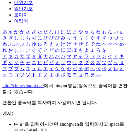
단위기호
일반기호
로마자
아랍어
あ
ぁ
か
が
さ
ざ
た
だ
な
は
ば
ぱ
ま
や
ゃ
ら
わ
ゎ
ん
い
ぃ
き
ぎ
し
じ
ち
ぢ
に
ひ
び
ぴ
み
り
う
ぅ
く
ぐ
す
ず
つ
づ
っ
ぬ
ふ
ぶ
ぷ
む
ゆ
ゅ
る
え
ぇ
け
げ
せ
ぜ
て
で
ね
へ
べ
ぺ
め
れ
お
ぉ
こ
ご
そ
ぞ
と
ど
の
ほ
ぼ
ぽ
も
よ
ょ
ろ
を
ア
ァ
カ
サ
ザ
タ
ダ
ナ
ハ
バ
パ
マ
ヤ
ャ
ラ
ワ
ヮ
ン
イ
ィ
キ
ギ
シ
ジ
チ
ヂ
ニ
ヒ
ビ
ピ
ミ
リ
ウ
ゥ
ク
グ
ス
ズ
ツ
ヅ
ッ
ヌ
フ
ブ
プ
ム
ユ
ュ
ル
エ
ェ
ケ
ゲ
セ
ゼ
テ
デ
ヘ
ベ
ペ
メ
レ
オ
ォ
コ
ゴ
ソ
ゾ
ト
ド
ノ
ホ
ボ
ポ
モ
ヨ
ョ
ロ
ヲ
―
http://chineseinput.net/
에서 pinyin(병음)방식으로 중국어를 변환
할 수 있습니다.
변환된 중국어를 복사하여 사용하시면 됩니다.
예시)
中文 을 입력하시려면
zhongwen
을 입력하시고 space를
누르시면됩니다.