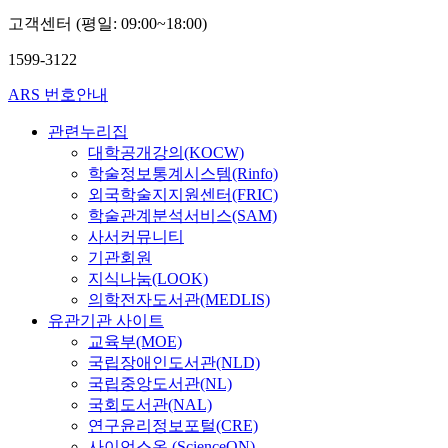
고객센터 (평일: 09:00~18:00)
1599-3122
ARS 번호안내
관련누리집
대학공개강의(KOCW)
학술정보통계시스템(Rinfo)
외국학술지지원센터(FRIC)
학술관계분석서비스(SAM)
사서커뮤니티
기관회원
지식나눔(LOOK)
의학전자도서관(MEDLIS)
유관기관 사이트
교육부(MOE)
국립장애인도서관(NLD)
국립중앙도서관(NL)
국회도서관(NAL)
연구윤리정보포털(CRE)
사이언스온 (ScienceON)