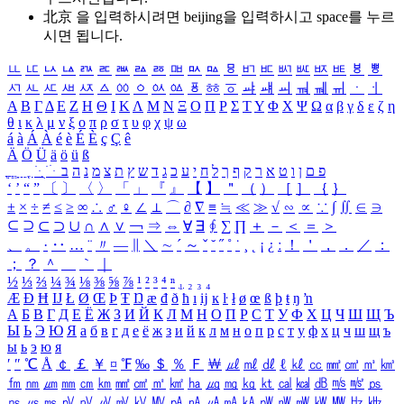
北京 을 입력하시려면
beijing
을 입력하시고 space를 누르
시면 됩니다.
ㅥ
ㅦ
ㅧ
ㅨ
ㅩ
ㅪ
ㅫ
ㅬ
ㅭ
ㅮ
ㅯ
ㅰ
ㅱ
ㅲ
ㅳ
ㅴ
ㅵ
ㅶ
ㅷ
ㅸ
ㅹ
ㅺ
ㅻ
ㅼ
ㅽ
ㅾ
ㅿ
ㆀ
ㆁ
ㆂ
ㆃ
ㆄ
ㆅ
ㆆ
ㆇ
ㆈ
ㆉ
ㆊ
ㆋ
ㆌ
ㆍ
ㆎ
Α
Β
Γ
Δ
Ε
Ζ
Η
Θ
Ι
Κ
Λ
Μ
Ν
Ξ
Ο
Π
Ρ
Σ
Τ
Υ
Φ
Χ
Ψ
Ω
α
β
γ
δ
ε
ζ
η
θ
ι
κ
λ
μ
ν
ξ
ο
π
ρ
σ
τ
υ
φ
χ
ψ
ω
á
à
Á
À
é
è
É
È
ç
Ç
ê
Ä
Ö
Ü
ä
ö
ü
ß
ְ
ֳ
ֲ
ֱ
ָ
ַ
ֵ
ֶ
ִ
ֹ
ּ
ֻ
ׂ
ׁ
ּ
ב
ה
נ
מ
צ
ת
ץ
ש
ד
ג
כ
ע
י
ח
ל
ך
ף
ק
ר
א
ט
ו
ן
ם
פ
‘
’
“
”
〔
〕
〈
〉
「
」
『
』
【
】
＂
（
）
［
］
｛
｝
±
×
÷
≠
≤
≥
∞
∴
♂
♀
∠
⊥
⌒
∂
∇
≡
≒
≪
≫
√
∽
∝
∵
∫
∬
∈
∋
⊆
⊇
⊂
⊃
∪
∩
∧
∨
￢
⇒
⇔
∀
∃
∮
∑
∏
＋
－
＜
＝
＞
、
。
·
‥
…
¨
〃
―
∥
＼
∼
´
～
ˇ
˘
˝
˚
˙
¸
˛
¡
¿
ː
！
＇
，
．
／
：
；
？
＾
＿
｀
｜
½
⅓
⅔
¼
¾
⅛
⅜
⅝
⅞
¹
²
³
⁴
ⁿ
₁
₂
₃
₄
Æ
Ð
Ħ
Ĳ
Ł
Ø
Œ
Þ
Ŧ
Ŋ
æ
đ
ð
ħ
ı
ĳ
ĸ
ŀ
ł
ø
œ
ß
þ
ŧ
ŋ
ŉ
А
Б
В
Г
Д
Е
Ё
Ж
З
И
Й
К
Л
М
Н
О
П
Р
С
Т
У
Ф
Х
Ц
Ч
Ш
Щ
Ъ
Ы
Ь
Э
Ю
Я
а
б
в
г
д
е
ё
ж
з
и
й
к
л
м
н
о
п
р
с
т
у
ф
х
ц
ч
ш
щ
ъ
ы
ь
э
ю
я
′
″
℃
Å
￠
￡
￥
¤
℉
‰
＄
％
Ｆ
￦
㎕
㎖
㎗
ℓ
㎘
㏄
㎣
㎤
㎥
㎦
㎙
㎚
㎛
㎜
㎝
㎞
㎟
㎠
㎡
㎢
㏊
㎍
㎎
㎏
㏏
㎈
㎉
㏈
㎧
㎨
㎰
㎱
㎲
㎳
㎴
㎵
㎶
㎷
㎸
㎹
㎀
㎁
㎂
㎃
㎄
㎺
㎻
㎽
㎾
㎿
㎐
㎑