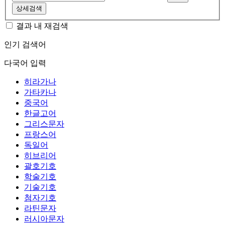
상세검색
결과 내 재검색
인기 검색어
다국어 입력
히라가나
가타카나
중국어
한글고어
그리스문자
프랑스어
독일어
히브리어
괄호기호
학술기호
기술기호
첨자기호
라틴문자
러시아문자