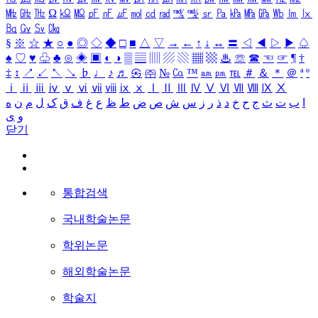
㎒
㎓
㎔
Ω
㏀
㏁
㎊
㎋
㎌
㏖
㏅
㎭
㎮
㎯
㏛
㎩
㎪
㎫
㎬
㏝
㏐
㏓
㏃
㏉
㏜
㏆
§
※
☆
★
○
●
◎
◇
◆
□
■
△
▽
→
←
↑
↓
↔
〓
◁
◀
▷
▶
♤
♠
♡
♥
♧
♣
⊙
◈
▣
◐
◑
▒
▤
▥
▨
▧
▦
▩
♨
☏
☎
☜
☞
¶
†
‡
↕
↗
↙
↖
↘
♭
♩
♪
♬
㉿
㈜
№
㏇
™
㏂
㏘
℡
＃
＆
＊
＠
ª
º
ⅰ
ⅱ
ⅲ
ⅳ
ⅴ
ⅵ
ⅶ
ⅷ
ⅸ
ⅹ
Ⅰ
Ⅱ
Ⅲ
Ⅳ
Ⅴ
Ⅵ
Ⅶ
Ⅷ
Ⅸ
Ⅹ
ا
ب
ت
ث
ج
ح
خ
د
ذ
ر
ز
س
ش
ص
ض
ط
ظ
ع
غ
ف
ق
ک
ل
م
ن
ه
و
ی
닫기
통합검색
국내학술논문
학위논문
해외학술논문
학술지