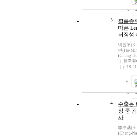
3
필름종
따른 Lem
저장성 
박권우(Kue
민(Ho-Mi
(Chung-H
한국원
p.18-21
4
수출용 
장 중 
사
李浩基(Ho-
(Chang-