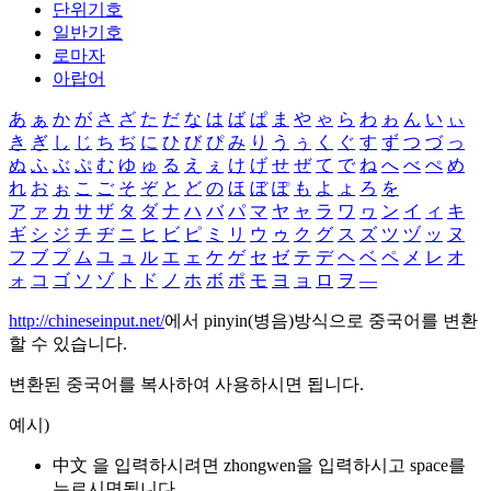
단위기호
일반기호
로마자
아랍어
あ
ぁ
か
が
さ
ざ
た
だ
な
は
ば
ぱ
ま
や
ゃ
ら
わ
ゎ
ん
い
ぃ
き
ぎ
し
じ
ち
ぢ
に
ひ
び
ぴ
み
り
う
ぅ
く
ぐ
す
ず
つ
づ
っ
ぬ
ふ
ぶ
ぷ
む
ゆ
ゅ
る
え
ぇ
け
げ
せ
ぜ
て
で
ね
へ
べ
ぺ
め
れ
お
ぉ
こ
ご
そ
ぞ
と
ど
の
ほ
ぼ
ぽ
も
よ
ょ
ろ
を
ア
ァ
カ
サ
ザ
タ
ダ
ナ
ハ
バ
パ
マ
ヤ
ャ
ラ
ワ
ヮ
ン
イ
ィ
キ
ギ
シ
ジ
チ
ヂ
ニ
ヒ
ビ
ピ
ミ
リ
ウ
ゥ
ク
グ
ス
ズ
ツ
ヅ
ッ
ヌ
フ
ブ
プ
ム
ユ
ュ
ル
エ
ェ
ケ
ゲ
セ
ゼ
テ
デ
ヘ
ベ
ペ
メ
レ
オ
ォ
コ
ゴ
ソ
ゾ
ト
ド
ノ
ホ
ボ
ポ
モ
ヨ
ョ
ロ
ヲ
―
http://chineseinput.net/
에서 pinyin(병음)방식으로 중국어를 변환
할 수 있습니다.
변환된 중국어를 복사하여 사용하시면 됩니다.
예시)
中文 을 입력하시려면
zhongwen
을 입력하시고 space를
누르시면됩니다.