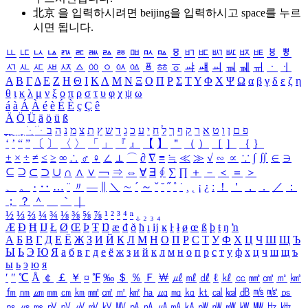
北京 을 입력하시려면
beijing
을 입력하시고 space를 누르
시면 됩니다.
ㅥ
ㅦ
ㅧ
ㅨ
ㅩ
ㅪ
ㅫ
ㅬ
ㅭ
ㅮ
ㅯ
ㅰ
ㅱ
ㅲ
ㅳ
ㅴ
ㅵ
ㅶ
ㅷ
ㅸ
ㅹ
ㅺ
ㅻ
ㅼ
ㅽ
ㅾ
ㅿ
ㆀ
ㆁ
ㆂ
ㆃ
ㆄ
ㆅ
ㆆ
ㆇ
ㆈ
ㆉ
ㆊ
ㆋ
ㆌ
ㆍ
ㆎ
Α
Β
Γ
Δ
Ε
Ζ
Η
Θ
Ι
Κ
Λ
Μ
Ν
Ξ
Ο
Π
Ρ
Σ
Τ
Υ
Φ
Χ
Ψ
Ω
α
β
γ
δ
ε
ζ
η
θ
ι
κ
λ
μ
ν
ξ
ο
π
ρ
σ
τ
υ
φ
χ
ψ
ω
á
à
Á
À
é
è
É
È
ç
Ç
ê
Ä
Ö
Ü
ä
ö
ü
ß
ְ
ֳ
ֲ
ֱ
ָ
ַ
ֵ
ֶ
ִ
ֹ
ּ
ֻ
ׂ
ׁ
ּ
ב
ה
נ
מ
צ
ת
ץ
ש
ד
ג
כ
ע
י
ח
ל
ך
ף
ק
ר
א
ט
ו
ן
ם
פ
‘
’
“
”
〔
〕
〈
〉
「
」
『
』
【
】
＂
（
）
［
］
｛
｝
±
×
÷
≠
≤
≥
∞
∴
♂
♀
∠
⊥
⌒
∂
∇
≡
≒
≪
≫
√
∽
∝
∵
∫
∬
∈
∋
⊆
⊇
⊂
⊃
∪
∩
∧
∨
￢
⇒
⇔
∀
∃
∮
∑
∏
＋
－
＜
＝
＞
、
。
·
‥
…
¨
〃
―
∥
＼
∼
´
～
ˇ
˘
˝
˚
˙
¸
˛
¡
¿
ː
！
＇
，
．
／
：
；
？
＾
＿
｀
｜
½
⅓
⅔
¼
¾
⅛
⅜
⅝
⅞
¹
²
³
⁴
ⁿ
₁
₂
₃
₄
Æ
Ð
Ħ
Ĳ
Ł
Ø
Œ
Þ
Ŧ
Ŋ
æ
đ
ð
ħ
ı
ĳ
ĸ
ŀ
ł
ø
œ
ß
þ
ŧ
ŋ
ŉ
А
Б
В
Г
Д
Е
Ё
Ж
З
И
Й
К
Л
М
Н
О
П
Р
С
Т
У
Ф
Х
Ц
Ч
Ш
Щ
Ъ
Ы
Ь
Э
Ю
Я
а
б
в
г
д
е
ё
ж
з
и
й
к
л
м
н
о
п
р
с
т
у
ф
х
ц
ч
ш
щ
ъ
ы
ь
э
ю
я
′
″
℃
Å
￠
￡
￥
¤
℉
‰
＄
％
Ｆ
￦
㎕
㎖
㎗
ℓ
㎘
㏄
㎣
㎤
㎥
㎦
㎙
㎚
㎛
㎜
㎝
㎞
㎟
㎠
㎡
㎢
㏊
㎍
㎎
㎏
㏏
㎈
㎉
㏈
㎧
㎨
㎰
㎱
㎲
㎳
㎴
㎵
㎶
㎷
㎸
㎹
㎀
㎁
㎂
㎃
㎄
㎺
㎻
㎽
㎾
㎿
㎐
㎑