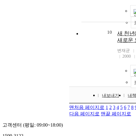
10
새 천년
새로운 
변재균
2000
내보내기
내
맨처음 페이지로
1
2
3
4
5
6
7
8
다음 페이지로
맨끝 페이지로
고객센터 (평일: 09:00~18:00)
1599-3122