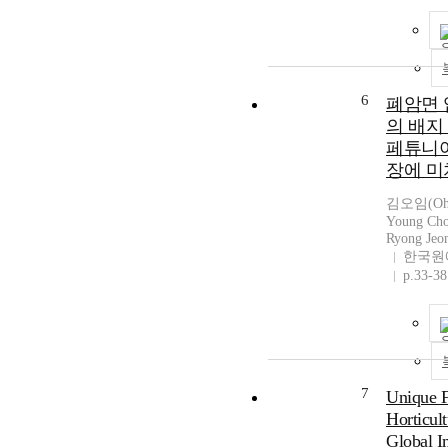
6
폐암면 
의 배지
페튜니아
장에 미
김오임(Oh-
Young C
Ryong Jeo
한국원
p.33-38
7
Unique F
Horticult
Global I