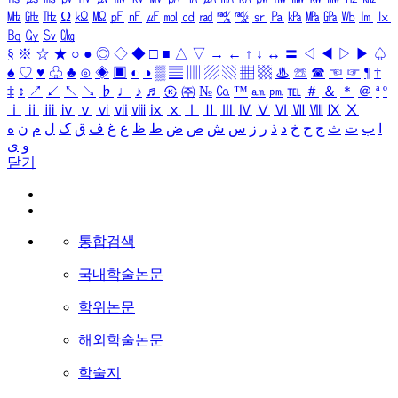
㎒
㎓
㎔
Ω
㏀
㏁
㎊
㎋
㎌
㏖
㏅
㎭
㎮
㎯
㏛
㎩
㎪
㎫
㎬
㏝
㏐
㏓
㏃
㏉
㏜
㏆
§
※
☆
★
○
●
◎
◇
◆
□
■
△
▽
→
←
↑
↓
↔
〓
◁
◀
▷
▶
♤
♠
♡
♥
♧
♣
⊙
◈
▣
◐
◑
▒
▤
▥
▨
▧
▦
▩
♨
☏
☎
☜
☞
¶
†
‡
↕
↗
↙
↖
↘
♭
♩
♪
♬
㉿
㈜
№
㏇
™
㏂
㏘
℡
＃
＆
＊
＠
ª
º
ⅰ
ⅱ
ⅲ
ⅳ
ⅴ
ⅵ
ⅶ
ⅷ
ⅸ
ⅹ
Ⅰ
Ⅱ
Ⅲ
Ⅳ
Ⅴ
Ⅵ
Ⅶ
Ⅷ
Ⅸ
Ⅹ
ا
ب
ت
ث
ج
ح
خ
د
ذ
ر
ز
س
ش
ص
ض
ط
ظ
ع
غ
ف
ق
ک
ل
م
ن
ه
و
ی
닫기
통합검색
국내학술논문
학위논문
해외학술논문
학술지