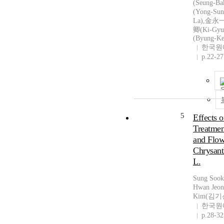
(Seung-B
(Yong-Su
La),金永一
卿(Ki-Gy
(Byung-Ke
한국원
p.22-27
5
Effects 
Treatmen
and Flow
Chrysan
L.
Sung Soo
Hwan Jeo
Kim(김기
한국원
p.28-32