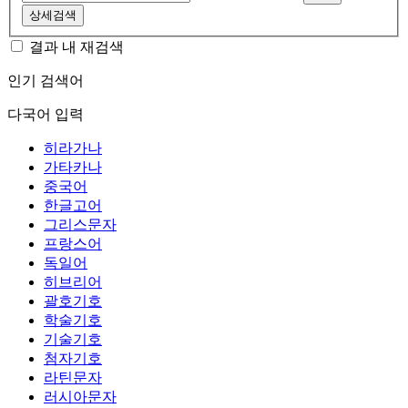
상세검색
결과 내 재검색
인기 검색어
다국어 입력
히라가나
가타카나
중국어
한글고어
그리스문자
프랑스어
독일어
히브리어
괄호기호
학술기호
기술기호
첨자기호
라틴문자
러시아문자