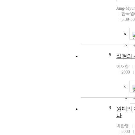
Jung-Myun
한국원
p.39-50
8
실현의 
이재창
2000
9
원예의 
나
박한영
2000