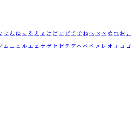
ぶ
ぷ
む
ゆ
ゅ
る
え
ぇ
け
げ
せ
ぜ
て
で
ね
へ
べ
ぺ
め
れ
お
ぉ
プ
ム
ユ
ュ
ル
エ
ェ
ケ
ゲ
セ
ゼ
テ
デ
ヘ
ベ
ペ
メ
レ
オ
ォ
コ
ゴ