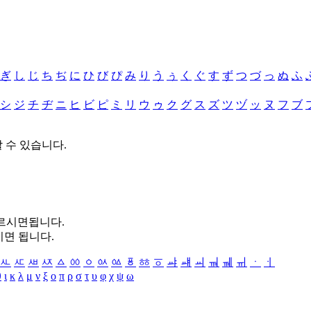
ぎ
し
じ
ち
ぢ
に
ひ
び
ぴ
み
り
う
ぅ
く
ぐ
す
ず
つ
づ
っ
ぬ
ふ
シ
ジ
チ
ヂ
ニ
ヒ
ビ
ピ
ミ
リ
ウ
ゥ
ク
グ
ス
ズ
ツ
ヅ
ッ
ヌ
フ
ブ
할 수 있습니다.
누르시면됩니다.
시면 됩니다.
ㅻ
ㅼ
ㅽ
ㅾ
ㅿ
ㆀ
ㆁ
ㆂ
ㆃ
ㆄ
ㆅ
ㆆ
ㆇ
ㆈ
ㆉ
ㆊ
ㆋ
ㆌ
ㆍ
ㆎ
θ
ι
κ
λ
μ
ν
ξ
ο
π
ρ
σ
τ
υ
φ
χ
ψ
ω