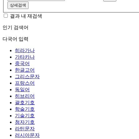
상세검색
결과 내 재검색
인기 검색어
다국어 입력
히라가나
가타카나
중국어
한글고어
그리스문자
프랑스어
독일어
히브리어
괄호기호
학술기호
기술기호
첨자기호
라틴문자
러시아문자