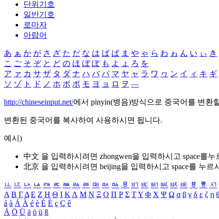
단위기호
일반기호
로마자
아랍어
あ
ぁ
か
が
さ
ざ
た
だ
な
は
ば
ぱ
ま
や
ゃ
ら
わ
ゎ
ん
い
ぃ
き
こ
ご
そ
ぞ
と
ど
の
ほ
ぼ
ぽ
も
よ
ょ
ろ
を
ア
ァ
カ
サ
ザ
タ
ダ
ナ
ハ
バ
パ
マ
ヤ
ャ
ラ
ワ
ヮ
ン
イ
ィ
キ
ギ
ソ
ゾ
ト
ド
ノ
ホ
ボ
ポ
モ
ヨ
ョ
ロ
ヲ
―
http://chineseinput.net/
에서 pinyin(병음)방식으로 중국어를 변환
변환된 중국어를 복사하여 사용하시면 됩니다.
예시)
中文 을 입력하시려면
zhongwen
을 입력하시고 space를
北京 을 입력하시려면
beijing
을 입력하시고 space를 누르
ㅥ
ㅦ
ㅧ
ㅨ
ㅩ
ㅪ
ㅫ
ㅬ
ㅭ
ㅮ
ㅯ
ㅰ
ㅱ
ㅲ
ㅳ
ㅴ
ㅵ
ㅶ
ㅷ
ㅸ
ㅹ
ㅺ
Α
Β
Γ
Δ
Ε
Ζ
Η
Θ
Ι
Κ
Λ
Μ
Ν
Ξ
Ο
Π
Ρ
Σ
Τ
Υ
Φ
Χ
Ψ
Ω
α
β
γ
δ
ε
ζ
η
á
à
Á
À
é
è
É
È
ç
Ç
ê
Ä
Ö
Ü
ä
ö
ü
ß