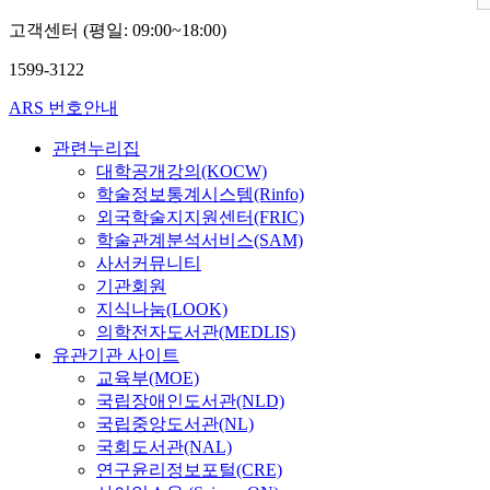
고객센터 (평일: 09:00~18:00)
1599-3122
ARS 번호안내
관련누리집
대학공개강의(KOCW)
학술정보통계시스템(Rinfo)
외국학술지지원센터(FRIC)
학술관계분석서비스(SAM)
사서커뮤니티
기관회원
지식나눔(LOOK)
의학전자도서관(MEDLIS)
유관기관 사이트
교육부(MOE)
국립장애인도서관(NLD)
국립중앙도서관(NL)
국회도서관(NAL)
연구윤리정보포털(CRE)