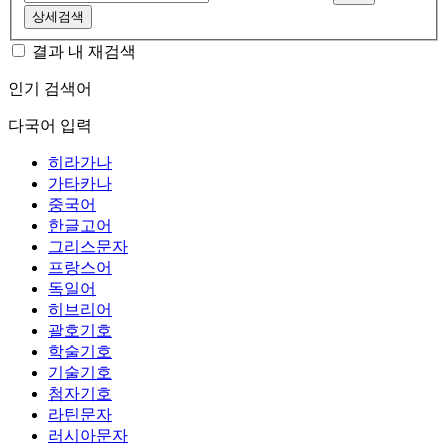
상세검색
결과 내 재검색
인기 검색어
다국어 입력
히라가나
가타카나
중국어
한글고어
그리스문자
프랑스어
독일어
히브리어
괄호기호
학술기호
기술기호
첨자기호
라틴문자
러시아문자