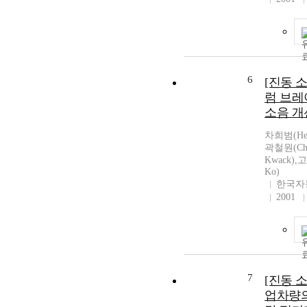
6
[진동 
럼 브레
소음 개
차희범(Hee
곽철원(Che
Kwack),
Ko)
한국자
2001
7
[진동 
업차량