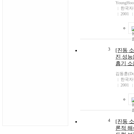
YoungHoo
한국자
2001
3
[진동 
진 성능
흡기 소
김동훈(Don
한국자
2001
4
[진동 
론적 해