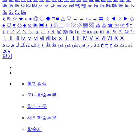
㎒
㎓
㎔
Ω
㏀
㏁
㎊
㎋
㎌
㏖
㏅
㎭
㎮
㎯
㏛
㎩
㎪
㎫
㎬
㏝
㏐
㏓
㏃
㏉
㏜
㏆
§
※
☆
★
○
●
◎
◇
◆
□
■
△
▽
→
←
↑
↓
↔
〓
◁
◀
▷
▶
♤
♠
♡
♥
♧
♣
⊙
◈
▣
◐
◑
▒
▤
▥
▨
▧
▦
▩
♨
☏
☎
☜
☞
¶
†
‡
↕
↗
↙
↖
↘
♭
♩
♪
♬
㉿
㈜
№
㏇
™
㏂
㏘
℡
＃
＆
＊
＠
ª
º
ⅰ
ⅱ
ⅲ
ⅳ
ⅴ
ⅵ
ⅶ
ⅷ
ⅸ
ⅹ
Ⅰ
Ⅱ
Ⅲ
Ⅳ
Ⅴ
Ⅵ
Ⅶ
Ⅷ
Ⅸ
Ⅹ
ا
ب
ت
ث
ج
ح
خ
د
ذ
ر
ز
س
ش
ص
ض
ط
ظ
ع
غ
ف
ق
ک
ل
م
ن
ه
و
ی
닫기
통합검색
국내학술논문
학위논문
해외학술논문
학술지