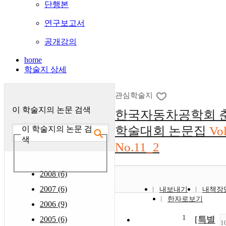
단행본
연구보고서
공개강의
home
학술지 상세
관심학술지
이 학술지의 논문 검색
한국자동차공학회 
학술대회 논문집
Vo
이 학술지의 논문 검
색
No.11_2
2008 (6)
2007 (6)
내보내기
내책장
한자로보기
2006 (9)
1
[특별
2005 (6)
1