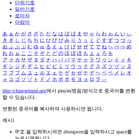
단위기호
일반기호
로마자
아랍어
あ
ぁ
か
が
さ
ざ
た
だ
な
は
ば
ぱ
ま
や
ゃ
ら
わ
ゎ
ん
い
ぃ
き
ぎ
し
じ
ち
ぢ
に
ひ
び
ぴ
み
り
う
ぅ
く
ぐ
す
ず
つ
づ
っ
ぬ
ふ
ぶ
ぷ
む
ゆ
ゅ
る
え
ぇ
け
げ
せ
ぜ
て
で
ね
へ
べ
ぺ
め
れ
お
ぉ
こ
ご
そ
ぞ
と
ど
の
ほ
ぼ
ぽ
も
よ
ょ
ろ
を
ア
ァ
カ
サ
ザ
タ
ダ
ナ
ハ
バ
パ
マ
ヤ
ャ
ラ
ワ
ヮ
ン
イ
ィ
キ
ギ
シ
ジ
チ
ヂ
ニ
ヒ
ビ
ピ
ミ
リ
ウ
ゥ
ク
グ
ス
ズ
ツ
ヅ
ッ
ヌ
フ
ブ
プ
ム
ユ
ュ
ル
エ
ェ
ケ
ゲ
セ
ゼ
テ
デ
ヘ
ベ
ペ
メ
レ
オ
ォ
コ
ゴ
ソ
ゾ
ト
ド
ノ
ホ
ボ
ポ
モ
ヨ
ョ
ロ
ヲ
―
http://chineseinput.net/
에서 pinyin(병음)방식으로 중국어를 변환
할 수 있습니다.
변환된 중국어를 복사하여 사용하시면 됩니다.
예시)
中文 을 입력하시려면
zhongwen
을 입력하시고 space를
누르시면됩니다.