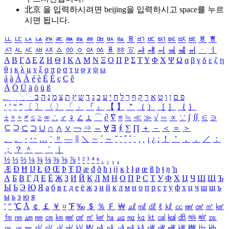
北京 을 입력하시려면
beijing
을 입력하시고 space를 누르
시면 됩니다.
ㅥ
ㅦ
ㅧ
ㅨ
ㅩ
ㅪ
ㅫ
ㅬ
ㅭ
ㅮ
ㅯ
ㅰ
ㅱ
ㅲ
ㅳ
ㅴ
ㅵ
ㅶ
ㅷ
ㅸ
ㅹ
ㅺ
ㅻ
ㅼ
ㅽ
ㅾ
ㅿ
ㆀ
ㆁ
ㆂ
ㆃ
ㆄ
ㆅ
ㆆ
ㆇ
ㆈ
ㆉ
ㆊ
ㆋ
ㆌ
ㆍ
ㆎ
Α
Β
Γ
Δ
Ε
Ζ
Η
Θ
Ι
Κ
Λ
Μ
Ν
Ξ
Ο
Π
Ρ
Σ
Τ
Υ
Φ
Χ
Ψ
Ω
α
β
γ
δ
ε
ζ
η
θ
ι
κ
λ
μ
ν
ξ
ο
π
ρ
σ
τ
υ
φ
χ
ψ
ω
á
à
Á
À
é
è
É
È
ç
Ç
ê
Ä
Ö
Ü
ä
ö
ü
ß
ְ
ֳ
ֲ
ֱ
ָ
ַ
ֵ
ֶ
ִ
ֹ
ּ
ֻ
ׂ
ׁ
ּ
ב
ה
נ
מ
צ
ת
ץ
ש
ד
ג
כ
ע
י
ח
ל
ך
ף
ק
ר
א
ט
ו
ן
ם
פ
‘
’
“
”
〔
〕
〈
〉
「
」
『
』
【
】
＂
（
）
［
］
｛
｝
±
×
÷
≠
≤
≥
∞
∴
♂
♀
∠
⊥
⌒
∂
∇
≡
≒
≪
≫
√
∽
∝
∵
∫
∬
∈
∋
⊆
⊇
⊂
⊃
∪
∩
∧
∨
￢
⇒
⇔
∀
∃
∮
∑
∏
＋
－
＜
＝
＞
、
。
·
‥
…
¨
〃
―
∥
＼
∼
´
～
ˇ
˘
˝
˚
˙
¸
˛
¡
¿
ː
！
＇
，
．
／
：
；
？
＾
＿
｀
｜
½
⅓
⅔
¼
¾
⅛
⅜
⅝
⅞
¹
²
³
⁴
ⁿ
₁
₂
₃
₄
Æ
Ð
Ħ
Ĳ
Ł
Ø
Œ
Þ
Ŧ
Ŋ
æ
đ
ð
ħ
ı
ĳ
ĸ
ŀ
ł
ø
œ
ß
þ
ŧ
ŋ
ŉ
А
Б
В
Г
Д
Е
Ё
Ж
З
И
Й
К
Л
М
Н
О
П
Р
С
Т
У
Ф
Х
Ц
Ч
Ш
Щ
Ъ
Ы
Ь
Э
Ю
Я
а
б
в
г
д
е
ё
ж
з
и
й
к
л
м
н
о
п
р
с
т
у
ф
х
ц
ч
ш
щ
ъ
ы
ь
э
ю
я
′
″
℃
Å
￠
￡
￥
¤
℉
‰
＄
％
Ｆ
￦
㎕
㎖
㎗
ℓ
㎘
㏄
㎣
㎤
㎥
㎦
㎙
㎚
㎛
㎜
㎝
㎞
㎟
㎠
㎡
㎢
㏊
㎍
㎎
㎏
㏏
㎈
㎉
㏈
㎧
㎨
㎰
㎱
㎲
㎳
㎴
㎵
㎶
㎷
㎸
㎹
㎀
㎁
㎂
㎃
㎄
㎺
㎻
㎽
㎾
㎿
㎐
㎑