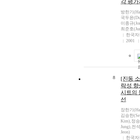
각 평가
방한기(Han-
국두윤(Du-
이종규(Jong
최준호(Jun
한국자
2001
8
[진동 
락성 향
시트의 
선
장한기(Han-
김승한(Seu
Kim),정승태
Jung),전석
Jeon)
한국자