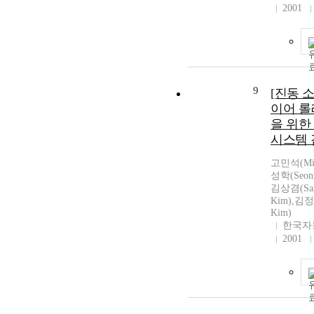
2001
9
[진동 
이어 롤
을 위한
시스템 
고민석(Min
성학(Seong
김상겸(Sa
Kim),김정
Kim)
한국자
2001