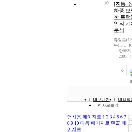
10
[진동 
하중 모
한 트랙
인의 기
분석
류일훈(I.H
복(K.U. K
한국자
2001
내보내기
내책장
한자로보기
맨처음 페이지로
1
2
3
4
5
6
7
1
8
9
10
다음 페이지로
맨끝 페
이지로