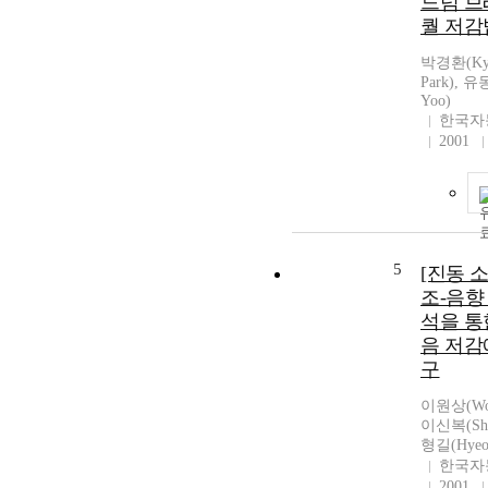
드럼 브
퀄 저감
박경환(Kyu
Park), 유
Yoo)
한국자
2001
5
[진동 
조-음향
석을 통
음 저감
구
이원상(Won
이신복(Shi
형길(Hyeon
한국자
2001