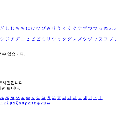
ぎ
し
じ
ち
ぢ
に
ひ
び
ぴ
み
り
う
ぅ
く
ぐ
す
ず
つ
づ
っ
ぬ
ふ
シ
ジ
チ
ヂ
ニ
ヒ
ビ
ピ
ミ
リ
ウ
ゥ
ク
グ
ス
ズ
ツ
ヅ
ッ
ヌ
フ
ブ
할 수 있습니다.
누르시면됩니다.
시면 됩니다.
ㅻ
ㅼ
ㅽ
ㅾ
ㅿ
ㆀ
ㆁ
ㆂ
ㆃ
ㆄ
ㆅ
ㆆ
ㆇ
ㆈ
ㆉ
ㆊ
ㆋ
ㆌ
ㆍ
ㆎ
θ
ι
κ
λ
μ
ν
ξ
ο
π
ρ
σ
τ
υ
φ
χ
ψ
ω