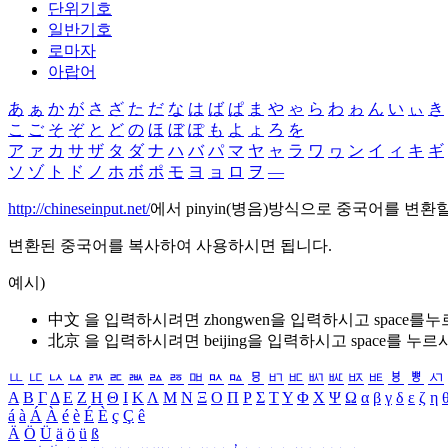
단위기호
일반기호
로마자
아랍어
あ
ぁ
か
が
さ
ざ
た
だ
な
は
ば
ぱ
ま
や
ゃ
ら
わ
ゎ
ん
い
ぃ
き
こ
ご
そ
ぞ
と
ど
の
ほ
ぼ
ぽ
も
よ
ょ
ろ
を
ア
ァ
カ
サ
ザ
タ
ダ
ナ
ハ
バ
パ
マ
ヤ
ャ
ラ
ワ
ヮ
ン
イ
ィ
キ
ギ
ソ
ゾ
ト
ド
ノ
ホ
ボ
ポ
モ
ヨ
ョ
ロ
ヲ
―
http://chineseinput.net/
에서 pinyin(병음)방식으로 중국어를 변환
변환된 중국어를 복사하여 사용하시면 됩니다.
예시)
中文 을 입력하시려면
zhongwen
을 입력하시고 space를
北京 을 입력하시려면
beijing
을 입력하시고 space를 누르
ㅥ
ㅦ
ㅧ
ㅨ
ㅩ
ㅪ
ㅫ
ㅬ
ㅭ
ㅮ
ㅯ
ㅰ
ㅱ
ㅲ
ㅳ
ㅴ
ㅵ
ㅶ
ㅷ
ㅸ
ㅹ
ㅺ
Α
Β
Γ
Δ
Ε
Ζ
Η
Θ
Ι
Κ
Λ
Μ
Ν
Ξ
Ο
Π
Ρ
Σ
Τ
Υ
Φ
Χ
Ψ
Ω
α
β
γ
δ
ε
ζ
η
á
à
Á
À
é
è
É
È
ç
Ç
ê
Ä
Ö
Ü
ä
ö
ü
ß