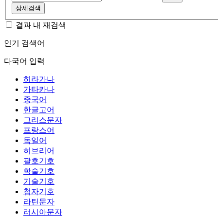
상세검색
결과 내 재검색
인기 검색어
다국어 입력
히라가나
가타카나
중국어
한글고어
그리스문자
프랑스어
독일어
히브리어
괄호기호
학술기호
기술기호
첨자기호
라틴문자
러시아문자