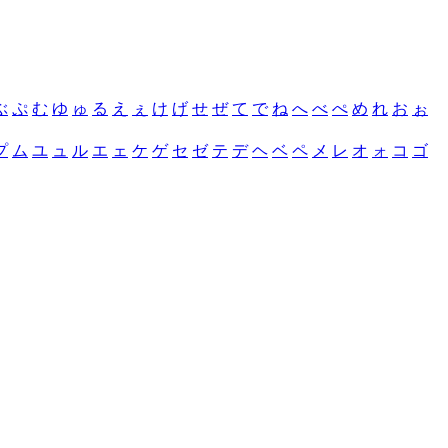
ぶ
ぷ
む
ゆ
ゅ
る
え
ぇ
け
げ
せ
ぜ
て
で
ね
へ
べ
ぺ
め
れ
お
ぉ
プ
ム
ユ
ュ
ル
エ
ェ
ケ
ゲ
セ
ゼ
テ
デ
ヘ
ベ
ペ
メ
レ
オ
ォ
コ
ゴ