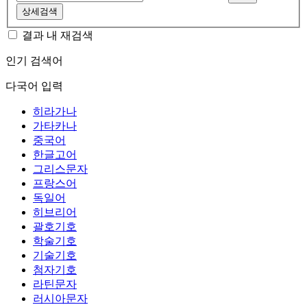
상세검색
결과 내 재검색
인기 검색어
다국어 입력
히라가나
가타카나
중국어
한글고어
그리스문자
프랑스어
독일어
히브리어
괄호기호
학술기호
기술기호
첨자기호
라틴문자
러시아문자