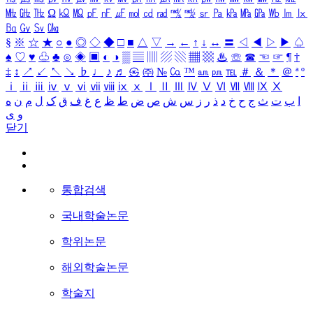
㎒
㎓
㎔
Ω
㏀
㏁
㎊
㎋
㎌
㏖
㏅
㎭
㎮
㎯
㏛
㎩
㎪
㎫
㎬
㏝
㏐
㏓
㏃
㏉
㏜
㏆
§
※
☆
★
○
●
◎
◇
◆
□
■
△
▽
→
←
↑
↓
↔
〓
◁
◀
▷
▶
♤
♠
♡
♥
♧
♣
⊙
◈
▣
◐
◑
▒
▤
▥
▨
▧
▦
▩
♨
☏
☎
☜
☞
¶
†
‡
↕
↗
↙
↖
↘
♭
♩
♪
♬
㉿
㈜
№
㏇
™
㏂
㏘
℡
＃
＆
＊
＠
ª
º
ⅰ
ⅱ
ⅲ
ⅳ
ⅴ
ⅵ
ⅶ
ⅷ
ⅸ
ⅹ
Ⅰ
Ⅱ
Ⅲ
Ⅳ
Ⅴ
Ⅵ
Ⅶ
Ⅷ
Ⅸ
Ⅹ
ا
ب
ت
ث
ج
ح
خ
د
ذ
ر
ز
س
ش
ص
ض
ط
ظ
ع
غ
ف
ق
ک
ل
م
ن
ه
و
ی
닫기
통합검색
국내학술논문
학위논문
해외학술논문
학술지