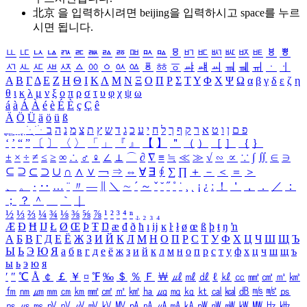
北京 을 입력하시려면
beijing
을 입력하시고 space를 누르
시면 됩니다.
ㅥ
ㅦ
ㅧ
ㅨ
ㅩ
ㅪ
ㅫ
ㅬ
ㅭ
ㅮ
ㅯ
ㅰ
ㅱ
ㅲ
ㅳ
ㅴ
ㅵ
ㅶ
ㅷ
ㅸ
ㅹ
ㅺ
ㅻ
ㅼ
ㅽ
ㅾ
ㅿ
ㆀ
ㆁ
ㆂ
ㆃ
ㆄ
ㆅ
ㆆ
ㆇ
ㆈ
ㆉ
ㆊ
ㆋ
ㆌ
ㆍ
ㆎ
Α
Β
Γ
Δ
Ε
Ζ
Η
Θ
Ι
Κ
Λ
Μ
Ν
Ξ
Ο
Π
Ρ
Σ
Τ
Υ
Φ
Χ
Ψ
Ω
α
β
γ
δ
ε
ζ
η
θ
ι
κ
λ
μ
ν
ξ
ο
π
ρ
σ
τ
υ
φ
χ
ψ
ω
á
à
Á
À
é
è
É
È
ç
Ç
ê
Ä
Ö
Ü
ä
ö
ü
ß
ְ
ֳ
ֲ
ֱ
ָ
ַ
ֵ
ֶ
ִ
ֹ
ּ
ֻ
ׂ
ׁ
ּ
ב
ה
נ
מ
צ
ת
ץ
ש
ד
ג
כ
ע
י
ח
ל
ך
ף
ק
ר
א
ט
ו
ן
ם
פ
‘
’
“
”
〔
〕
〈
〉
「
」
『
』
【
】
＂
（
）
［
］
｛
｝
±
×
÷
≠
≤
≥
∞
∴
♂
♀
∠
⊥
⌒
∂
∇
≡
≒
≪
≫
√
∽
∝
∵
∫
∬
∈
∋
⊆
⊇
⊂
⊃
∪
∩
∧
∨
￢
⇒
⇔
∀
∃
∮
∑
∏
＋
－
＜
＝
＞
、
。
·
‥
…
¨
〃
―
∥
＼
∼
´
～
ˇ
˘
˝
˚
˙
¸
˛
¡
¿
ː
！
＇
，
．
／
：
；
？
＾
＿
｀
｜
½
⅓
⅔
¼
¾
⅛
⅜
⅝
⅞
¹
²
³
⁴
ⁿ
₁
₂
₃
₄
Æ
Ð
Ħ
Ĳ
Ł
Ø
Œ
Þ
Ŧ
Ŋ
æ
đ
ð
ħ
ı
ĳ
ĸ
ŀ
ł
ø
œ
ß
þ
ŧ
ŋ
ŉ
А
Б
В
Г
Д
Е
Ё
Ж
З
И
Й
К
Л
М
Н
О
П
Р
С
Т
У
Ф
Х
Ц
Ч
Ш
Щ
Ъ
Ы
Ь
Э
Ю
Я
а
б
в
г
д
е
ё
ж
з
и
й
к
л
м
н
о
п
р
с
т
у
ф
х
ц
ч
ш
щ
ъ
ы
ь
э
ю
я
′
″
℃
Å
￠
￡
￥
¤
℉
‰
＄
％
Ｆ
￦
㎕
㎖
㎗
ℓ
㎘
㏄
㎣
㎤
㎥
㎦
㎙
㎚
㎛
㎜
㎝
㎞
㎟
㎠
㎡
㎢
㏊
㎍
㎎
㎏
㏏
㎈
㎉
㏈
㎧
㎨
㎰
㎱
㎲
㎳
㎴
㎵
㎶
㎷
㎸
㎹
㎀
㎁
㎂
㎃
㎄
㎺
㎻
㎽
㎾
㎿
㎐
㎑