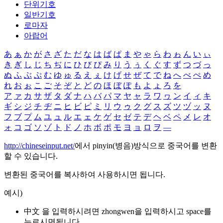
단위기호
일반기호
로마자
아랍어
あ
ぁ
か
が
さ
ざ
た
だ
な
は
ば
ぱ
ま
や
ゃ
ら
わ
ゎ
ん
い
ぃ
き
ぎ
し
じ
ち
ぢ
に
ひ
び
ぴ
み
り
う
ぅ
く
ぐ
す
ず
つ
づ
っ
ぬ
ふ
ぶ
ぷ
む
ゆ
ゅ
る
え
ぇ
け
げ
せ
ぜ
て
で
ね
へ
べ
ぺ
め
れ
お
ぉ
こ
ご
そ
ぞ
と
ど
の
ほ
ぼ
ぽ
も
よ
ょ
ろ
を
ア
ァ
カ
サ
ザ
タ
ダ
ナ
ハ
バ
パ
マ
ヤ
ャ
ラ
ワ
ヮ
ン
イ
ィ
キ
ギ
シ
ジ
チ
ヂ
ニ
ヒ
ビ
ピ
ミ
リ
ウ
ゥ
ク
グ
ス
ズ
ツ
ヅ
ッ
ヌ
フ
ブ
プ
ム
ユ
ュ
ル
エ
ェ
ケ
ゲ
セ
ゼ
テ
デ
ヘ
ベ
ペ
メ
レ
オ
ォ
コ
ゴ
ソ
ゾ
ト
ド
ノ
ホ
ボ
ポ
モ
ヨ
ョ
ロ
ヲ
―
http://chineseinput.net/
에서 pinyin(병음)방식으로 중국어를 변환
할 수 있습니다.
변환된 중국어를 복사하여 사용하시면 됩니다.
예시)
中文 을 입력하시려면
zhongwen
을 입력하시고 space를
누르시면됩니다.