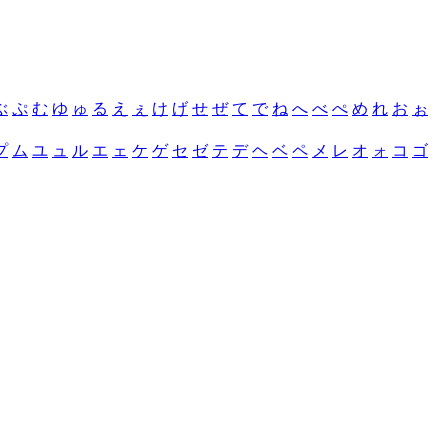
ぶ
ぷ
む
ゆ
ゅ
る
え
ぇ
け
げ
せ
ぜ
て
で
ね
へ
べ
ぺ
め
れ
お
ぉ
プ
ム
ユ
ュ
ル
エ
ェ
ケ
ゲ
セ
ゼ
テ
デ
ヘ
ベ
ペ
メ
レ
オ
ォ
コ
ゴ