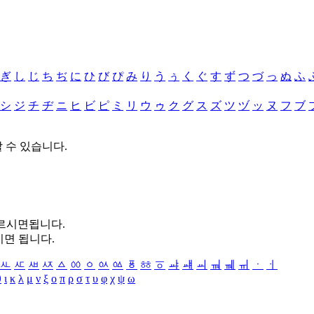
ぎ
し
じ
ち
ぢ
に
ひ
び
ぴ
み
り
う
ぅ
く
ぐ
す
ず
つ
づ
っ
ぬ
ふ
シ
ジ
チ
ヂ
ニ
ヒ
ビ
ピ
ミ
リ
ウ
ゥ
ク
グ
ス
ズ
ツ
ヅ
ッ
ヌ
フ
ブ
할 수 있습니다.
누르시면됩니다.
시면 됩니다.
ㅻ
ㅼ
ㅽ
ㅾ
ㅿ
ㆀ
ㆁ
ㆂ
ㆃ
ㆄ
ㆅ
ㆆ
ㆇ
ㆈ
ㆉ
ㆊ
ㆋ
ㆌ
ㆍ
ㆎ
θ
ι
κ
λ
μ
ν
ξ
ο
π
ρ
σ
τ
υ
φ
χ
ψ
ω