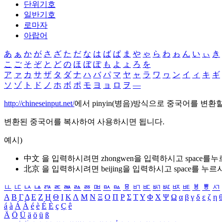
단위기호
일반기호
로마자
아랍어
あ
ぁ
か
が
さ
ざ
た
だ
な
は
ば
ぱ
ま
や
ゃ
ら
わ
ゎ
ん
い
ぃ
き
こ
ご
そ
ぞ
と
ど
の
ほ
ぼ
ぽ
も
よ
ょ
ろ
を
ア
ァ
カ
サ
ザ
タ
ダ
ナ
ハ
バ
パ
マ
ヤ
ャ
ラ
ワ
ヮ
ン
イ
ィ
キ
ギ
ソ
ゾ
ト
ド
ノ
ホ
ボ
ポ
モ
ヨ
ョ
ロ
ヲ
―
http://chineseinput.net/
에서 pinyin(병음)방식으로 중국어를 변환
변환된 중국어를 복사하여 사용하시면 됩니다.
예시)
中文 을 입력하시려면
zhongwen
을 입력하시고 space를
北京 을 입력하시려면
beijing
을 입력하시고 space를 누르
ㅥ
ㅦ
ㅧ
ㅨ
ㅩ
ㅪ
ㅫ
ㅬ
ㅭ
ㅮ
ㅯ
ㅰ
ㅱ
ㅲ
ㅳ
ㅴ
ㅵ
ㅶ
ㅷ
ㅸ
ㅹ
ㅺ
Α
Β
Γ
Δ
Ε
Ζ
Η
Θ
Ι
Κ
Λ
Μ
Ν
Ξ
Ο
Π
Ρ
Σ
Τ
Υ
Φ
Χ
Ψ
Ω
α
β
γ
δ
ε
ζ
η
á
à
Á
À
é
è
É
È
ç
Ç
ê
Ä
Ö
Ü
ä
ö
ü
ß