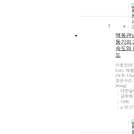
7
맥동관
동기의 
속도와 
도
이호진(H.J
Lee), 채
(W.B. Cha
정은수(E.
Jeong)
대한설
공학회
1996
p.50-57