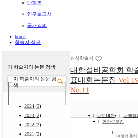
단행본
연구보고서
공개강의
home
학술지 상세
관심학술지
이 학술지의 논문 검색
대한설비공학회 학
표대회논문집
Vol.1
이 학술지의 논문 검
색
No.11
2024 (3)
2023 (2)
내보내기
내책장
한자로보기
2022 (2)
1
2021 (2)
10개씩 출력