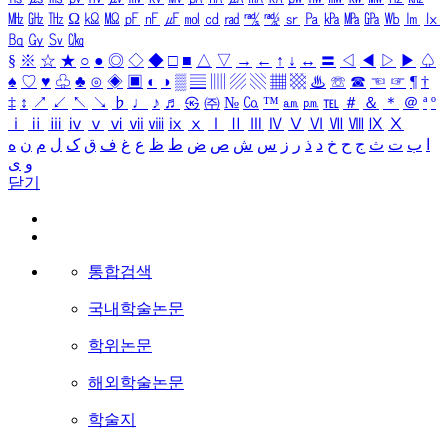
㎒
㎓
㎔
Ω
㏀
㏁
㎊
㎋
㎌
㏖
㏅
㎭
㎮
㎯
㏛
㎩
㎪
㎫
㎬
㏝
㏐
㏓
㏃
㏉
㏜
㏆
§
※
☆
★
○
●
◎
◇
◆
□
■
△
▽
→
←
↑
↓
↔
〓
◁
◀
▷
▶
♤
♠
♡
♥
♧
♣
⊙
◈
▣
◐
◑
▒
▤
▥
▨
▧
▦
▩
♨
☏
☎
☜
☞
¶
†
‡
↕
↗
↙
↖
↘
♭
♩
♪
♬
㉿
㈜
№
㏇
™
㏂
㏘
℡
＃
＆
＊
＠
ª
º
ⅰ
ⅱ
ⅲ
ⅳ
ⅴ
ⅵ
ⅶ
ⅷ
ⅸ
ⅹ
Ⅰ
Ⅱ
Ⅲ
Ⅳ
Ⅴ
Ⅵ
Ⅶ
Ⅷ
Ⅸ
Ⅹ
ا
ب
ت
ث
ج
ح
خ
د
ذ
ر
ز
س
ش
ص
ض
ط
ظ
ع
غ
ف
ق
ک
ل
م
ن
ه
و
ی
닫기
통합검색
국내학술논문
학위논문
해외학술논문
학술지