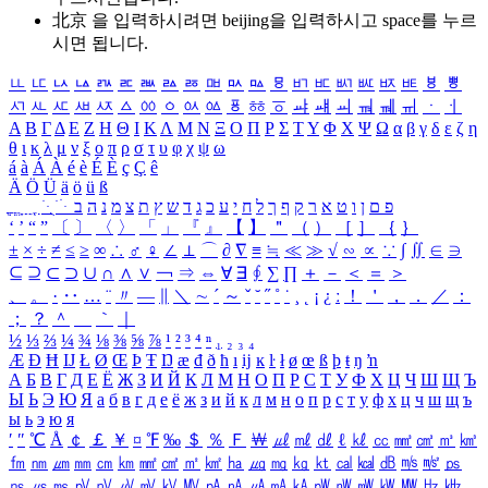
北京 을 입력하시려면
beijing
을 입력하시고 space를 누르
시면 됩니다.
ㅥ
ㅦ
ㅧ
ㅨ
ㅩ
ㅪ
ㅫ
ㅬ
ㅭ
ㅮ
ㅯ
ㅰ
ㅱ
ㅲ
ㅳ
ㅴ
ㅵ
ㅶ
ㅷ
ㅸ
ㅹ
ㅺ
ㅻ
ㅼ
ㅽ
ㅾ
ㅿ
ㆀ
ㆁ
ㆂ
ㆃ
ㆄ
ㆅ
ㆆ
ㆇ
ㆈ
ㆉ
ㆊ
ㆋ
ㆌ
ㆍ
ㆎ
Α
Β
Γ
Δ
Ε
Ζ
Η
Θ
Ι
Κ
Λ
Μ
Ν
Ξ
Ο
Π
Ρ
Σ
Τ
Υ
Φ
Χ
Ψ
Ω
α
β
γ
δ
ε
ζ
η
θ
ι
κ
λ
μ
ν
ξ
ο
π
ρ
σ
τ
υ
φ
χ
ψ
ω
á
à
Á
À
é
è
É
È
ç
Ç
ê
Ä
Ö
Ü
ä
ö
ü
ß
ְ
ֳ
ֲ
ֱ
ָ
ַ
ֵ
ֶ
ִ
ֹ
ּ
ֻ
ׂ
ׁ
ּ
ב
ה
נ
מ
צ
ת
ץ
ש
ד
ג
כ
ע
י
ח
ל
ך
ף
ק
ר
א
ט
ו
ן
ם
פ
‘
’
“
”
〔
〕
〈
〉
「
」
『
』
【
】
＂
（
）
［
］
｛
｝
±
×
÷
≠
≤
≥
∞
∴
♂
♀
∠
⊥
⌒
∂
∇
≡
≒
≪
≫
√
∽
∝
∵
∫
∬
∈
∋
⊆
⊇
⊂
⊃
∪
∩
∧
∨
￢
⇒
⇔
∀
∃
∮
∑
∏
＋
－
＜
＝
＞
、
。
·
‥
…
¨
〃
―
∥
＼
∼
´
～
ˇ
˘
˝
˚
˙
¸
˛
¡
¿
ː
！
＇
，
．
／
：
；
？
＾
＿
｀
｜
½
⅓
⅔
¼
¾
⅛
⅜
⅝
⅞
¹
²
³
⁴
ⁿ
₁
₂
₃
₄
Æ
Ð
Ħ
Ĳ
Ł
Ø
Œ
Þ
Ŧ
Ŋ
æ
đ
ð
ħ
ı
ĳ
ĸ
ŀ
ł
ø
œ
ß
þ
ŧ
ŋ
ŉ
А
Б
В
Г
Д
Е
Ё
Ж
З
И
Й
К
Л
М
Н
О
П
Р
С
Т
У
Ф
Х
Ц
Ч
Ш
Щ
Ъ
Ы
Ь
Э
Ю
Я
а
б
в
г
д
е
ё
ж
з
и
й
к
л
м
н
о
п
р
с
т
у
ф
х
ц
ч
ш
щ
ъ
ы
ь
э
ю
я
′
″
℃
Å
￠
￡
￥
¤
℉
‰
＄
％
Ｆ
￦
㎕
㎖
㎗
ℓ
㎘
㏄
㎣
㎤
㎥
㎦
㎙
㎚
㎛
㎜
㎝
㎞
㎟
㎠
㎡
㎢
㏊
㎍
㎎
㎏
㏏
㎈
㎉
㏈
㎧
㎨
㎰
㎱
㎲
㎳
㎴
㎵
㎶
㎷
㎸
㎹
㎀
㎁
㎂
㎃
㎄
㎺
㎻
㎽
㎾
㎿
㎐
㎑