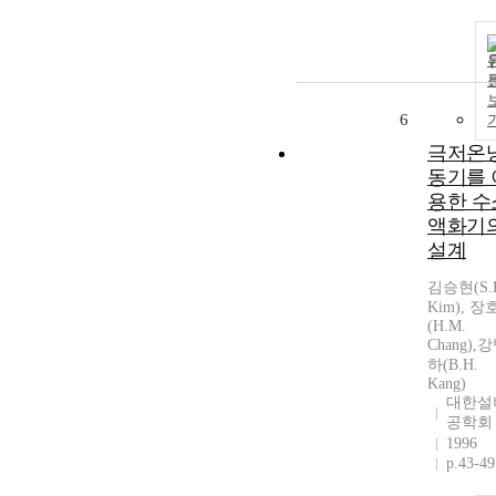
6
극저온
동기를 
용한 수
액화기
설계
김승현(S.
Kim), 
(H.M.
Chang),
하(B.H.
Kang)
대한설
공학회
1996
p.43-49