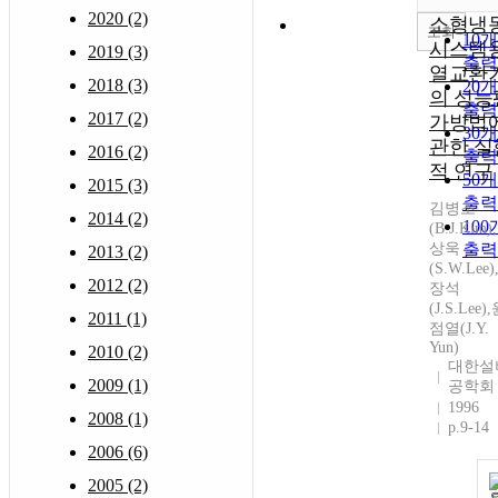
2020 (2)
소형냉
조회
10
시스템
2019 (3)
출력
열교환
2018 (3)
20
의 성능
출력
2017 (2)
가방법
30
관한 실
2016 (2)
출력
적 연구
50
2015 (3)
출력
김병조
2014 (2)
10
(B.J.Kim)
상욱
출력
2013 (2)
(S.W.Lee
2012 (2)
장석
(J.S.Lee)
2011 (1)
점열(J.Y.
Yun)
2010 (2)
대한설
2009 (1)
공학회
1996
2008 (1)
p.9-14
2006 (6)
2005 (2)