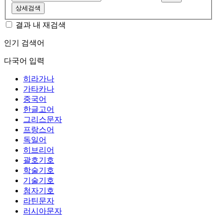
상세검색
결과 내 재검색
인기 검색어
다국어 입력
히라가나
가타카나
중국어
한글고어
그리스문자
프랑스어
독일어
히브리어
괄호기호
학술기호
기술기호
첨자기호
라틴문자
러시아문자