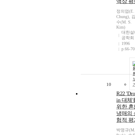
액상 평
정의엽(E. 
Chung),
수(M. S.
Kim)
대한설
공학회
1996
p.66-70
10
R22 'Dro
in 대체
위한 혼
냉매의 
험적 평
박명규(M.