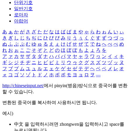
단위기호
일반기호
로마자
아랍어
あ
ぁ
か
が
さ
ざ
た
だ
な
は
ば
ぱ
ま
や
ゃ
ら
わ
ゎ
ん
い
ぃ
き
ぎ
し
じ
ち
ぢ
に
ひ
び
ぴ
み
り
う
ぅ
く
ぐ
す
ず
つ
づ
っ
ぬ
ふ
ぶ
ぷ
む
ゆ
ゅ
る
え
ぇ
け
げ
せ
ぜ
て
で
ね
へ
べ
ぺ
め
れ
お
ぉ
こ
ご
そ
ぞ
と
ど
の
ほ
ぼ
ぽ
も
よ
ょ
ろ
を
ア
ァ
カ
サ
ザ
タ
ダ
ナ
ハ
バ
パ
マ
ヤ
ャ
ラ
ワ
ヮ
ン
イ
ィ
キ
ギ
シ
ジ
チ
ヂ
ニ
ヒ
ビ
ピ
ミ
リ
ウ
ゥ
ク
グ
ス
ズ
ツ
ヅ
ッ
ヌ
フ
ブ
プ
ム
ユ
ュ
ル
エ
ェ
ケ
ゲ
セ
ゼ
テ
デ
ヘ
ベ
ペ
メ
レ
オ
ォ
コ
ゴ
ソ
ゾ
ト
ド
ノ
ホ
ボ
ポ
モ
ヨ
ョ
ロ
ヲ
―
http://chineseinput.net/
에서 pinyin(병음)방식으로 중국어를 변환
할 수 있습니다.
변환된 중국어를 복사하여 사용하시면 됩니다.
예시)
中文 을 입력하시려면
zhongwen
을 입력하시고 space를
누르시면됩니다.