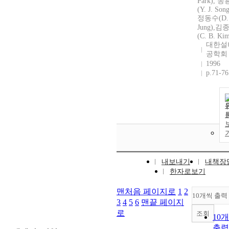
Park), 
(Y. J. Song
정동수(D. 
Jung),김
(C. B. Ki
대한설
공학회
1996
p.71-76
내보내기
내책장
한자로보기
맨처음 페이지로
1
2
10개씩 출력
3
4
5
6
맨끝 페이지
로
조회
10
출력