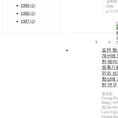
공학회
1989 (2)
1996
p.15-23
1988 (2)
1987 (2)
3
표면 형
개선에 
한 에어
응축기
핀의 성
향상에 
한 연구
방성돈
(Seong-D
Bang), 
헌(Jae-He
Lee),이
(Seung-Ka