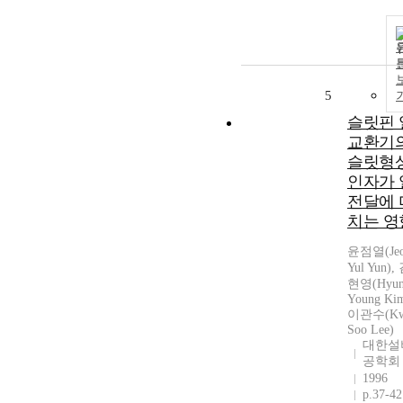
5
슬릿핀 
교환기
슬릿형
인자가 
전달에 
치는 영
윤점열(Je
Yul Yun),
현영(Hyu
Young Kim
이관수(Kw
Soo Lee)
대한설
공학회
1996
p.37-42