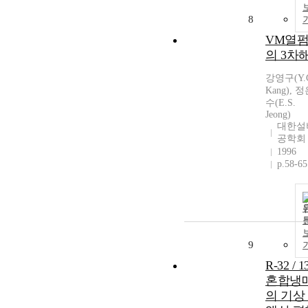
8
VM열
의 3차
강영구(Y.
Kang), 
수(E.S.
Jeong)
대한설
공학회
1996
p.58-65
9
R-32 / 1
혼합냉
의 기상 