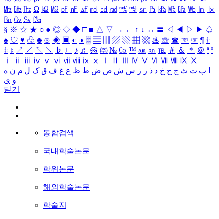
㎒
㎓
㎔
Ω
㏀
㏁
㎊
㎋
㎌
㏖
㏅
㎭
㎮
㎯
㏛
㎩
㎪
㎫
㎬
㏝
㏐
㏓
㏃
㏉
㏜
㏆
§
※
☆
★
○
●
◎
◇
◆
□
■
△
▽
→
←
↑
↓
↔
〓
◁
◀
▷
▶
♤
♠
♡
♥
♧
♣
⊙
◈
▣
◐
◑
▒
▤
▥
▨
▧
▦
▩
♨
☏
☎
☜
☞
¶
†
‡
↕
↗
↙
↖
↘
♭
♩
♪
♬
㉿
㈜
№
㏇
™
㏂
㏘
℡
＃
＆
＊
＠
ª
º
ⅰ
ⅱ
ⅲ
ⅳ
ⅴ
ⅵ
ⅶ
ⅷ
ⅸ
ⅹ
Ⅰ
Ⅱ
Ⅲ
Ⅳ
Ⅴ
Ⅵ
Ⅶ
Ⅷ
Ⅸ
Ⅹ
ا
ب
ت
ث
ج
ح
خ
د
ذ
ر
ز
س
ش
ص
ض
ط
ظ
ع
غ
ف
ق
ک
ل
م
ن
ه
و
ی
닫기
통합검색
국내학술논문
학위논문
해외학술논문
학술지