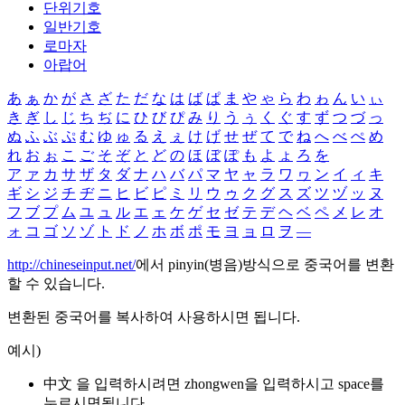
단위기호
일반기호
로마자
아랍어
あ
ぁ
か
が
さ
ざ
た
だ
な
は
ば
ぱ
ま
や
ゃ
ら
わ
ゎ
ん
い
ぃ
き
ぎ
し
じ
ち
ぢ
に
ひ
び
ぴ
み
り
う
ぅ
く
ぐ
す
ず
つ
づ
っ
ぬ
ふ
ぶ
ぷ
む
ゆ
ゅ
る
え
ぇ
け
げ
せ
ぜ
て
で
ね
へ
べ
ぺ
め
れ
お
ぉ
こ
ご
そ
ぞ
と
ど
の
ほ
ぼ
ぽ
も
よ
ょ
ろ
を
ア
ァ
カ
サ
ザ
タ
ダ
ナ
ハ
バ
パ
マ
ヤ
ャ
ラ
ワ
ヮ
ン
イ
ィ
キ
ギ
シ
ジ
チ
ヂ
ニ
ヒ
ビ
ピ
ミ
リ
ウ
ゥ
ク
グ
ス
ズ
ツ
ヅ
ッ
ヌ
フ
ブ
プ
ム
ユ
ュ
ル
エ
ェ
ケ
ゲ
セ
ゼ
テ
デ
ヘ
ベ
ペ
メ
レ
オ
ォ
コ
ゴ
ソ
ゾ
ト
ド
ノ
ホ
ボ
ポ
モ
ヨ
ョ
ロ
ヲ
―
http://chineseinput.net/
에서 pinyin(병음)방식으로 중국어를 변환
할 수 있습니다.
변환된 중국어를 복사하여 사용하시면 됩니다.
예시)
中文 을 입력하시려면
zhongwen
을 입력하시고 space를
누르시면됩니다.