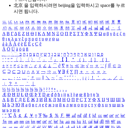
北京 을 입력하시려면
beijing
을 입력하시고 space를 누르
시면 됩니다.
ㅥ
ㅦ
ㅧ
ㅨ
ㅩ
ㅪ
ㅫ
ㅬ
ㅭ
ㅮ
ㅯ
ㅰ
ㅱ
ㅲ
ㅳ
ㅴ
ㅵ
ㅶ
ㅷ
ㅸ
ㅹ
ㅺ
ㅻ
ㅼ
ㅽ
ㅾ
ㅿ
ㆀ
ㆁ
ㆂ
ㆃ
ㆄ
ㆅ
ㆆ
ㆇ
ㆈ
ㆉ
ㆊ
ㆋ
ㆌ
ㆍ
ㆎ
Α
Β
Γ
Δ
Ε
Ζ
Η
Θ
Ι
Κ
Λ
Μ
Ν
Ξ
Ο
Π
Ρ
Σ
Τ
Υ
Φ
Χ
Ψ
Ω
α
β
γ
δ
ε
ζ
η
θ
ι
κ
λ
μ
ν
ξ
ο
π
ρ
σ
τ
υ
φ
χ
ψ
ω
á
à
Á
À
é
è
É
È
ç
Ç
ê
Ä
Ö
Ü
ä
ö
ü
ß
ְ
ֳ
ֲ
ֱ
ָ
ַ
ֵ
ֶ
ִ
ֹ
ּ
ֻ
ׂ
ׁ
ּ
ב
ה
נ
מ
צ
ת
ץ
ש
ד
ג
כ
ע
י
ח
ל
ך
ף
ק
ר
א
ט
ו
ן
ם
פ
‘
’
“
”
〔
〕
〈
〉
「
」
『
』
【
】
＂
（
）
［
］
｛
｝
±
×
÷
≠
≤
≥
∞
∴
♂
♀
∠
⊥
⌒
∂
∇
≡
≒
≪
≫
√
∽
∝
∵
∫
∬
∈
∋
⊆
⊇
⊂
⊃
∪
∩
∧
∨
￢
⇒
⇔
∀
∃
∮
∑
∏
＋
－
＜
＝
＞
、
。
·
‥
…
¨
〃
―
∥
＼
∼
´
～
ˇ
˘
˝
˚
˙
¸
˛
¡
¿
ː
！
＇
，
．
／
：
；
？
＾
＿
｀
｜
½
⅓
⅔
¼
¾
⅛
⅜
⅝
⅞
¹
²
³
⁴
ⁿ
₁
₂
₃
₄
Æ
Ð
Ħ
Ĳ
Ł
Ø
Œ
Þ
Ŧ
Ŋ
æ
đ
ð
ħ
ı
ĳ
ĸ
ŀ
ł
ø
œ
ß
þ
ŧ
ŋ
ŉ
А
Б
В
Г
Д
Е
Ё
Ж
З
И
Й
К
Л
М
Н
О
П
Р
С
Т
У
Ф
Х
Ц
Ч
Ш
Щ
Ъ
Ы
Ь
Э
Ю
Я
а
б
в
г
д
е
ё
ж
з
и
й
к
л
м
н
о
п
р
с
т
у
ф
х
ц
ч
ш
щ
ъ
ы
ь
э
ю
я
′
″
℃
Å
￠
￡
￥
¤
℉
‰
＄
％
Ｆ
￦
㎕
㎖
㎗
ℓ
㎘
㏄
㎣
㎤
㎥
㎦
㎙
㎚
㎛
㎜
㎝
㎞
㎟
㎠
㎡
㎢
㏊
㎍
㎎
㎏
㏏
㎈
㎉
㏈
㎧
㎨
㎰
㎱
㎲
㎳
㎴
㎵
㎶
㎷
㎸
㎹
㎀
㎁
㎂
㎃
㎄
㎺
㎻
㎽
㎾
㎿
㎐
㎑