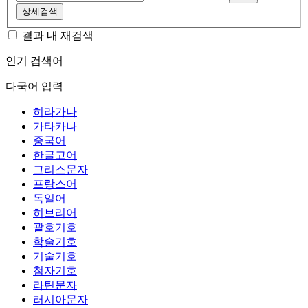
상세검색
결과 내 재검색
인기 검색어
다국어 입력
히라가나
가타카나
중국어
한글고어
그리스문자
프랑스어
독일어
히브리어
괄호기호
학술기호
기술기호
첨자기호
라틴문자
러시아문자