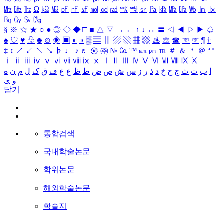
㎒
㎓
㎔
Ω
㏀
㏁
㎊
㎋
㎌
㏖
㏅
㎭
㎮
㎯
㏛
㎩
㎪
㎫
㎬
㏝
㏐
㏓
㏃
㏉
㏜
㏆
§
※
☆
★
○
●
◎
◇
◆
□
■
△
▽
→
←
↑
↓
↔
〓
◁
◀
▷
▶
♤
♠
♡
♥
♧
♣
⊙
◈
▣
◐
◑
▒
▤
▥
▨
▧
▦
▩
♨
☏
☎
☜
☞
¶
†
‡
↕
↗
↙
↖
↘
♭
♩
♪
♬
㉿
㈜
№
㏇
™
㏂
㏘
℡
＃
＆
＊
＠
ª
º
ⅰ
ⅱ
ⅲ
ⅳ
ⅴ
ⅵ
ⅶ
ⅷ
ⅸ
ⅹ
Ⅰ
Ⅱ
Ⅲ
Ⅳ
Ⅴ
Ⅵ
Ⅶ
Ⅷ
Ⅸ
Ⅹ
ا
ب
ت
ث
ج
ح
خ
د
ذ
ر
ز
س
ش
ص
ض
ط
ظ
ع
غ
ف
ق
ک
ل
م
ن
ه
و
ی
닫기
통합검색
국내학술논문
학위논문
해외학술논문
학술지