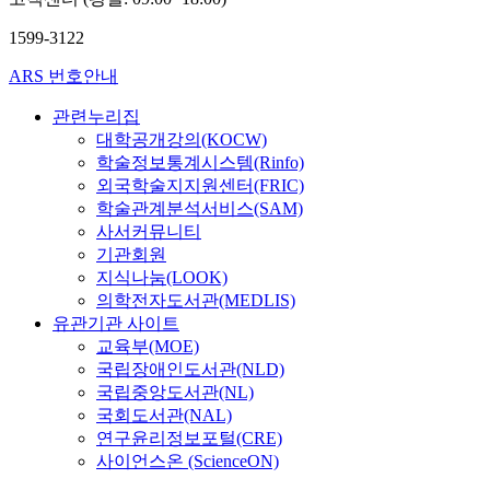
1599-3122
ARS 번호안내
관련누리집
대학공개강의(KOCW)
학술정보통계시스템(Rinfo)
외국학술지지원센터(FRIC)
학술관계분석서비스(SAM)
사서커뮤니티
기관회원
지식나눔(LOOK)
의학전자도서관(MEDLIS)
유관기관 사이트
교육부(MOE)
국립장애인도서관(NLD)
국립중앙도서관(NL)
국회도서관(NAL)
연구윤리정보포털(CRE)
사이언스온 (ScienceON)