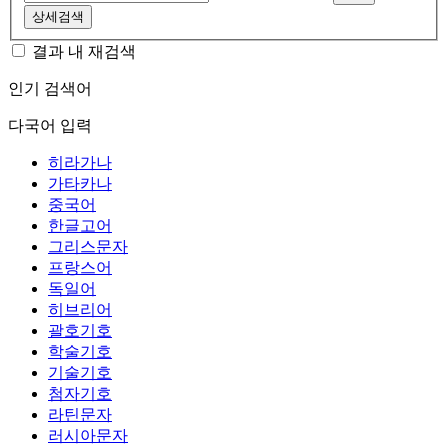
상세검색
결과 내 재검색
인기 검색어
다국어 입력
히라가나
가타카나
중국어
한글고어
그리스문자
프랑스어
독일어
히브리어
괄호기호
학술기호
기술기호
첨자기호
라틴문자
러시아문자