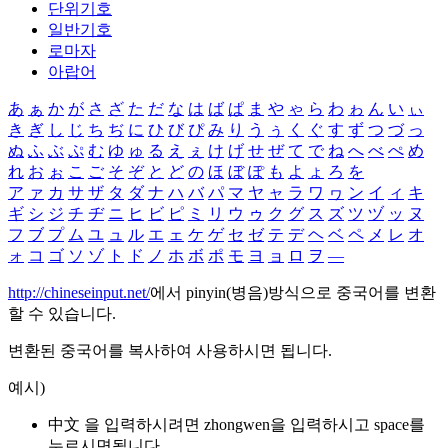
단위기호
일반기호
로마자
아랍어
あ
ぁ
か
が
さ
ざ
た
だ
な
は
ば
ぱ
ま
や
ゃ
ら
わ
ゎ
ん
い
ぃ
き
ぎ
し
じ
ち
ぢ
に
ひ
び
ぴ
み
り
う
ぅ
く
ぐ
す
ず
つ
づ
っ
ぬ
ふ
ぶ
ぷ
む
ゆ
ゅ
る
え
ぇ
け
げ
せ
ぜ
て
で
ね
へ
べ
ぺ
め
れ
お
ぉ
こ
ご
そ
ぞ
と
ど
の
ほ
ぼ
ぽ
も
よ
ょ
ろ
を
ア
ァ
カ
サ
ザ
タ
ダ
ナ
ハ
バ
パ
マ
ヤ
ャ
ラ
ワ
ヮ
ン
イ
ィ
キ
ギ
シ
ジ
チ
ヂ
ニ
ヒ
ビ
ピ
ミ
リ
ウ
ゥ
ク
グ
ス
ズ
ツ
ヅ
ッ
ヌ
フ
ブ
プ
ム
ユ
ュ
ル
エ
ェ
ケ
ゲ
セ
ゼ
テ
デ
ヘ
ベ
ペ
メ
レ
オ
ォ
コ
ゴ
ソ
ゾ
ト
ド
ノ
ホ
ボ
ポ
モ
ヨ
ョ
ロ
ヲ
―
http://chineseinput.net/
에서 pinyin(병음)방식으로 중국어를 변환
할 수 있습니다.
변환된 중국어를 복사하여 사용하시면 됩니다.
예시)
中文 을 입력하시려면
zhongwen
을 입력하시고 space를
누르시면됩니다.