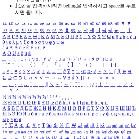
北京 을 입력하시려면
beijing
을 입력하시고 space를 누르
시면 됩니다.
ㅥ
ㅦ
ㅧ
ㅨ
ㅩ
ㅪ
ㅫ
ㅬ
ㅭ
ㅮ
ㅯ
ㅰ
ㅱ
ㅲ
ㅳ
ㅴ
ㅵ
ㅶ
ㅷ
ㅸ
ㅹ
ㅺ
ㅻ
ㅼ
ㅽ
ㅾ
ㅿ
ㆀ
ㆁ
ㆂ
ㆃ
ㆄ
ㆅ
ㆆ
ㆇ
ㆈ
ㆉ
ㆊ
ㆋ
ㆌ
ㆍ
ㆎ
Α
Β
Γ
Δ
Ε
Ζ
Η
Θ
Ι
Κ
Λ
Μ
Ν
Ξ
Ο
Π
Ρ
Σ
Τ
Υ
Φ
Χ
Ψ
Ω
α
β
γ
δ
ε
ζ
η
θ
ι
κ
λ
μ
ν
ξ
ο
π
ρ
σ
τ
υ
φ
χ
ψ
ω
á
à
Á
À
é
è
É
È
ç
Ç
ê
Ä
Ö
Ü
ä
ö
ü
ß
ְ
ֳ
ֲ
ֱ
ָ
ַ
ֵ
ֶ
ִ
ֹ
ּ
ֻ
ׂ
ׁ
ּ
ב
ה
נ
מ
צ
ת
ץ
ש
ד
ג
כ
ע
י
ח
ל
ך
ף
ק
ר
א
ט
ו
ן
ם
פ
‘
’
“
”
〔
〕
〈
〉
「
」
『
』
【
】
＂
（
）
［
］
｛
｝
±
×
÷
≠
≤
≥
∞
∴
♂
♀
∠
⊥
⌒
∂
∇
≡
≒
≪
≫
√
∽
∝
∵
∫
∬
∈
∋
⊆
⊇
⊂
⊃
∪
∩
∧
∨
￢
⇒
⇔
∀
∃
∮
∑
∏
＋
－
＜
＝
＞
、
。
·
‥
…
¨
〃
―
∥
＼
∼
´
～
ˇ
˘
˝
˚
˙
¸
˛
¡
¿
ː
！
＇
，
．
／
：
；
？
＾
＿
｀
｜
½
⅓
⅔
¼
¾
⅛
⅜
⅝
⅞
¹
²
³
⁴
ⁿ
₁
₂
₃
₄
Æ
Ð
Ħ
Ĳ
Ł
Ø
Œ
Þ
Ŧ
Ŋ
æ
đ
ð
ħ
ı
ĳ
ĸ
ŀ
ł
ø
œ
ß
þ
ŧ
ŋ
ŉ
А
Б
В
Г
Д
Е
Ё
Ж
З
И
Й
К
Л
М
Н
О
П
Р
С
Т
У
Ф
Х
Ц
Ч
Ш
Щ
Ъ
Ы
Ь
Э
Ю
Я
а
б
в
г
д
е
ё
ж
з
и
й
к
л
м
н
о
п
р
с
т
у
ф
х
ц
ч
ш
щ
ъ
ы
ь
э
ю
я
′
″
℃
Å
￠
￡
￥
¤
℉
‰
＄
％
Ｆ
￦
㎕
㎖
㎗
ℓ
㎘
㏄
㎣
㎤
㎥
㎦
㎙
㎚
㎛
㎜
㎝
㎞
㎟
㎠
㎡
㎢
㏊
㎍
㎎
㎏
㏏
㎈
㎉
㏈
㎧
㎨
㎰
㎱
㎲
㎳
㎴
㎵
㎶
㎷
㎸
㎹
㎀
㎁
㎂
㎃
㎄
㎺
㎻
㎽
㎾
㎿
㎐
㎑