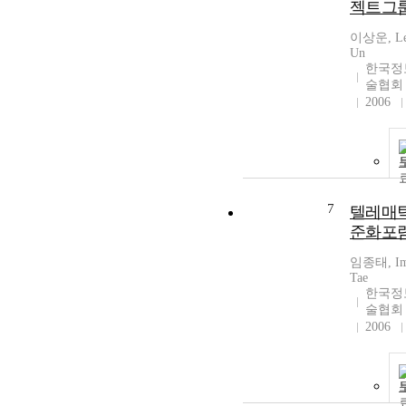
젝트그
이상운, Lee
Un
한국정
술협회
2006
7
텔레매
준화포
임종태, Im,
Tae
한국정
술협회
2006