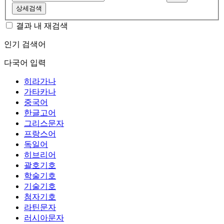
상세검색
결과 내 재검색
인기 검색어
다국어 입력
히라가나
가타카나
중국어
한글고어
그리스문자
프랑스어
독일어
히브리어
괄호기호
학술기호
기술기호
첨자기호
라틴문자
러시아문자