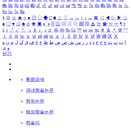
㎒
㎓
㎔
Ω
㏀
㏁
㎊
㎋
㎌
㏖
㏅
㎭
㎮
㎯
㏛
㎩
㎪
㎫
㎬
㏝
㏐
㏓
㏃
㏉
㏜
㏆
§
※
☆
★
○
●
◎
◇
◆
□
■
△
▽
→
←
↑
↓
↔
〓
◁
◀
▷
▶
♤
♠
♡
♥
♧
♣
⊙
◈
▣
◐
◑
▒
▤
▥
▨
▧
▦
▩
♨
☏
☎
☜
☞
¶
†
‡
↕
↗
↙
↖
↘
♭
♩
♪
♬
㉿
㈜
№
㏇
™
㏂
㏘
℡
＃
＆
＊
＠
ª
º
ⅰ
ⅱ
ⅲ
ⅳ
ⅴ
ⅵ
ⅶ
ⅷ
ⅸ
ⅹ
Ⅰ
Ⅱ
Ⅲ
Ⅳ
Ⅴ
Ⅵ
Ⅶ
Ⅷ
Ⅸ
Ⅹ
ا
ب
ت
ث
ج
ح
خ
د
ذ
ر
ز
س
ش
ص
ض
ط
ظ
ع
غ
ف
ق
ک
ل
م
ن
ه
و
ی
닫기
통합검색
국내학술논문
학위논문
해외학술논문
학술지