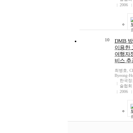
2006
10
DMB 
이용한 
여행자
비스 
최병호, Ch
Byeong-H
한국정
술협회
2006