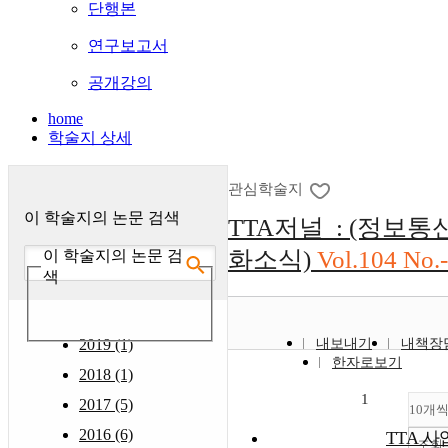
단행본
연구보고서
공개강의
home
학술지 상세
관심학술지
이 학술지의 논문 검색
TTA저널 : (정보
화소식)
Vol.104 No.-
이 학술지의 논문 검
색
2019 (1)
내보내기
내책장
한자로보기
2018 (1)
1
2017 (5)
10개
2016 (6)
TTA 사
조회