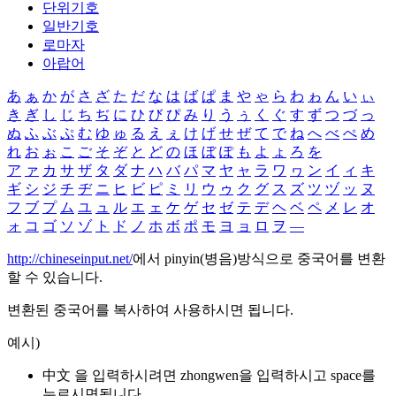
단위기호
일반기호
로마자
아랍어
あ
ぁ
か
が
さ
ざ
た
だ
な
は
ば
ぱ
ま
や
ゃ
ら
わ
ゎ
ん
い
ぃ
き
ぎ
し
じ
ち
ぢ
に
ひ
び
ぴ
み
り
う
ぅ
く
ぐ
す
ず
つ
づ
っ
ぬ
ふ
ぶ
ぷ
む
ゆ
ゅ
る
え
ぇ
け
げ
せ
ぜ
て
で
ね
へ
べ
ぺ
め
れ
お
ぉ
こ
ご
そ
ぞ
と
ど
の
ほ
ぼ
ぽ
も
よ
ょ
ろ
を
ア
ァ
カ
サ
ザ
タ
ダ
ナ
ハ
バ
パ
マ
ヤ
ャ
ラ
ワ
ヮ
ン
イ
ィ
キ
ギ
シ
ジ
チ
ヂ
ニ
ヒ
ビ
ピ
ミ
リ
ウ
ゥ
ク
グ
ス
ズ
ツ
ヅ
ッ
ヌ
フ
ブ
プ
ム
ユ
ュ
ル
エ
ェ
ケ
ゲ
セ
ゼ
テ
デ
ヘ
ベ
ペ
メ
レ
オ
ォ
コ
ゴ
ソ
ゾ
ト
ド
ノ
ホ
ボ
ポ
モ
ヨ
ョ
ロ
ヲ
―
http://chineseinput.net/
에서 pinyin(병음)방식으로 중국어를 변환
할 수 있습니다.
변환된 중국어를 복사하여 사용하시면 됩니다.
예시)
中文 을 입력하시려면
zhongwen
을 입력하시고 space를
누르시면됩니다.