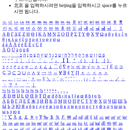
北京 을 입력하시려면
beijing
을 입력하시고 space를 누르
시면 됩니다.
ㅥ
ㅦ
ㅧ
ㅨ
ㅩ
ㅪ
ㅫ
ㅬ
ㅭ
ㅮ
ㅯ
ㅰ
ㅱ
ㅲ
ㅳ
ㅴ
ㅵ
ㅶ
ㅷ
ㅸ
ㅹ
ㅺ
ㅻ
ㅼ
ㅽ
ㅾ
ㅿ
ㆀ
ㆁ
ㆂ
ㆃ
ㆄ
ㆅ
ㆆ
ㆇ
ㆈ
ㆉ
ㆊ
ㆋ
ㆌ
ㆍ
ㆎ
Α
Β
Γ
Δ
Ε
Ζ
Η
Θ
Ι
Κ
Λ
Μ
Ν
Ξ
Ο
Π
Ρ
Σ
Τ
Υ
Φ
Χ
Ψ
Ω
α
β
γ
δ
ε
ζ
η
θ
ι
κ
λ
μ
ν
ξ
ο
π
ρ
σ
τ
υ
φ
χ
ψ
ω
á
à
Á
À
é
è
É
È
ç
Ç
ê
Ä
Ö
Ü
ä
ö
ü
ß
ְ
ֳ
ֲ
ֱ
ָ
ַ
ֵ
ֶ
ִ
ֹ
ּ
ֻ
ׂ
ׁ
ּ
ב
ה
נ
מ
צ
ת
ץ
ש
ד
ג
כ
ע
י
ח
ל
ך
ף
ק
ר
א
ט
ו
ן
ם
פ
‘
’
“
”
〔
〕
〈
〉
「
」
『
』
【
】
＂
（
）
［
］
｛
｝
±
×
÷
≠
≤
≥
∞
∴
♂
♀
∠
⊥
⌒
∂
∇
≡
≒
≪
≫
√
∽
∝
∵
∫
∬
∈
∋
⊆
⊇
⊂
⊃
∪
∩
∧
∨
￢
⇒
⇔
∀
∃
∮
∑
∏
＋
－
＜
＝
＞
、
。
·
‥
…
¨
〃
―
∥
＼
∼
´
～
ˇ
˘
˝
˚
˙
¸
˛
¡
¿
ː
！
＇
，
．
／
：
；
？
＾
＿
｀
｜
½
⅓
⅔
¼
¾
⅛
⅜
⅝
⅞
¹
²
³
⁴
ⁿ
₁
₂
₃
₄
Æ
Ð
Ħ
Ĳ
Ł
Ø
Œ
Þ
Ŧ
Ŋ
æ
đ
ð
ħ
ı
ĳ
ĸ
ŀ
ł
ø
œ
ß
þ
ŧ
ŋ
ŉ
А
Б
В
Г
Д
Е
Ё
Ж
З
И
Й
К
Л
М
Н
О
П
Р
С
Т
У
Ф
Х
Ц
Ч
Ш
Щ
Ъ
Ы
Ь
Э
Ю
Я
а
б
в
г
д
е
ё
ж
з
и
й
к
л
м
н
о
п
р
с
т
у
ф
х
ц
ч
ш
щ
ъ
ы
ь
э
ю
я
′
″
℃
Å
￠
￡
￥
¤
℉
‰
＄
％
Ｆ
￦
㎕
㎖
㎗
ℓ
㎘
㏄
㎣
㎤
㎥
㎦
㎙
㎚
㎛
㎜
㎝
㎞
㎟
㎠
㎡
㎢
㏊
㎍
㎎
㎏
㏏
㎈
㎉
㏈
㎧
㎨
㎰
㎱
㎲
㎳
㎴
㎵
㎶
㎷
㎸
㎹
㎀
㎁
㎂
㎃
㎄
㎺
㎻
㎽
㎾
㎿
㎐
㎑