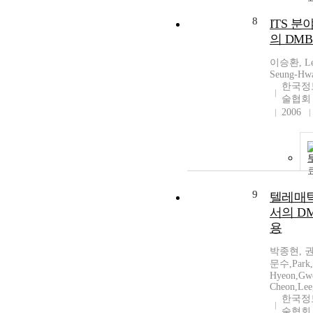
8
ITS 
의 DM
이승환, Le
Seung-Hw
한국정
술협회
2006
9
텔레매
서의 D
용
박종현, 
문수,Park,
Hyeon,Gw
Cheon,Lee
한국정
술협회