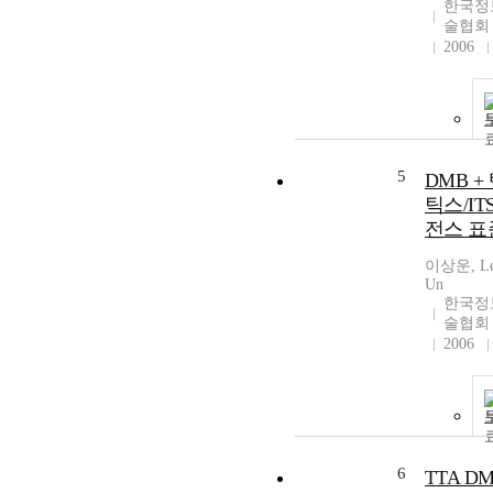
한국정
술협회
2006
5
DMB +
틱스/IT
전스 표
이상운, Lee
Un
한국정
술협회
2006
6
TTA D